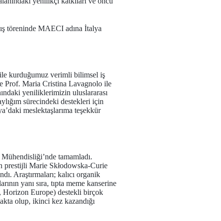
lanındaki yenilikçi katkıları ve öncü
ış töreninde MAECI adına İtalya
ile kurduğumuz verimli bilimsel iş
ve Prof. Maria Cristina Lavagnolo ile
ındaki yeniliklerimizin uluslararası
ığım sürecindeki destekleri için
a’daki meslektaşlarıma teşekkür
e Mühendisliği’nde tamamladı.
 prestijli Marie Skłodowska-Curie
dı. Araştırmaları; kalıcı organik
larının yanı sıra, tıpta meme kanserine
Horizon Europe) destekli birçok
kta olup, ikinci kez kazandığı