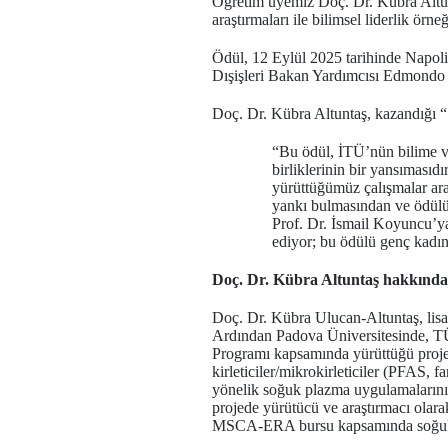
Öğretim üyemiz Doç. Dr. Kübra Altunta
araştırmaları ile bilimsel liderlik ör
Ödül, 12 Eylül 2025 tarihinde Napol
Dışişleri Bakan Yardımcısı Edmondo C
Doç. Dr. Kübra Altuntaş, kazandığı “Sc
“Bu ödül, İTÜ’nün bilime ve
birliklerinin bir yansımasıd
yürüttüğümüz çalışmalar araş
yankı bulmasından ve ödülü
Prof. Dr. İsmail Koyuncu’y
ediyor; bu ödülü genç kadın
Doç. Dr. Kübra Altuntaş hakkında
Doç. Dr. Kübra Ulucan-Altuntaş, lisa
Ardından Padova Üniversitesinde, TÜ
Programı kapsamında yürüttüğü projele
kirleticiler/mikrokirleticiler (PFAS, 
yönelik soğuk plazma uygulamaların
projede yürütücü ve araştırmacı ola
MSCA-ERA bursu kapsamında soğuk pl