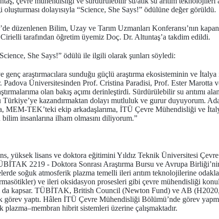
ş, çevre mühendisliği ve sürdürülebilir su/atık su arıtım teknolojileri a
neği oluşturması dolayısıyla “Science, She Says!” ödülüne değer görüldü.
i’de düzenlenen Bilim, Uzay ve Tarım Uzmanları Konferansı’nın kapan
irielli tarafından öğretim üyemiz Doç. Dr. Altuntaş’a takdim edildi.
ience, She Says!” ödülü ile ilgili olarak şunları söyledi:
 genç araştırmacılara sunduğu güçlü araştırma ekosisteminin ve İtalya 
ır. Padova Üniversitesinden Prof. Cristina Paradisi, Prof. Ester Marotta 
tırmalarıma olan bakış açımı derinleştirdi. Sürdürülebilir su arıtımı alan
 Türkiye’ye kazandırmaktan dolayı mutluluk ve gurur duyuyorum. Adayl
a, MEM-TEK’teki ekip arkadaşlarıma, İTÜ Çevre Mühendisliği ve İtaly
 bilim insanlarına ilham olmasını diliyorum.”
ns, yüksek lisans ve doktora eğitimini Yıldız Teknik Üniversitesi Çevr
BİTAK 2219 - Doktora Sonrası Araştırma Bursu ve Avrupa Birliği’nin
rde soğuk atmosferik plazma temelli ileri arıtım teknolojilerine odaklan
farmasötikler) ve ileri oksidasyon prosesleri gibi çevre mühendisliği konu
ı da kapsar. TÜBİTAK, British Council (Newton Fund) ve AB (H2020, 
rak görev yaptı. Hâlen İTÜ Çevre Mühendisliği Bölümü’nde görev yapma
azma–membran hibrit sistemleri üzerine çalışmaktadır.