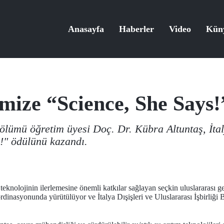
Anasayfa
Haberler
Video
Kün
ize “Science, She Says
lümü öğretim üyesi Doç. Dr. Kübra Altuntaş, İta
s!" ödülünü kazandı.
eknolojinin ilerlemesine önemli katkılar sağlayan seçkin uluslararası ge
ordinasyonunda yürütülüyor ve İtalya Dışişleri ve Uluslararası İşbirliğ