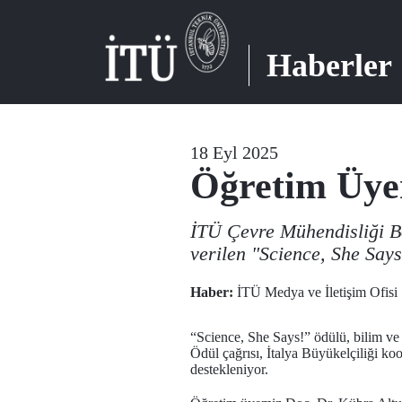
Haberler
18 Eyl 2025
Öğretim Üyem
İTÜ Çevre Mühendisliği Bö
verilen "Science, She Say
Haber:
İTÜ Medya ve İletişim Ofisi
“Science, She Says!” ödülü, bilim ve t
Ödül çağrısı, İtalya Büyükelçiliği ko
destekleniyor.