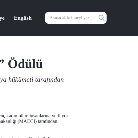
ye
English
!” Ödülü
lya hükümeti tarafından
nç kadın bilim insanlarına veriliyor.
i Bakanlığı (MAECI) tarafından