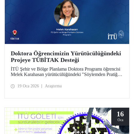
Doktora Öğrencimizin Yürütücülüğündeki
Projeye TÜBİTAK Desteği
İTÜ Şehir ve Bölge Planlama Doktora Programı öğrencisi
Melek Karahasan yürütücülüğündeki "Söylemden Pratiğe:
Bölgesel Planlarda Kırsal İnovasyon ve Girişimcilik
Önceliklerinin Mekansal ve İstatistiksel Analizi" başlıklı
19 Oca 2026
Araştırma
proje, TÜBİTAK-ARDEB 1002 - A Hızlı Destek Modülü
desteği kazandı.
16
Oca