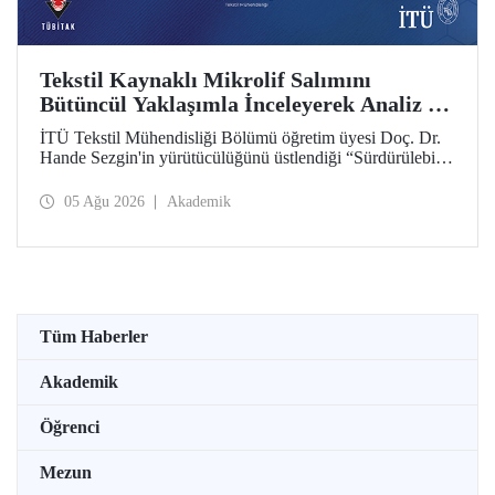
Tekstil Kaynaklı Mikrolif Salımını
Bütüncül Yaklaşımla İnceleyerek Analiz ve
Azaltım Stratejileri Geliştirecek Projeye
İTÜ Tekstil Mühendisliği Bölümü öğretim üyesi Doç. Dr.
TÜBİTAK Desteği
Hande Sezgin'in yürütücülüğünü üstlendiği “Sürdürülebilir
Pamuk ve Polyester Esaslı Tekstil Ürünlerinde Kullanım
Koşullarına Bağlı Mikrolif Salımı: Aşınma, UV Maruziyeti
05 Ağu 2026
Akademik
ve Yıkama Döngülerinin Bütünsel Analizi ve Azaltım
Stratejilerinin Geliştirilmesi” başlıklı proje, TÜBİTAK
2515 – COST Aksiyon Üyeleri Ar-Ge Destek Programı
kapsamında desteklenmeye hak kazandı.
Tüm Haberler
Akademik
Öğrenci
Mezun