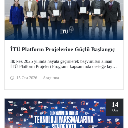
İTÜ Platform Projelerine Güçlü Başlangıç
İlk kez 2025 yılında hayata geçirilerek başvuruları alınan
İTÜ Platform Projeleri Programı kapsamında desteğe layık
görülen 5 platform, 12 Ocak 2026 tarihinde Ayazağa
Yerleşkemizde düzenlenen imza töreniyle resmen başladı.
15 Oca 2026
Araştırma
Platformlar, İTÜ araştırma ekosisteminde disiplinler arası iş
birliğini güçlendiren ve stratejik alanlarda ortak üretimi
destekleyen nitelikleriyle dikkat çekiyor.
14
Oca