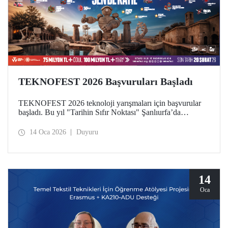
TEKNOFEST 2026 Başvuruları Başladı
TEKNOFEST 2026 teknoloji yarışmaları için başvurular
başladı. Bu yıl "Tarihin Sıfır Noktası" Şanlıurfa’da
gerçekleştirilecek olan festival için son başvuru tarihi 20
Şubat! Katılımın ücretsiz olduğu TEKNOFEST Teknoloji
14 Oca 2026
Duyuru
Yarışmaları başvuruları herkese açık.
14
Oca