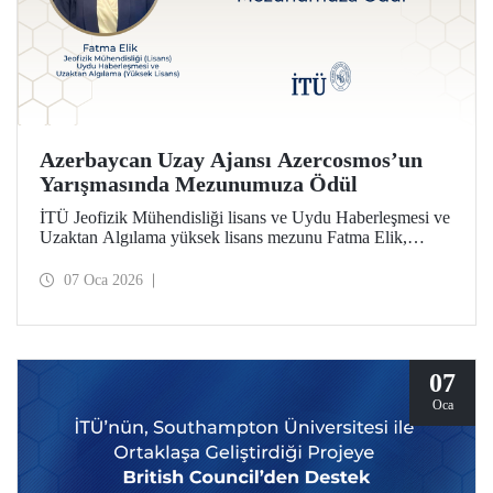
Azerbaycan Uzay Ajansı Azercosmos’un
Yarışmasında Mezunumuza Ödül
İTÜ Jeofizik Mühendisliği lisans ve Uydu Haberleşmesi ve
Uzaktan Algılama yüksek lisans mezunu Fatma Elik,
Azerbaycan Uzay Ajansı Azercosmos tarafından
düzenlenen “Yer Gözlemi – Yerin Məsafədən Müşahidəsi”
07 Oca 2026
yarışmasında ödüle layık görüldü. Elik, yarışmaya
Türkiye’den katılan ilk isim olarak dikkat çekti.
07
Oca