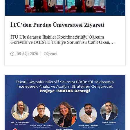
İTÜ’den Purdue Üniversitesi Ziyareti
İTÜ Uluslararası İlişkiler Koordinatörlüğü Öğretim
Görevlisi ve IAESTE Türkiye Sorumlusu Cahit Okan,
akademik ilişkileri ve iş birliğini geliştirmek amacıyla 20-27
Temmuz tarihlerinde ABD’de dünyanın önde gelen
06 Ağu 2026
Öğrenci
araştırma üniversitelerinden Purdue Üniversitesi başta
olmak üzere bir dizi ziyarette bulundu.