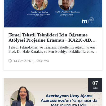
Temel Tekstil Teknikleri İçin Öğrenme
Atölyesi Projesine Erasmus+ KA210-ADU
Desteği
Tekstil Teknolojileri ve Tasarımı Fakültemiz öğretim üyesi
Prof. Dr. Hale Karakaş ve Fen-Edebiyat Fakültemiz emekli
öğretim üyesi Prof. Dr. Abdülkadir Sezai Saraç’ın ekibinde
yer aldığı Temel Tekstil Teknikleri İçin Öğrenme Atölyesi
14 Oca 2026
Araştırma
Projesi, Erasmus+ KA210-ADU desteği elde etti.
07
Oca