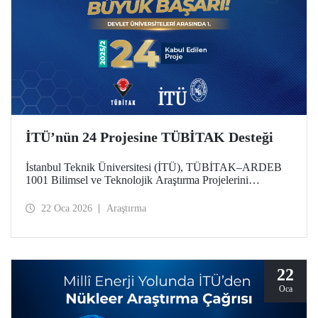
İTÜ’nün 24 Projesine TÜBİTAK Desteği
İstanbul Teknik Üniversitesi (İTÜ), TÜBİTAK–ARDEB
1001 Bilimsel ve Teknolojik Araştırma Projelerini
Destekleme Programı 2025 yılı 2’nci Dönem
değerlendirme sonuçlarına göre 24 projesiyle
22 Oca 2026
Araştırma
desteklenmeye hak kazanarak önemli bir başarıya imza attı.
Üniversitemiz, bu sayıyla devlet üniversiteleri arasında ilk
sırada konumlandı.
22
Oca