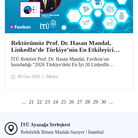
Rektörümüz Prof. Dr. Hasan Mandal,
LinkedIn’de Türkiye’nin En Etkileyici
İsimleri Arasında
İTÜ Rektörü Prof. Dr. Hasan Mandal, Favikon’un
hazırladığı “2026 Türkiye'deki En İyi 20 LinkedIn
Etkileyicisi” listesinde 12’nci sırada yer aldı.
06 Oca 2026
Medya
...
21
22
23
24
25
26
27
28
29
30
...
İTÜ Ayazağa Yerleşkesi
Rektörlük Binası Maslak-Sarıyer / İstanbul