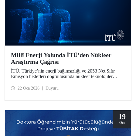
Millî Enerji Yolunda İTÜ’den Nükleer
Araştırma Çağrısı
İTÜ, Türkiye’nin enerji bağımsızlığı ve 2053 Net Sıfır
Emisyon hedefleri doğrultusunda nükleer teknolojiler
alanında iki stratejik öncelikli araştırma çağrısı başlattı.
“2026 Yılı Nükleer Teknolojiler Alanında Platform
22 Oca 2026
Duyuru
Projeleri Çağrısı” ile “Özel Çağrılı Genel Araştırma
Projeleri (ÖÇGAP) Çağrısı”, mezunumuz ve Baykar
Yönetim Kurulu Başkanı Selçuk Bayraktar’ın bağış
desteğiyle güçlendi.
19
Oca