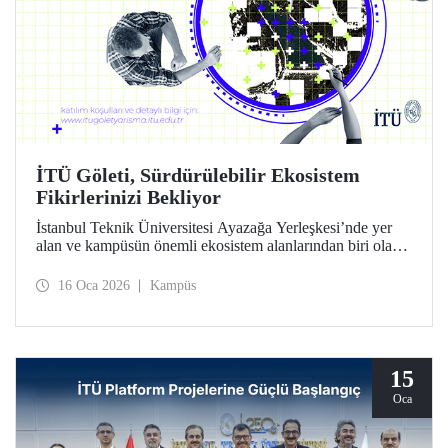
İTÜ Göleti, Sürdürülebilir Ekosistem
Fikirlerinizi Bekliyor
İstanbul Teknik Üniversitesi Ayazağa Yerleşkesi’nde yer
alan ve kampüsün önemli ekosistem alanlarından biri olan
İTÜ Göleti için sürdürülebilir ve yenilikçi fikirlerin
geliştirilmesini amaçlayan “İTÜ Göleti İçin Sürdürülebilir
16 Oca 2026
Kampüs
Gelecek” Proje Yarışması başladı.
15
Oca