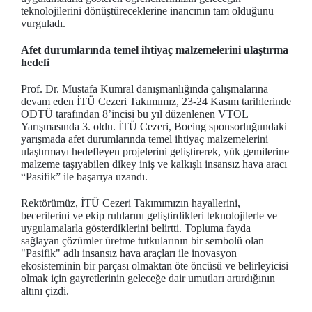
teknolojilerini dönüştüreceklerine inancının tam olduğunu
vurguladı.
Afet durumlarında temel ihtiyaç malzemelerini ulaştırma
hedefi
Prof. Dr. Mustafa Kumral danışmanlığında çalışmalarına
devam eden İTÜ Cezeri Takımımız, 23-24 Kasım tarihlerinde
ODTÜ tarafından 8’incisi bu yıl düzenlenen VTOL
Yarışmasında 3. oldu. İTÜ Cezeri, Boeing sponsorluğundaki
yarışmada afet durumlarında temel ihtiyaç malzemelerini
ulaştırmayı hedefleyen projelerini geliştirerek, yük gemilerine
malzeme taşıyabilen dikey iniş ve kalkışlı insansız hava aracı
“Pasifik” ile başarıya uzandı.
Rektörümüz, İTÜ Cezeri Takımımızın hayallerini,
becerilerini ve ekip ruhlarını geliştirdikleri teknolojilerle ve
uygulamalarla gösterdiklerini belirtti. Topluma fayda
sağlayan çözümler üretme tutkularının bir sembolü olan
"Pasifik" adlı insansız hava araçları ile inovasyon
ekosisteminin bir parçası olmaktan öte öncüsü ve belirleyicisi
olmak için gayretlerinin geleceğe dair umutları artırdığının
altını çizdi.