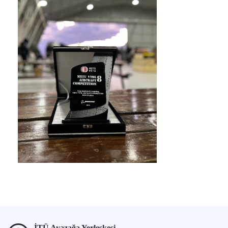
İTÜ Ayazağa Yerleşkesi