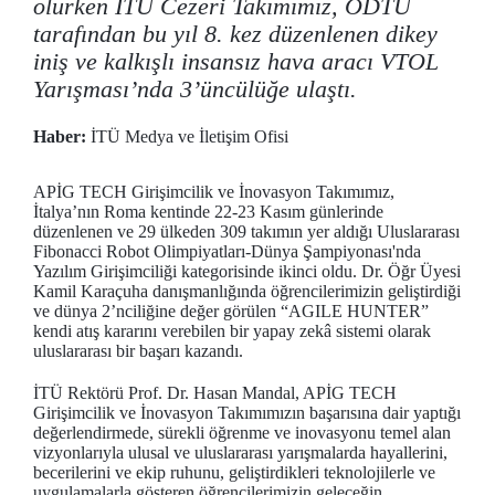
olurken İTÜ Cezeri Takımımız, ODTÜ
tarafından bu yıl 8. kez düzenlenen dikey
iniş ve kalkışlı insansız hava aracı VTOL
Yarışması’nda 3’üncülüğe ulaştı.
Haber:
İTÜ Medya ve İletişim Ofisi
APİG TECH Girişimcilik ve İnovasyon Takımımız,
İtalya’nın Roma kentinde 22-23 Kasım günlerinde
düzenlenen ve 29 ülkeden 309 takımın yer aldığı Uluslararası
Fibonacci Robot Olimpiyatları-Dünya Şampiyonası'nda
Yazılım Girişimciliği kategorisinde ikinci oldu. Dr. Öğr Üyesi
Kamil Karaçuha danışmanlığında öğrencilerimizin geliştirdiği
ve dünya 2’nciliğine değer görülen “AGILE HUNTER”
kendi atış kararını verebilen bir yapay zekâ sistemi olarak
uluslararası bir başarı kazandı.
İTÜ Rektörü Prof. Dr. Hasan Mandal, APİG TECH
Girişimcilik ve İnovasyon Takımımızın başarısına dair yaptığı
değerlendirmede, sürekli öğrenme ve inovasyonu temel alan
vizyonlarıyla ulusal ve uluslararası yarışmalarda hayallerini,
becerilerini ve ekip ruhunu, geliştirdikleri teknolojilerle ve
uygulamalarla gösteren öğrencilerimizin geleceğin