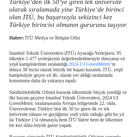
Türkiye’den ilk 50’ye giren tek üniversite
olarak sıralamada yine Türkiye’de birinci
olan İTÜ, bu başarısıyla sekizinci kez
Türkiye birincisi olmanın gururunu taşıyor.
Haber:
İTÜ Medya ve İletişim Ofisi
İstanbul Teknik Üniversitesi (İTÜ) Ayazağa Yerleşkesi, 95
ülkeden 1.477 yerleşkenin değerlendirilmesiyle dünyanın en
yeşil kampüslerinin sıralandığı
2024 UI GreenMetric
’te
dünya 38’incisi olarak büyük bir başarı kazandı. İTÜ, yeşil
kampüsüyle geçen yıl 46. olarak yer aldığı sıralamada
konumunu daha da yukarıya taşıdı.
Sürdürülebilirlik Ofisini kurarak ülkemizde birçok yeniliği ve
ilki hayata geçiren İstanbul Teknik Üniversitesi, 2024 UI
GreenMetric sıralamasında Avrupa bölgesinde 22. oldu.
Üniversitemiz Türkiye’den ilk 50’ye giren ilk ve tek
üniversite olması ve geçtiğimiz yedi yılda olduğu gibi bu yıl
da Türkiye 1’si olmasıyla hem İTÜ’lülere hem de ülkemize
bir kez daha büyük gurur yaşattı.
Başvuru sürecinde İTÜ Sürdürülebilirlik Ofisinin sorumlu