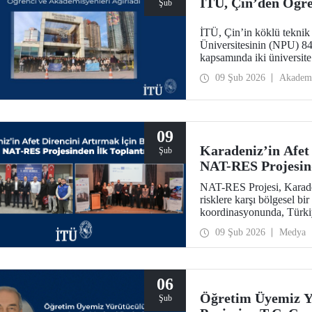
İTÜ, Çin’den Öğre
Şub
İTÜ, Çin’in köklü teknik 
Üniversitesinin (NPU) 84 
kapsamında iki üniversite 
değerlendirildi.
09 Şub 2026
Akadem
09
Karadeniz’in Afet 
Şub
NAT-RES Projesind
NAT-RES Projesi, Karaden
risklere karşı bölgesel bi
koordinasyonunda, Türki
iş birliğiyle hayata geçiri
09 Şub 2026
Medya
Ayazağa Yerleşkemizde y
06
Öğretim Üyemiz Y
Şub