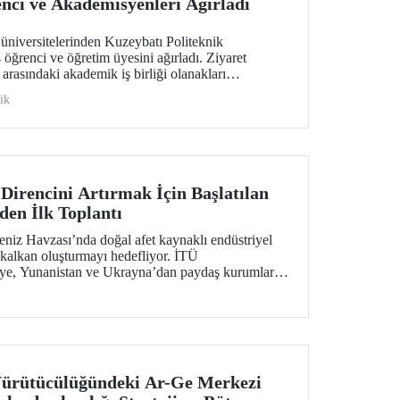
nci ve Akademisyenleri Ağırladı
üniversitelerinden Kuzeybatı Politeknik
öğrenci ve öğretim üyesini ağırladı. Ziyaret
arasındaki akademik iş birliği olanakları
ik
Direncini Artırmak İçin Başlatılan
en İlk Toplantı
iz Havzası’nda doğal afet kaynaklı endüstriyel
r kalkan oluşturmayı hedefliyor. İTÜ
ye, Yunanistan ve Ukrayna’dan paydaş kurumların
len projenin ilk toplantısı 2-4 Şubat 2026 tarihlerinde
apıldı.
ürütücülüğündeki Ar-Ge Merkezi