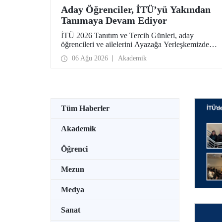
Aday Öğrenciler, İTÜ’yü Yakından
Tanımaya Devam Ediyor
İTÜ 2026 Tanıtım ve Tercih Günleri, aday
öğrencileri ve ailelerini Ayazağa Yerleşkemizde
ağırlamaya devam ediyor. Tanıtım ve Tercih
06 Ağu 2026
Akademik
Günleri 7 Ağustos’ta tamamlanacak, ilgili fakülte
ve birimler adaylara bilgi vermeye devam edecek.
Tüm Haberler
Akademik
Öğrenci
Mezun
Medya
Sanat