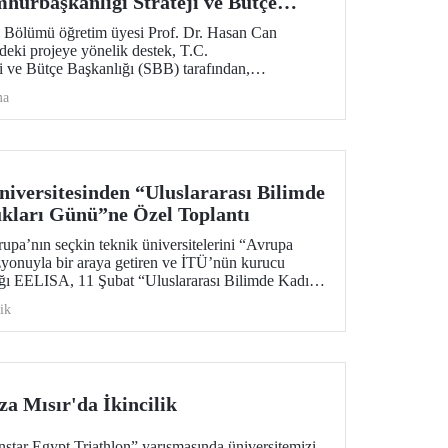
hurbaşkanlığı Strateji ve Bütçe
Desteği
Bölümü öğretim üyesi Prof. Dr. Hasan Can
eki projeye yönelik destek, T.C.
i ve Bütçe Başkanlığı (SBB) tarafından,
eyle bir yıl daha uzatıldı ve 700 metrekare alana
ma
Araştırma Laboratuvar Binası’nın yapımı onaylandı.
versitesinden “Uluslararası Bilimde
kları Günü”ne Özel Toplantı
upa’nın seçkin teknik üniversitelerini “Avrupa
zyonuyla bir araya getiren ve İTÜ’nün kurucu
ldığı EELISA, 11 Şubat “Uluslararası Bilimde Kadın
 bir yuvarlak masa toplantısıyla kutluyor.
ik
a Mısır'da İkincilik
nstar Egypt Triathlon” yarışmasında üniversitemizi