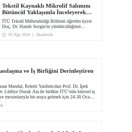
Tekstil Kaynaklı Mikrolif Salımını
Bütüncül Yaklaşımla İnceleyerek
Analiz ve Azaltım Stratejileri
İTÜ Tekstil Mühendisliği Bölümü öğretim üyesi
Geliştirecek Projeye TÜBİTAK
Doç. Dr. Hande Sezgin'in yürütücülüğünü
Desteği
üstlendiği “Sürdürülebilir Pamuk ve Polyester
05 Ağu 2026
Akademik
Esaslı Tekstil Ürünlerinde Kullanım Koşullarına
Bağlı Mikrolif Salımı: Aşınma, UV Maruziyeti ve
Yıkama Döngülerinin Bütünsel Analizi ve
Azaltım Stratejilerinin Geliştirilmesi” başlıklı
proje, TÜBİTAK 2515 – COST Aksiyon Üyeleri
Ar-Ge Destek Programı kapsamında
desteklenmeye hak kazandı.
sılaşma ve İş Birliğini Derinleştiren
san Mandal, Rektör Yardımcıları Prof. Dr. İpek
. Lütfiye Durak Ata ile birlikte İTÜ’nün küresel iş
 ve mezunlarıyla bir araya gelmek için 24-30 Ocak
 bir ziyarette bulundu.
ik