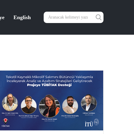
ye
English