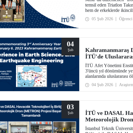
temsil eden Triatlon Tak
hem de erkeklerde ikincili
05 Şub 2026
Öğrenci
04
Kahramanmaraş D
Şub
İTÜ'de Uluslarara
İTÜ Afet Yönetimi Ensti
3'üncü yıl dönümünde yer
alanlarında uluslararası ö
04 Şub 2026
Araştır
03
İTÜ ve DASAL Havac
Şub
Meteorolojik Dro
Tamamlandı
İstanbul Teknik Üniversit