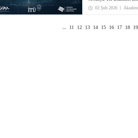
Toplantıda, bir araştırma 
02 Şub 2026
Akadem
yaklaşımı ve yenilikçi yön
araştırmalarından ardışık 
alınacak.
...
11
12
13
14
15
16
17
18
19