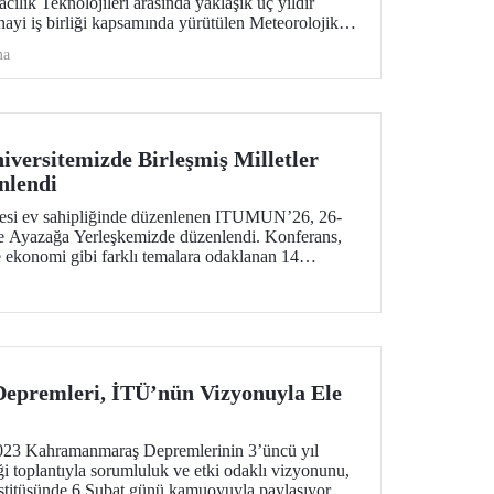
ık Teknolojileri arasında yaklaşık üç yıldır
anayi iş birliği kapsamında yürütülen Meteorolojik
başarıyla tamamlandı. METRON sistemine
ma
alı eğitimler 26-30 Ocak arasında gerçekleştirildi.
versitemizde Birleşmiş Milletler
nlendi
itesi ev sahipliğinde düzenlenen ITUMUN’26, 26-
de Ayazağa Yerleşkemizde düzenlendi. Konferans,
e ekonomi gibi farklı temalara odaklanan 14
ak 1 Fransızca komite ile, çok dilli ve uluslararası
imülasyonu deneyimi sundu.
premleri, İTÜ’nün Vizyonuyla Ele
2023 Kahramanmaraş Depremlerinin 3’üncü yıl
toplantıyla sorumluluk ve etki odaklı vizyonunu,
stitüsünde 6 Şubat günü kamuoyuyla paylaşıyor.