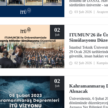
Bölümü ile DASAL Havacıl
sürdürülen üniversite - s
Dron (METRON) Projesi 
03 Şub 2026
Araştır
yönelik teorik ve uygulam
02
ITUMUN’26 ile Üni
Şub
Simülasyonu Düze
İstanbul Teknik Ünivers
29 Ocak 2026 tarihlerin
güvenlik, insan hakları v
İngilizce komiteye ek olar
02 Şub 2026
Kampüs
bir Birleşmiş Milletler s
02
Kahramanmaraş De
Şub
Alınacak
Üniversitemiz, 6 Şubat 
dönümünde düzenleyeceği 
Avrasya Yer Bilimleri En