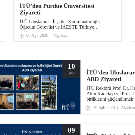
İTÜ’den Purdue Üniversitesi
Ziyareti
İTÜ Uluslararası İlişkiler Koordinatörlüğü
Öğretim Görevlisi ve IAESTE Türkiye
Sorumlusu Cahit Okan, akademik ilişkileri ve iş
06 Ağu 2026
Öğrenci
birliğini geliştirmek amacıyla 20-27 Temmuz
tarihlerinde ABD’de dünyanın önde gelen
araştırma üniversitelerinden Purdue Üniversitesi
başta olmak üzere bir dizi ziyarette bulundu.
10
İTÜ’den Uluslarara
Şub
ABD Ziyareti
İTÜ Rektörü Prof. Dr. Ha
Akın Karadayı ve Prof. Dr
birliklerini güçlendirmek
2026 tarihlerinde ABD’ye
10 Şub 2026
Akadem
09