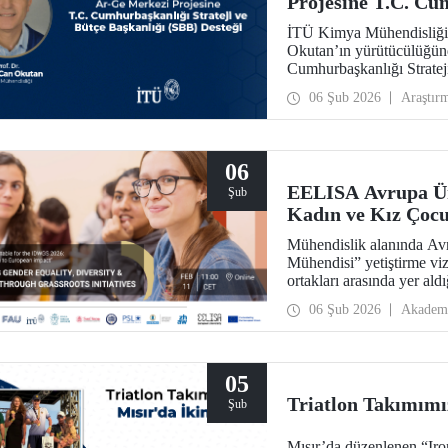
Projesine T.C. Cum
Başkanlığı (SBB) 
İTÜ Kimya Mühendisliği 
Okutan’ın yürütücülüğünd
Cumhurbaşkanlığı Stratej
31.931.000 TL’lik ek bütç
06 Şub 2026
Araştır
sahip olacak Teknolojik 
06
EELISA Avrupa Üni
Şub
Kadın ve Kız Çocu
Mühendislik alanında Avr
Mühendisi” yetiştirme vi
ortakları arasında yer a
ve Kız Çocukları Günü”nü
06 Şub 2026
Akadem
05
Triatlon Takımımız
Şub
Mısır’da düzenlenen “Iro