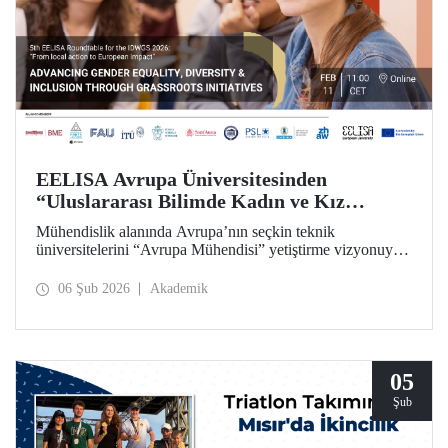
EELISA Avrupa Üniversitesinden
“Uluslararası Bilimde Kadın ve Kız
Çocukları Günü”ne Özel Toplantı
Mühendislik alanında Avrupa’nın seçkin teknik
üniversitelerini “Avrupa Mühendisi” yetiştirme vizyonuyla
bir araya getiren ve İTÜ’nün kurucu ortakları arasında yer
aldığı EELISA, 11 Şubat “Uluslararası Bilimde Kadın ve
06 Şub 2026
Akademik
Kız Çocukları Günü”nü bir yuvarlak masa toplantısıyla
kutluyor.
05
Şub