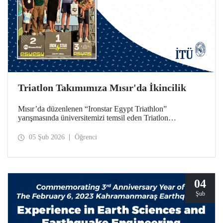
Triatlon Takımımıza Mısır'da İkincilik
Mısır’da düzenlenen “Ironstar Egypt Triathlon”
yarışmasında üniversitemizi temsil eden Triatlon
Takımımız, 18–24 yaş kategorisinde hem kadınlarda hem
de erkeklerde ikincilik elde etti.
05 Şub 2026
Öğrenci
04
Şub