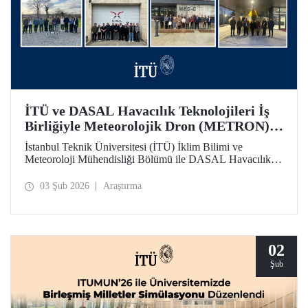
İTÜ ve DASAL Havacılık Teknolojileri İş
Birliğiyle Meteorolojik Dron (METRON)
Projesi Başarıyla Tamamlandı
İstanbul Teknik Üniversitesi (İTÜ) İklim Bilimi ve
Meteoroloji Mühendisliği Bölümü ile DASAL Havacılık
Teknolojileri arasında yaklaşık üç yıldır sürdürülen
üniversite - sanayi iş birliği kapsamında yürütülen
03 Şub 2026
Araştırma
Meteorolojik Dron (METRON) Projesi başarıyla
tamamlandı. METRON sistemine yönelik teorik ve
uygulamalı eğitimler 26-30 Ocak arasında gerçekleştirildi.
02
Şub