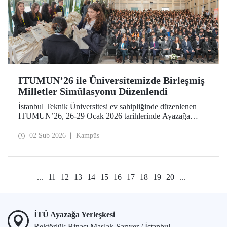
ITUMUN’26 ile Üniversitemizde Birleşmiş
Milletler Simülasyonu Düzenlendi
İstanbul Teknik Üniversitesi ev sahipliğinde düzenlenen
ITUMUN’26, 26-29 Ocak 2026 tarihlerinde Ayazağa
Yerleşkemizde düzenlendi. Konferans, güvenlik, insan
hakları ve ekonomi gibi farklı temalara odaklanan 14
02 Şub 2026
Kampüs
İngilizce komiteye ek olarak 1 Fransızca komite ile, çok
dilli ve uluslararası bir Birleşmiş Milletler simülasyonu
deneyimi sundu.
...
11
12
13
14
15
16
17
18
19
20
...
İTÜ Ayazağa Yerleşkesi
Rektörlük Binası Maslak-Sarıyer / İstanbul