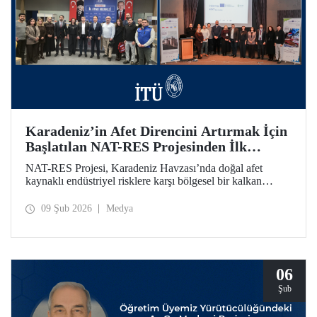
Karadeniz’in Afet Direncini Artırmak İçin
Başlatılan NAT-RES Projesinden İlk
Toplantı
NAT-RES Projesi, Karadeniz Havzası’nda doğal afet
kaynaklı endüstriyel risklere karşı bölgesel bir kalkan
oluşturmayı hedefliyor. İTÜ koordinasyonunda, Türkiye,
Yunanistan ve Ukrayna’dan paydaş kurumların iş birliğiyle
09 Şub 2026
Medya
hayata geçirilen projenin ilk toplantısı 2-4 Şubat 2026
tarihlerinde Ayazağa Yerleşkemizde yapıldı.
06
Şub