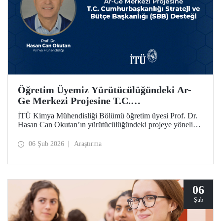
Öğretim Üyemiz Yürütücülüğündeki Ar-
Ge Merkezi Projesine T.C.
Cumhurbaşkanlığı Strateji ve Bütçe
İTÜ Kimya Mühendisliği Bölümü öğretim üyesi Prof. Dr.
Başkanlığı (SBB) Desteği
Hasan Can Okutan’ın yürütücülüğündeki projeye yönelik
destek, T.C. Cumhurbaşkanlığı Strateji ve Bütçe Başkanlığı
(SBB) tarafından, 31.931.000 TL’lik ek bütçeyle bir yıl
06 Şub 2026
Araştırma
daha uzatıldı ve 700 metrekare alana sahip olacak
Teknolojik Araştırma Laboratuvar Binası’nın yapımı
onaylandı.
06
Şub