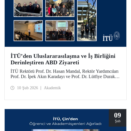
İTÜ’den Uluslararasılaşma ve İş Birliğini
Derinleştiren ABD Ziyareti
İTÜ Rektörü Prof. Dr. Hasan Mandal, Rektör Yardımcıları
Prof. Dr. İpek Akın Karadayı ve Prof. Dr. Lütfiye Durak
Ata ile birlikte İTÜ’nün küresel iş birliklerini güçlendirmek
ve mezunlarıyla bir araya gelmek için 24-30 Ocak 2026
10 Şub 2026
Akademik
tarihlerinde ABD’ye bir ziyarette bulundu.
09
Şub