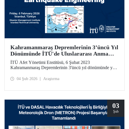
Kahramanmaraş Depremlerinin 3’üncü Yıl
Dönümünde İTÜ'de Uluslararası Anma
Toplantısı ve Çalıştay
İTÜ Afet Yönetimi Enstitüsü, 6 Şubat 2023
Kahramanmaraş Depremlerinin 3'üncü yıl dönümünde yer
bilimleri, deprem mühendisliği ve afet yönetimi alanlarında
uluslararası ölçekte önemli bir çalıştay düzenliyor.
04 Şub 2026
Araştırma
03
Şub