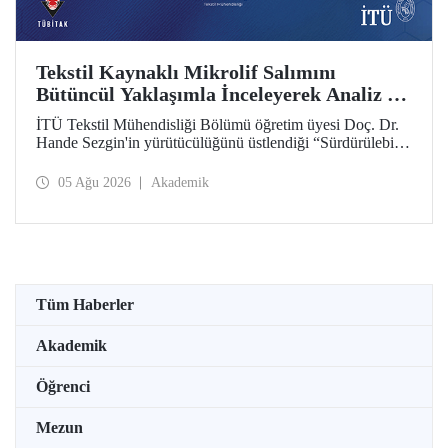
Tekstil Kaynaklı Mikrolif Salımını
Bütüncül Yaklaşımla İnceleyerek Analiz ve
Azaltım Stratejileri Geliştirecek Projeye
İTÜ Tekstil Mühendisliği Bölümü öğretim üyesi Doç. Dr.
TÜBİTAK Desteği
Hande Sezgin'in yürütücülüğünü üstlendiği “Sürdürülebilir
Pamuk ve Polyester Esaslı Tekstil Ürünlerinde Kullanım
Koşullarına Bağlı Mikrolif Salımı: Aşınma, UV Maruziyeti
05 Ağu 2026
Akademik
ve Yıkama Döngülerinin Bütünsel Analizi ve Azaltım
Stratejilerinin Geliştirilmesi” başlıklı proje, TÜBİTAK
2515 – COST Aksiyon Üyeleri Ar-Ge Destek Programı
kapsamında desteklenmeye hak kazandı.
Tüm Haberler
Akademik
Öğrenci
Mezun