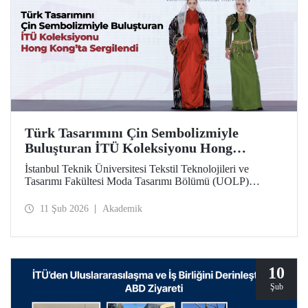
Türk Tasarımını Çin Sembolizmiyle
Buluşturan İTÜ Koleksiyonu Hong
Kong’ta Sergilendi
İstanbul Teknik Üniversitesi Tekstil Teknolojileri ve
Tasarımı Fakültesi Moda Tasarımı Bölümü (UOLP)
dördüncü sınıf öğrencisi Beyza Nur Yılmaz tarafından
tasarlanan ve Öğr. Gör. Dr. Belgin Görgün’ün
11 Şub 2026
Akademik
uygulamasını gerçekleştirdiği iki giysi, uluslararası
“Threads of Unity: Belt & Road Fashion Gala 2025”
kapsamında sergilenmeye hak kazandı. Koleksiyon, The
Hong Kong Polytechnic University (PolyU) ev
sahipliğinde düzenlenen defilede tanıtıldı.
10
Şub