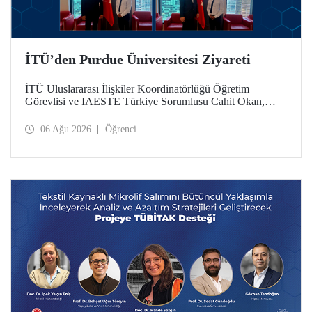
İTÜ’den Purdue Üniversitesi Ziyareti
İTÜ Uluslararası İlişkiler Koordinatörlüğü Öğretim
Görevlisi ve IAESTE Türkiye Sorumlusu Cahit Okan,
akademik ilişkileri ve iş birliğini geliştirmek amacıyla 20-27
Temmuz tarihlerinde ABD’de dünyanın önde gelen
06 Ağu 2026
Öğrenci
araştırma üniversitelerinden Purdue Üniversitesi başta
olmak üzere bir dizi ziyarette bulundu.