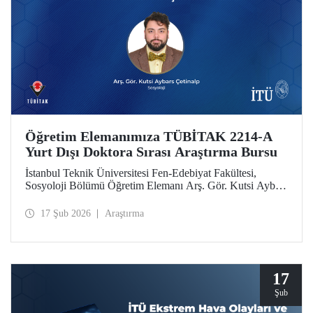
Öğretim Elemanımıza TÜBİTAK 2214-A
Yurt Dışı Doktora Sırası Araştırma Bursu
İstanbul Teknik Üniversitesi Fen-Edebiyat Fakültesi,
Sosyoloji Bölümü Öğretim Elemanı Arş. Gör. Kutsi Aybars
Çetinalp, TÜBİTAK 2214-A Yurt Dışı Doktora Sırası
Araştırma Bursu kapsamında desteklenmeye hak kazandı.
17 Şub 2026
Araştırma
17
Şub