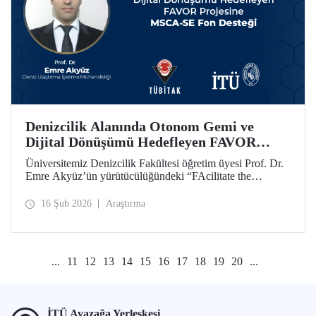
Denizcilik Alanında Otonom Gemi ve
Dijital Dönüşümü Hedefleyen FAVOR
Projesine MSCA-SE Fon Desteği
Üniversitemiz Denizcilik Fakültesi öğretim üyesi Prof. Dr.
Emre Akyüz’ün yürütücülüğündeki “FAcilitate the
development of unmanned Vehicles in the maritime sector
(FAVOR)” başlıklı 1.182.360 avro bütçeli AB HORIZON
16 Şub 2026
Araştırma
projesi 48 ay süre ile desteklenecek.
...
11
12
13
14
15
16
17
18
19
20
...
İTÜ Ayazağa Yerleşkesi