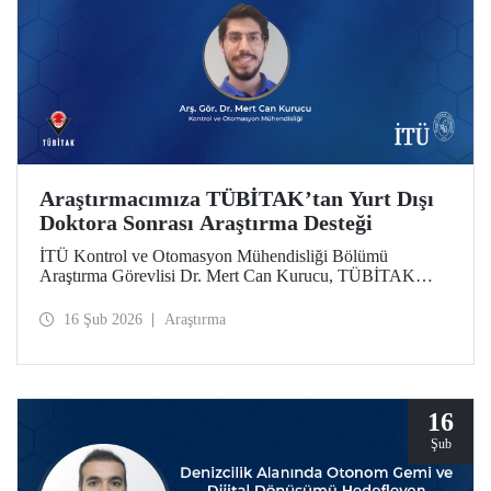
Araştırmacımıza TÜBİTAK’tan Yurt Dışı
Doktora Sonrası Araştırma Desteği
İTÜ Kontrol ve Otomasyon Mühendisliği Bölümü
Araştırma Görevlisi Dr. Mert Can Kurucu, TÜBİTAK
2219 Yurt Dışı Doktora Sonrası Araştırma Burs Programı
kapsamında desteklenmeye hak kazandı. Dr. Kurucu,
16 Şub 2026
Araştırma
çalışmalarını İsveç’teki KTH Royal Institute of
Technology’de sürdürecek.
16
Şub