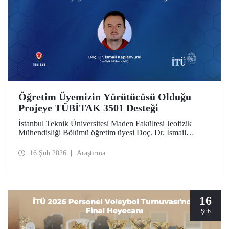
Öğretim Üyemizin Yürütücüsü Olduğu
Projeye TÜBİTAK 3501 Desteği
İstanbul Teknik Üniversitesi Maden Fakültesi Jeofizik
Mühendisliği Bölümü öğretim üyesi Doç. Dr. İsmail
Kaplanvural’ın yürütücülüğünü yaptığı proje, TÜBİTAK
3501 Kariyer Geliştirme Programı kapsamında destek
16 Şub 2026
Araştırma
almaya hak kazandı.
16
Şub