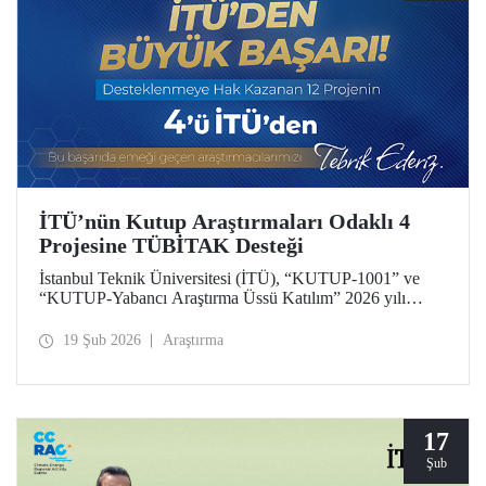
İTÜ’nün Kutup Araştırmaları Odaklı 4
Projesine TÜBİTAK Desteği
İstanbul Teknik Üniversitesi (İTÜ), “KUTUP-1001” ve
“KUTUP-Yabancı Araştırma Üssü Katılım” 2026 yılı
çağrıları kapsamında 4 projesiyle desteklenmeye hak
kazandı. Toplam 12 proje arasında İTÜ’den 4 projenin yer
19 Şub 2026
Araştırma
alması, üniversitemizin kutup araştırmaları alanındaki öncü
konumunun bir yansıması.
17
Şub