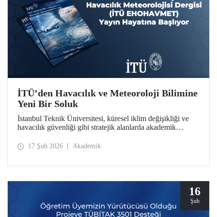
İTÜ’den Havacılık ve Meteoroloji Bilimine
Yeni Bir Soluk
İstanbul Teknik Üniversitesi, küresel iklim değişikliği ve
havacılık güvenliği gibi stratejik alanlarda akademik
derinliğini artırmaya devam ediyor. İTÜ Uçak ve Uzay
Bilimleri Fakültesi bünyesinde hazırlıkları tamamlanan
17 Şub 2026
Akademik
“İTÜ EHOHAVMET / ITU JEWAM” dergisi, uluslararası
standartlardaki yayıncılık anlayışıyla bilim dünyasına
“merhaba” diyor.
16
Şub