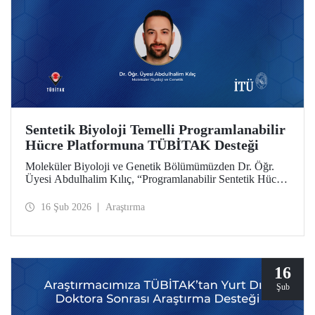
Sentetik Biyoloji Temelli Programlanabilir
Hücre Platformuna TÜBİTAK Desteği
Moleküler Biyoloji ve Genetik Bölümümüzden Dr. Öğr.
Üyesi Abdulhalim Kılıç, “Programlanabilir Sentetik Hücre
Platformu Geliştirilmesi: Anjiyogenezin Çift Yönlü
Dinamik Modülasyonu ile Konsept Kanıtı” başlıklı
16 Şub 2026
Araştırma
projesiyle TÜBİTAK 3501 Kariyer Geliştirme
Programı’nda desteğe layık görüldü.
16
Şub