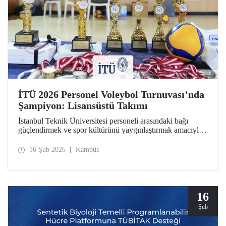
İTÜ 2026 Personel Voleybol Turnuvası’nda
Şampiyon: Lisansüstü Takımı
İstanbul Teknik Üniversitesi personeli arasındaki bağı
güçlendirmek ve spor kültürünü yaygınlaştırmak amacıyla
düzenlenen "İTÜ 2026 Personel Voleybol Turnuvası"
heyecan dolu bir finalle sona erdi.
16 Şub 2026
Kampüs
16
Şub