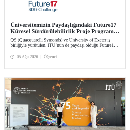
Üniversitemizin Paydaşlığındaki Future17
Küresel Sürdürülebilirlik Proje Programı,
Öğrencilerimizin Başvurularını Bekliyor
QS (Quacquarelli Symonds) ve University of Exeter iş
birliğiyle yürütülen, İTÜ’nün de paydaşı olduğu Future17
Küresel Sürdürülebilirlik Proje Programı için yeni dönem
öğrenci başvuruları açıldı. Başvurular için son gün 31
05 Ağu 2026
Öğrenci
Ağustos!