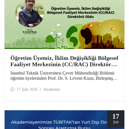
Öğretim Üyemiz, İklim Değişikliği Bölgesel
Faaliyet Merkezinin (CC/RAC) Direktörü
Oldu
İstanbul Teknik Üniversitesi Çevre Mühendisliği Bölümü
öğretim üyelerinden Prof. Dr. S. Levent Kuzu, Birleşmiş
Milletler Çevre Programı / Akdeniz Eylem Planı
(UNEP/MAP) bünyesinde faaliyet gösteren İklim
17 Şub 2026
Akademik
Değişikliği Bölgesel Faaliyet Merkezi (CC/RAC)
bünyesine Direktör olarak atandı.
17
Şub