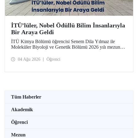
İTÜ’lüler, Nobel Ödüllü Bilim İnsanlarıyla
Bir Araya Geldi
İTÜ Kimya Bölümü öğrencisi Senem Dila Yılmaz ile
Moleküler Biyoloji ve Genetik Bölümü 2026 yılı mezunu
Elif Önel, TÜBİTAK 2224-C Yurt Dışı Bilimsel
Etkinliklere Katılım Desteği kapsamında 75’inci Lindau
04 Ağu 2026
Öğrenci
Nobel Ödüllü Bilim İnsanları Toplantısı’na katıldı.
Tüm Haberler
Akademik
Öğrenci
Mezun