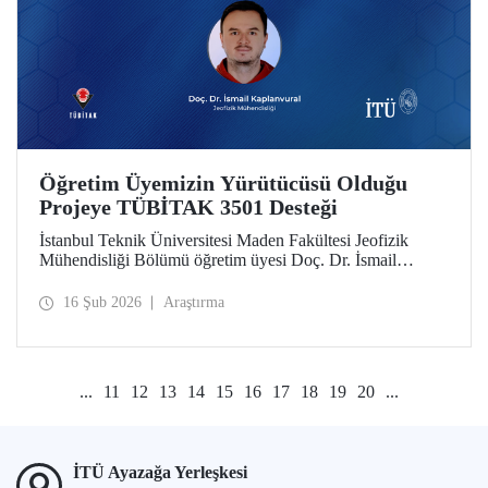
Öğretim Üyemizin Yürütücüsü Olduğu
Projeye TÜBİTAK 3501 Desteği
İstanbul Teknik Üniversitesi Maden Fakültesi Jeofizik
Mühendisliği Bölümü öğretim üyesi Doç. Dr. İsmail
Kaplanvural’ın yürütücülüğünü yaptığı proje, TÜBİTAK
3501 Kariyer Geliştirme Programı kapsamında destek
16 Şub 2026
Araştırma
almaya hak kazandı.
...
11
12
13
14
15
16
17
18
19
20
...
İTÜ Ayazağa Yerleşkesi