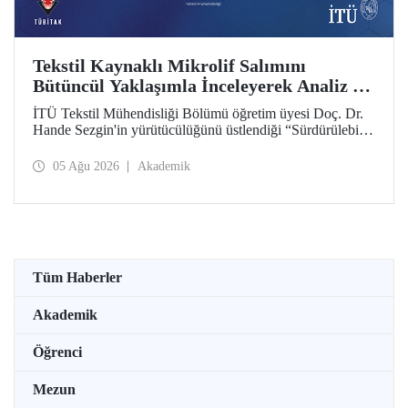
Tekstil Kaynaklı Mikrolif Salımını
Bütüncül Yaklaşımla İnceleyerek Analiz ve
Azaltım Stratejileri Geliştirecek Projeye
İTÜ Tekstil Mühendisliği Bölümü öğretim üyesi Doç. Dr.
TÜBİTAK Desteği
Hande Sezgin'in yürütücülüğünü üstlendiği “Sürdürülebilir
Pamuk ve Polyester Esaslı Tekstil Ürünlerinde Kullanım
Koşullarına Bağlı Mikrolif Salımı: Aşınma, UV Maruziyeti
05 Ağu 2026
Akademik
ve Yıkama Döngülerinin Bütünsel Analizi ve Azaltım
Stratejilerinin Geliştirilmesi” başlıklı proje, TÜBİTAK
2515 – COST Aksiyon Üyeleri Ar-Ge Destek Programı
kapsamında desteklenmeye hak kazandı.
Tüm Haberler
Akademik
Öğrenci
Mezun