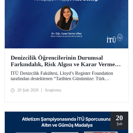
Denizcilik Öğrencilerinin Durumsal
Farkındalık, Risk Algısı ve Karar Verme
Yetkinliklerini Geliştirmeyi Amaçlayan
İTÜ Denizcilik Fakültesi, Lloyd’s Register Foundation
Projeye Hibe Desteği
tarafından desteklenen “Tarihten Günümüze: Türk
Boğazları Seyir Kazalarını Yeniden Oluşturma (From
Archives to Action: Recreating Turkish Straits Navigation
20 Şub 2026
Araştırma
Accidents)” başlıklı proje kapsamında hibe almaya hak
kazandı.
20
Şub