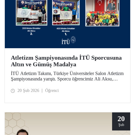
Atletizm Şampiyonasında İTÜ Sporcusuna
Altın ve Gümüş Madalya
İTÜ Atletizm Takımı, Türkiye Üniversiteler Salon Atletizm
Şampiyonasında yarıştı. Sporcu öğrencimiz Ali Aksu,
İTÜ’yü temsilen koştuğu parkurda 400 metrede altın ve
200 metrede gümüş madalyanın sahibi oldu.
20 Şub 2026
Öğrenci
20
Şub