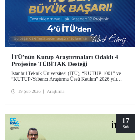
İTÜ’nün Kutup Araştırmaları Odaklı 4
Projesine TÜBİTAK Desteği
İstanbul Teknik Üniversitesi (İTÜ), “KUTUP-1001” ve
“KUTUP-Yabancı Araştırma Üssü Katılım” 2026 yılı
çağrıları kapsamında 4 projesiyle desteklenmeye hak
kazandı. Toplam 12 proje arasında İTÜ’den 4 projenin yer
19 Şub 2026
Araştırma
alması, üniversitemizin kutup araştırmaları alanındaki öncü
konumunun bir yansıması.
17
Şub