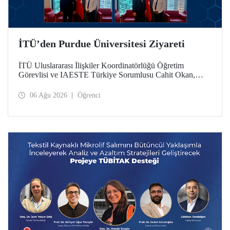
İTÜ’den Purdue Üniversitesi Ziyareti
İTÜ Uluslararası İlişkiler Koordinatörlüğü Öğretim
Görevlisi ve IAESTE Türkiye Sorumlusu Cahit Okan,
akademik ilişkileri ve iş birliğini geliştirmek amacıyla 20-27
Temmuz tarihlerinde ABD’de dünyanın önde gelen
06 Ağu 2026
Öğrenci
araştırma üniversitelerinden Purdue Üniversitesi başta
olmak üzere bir dizi ziyarette bulundu.