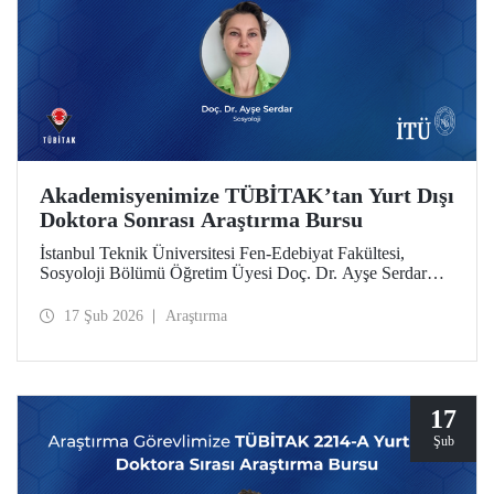
Akademisyenimize TÜBİTAK’tan Yurt Dışı
Doktora Sonrası Araştırma Bursu
İstanbul Teknik Üniversitesi Fen-Edebiyat Fakültesi,
Sosyoloji Bölümü Öğretim Üyesi Doç. Dr. Ayşe Serdar
TÜBİTAK 2219 Yurt Dışı Doktora Sonrası Araştırma Burs
Programı kapsamında desteklenmeye hak kazandı.
17 Şub 2026
Araştırma
17
Şub