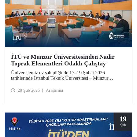
İTÜ ve Munzur Üniversitesinden Nadir
Toprak Elementleri Odaklı Çalıştay
Üniversitemiz ev sahipliğinde 17–19 Şubat 2026
tarihlerinde İstanbul Teknik Üniversitesi – Munzur
Üniversitesi Ar-Ge Proje İş Geliştirme İş Birliği Çalıştayı
düzenlendi. Her iki üniversiteden akademisyenler çalıştaya
20 Şub 2026
Araştırma
katkı sundu.
19
Şub