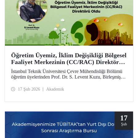
Öğretim Üyemiz, İklim Değişikliği Bölgesel
Faaliyet Merkezinin (CC/RAC) Direktörü
Oldu
İstanbul Teknik Üniversitesi Çevre Mühendisliği Bölümü
öğretim üyelerinden Prof. Dr. S. Levent Kuzu, Birleşmiş
Milletler Çevre Programı / Akdeniz Eylem Planı
(UNEP/MAP) bünyesinde faaliyet gösteren İklim
17 Şub 2026
Akademik
Değişikliği Bölgesel Faaliyet Merkezi (CC/RAC)
bünyesine Direktör olarak atandı.
17
Şub