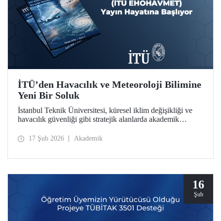
İTÜ’den Havacılık ve Meteoroloji Bilimine
Yeni Bir Soluk
İstanbul Teknik Üniversitesi, küresel iklim değişikliği ve
havacılık güvenliği gibi stratejik alanlarda akademik
derinliğini artırmaya devam ediyor. İTÜ Uçak ve Uzay
Bilimleri Fakültesi bünyesinde hazırlıkları tamamlanan
17 Şub 2026
Akademik
“İTÜ EHOHAVMET / ITU JEWAM” dergisi, uluslararası
standartlardaki yayıncılık anlayışıyla bilim dünyasına
“merhaba” diyor.
16
Şub