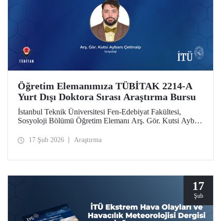
Öğretim Elemanımıza TÜBİTAK 2214-A
Yurt Dışı Doktora Sırası Araştırma Bursu
İstanbul Teknik Üniversitesi Fen-Edebiyat Fakültesi,
Sosyoloji Bölümü Öğretim Elemanı Arş. Gör. Kutsi Aybars
Çetinalp, TÜBİTAK 2214-A Yurt Dışı Doktora Sırası
Araştırma Bursu kapsamında desteklenmeye hak kazandı.
17 Şub 2026
Araştırma
17
Şub