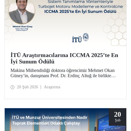
İTÜ Araştırmacılarına ICCMA 2025’te En
İyi Sunum Ödülü
Makina Mühendisliği doktora öğrencimiz Mehmet Okan
Güney’in, danışmanı Prof. Dr. Erdinç Altuğ ile birlikte
hazırlayarak Paris’te düzenlenen ICCMA 2025
konferansında sunduğu bildiri, “Karmaşık Sistemlerde
20 Şub 2026
Araştırma
Kontrol Modelleri ve Mekatronik” oturumunda En İyi
Sunum Ödülü’nü almaya layık görüldü.
20
Şub