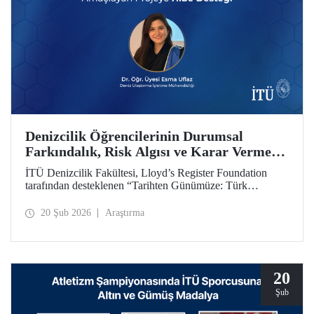
Denizcilik Öğrencilerinin Durumsal
Farkındalık, Risk Algısı ve Karar Verme
Yetkinliklerini Geliştirmeyi Amaçlayan
İTÜ Denizcilik Fakültesi, Lloyd’s Register Foundation
Projeye Hibe Desteği
tarafından desteklenen “Tarihten Günümüze: Türk
Boğazları Seyir Kazalarını Yeniden Oluşturma (From
Archives to Action: Recreating Turkish Straits Navigation
20 Şub 2026
Araştırma
Accidents)” başlıklı proje kapsamında hibe almaya hak
kazandı.
20
Şub