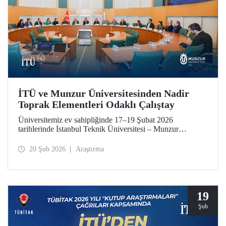
İTÜ ve Munzur Üniversitesinden Nadir
Toprak Elementleri Odaklı Çalıştay
Üniversitemiz ev sahipliğinde 17–19 Şubat 2026
tarihlerinde İstanbul Teknik Üniversitesi – Munzur
Üniversitesi Ar-Ge Proje İş Geliştirme İş Birliği Çalıştayı
düzenlendi. Her iki üniversiteden akademisyenler çalıştaya
20 Şub 2026
Araştırma
katkı sundu.
19
Şub