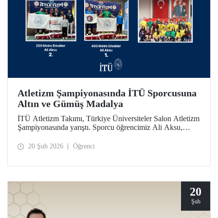
Atletizm Şampiyonasında İTÜ Sporcusuna
Altın ve Gümüş Madalya
İTÜ Atletizm Takımı, Türkiye Üniversiteler Salon Atletizm
Şampiyonasında yarıştı. Sporcu öğrencimiz Ali Aksu,
İTÜ’yü temsilen koştuğu parkurda 400 metrede altın ve
200 metrede gümüş madalyanın sahibi oldu.
20 Şub 2026
Öğrenci
20
Şub