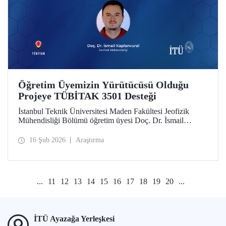
Öğretim Üyemizin Yürütücüsü Olduğu
Projeye TÜBİTAK 3501 Desteği
İstanbul Teknik Üniversitesi Maden Fakültesi Jeofizik
Mühendisliği Bölümü öğretim üyesi Doç. Dr. İsmail
Kaplanvural’ın yürütücülüğünü yaptığı proje, TÜBİTAK
3501 Kariyer Geliştirme Programı kapsamında destek
16 Şub 2026
Araştırma
almaya hak kazandı.
...
11
12
13
14
15
16
17
18
19
20
...
İTÜ Ayazağa Yerleşkesi