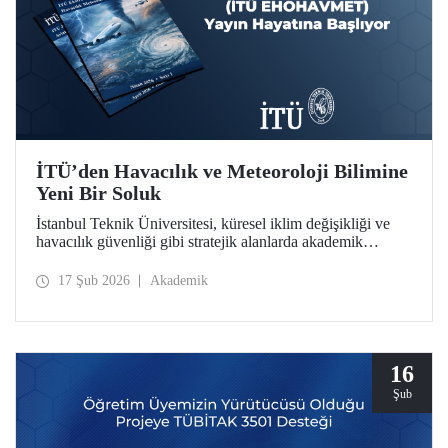
İTÜ’den Havacılık ve Meteoroloji Bilimine
Yeni Bir Soluk
İstanbul Teknik Üniversitesi, küresel iklim değişikliği ve
havacılık güvenliği gibi stratejik alanlarda akademik
derinliğini artırmaya devam ediyor. İTÜ Uçak ve Uzay
Bilimleri Fakültesi bünyesinde hazırlıkları tamamlanan
17 Şub 2026
Akademik
“İTÜ EHOHAVMET / ITU JEWAM” dergisi, uluslararası
standartlardaki yayıncılık anlayışıyla bilim dünyasına
“merhaba” diyor.
16
Şub