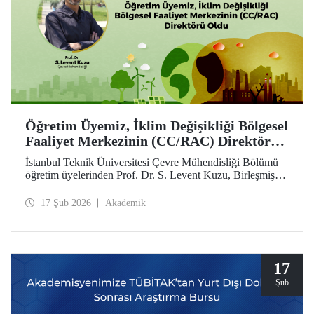
Öğretim Üyemiz, İklim Değişikliği Bölgesel
Faaliyet Merkezinin (CC/RAC) Direktörü
Oldu
İstanbul Teknik Üniversitesi Çevre Mühendisliği Bölümü
öğretim üyelerinden Prof. Dr. S. Levent Kuzu, Birleşmiş
Milletler Çevre Programı / Akdeniz Eylem Planı
(UNEP/MAP) bünyesinde faaliyet gösteren İklim
17 Şub 2026
Akademik
Değişikliği Bölgesel Faaliyet Merkezi (CC/RAC)
bünyesine Direktör olarak atandı.
17
Şub