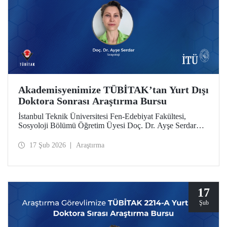
Akademisyenimize TÜBİTAK’tan Yurt Dışı
Doktora Sonrası Araştırma Bursu
İstanbul Teknik Üniversitesi Fen-Edebiyat Fakültesi,
Sosyoloji Bölümü Öğretim Üyesi Doç. Dr. Ayşe Serdar
TÜBİTAK 2219 Yurt Dışı Doktora Sonrası Araştırma Burs
Programı kapsamında desteklenmeye hak kazandı.
17 Şub 2026
Araştırma
17
Şub