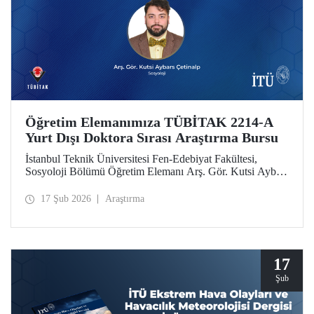
Öğretim Elemanımıza TÜBİTAK 2214-A
Yurt Dışı Doktora Sırası Araştırma Bursu
İstanbul Teknik Üniversitesi Fen-Edebiyat Fakültesi,
Sosyoloji Bölümü Öğretim Elemanı Arş. Gör. Kutsi Aybars
Çetinalp, TÜBİTAK 2214-A Yurt Dışı Doktora Sırası
Araştırma Bursu kapsamında desteklenmeye hak kazandı.
17 Şub 2026
Araştırma
17
Şub