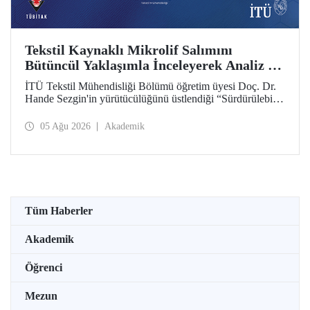
Tekstil Kaynaklı Mikrolif Salımını
Bütüncül Yaklaşımla İnceleyerek Analiz ve
Azaltım Stratejileri Geliştirecek Projeye
İTÜ Tekstil Mühendisliği Bölümü öğretim üyesi Doç. Dr.
TÜBİTAK Desteği
Hande Sezgin'in yürütücülüğünü üstlendiği “Sürdürülebilir
Pamuk ve Polyester Esaslı Tekstil Ürünlerinde Kullanım
Koşullarına Bağlı Mikrolif Salımı: Aşınma, UV Maruziyeti
05 Ağu 2026
Akademik
ve Yıkama Döngülerinin Bütünsel Analizi ve Azaltım
Stratejilerinin Geliştirilmesi” başlıklı proje, TÜBİTAK
2515 – COST Aksiyon Üyeleri Ar-Ge Destek Programı
kapsamında desteklenmeye hak kazandı.
Tüm Haberler
Akademik
Öğrenci
Mezun