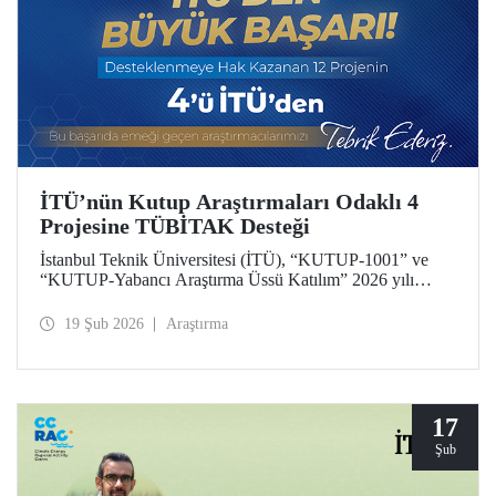
İTÜ’nün Kutup Araştırmaları Odaklı 4
Projesine TÜBİTAK Desteği
İstanbul Teknik Üniversitesi (İTÜ), “KUTUP-1001” ve
“KUTUP-Yabancı Araştırma Üssü Katılım” 2026 yılı
çağrıları kapsamında 4 projesiyle desteklenmeye hak
kazandı. Toplam 12 proje arasında İTÜ’den 4 projenin yer
19 Şub 2026
Araştırma
alması, üniversitemizin kutup araştırmaları alanındaki öncü
konumunun bir yansıması.
17
Şub