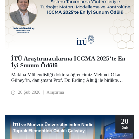
İTÜ Araştırmacılarına ICCMA 2025’te En
İyi Sunum Ödülü
Makina Mühendisliği doktora öğrencimiz Mehmet Okan
Güney’in, danışmanı Prof. Dr. Erdinç Altuğ ile birlikte
hazırlayarak Paris’te düzenlenen ICCMA 2025
konferansında sunduğu bildiri, “Karmaşık Sistemlerde
20 Şub 2026
Araştırma
Kontrol Modelleri ve Mekatronik” oturumunda En İyi
Sunum Ödülü’nü almaya layık görüldü.
20
Şub