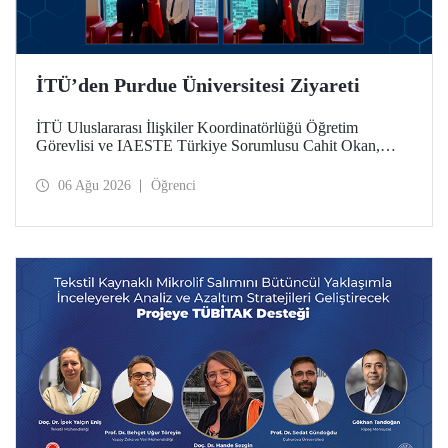
İTÜ’den Purdue Üniversitesi Ziyareti
İTÜ Uluslararası İlişkiler Koordinatörlüğü Öğretim
Görevlisi ve IAESTE Türkiye Sorumlusu Cahit Okan,
akademik ilişkileri ve iş birliğini geliştirmek amacıyla 20-27
Temmuz tarihlerinde ABD’de dünyanın önde gelen
06 Ağu 2026
Öğrenci
araştırma üniversitelerinden Purdue Üniversitesi başta
olmak üzere bir dizi ziyarette bulundu.