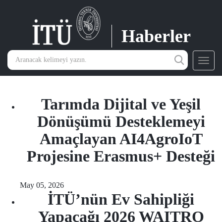
Haberler
Toggl
navig
Tarımda Dijital ve Yeşil
Dönüşümü Desteklemeyi
Amaçlayan AI4AgroIoT
Projesine Erasmus+ Desteği
May 05, 2026
İTÜ’nün Ev Sahipliği
Yapacağı 2026 WAITRO