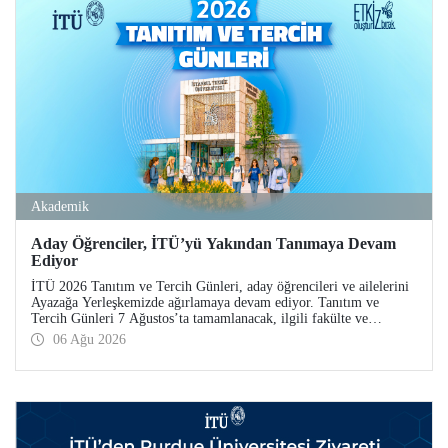
Akademik
Aday Öğrenciler, İTÜ’yü Yakından Tanımaya Devam
Ediyor
İTÜ 2026 Tanıtım ve Tercih Günleri, aday öğrencileri ve ailelerini
Ayazağa Yerleşkemizde ağırlamaya devam ediyor. Tanıtım ve
Tercih Günleri 7 Ağustos’ta tamamlanacak, ilgili fakülte ve
birimler adaylara bilgi vermeye devam edecek.
06 Ağu 2026