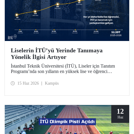
Liselerin İTÜ’yü Yerinde Tanımaya
Yönelik İlgisi Artıyor
İstanbul Teknik Üniversitesi (İTÜ), Liseler için Tanıtım
Programı’nda son yılların en yüksek lise ve öğrenci
sayısına ulaştı. 2025-2026 eğitim öğretim yılında 834
liseden 52.597 öğrenci İTÜ’yü yakından tanıdı.
15 Haz 2026
Kampüs
12
Haz