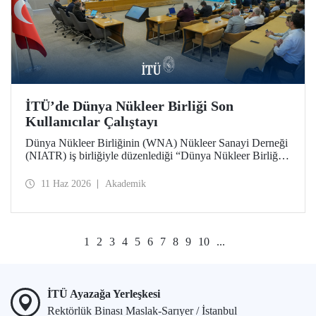
İTÜ’de Dünya Nükleer Birliği Son
Kullanıcılar Çalıştayı
Dünya Nükleer Birliğinin (WNA) Nükleer Sanayi Derneği
(NIATR) iş birliğiyle düzenlediği “Dünya Nükleer Birliği
Son Kullanıcılar Çalıştayı”na İTÜ ev sahipliği yaptı.
11 Haz 2026
Akademik
1
2
3
4
5
6
7
8
9
10
...
İTÜ Ayazağa Yerleşkesi
Rektörlük Binası Maslak-Sarıyer / İstanbul