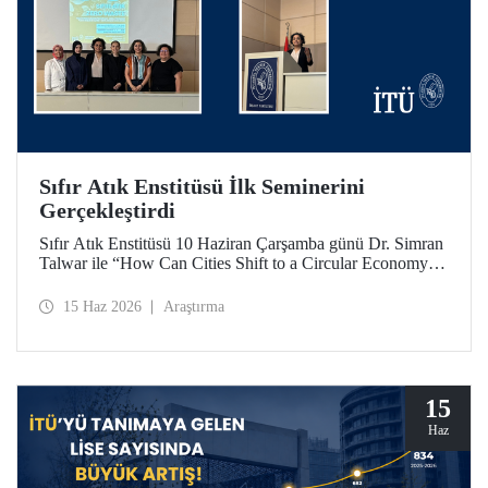
Sıfır Atık Enstitüsü İlk Seminerini
Gerçekleştirdi
Sıfır Atık Enstitüsü 10 Haziran Çarşamba günü Dr. Simran
Talwar ile “How Can Cities Shift to a Circular Economy? -
Şehirler Döngüsel Ekonomiye Nasıl Geçiş Yapabilir?”
başlıklı seminerini verdi.
15 Haz 2026
Araştırma
15
Haz