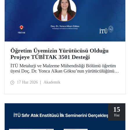
Öğretim Üyemizin Yürütücüsü Olduğu
Projeye TÜBİTAK 3501 Desteği
İTÜ Metalurji ve Malzeme Mühendisliği Bölümü öğretim
üyesi Doç. Dr. Yonca Alkan Göksu’nun yürütücülüğünü
yaptığı “Floresans Özellikli Zincir Uzatıcı Ajanlar ile PET
Geri Dönüşümü ve Geri Dönüştürülmüş PET İçeriğinin
17 Haz 2026
Akademik
Nicel Tayini” başlıklı proje, TÜBİTAK Bilim İnsanı
Destek Programları Başkanlığı (BİDEB) tarafından
yürütülen 3501 – Kariyer Geliştirme Programı kapsamında
desteklenmeye hak kazandı.
15
Haz