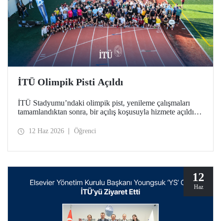
İTÜ Olimpik Pisti Açıldı
İTÜ Stadyumu’ndaki olimpik pist, yenileme çalışmaları
tamamlandıktan sonra, bir açılış koşusuyla hizmete açıldı.
Türkiye’deki üniversitelerde bulunan tek World Athletics
Class 2 sertifikalı atletizm tesisinin açılışında İTÜ ailesi bir
12 Haz 2026
Öğrenci
araya geldi.
12
Haz