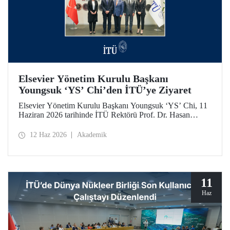
Elsevier Yönetim Kurulu Başkanı
Youngsuk ‘YS’ Chi’den İTÜ’ye Ziyaret
Elsevier Yönetim Kurulu Başkanı Youngsuk ‘YS’ Chi, 11
Haziran 2026 tarihinde İTÜ Rektörü Prof. Dr. Hasan
Mandal ile bir araya geldi. Görüşmede yükseköğretim ve
araştırma ekosistemlerinde yapay zekânın dönüştürücü
12 Haz 2026
Akademik
etkisi ile “4’üncü Nesil Üniversite” yaklaşımı üzerine
verimli görüş alışverişleri yapıldı.
11
Haz