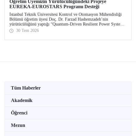
Öğretim Üyemizin Yürütücülüğündeki Projeye
EUREKA-EUROSTARS Programı Desteği
İstanbul Teknik Üniversitesi Kontrol ve Otomasyon Mühendisliği
Bölümü öğretim üyesi Doç. Dr. Farzad Hashemzadeh’nin
yürütücülüğünü yaptığı “Quantum-Driven Resilient Power Systems:
Revolutionizing Energy Security for the Future” başlıklı projesi,
30 Tem 2026
EUREKA-EUROSTARS Programı kapsamında desteklenmeye hak
kazandı.
Tüm Haberler
Akademik
Öğrenci
Mezun