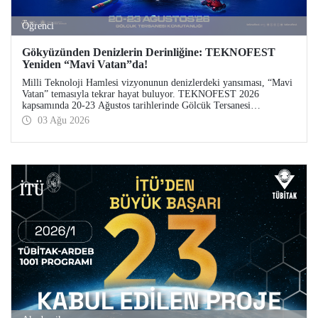
Öğrenci
Gökyüzünden Denizlerin Derinliğine: TEKNOFEST
Yeniden “Mavi Vatan”da!
Milli Teknoloji Hamlesi vizyonunun denizlerdeki yansıması, “Mavi
Vatan” temasıyla tekrar hayat buluyor. TEKNOFEST 2026
kapsamında 20-23 Ağustos tarihlerinde Gölcük Tersanesi
Komutanlığı’nda düzenlenecek TEKNOFEST Mavi Vatan,
03 Ağu 2026
denizcilik ve su altı teknolojilerinin ön plana çıkacağı özel bir
etkinlik olarak teknoloji tutkunlarını bir araya getirecek.