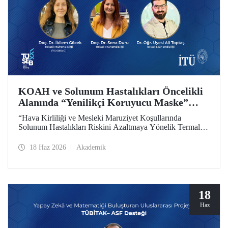
KOAH ve Solunum Hastalıkları Öncelikli
Alanında “Yenilikçi Koruyucu Maske”
Projesine TÜSEB Desteği
“Hava Kirliliği ve Mesleki Maruziyet Koşullarında
Solunum Hastalıkları Riskini Azaltmaya Yönelik Termal
Konfor Optimize Edilmiş Yenilikçi Koruyucu Maske
Sisteminin Geliştirilmesi” başlıklı proje, Türkiye Sağlık
18 Haz 2026
Akademik
Enstitüleri Başkanlığı (TÜSEB) tarafından yürütülen 2026-
B Grubu Proje Destek Programı kapsamında
desteklenmeye hak kazandı.
18
Haz