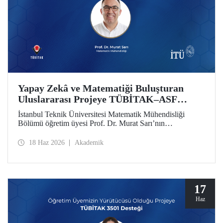
Yapay Zekâ ve Matematiği Buluşturan
Uluslararası Projeye TÜBİTAK–ASF
Desteği
İstanbul Teknik Üniversitesi Matematik Mühendisliği
Bölümü öğretim üyesi Prof. Dr. Murat Sarı’nın
yürütücülüğünde hazırlanan ve yapay zekâ ile ileri
matematiksel yöntemleri birleştiren uluslararası araştırma
18 Haz 2026
Akademik
projesi, 2025 yılı 2517 TÜBİTAK–Azerbaycan Bilim
Vakfı (ASF) İkili İş Birliği Destek Programı kapsamında
desteklenmeye hak kazandı
17
Haz