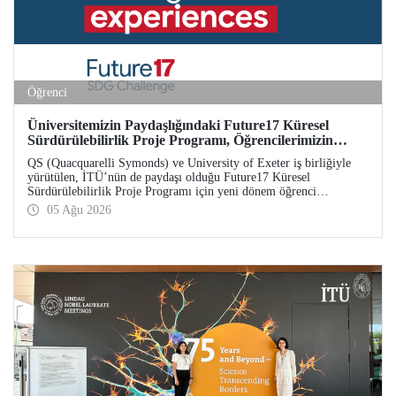
Öğrenci
Üniversitemizin Paydaşlığındaki Future17 Küresel
Sürdürülebilirlik Proje Programı, Öğrencilerimizin
Başvurularını Bekliyor
QS (Quacquarelli Symonds) ve University of Exeter iş birliğiyle
yürütülen, İTÜ’nün de paydaşı olduğu Future17 Küresel
Sürdürülebilirlik Proje Programı için yeni dönem öğrenci
başvuruları açıldı. Başvurular için son gün 31 Ağustos!
05 Ağu 2026