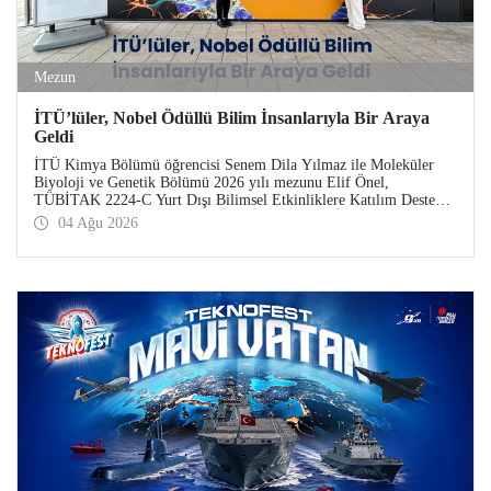
Mezun
İTÜ’lüler, Nobel Ödüllü Bilim İnsanlarıyla Bir Araya
Geldi
İTÜ Kimya Bölümü öğrencisi Senem Dila Yılmaz ile Moleküler
Biyoloji ve Genetik Bölümü 2026 yılı mezunu Elif Önel,
TÜBİTAK 2224-C Yurt Dışı Bilimsel Etkinliklere Katılım Desteği
kapsamında 75’inci Lindau Nobel Ödüllü Bilim İnsanları
04 Ağu 2026
Toplantısı’na katıldı.