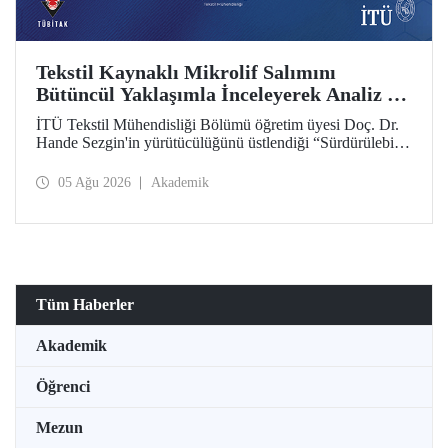
Tekstil Kaynaklı Mikrolif Salımını
Bütüncül Yaklaşımla İnceleyerek Analiz ve
Azaltım Stratejileri Geliştirecek Projeye
İTÜ Tekstil Mühendisliği Bölümü öğretim üyesi Doç. Dr.
TÜBİTAK Desteği
Hande Sezgin'in yürütücülüğünü üstlendiği “Sürdürülebilir
Pamuk ve Polyester Esaslı Tekstil Ürünlerinde Kullanım
Koşullarına Bağlı Mikrolif Salımı: Aşınma, UV Maruziyeti
05 Ağu 2026
Akademik
ve Yıkama Döngülerinin Bütünsel Analizi ve Azaltım
Stratejilerinin Geliştirilmesi” başlıklı proje, TÜBİTAK
2515 – COST Aksiyon Üyeleri Ar-Ge Destek Programı
kapsamında desteklenmeye hak kazandı.
Tüm Haberler
Akademik
Öğrenci
Mezun