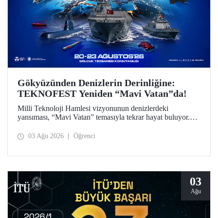
Gökyüzünden Denizlerin Derinliğine:
TEKNOFEST Yeniden “Mavi Vatan”da!
Milli Teknoloji Hamlesi vizyonunun denizlerdeki
yansıması, “Mavi Vatan” temasıyla tekrar hayat buluyor.
TEKNOFEST 2026 kapsamında 20-23 Ağustos
tarihlerinde Gölcük Tersanesi Komutanlığı’nda
03 Ağu 2026
Öğrenci
düzenlenecek TEKNOFEST Mavi Vatan, denizcilik ve su
altı teknolojilerinin ön plana çıkacağı özel bir etkinlik
olarak teknoloji tutkunlarını bir araya getirecek.
03
Ağu