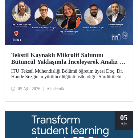
Tekstil Kaynaklı Mikrolif Salımını
Bütüncül Yaklaşımla İnceleyerek Analiz ve
Azaltım Stratejileri Geliştirecek Projeye
İTÜ Tekstil Mühendisliği Bölümü öğretim üyesi Doç. Dr.
TÜBİTAK Desteği
Hande Sezgin'in yürütücülüğünü üstlendiği “Sürdürülebilir
Pamuk ve Polyester Esaslı Tekstil Ürünlerinde Kullanım
Koşullarına Bağlı Mikrolif Salımı: Aşınma, UV Maruziyeti
05 Ağu 2026
Akademik
ve Yıkama Döngülerinin Bütünsel Analizi ve Azaltım
Stratejilerinin Geliştirilmesi” başlıklı proje, TÜBİTAK
2515 – COST Aksiyon Üyeleri Ar-Ge Destek Programı
kapsamında desteklenmeye hak kazandı.
05
Ağu