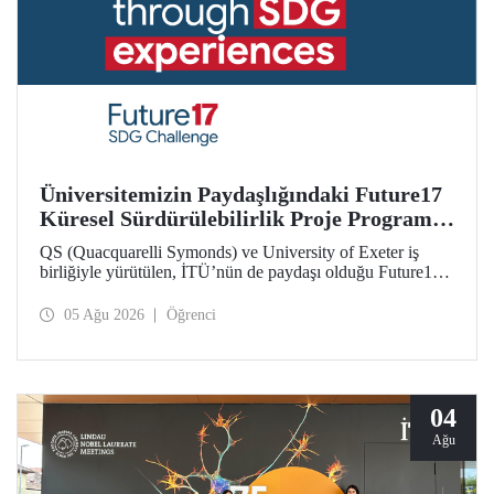
Üniversitemizin Paydaşlığındaki Future17
Küresel Sürdürülebilirlik Proje Programı,
Öğrencilerimizin Başvurularını Bekliyor
QS (Quacquarelli Symonds) ve University of Exeter iş
birliğiyle yürütülen, İTÜ’nün de paydaşı olduğu Future17
Küresel Sürdürülebilirlik Proje Programı için yeni dönem
öğrenci başvuruları açıldı. Başvurular için son gün 31
05 Ağu 2026
Öğrenci
Ağustos!
04
Ağu