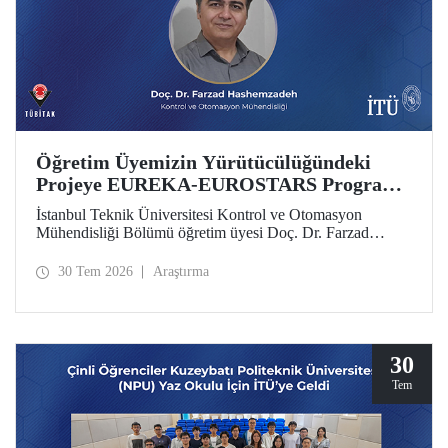
Öğretim Üyemizin Yürütücülüğündeki
Projeye EUREKA-EUROSTARS Programı
Desteği
İstanbul Teknik Üniversitesi Kontrol ve Otomasyon
Mühendisliği Bölümü öğretim üyesi Doç. Dr. Farzad
Hashemzadeh’nin yürütücülüğünü yaptığı “Quantum-
Driven Resilient Power Systems: Revolutionizing Energy
30 Tem 2026
Araştırma
Security for the Future” başlıklı projesi, EUREKA-
EUROSTARS Programı kapsamında desteklenmeye hak
kazandı.
30
Tem