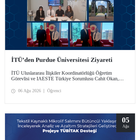
İTÜ’den Purdue Üniversitesi Ziyareti
İTÜ Uluslararası İlişkiler Koordinatörlüğü Öğretim
Görevlisi ve IAESTE Türkiye Sorumlusu Cahit Okan,
akademik ilişkileri ve iş birliğini geliştirmek amacıyla 20-27
Temmuz tarihlerinde ABD’de dünyanın önde gelen
06 Ağu 2026
Öğrenci
araştırma üniversitelerinden Purdue Üniversitesi başta
olmak üzere bir dizi ziyarette bulundu.
05
Ağu