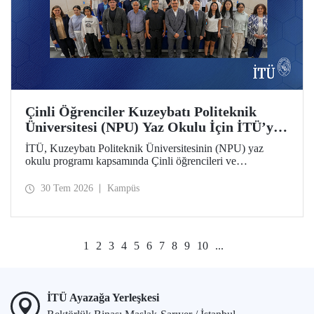
Çinli Öğrenciler Kuzeybatı Politeknik
Üniversitesi (NPU) Yaz Okulu İçin İTÜ’ye
Geldi
İTÜ, Kuzeybatı Politeknik Üniversitesinin (NPU) yaz
okulu programı kapsamında Çinli öğrencileri ve
akademisyenleri ağırlıyor.
30 Tem 2026
Kampüs
1
2
3
4
5
6
7
8
9
10
...
İTÜ Ayazağa Yerleşkesi