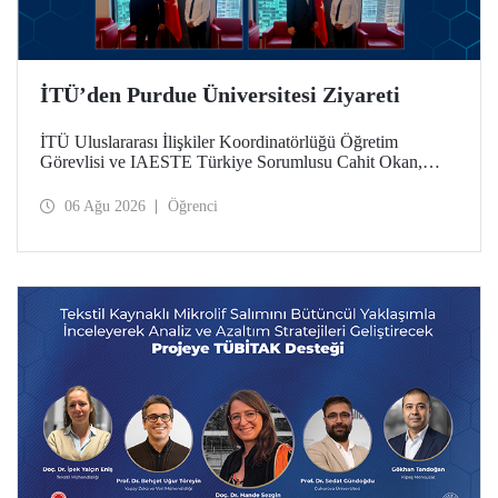
İTÜ’den Purdue Üniversitesi Ziyareti
İTÜ Uluslararası İlişkiler Koordinatörlüğü Öğretim
Görevlisi ve IAESTE Türkiye Sorumlusu Cahit Okan,
akademik ilişkileri ve iş birliğini geliştirmek amacıyla 20-27
Temmuz tarihlerinde ABD’de dünyanın önde gelen
06 Ağu 2026
Öğrenci
araştırma üniversitelerinden Purdue Üniversitesi başta
olmak üzere bir dizi ziyarette bulundu.