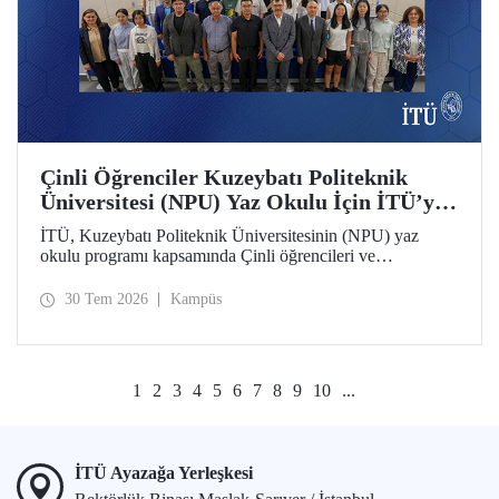
Çinli Öğrenciler Kuzeybatı Politeknik
Üniversitesi (NPU) Yaz Okulu İçin İTÜ’ye
Geldi
İTÜ, Kuzeybatı Politeknik Üniversitesinin (NPU) yaz
okulu programı kapsamında Çinli öğrencileri ve
akademisyenleri ağırlıyor.
30 Tem 2026
Kampüs
1
2
3
4
5
6
7
8
9
10
...
İTÜ Ayazağa Yerleşkesi