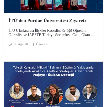
İTÜ’den Purdue Üniversitesi Ziyareti
İTÜ Uluslararası İlişkiler Koordinatörlüğü Öğretim
Görevlisi ve IAESTE Türkiye Sorumlusu Cahit Okan,
akademik ilişkileri ve iş birliğini geliştirmek amacıyla 20-27
Temmuz tarihlerinde ABD’de dünyanın önde gelen
06 Ağu 2026
Öğrenci
araştırma üniversitelerinden Purdue Üniversitesi başta
olmak üzere bir dizi ziyarette bulundu.