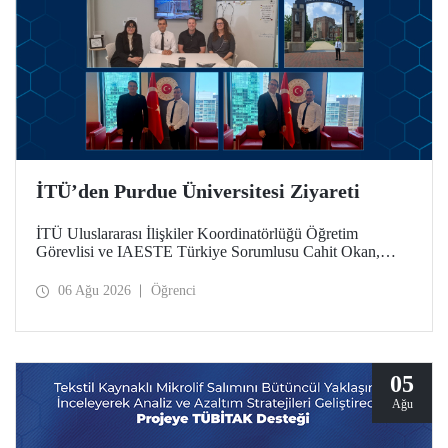
İTÜ’den Purdue Üniversitesi Ziyareti
İTÜ Uluslararası İlişkiler Koordinatörlüğü Öğretim
Görevlisi ve IAESTE Türkiye Sorumlusu Cahit Okan,
akademik ilişkileri ve iş birliğini geliştirmek amacıyla 20-27
Temmuz tarihlerinde ABD’de dünyanın önde gelen
06 Ağu 2026
Öğrenci
araştırma üniversitelerinden Purdue Üniversitesi başta
olmak üzere bir dizi ziyarette bulundu.
05
Ağu