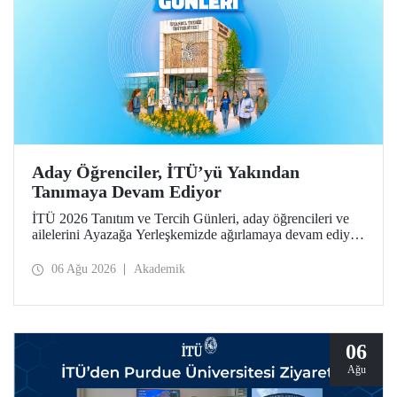
Aday Öğrenciler, İTÜ’yü Yakından
Tanımaya Devam Ediyor
İTÜ 2026 Tanıtım ve Tercih Günleri, aday öğrencileri ve
ailelerini Ayazağa Yerleşkemizde ağırlamaya devam ediyor.
Tanıtım ve Tercih Günleri 7 Ağustos’ta tamamlanacak,
ilgili fakülte ve birimler adaylara bilgi vermeye devam
06 Ağu 2026
Akademik
edecek.
06
Ağu