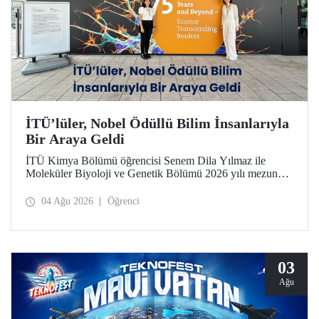
İTÜ’lüler, Nobel Ödüllü Bilim İnsanlarıyla
Bir Araya Geldi
İTÜ Kimya Bölümü öğrencisi Senem Dila Yılmaz ile
Moleküler Biyoloji ve Genetik Bölümü 2026 yılı mezunu
Elif Önel, TÜBİTAK 2224-C Yurt Dışı Bilimsel
Etkinliklere Katılım Desteği kapsamında 75’inci Lindau
04 Ağu 2026
Öğrenci
Nobel Ödüllü Bilim İnsanları Toplantısı’na katıldı.
03
Ağu