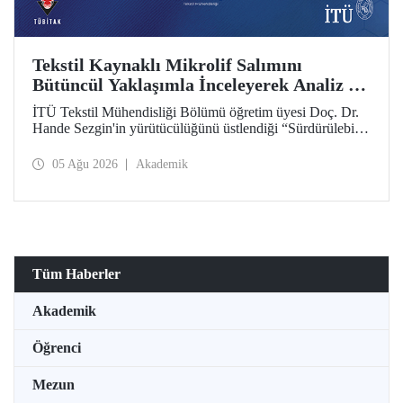
Tekstil Kaynaklı Mikrolif Salımını
Bütüncül Yaklaşımla İnceleyerek Analiz ve
Azaltım Stratejileri Geliştirecek Projeye
İTÜ Tekstil Mühendisliği Bölümü öğretim üyesi Doç. Dr.
TÜBİTAK Desteği
Hande Sezgin'in yürütücülüğünü üstlendiği “Sürdürülebilir
Pamuk ve Polyester Esaslı Tekstil Ürünlerinde Kullanım
Koşullarına Bağlı Mikrolif Salımı: Aşınma, UV Maruziyeti
05 Ağu 2026
Akademik
ve Yıkama Döngülerinin Bütünsel Analizi ve Azaltım
Stratejilerinin Geliştirilmesi” başlıklı proje, TÜBİTAK
2515 – COST Aksiyon Üyeleri Ar-Ge Destek Programı
kapsamında desteklenmeye hak kazandı.
Tüm Haberler
Akademik
Öğrenci
Mezun