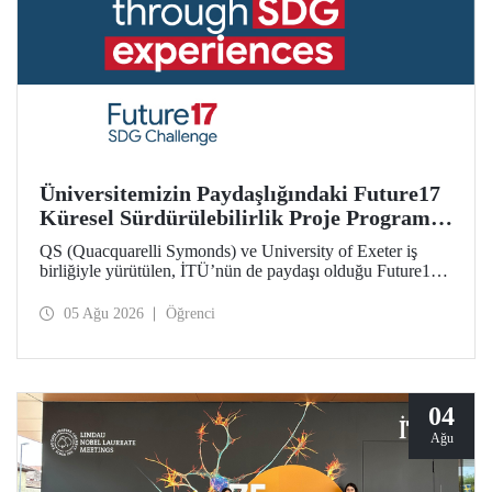
Üniversitemizin Paydaşlığındaki Future17
Küresel Sürdürülebilirlik Proje Programı,
Öğrencilerimizin Başvurularını Bekliyor
QS (Quacquarelli Symonds) ve University of Exeter iş
birliğiyle yürütülen, İTÜ’nün de paydaşı olduğu Future17
Küresel Sürdürülebilirlik Proje Programı için yeni dönem
öğrenci başvuruları açıldı. Başvurular için son gün 31
05 Ağu 2026
Öğrenci
Ağustos!
04
Ağu