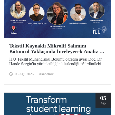
Tekstil Kaynaklı Mikrolif Salımını
Bütüncül Yaklaşımla İnceleyerek Analiz ve
Azaltım Stratejileri Geliştirecek Projeye
İTÜ Tekstil Mühendisliği Bölümü öğretim üyesi Doç. Dr.
TÜBİTAK Desteği
Hande Sezgin'in yürütücülüğünü üstlendiği “Sürdürülebilir
Pamuk ve Polyester Esaslı Tekstil Ürünlerinde Kullanım
Koşullarına Bağlı Mikrolif Salımı: Aşınma, UV Maruziyeti
05 Ağu 2026
Akademik
ve Yıkama Döngülerinin Bütünsel Analizi ve Azaltım
Stratejilerinin Geliştirilmesi” başlıklı proje, TÜBİTAK
2515 – COST Aksiyon Üyeleri Ar-Ge Destek Programı
kapsamında desteklenmeye hak kazandı.
05
Ağu