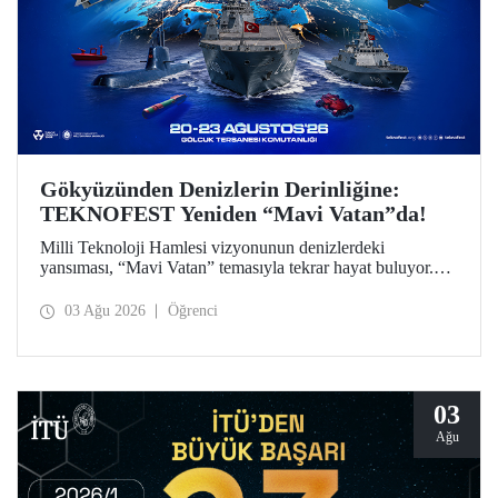
Gökyüzünden Denizlerin Derinliğine:
TEKNOFEST Yeniden “Mavi Vatan”da!
Milli Teknoloji Hamlesi vizyonunun denizlerdeki
yansıması, “Mavi Vatan” temasıyla tekrar hayat buluyor.
TEKNOFEST 2026 kapsamında 20-23 Ağustos
tarihlerinde Gölcük Tersanesi Komutanlığı’nda
03 Ağu 2026
Öğrenci
düzenlenecek TEKNOFEST Mavi Vatan, denizcilik ve su
altı teknolojilerinin ön plana çıkacağı özel bir etkinlik
olarak teknoloji tutkunlarını bir araya getirecek.
03
Ağu