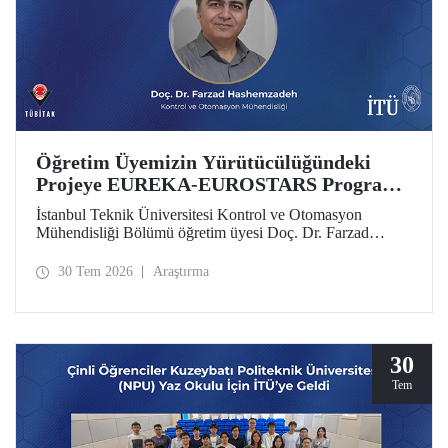
Öğretim Üyemizin Yürütücülüğündeki
Projeye EUREKA-EUROSTARS Programı
Desteği
İstanbul Teknik Üniversitesi Kontrol ve Otomasyon
Mühendisliği Bölümü öğretim üyesi Doç. Dr. Farzad
Hashemzadeh’nin yürütücülüğünü yaptığı “Quantum-
Driven Resilient Power Systems: Revolutionizing Energy
30 Tem 2026
Araştırma
Security for the Future” başlıklı projesi, EUREKA-
EUROSTARS Programı kapsamında desteklenmeye hak
kazandı.
30
Tem