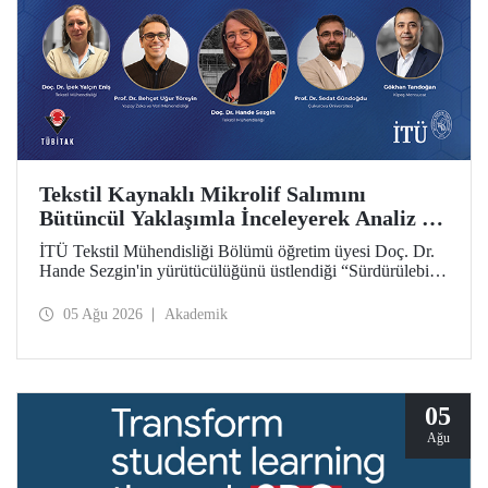
Tekstil Kaynaklı Mikrolif Salımını
Bütüncül Yaklaşımla İnceleyerek Analiz ve
Azaltım Stratejileri Geliştirecek Projeye
İTÜ Tekstil Mühendisliği Bölümü öğretim üyesi Doç. Dr.
TÜBİTAK Desteği
Hande Sezgin'in yürütücülüğünü üstlendiği “Sürdürülebilir
Pamuk ve Polyester Esaslı Tekstil Ürünlerinde Kullanım
Koşullarına Bağlı Mikrolif Salımı: Aşınma, UV Maruziyeti
05 Ağu 2026
Akademik
ve Yıkama Döngülerinin Bütünsel Analizi ve Azaltım
Stratejilerinin Geliştirilmesi” başlıklı proje, TÜBİTAK
2515 – COST Aksiyon Üyeleri Ar-Ge Destek Programı
kapsamında desteklenmeye hak kazandı.
05
Ağu