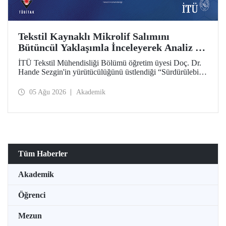
Tekstil Kaynaklı Mikrolif Salımını
Bütüncül Yaklaşımla İnceleyerek Analiz ve
Azaltım Stratejileri Geliştirecek Projeye
İTÜ Tekstil Mühendisliği Bölümü öğretim üyesi Doç. Dr.
TÜBİTAK Desteği
Hande Sezgin'in yürütücülüğünü üstlendiği “Sürdürülebilir
Pamuk ve Polyester Esaslı Tekstil Ürünlerinde Kullanım
Koşullarına Bağlı Mikrolif Salımı: Aşınma, UV Maruziyeti
05 Ağu 2026
Akademik
ve Yıkama Döngülerinin Bütünsel Analizi ve Azaltım
Stratejilerinin Geliştirilmesi” başlıklı proje, TÜBİTAK
2515 – COST Aksiyon Üyeleri Ar-Ge Destek Programı
kapsamında desteklenmeye hak kazandı.
Tüm Haberler
Akademik
Öğrenci
Mezun