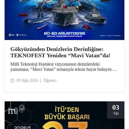
Gökyüzünden Denizlerin Derinliğine:
TEKNOFEST Yeniden “Mavi Vatan”da!
Milli Teknoloji Hamlesi vizyonunun denizlerdeki
yansıması, “Mavi Vatan” temasıyla tekrar hayat buluyor.
TEKNOFEST 2026 kapsamında 20-23 Ağustos
tarihlerinde Gölcük Tersanesi Komutanlığı’nda
03 Ağu 2026
Öğrenci
düzenlenecek TEKNOFEST Mavi Vatan, denizcilik ve su
altı teknolojilerinin ön plana çıkacağı özel bir etkinlik
olarak teknoloji tutkunlarını bir araya getirecek.
03
Ağu