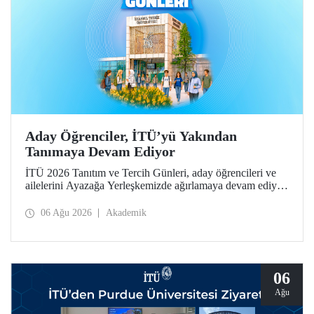
Aday Öğrenciler, İTÜ’yü Yakından
Tanımaya Devam Ediyor
İTÜ 2026 Tanıtım ve Tercih Günleri, aday öğrencileri ve
ailelerini Ayazağa Yerleşkemizde ağırlamaya devam ediyor.
Tanıtım ve Tercih Günleri 7 Ağustos’ta tamamlanacak,
ilgili fakülte ve birimler adaylara bilgi vermeye devam
06 Ağu 2026
Akademik
edecek.
06
Ağu