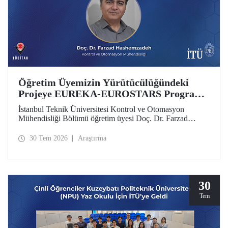
Öğretim Üyemizin Yürütücülüğündeki
Projeye EUREKA-EUROSTARS Programı
Desteği
İstanbul Teknik Üniversitesi Kontrol ve Otomasyon
Mühendisliği Bölümü öğretim üyesi Doç. Dr. Farzad
Hashemzadeh’nin yürütücülüğünü yaptığı “Quantum-
Driven Resilient Power Systems: Revolutionizing Energy
30 Tem 2026
Araştırma
Security for the Future” başlıklı projesi, EUREKA-
EUROSTARS Programı kapsamında desteklenmeye hak
kazandı.
30
Tem