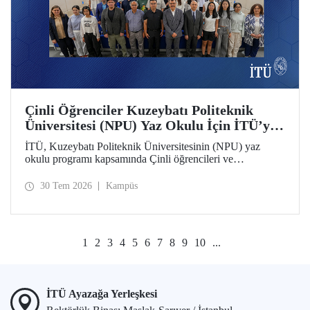
Çinli Öğrenciler Kuzeybatı Politeknik
Üniversitesi (NPU) Yaz Okulu İçin İTÜ’ye
Geldi
İTÜ, Kuzeybatı Politeknik Üniversitesinin (NPU) yaz
okulu programı kapsamında Çinli öğrencileri ve
akademisyenleri ağırlıyor.
30 Tem 2026
Kampüs
1
2
3
4
5
6
7
8
9
10
...
İTÜ Ayazağa Yerleşkesi