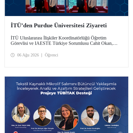
İTÜ’den Purdue Üniversitesi Ziyareti
İTÜ Uluslararası İlişkiler Koordinatörlüğü Öğretim
Görevlisi ve IAESTE Türkiye Sorumlusu Cahit Okan,
akademik ilişkileri ve iş birliğini geliştirmek amacıyla 20-27
Temmuz tarihlerinde ABD’de dünyanın önde gelen
06 Ağu 2026
Öğrenci
araştırma üniversitelerinden Purdue Üniversitesi başta
olmak üzere bir dizi ziyarette bulundu.