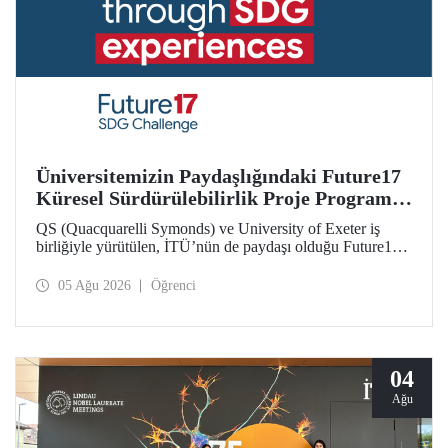
Üniversitemizin Paydaşlığındaki Future17
Küresel Sürdürülebilirlik Proje Programı,
Öğrencilerimizin Başvurularını Bekliyor
QS (Quacquarelli Symonds) ve University of Exeter iş
birliğiyle yürütülen, İTÜ’nün de paydaşı olduğu Future17
Küresel Sürdürülebilirlik Proje Programı için yeni dönem
öğrenci başvuruları açıldı. Başvurular için son gün 31
05 Ağu 2026
Öğrenci
Ağustos!
04
Ağu