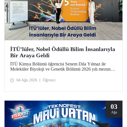
İTÜ’lüler, Nobel Ödüllü Bilim İnsanlarıyla
Bir Araya Geldi
İTÜ Kimya Bölümü öğrencisi Senem Dila Yılmaz ile
Moleküler Biyoloji ve Genetik Bölümü 2026 yılı mezunu
Elif Önel, TÜBİTAK 2224-C Yurt Dışı Bilimsel
Etkinliklere Katılım Desteği kapsamında 75’inci Lindau
04 Ağu 2026
Öğrenci
Nobel Ödüllü Bilim İnsanları Toplantısı’na katıldı.
03
Ağu