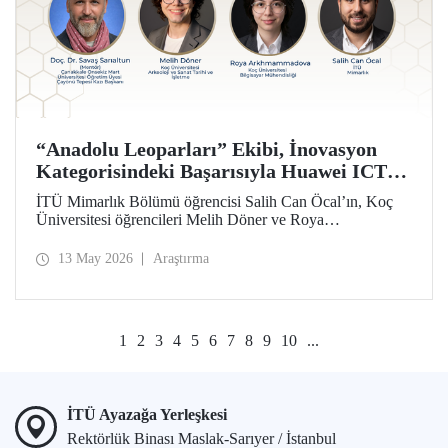
“Anadolu Leoparları” Ekibi, İnovasyon
Kategorisindeki Başarısıyla Huawei ICT
Competition 2026’nın Çin’deki Küresel
İTÜ Mimarlık Bölümü öğrencisi Salih Can Öcal’ın, Koç
Finalinde!
Üniversitesi öğrencileri Melih Döner ve Roya
Arkhmammadova ile oluşturduğu “Anadolu Leoparları”
ekibi, “Çayönü AI-VR Experience” isimli projesiyle
13 May 2026
Araştırma
inovasyon kategorisinde Huawei ICT Competition 2026
Küresel Finalinde yarışmaya hak kazandı.
1
2
3
4
5
6
7
8
9
10
...
İTÜ Ayazağa Yerleşkesi
Rektörlük Binası Maslak-Sarıyer / İstanbul