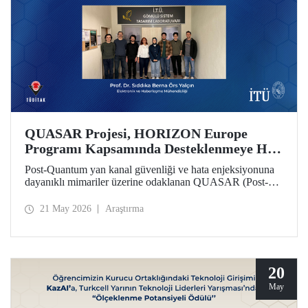
QUASAR Projesi, HORIZON Europe
Programı Kapsamında Desteklenmeye Hak
Kazandı
Post-Quantum yan kanal güvenliği ve hata enjeksiyonuna
dayanıklı mimariler üzerine odaklanan QUASAR (Post-
Quantum Side-Channel Secure and Fault-Resistant
Architectures for RISC V Platforms) projesi, HORIZON
21 May 2026
Araştırma
CL3 2025 02 CS ECCC 05 çağrısı kapsamında
desteklenmeye hak kazandı.
20
May