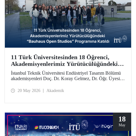
11 Türk Üniversitesinden 18 Öğrenci,
Akademisyenlerimiz Yürütücülüğündeki
“Bauhaus Open Studios” Programına
İstanbul Teknik Üniversitesi Endüstriyel Tasarım Bölümü
Katıldı
akademisyenleri Doç. Dr. Koray Gelmez, Dr. Öğr. Üyesi
Pelin Efilti ve Arş. Gör. Ali Cankat Alan yürütücülüğünde
ve Stiftung Bauhaus Dessau iş birliğiyle geçen Eylül
20 May 2026
Akademik
ayında başlayan Bauhaus Open Studios programı başarıyla
tamamlandı.
18
May