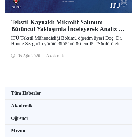
Tekstil Kaynaklı Mikrolif Salımını
Bütüncül Yaklaşımla İnceleyerek Analiz ve
Azaltım Stratejileri Geliştirecek Projeye
İTÜ Tekstil Mühendisliği Bölümü öğretim üyesi Doç. Dr.
TÜBİTAK Desteği
Hande Sezgin'in yürütücülüğünü üstlendiği “Sürdürülebilir
Pamuk ve Polyester Esaslı Tekstil Ürünlerinde Kullanım
Koşullarına Bağlı Mikrolif Salımı: Aşınma, UV Maruziyeti
05 Ağu 2026
Akademik
ve Yıkama Döngülerinin Bütünsel Analizi ve Azaltım
Stratejilerinin Geliştirilmesi” başlıklı proje, TÜBİTAK
2515 – COST Aksiyon Üyeleri Ar-Ge Destek Programı
kapsamında desteklenmeye hak kazandı.
Tüm Haberler
Akademik
Öğrenci
Mezun