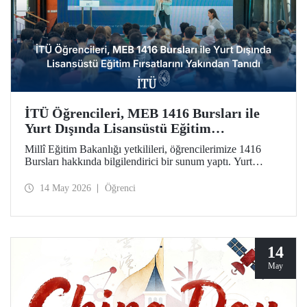
İTÜ Öğrencileri, MEB 1416 Bursları ile
Yurt Dışında Lisansüstü Eğitim
Fırsatlarını Yakından Tanıdı
Millî Eğitim Bakanlığı yetkilileri, öğrencilerimize 1416
Bursları hakkında bilgilendirici bir sunum yaptı. Yurt
dışındaki seçkin üniversitelerde lisansüstü eğitim olanağını
kamuda istihdam garantisiyle taçlandıran burslara ilginin
14 May 2026
Öğrenci
artırılmasını amaçlayan etkinlikte soru-cevap oturumu da
düzenlendi.
14
May