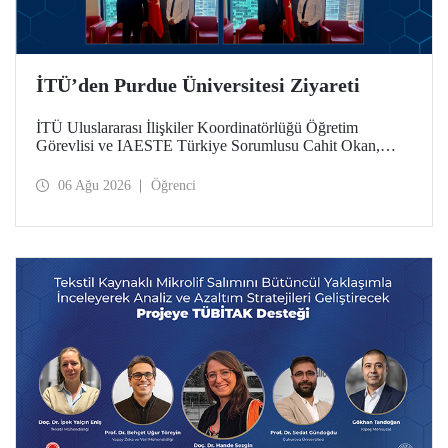
İTÜ’den Purdue Üniversitesi Ziyareti
İTÜ Uluslararası İlişkiler Koordinatörlüğü Öğretim
Görevlisi ve IAESTE Türkiye Sorumlusu Cahit Okan,
akademik ilişkileri ve iş birliğini geliştirmek amacıyla 20-27
Temmuz tarihlerinde ABD’de dünyanın önde gelen
06 Ağu 2026
Öğrenci
araştırma üniversitelerinden Purdue Üniversitesi başta
olmak üzere bir dizi ziyarette bulundu.