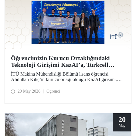
Öğrencimizin Kurucu Ortaklığındaki
Teknoloji Girişimi KazAI’a, Turkcell
Yarının Teknoloji Liderleri Yarışmasında
İTÜ Makina Mühendisliği Bölümü lisans öğrencisi
“Ölçeklenme Potansiyeli Ödülü”
Abdullah Kılıç’ın kurucu ortağı olduğu KazAI girişimi,
Turkcell Yarının Teknoloji Liderleri Yarışması “Ölçeklenme
Potansiyeli Ödülü”nün sahibi oldu. Farklı disiplinlerden
20 May 2026
Öğrenci
öğrenciler, girişimlerinde yapay zekâ, yazılım ve
mühendislik alanlarını bir araya getirdi.
20
May