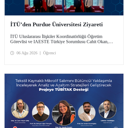
İTÜ’den Purdue Üniversitesi Ziyareti
İTÜ Uluslararası İlişkiler Koordinatörlüğü Öğretim
Görevlisi ve IAESTE Türkiye Sorumlusu Cahit Okan,
akademik ilişkileri ve iş birliğini geliştirmek amacıyla 20-27
Temmuz tarihlerinde ABD’de dünyanın önde gelen
06 Ağu 2026
Öğrenci
araştırma üniversitelerinden Purdue Üniversitesi başta
olmak üzere bir dizi ziyarette bulundu.