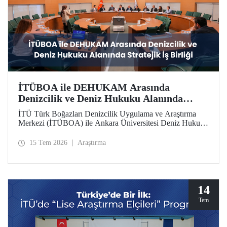
İTÜBOA ile DEHUKAM Arasında
Denizcilik ve Deniz Hukuku Alanında
Stratejik İş Birliği
İTÜ Türk Boğazları Denizcilik Uygulama ve Araştırma
Merkezi (İTÜBOA) ile Ankara Üniversitesi Deniz Hukuku
Ulusal Araştırma Merkezi (DEHUKAM), ülkemizin
denizcilik politikalarını ve Mavi Vatan vizyonunu bilimsel
15 Tem 2026
Araştırma
temellerle güçlendirmek amacıyla stratejik bir iş birliği
protokolüne imza attı.
14
Tem