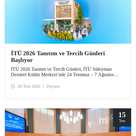
İTÜ 2026 Tanıtım ve Tercih Günleri
Başlıyor
İTÜ 2026 Tanıtım ve Tercih Günleri, İTÜ Süleyman
Demirel Kültür Merkezi’nde 24 Temmuz – 7 Ağustos
tarihlerinde düzenlenecek. Gelen ziyaretçiler; İTÜ tanıtım
sunumlarına katılma, Ayazağa Yerleşkesi’ni otobüsle
20 Tem 2026
Duyuru
gezme, İTÜ’nün sağladığı burs ve barınma gibi olanaklar
ve bölümler hakkında yüz yüze bilgi alma imkânı bulacak.
Aday öğrenciler ve aileleri ayrıca ilgili fakülte ve birimleri,
20 Temmuz – 13 Ağustos tarihleri arasında ziyaret ederek
bilgi alabilecek.
15
Tem