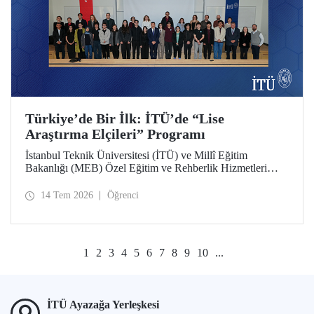
Türkiye’de Bir İlk: İTÜ’de “Lise
Araştırma Elçileri” Programı
İstanbul Teknik Üniversitesi (İTÜ) ve Millî Eğitim
Bakanlığı (MEB) Özel Eğitim ve Rehberlik Hizmetleri
Genel Müdürlüğü arasında hayata geçirilen iş birliği
protokolü, üstün yetenekli lise öğrencilerini “araştırma
14 Tem 2026
Öğrenci
elçilerine” dönüştürüyor.
1
2
3
4
5
6
7
8
9
10
...
İTÜ Ayazağa Yerleşkesi