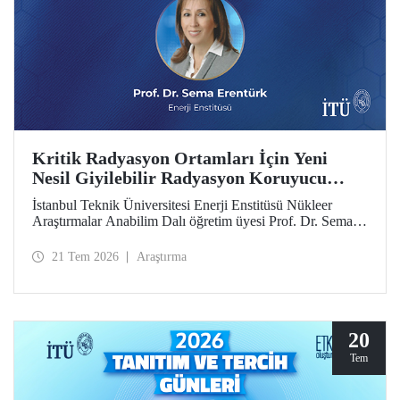
Kritik Radyasyon Ortamları İçin Yeni
Nesil Giyilebilir Radyasyon Koruyucu
Prototipler Geliştirilecek
İstanbul Teknik Üniversitesi Enerji Enstitüsü Nükleer
Araştırmalar Anabilim Dalı öğretim üyesi Prof. Dr. Sema
Erentürk yürütücülüğünde, "Kritik Radyasyon Ortamları
için Katmanlı Metal-Polimer Kompozit Esaslı Ateşe
21 Tem 2026
Araştırma
Dayanıklı Giyilebilir İyonize Radyasyon Koruyucu
Sisteminin Geliştirilmesi" başlıklı proje, Özel Çağrılı Genel
Araştırma Projesi (ÖÇGAP) desteği kazandı. Projeyle
kritik radyasyon ortamlarında kullanılmak üzere hafif,
esnek, ateşe dayanıklı ve yüksek performanslı yeni nesil
20
giyilebilir radyasyon koruyucu sistemlerin geliştirilmesi
Tem
hedefleniyor.