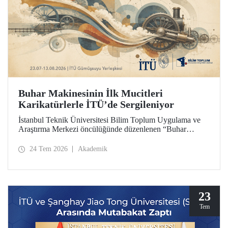
Buhar Makinesinin İlk Mucitleri
Karikatürlerle İTÜ’de Sergileniyor
İstanbul Teknik Üniversitesi Bilim Toplum Uygulama ve
Araştırma Merkezi öncülüğünde düzenlenen “Buhar
Makinesinin İlk Mucitleri” karikatür sergisi, İTÜ Prof. Dr.
Necmettin Erbakan Gümüşsuyu Yerleşkesi’nde
24 Tem 2026
Akademik
ziyaretçileriyle buluşuyor. Sergi, 23 Temmuz–13 Ağustos
2026 tarihleri arasında ziyarete açık olacak.
23
Tem