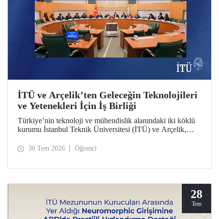
İTÜ ve Arçelik’ten Geleceğin Teknolojileri
ve Yetenekleri İçin İş Birliği
Türkiye’nin teknoloji ve mühendislik alanındaki iki köklü
kurumu İstanbul Teknik Üniversitesi (İTÜ) ve Arçelik,
üniversite-sanayi iş birliğini güçlendirecek bir protokole
imza attı. Protokol, ortak bilimsel araştırmalar ve yenilikçi
30 Tem 2026
Öğrenci
teknolojilerin transferinin yanı sıra öğrencilere staj, gelişim
programları, bitirme projeleri ve mentörlük olanakları
sunulmasını kapsıyor.
28
Tem