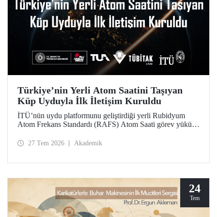
Türkiye’nin Yerli Atom Saatini Taşıyan
Küp Uyduyla İlk İletişim Kuruldu
İTÜ’nün uydu platformunu geliştirdiği yerli Rubidyum
Atom Frekans Standardı (RAFS) Atom Saati görev yükünü
taşıyan RAFS Küp Uydusu uzaya fırlatıldı. Uyduyla
başarılı şekilde iletişim kuruldu ve birçok telemetri alındı.
27 Tem 2026
Akademik
RAFS, Türkiye’nin uzay tabanlı zamanlama ve konumlama
teknolojileri açısından büyük önem taşıyor.
24
Tem