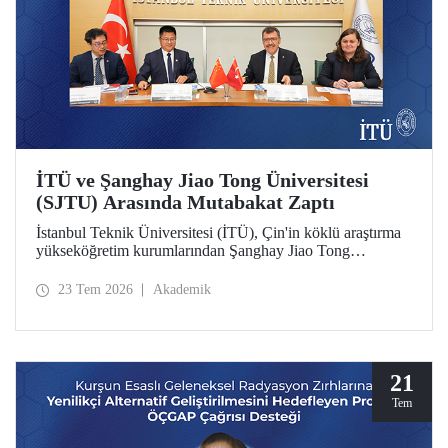
İTÜ ve Şanghay Jiao Tong Üniversitesi
(SJTU) Arasında Mutabakat Zaptı
İstanbul Teknik Üniversitesi (İTÜ), Çin'in köklü araştırma
yükseköğretim kurumlarından Şanghay Jiao Tong
Üniversitesi (SJTU) ile akademik ve bilimsel iş birliğini
geliştirmek için bir mutabakat zaptı (MoU) imzalandı.
23 Tem 2026
Akademik
21
Tem