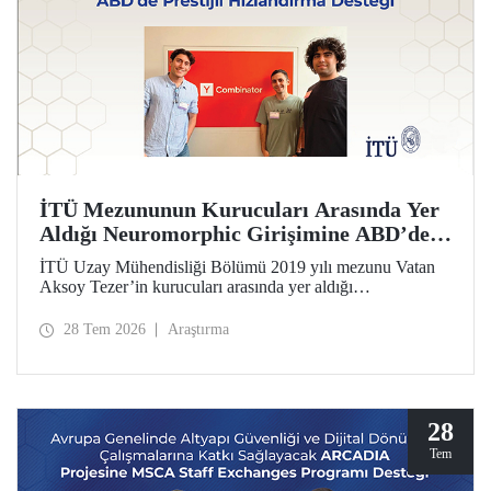
İTÜ Mezununun Kurucuları Arasında Yer
Aldığı Neuromorphic Girişimine ABD’de
Prestijli Hızlandırma Desteği
İTÜ Uzay Mühendisliği Bölümü 2019 yılı mezunu Vatan
Aksoy Tezer’in kurucuları arasında yer aldığı
Neuromorphic girişimi, ABD’nin en prestijli hızlandırma
programı Y Combinator’ın (YC) 2026 yaz dönemine kabul
28 Tem 2026
Araştırma
edildi. Girişim, 500 bin dolar yatırım aldı.
28
Tem