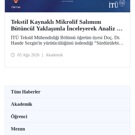
Tekstil Kaynaklı Mikrolif Salımını
Bütüncül Yaklaşımla İnceleyerek Analiz ve
Azaltım Stratejileri Geliştirecek Projeye
İTÜ Tekstil Mühendisliği Bölümü öğretim üyesi Doç. Dr.
TÜBİTAK Desteği
Hande Sezgin'in yürütücülüğünü üstlendiği “Sürdürülebilir
Pamuk ve Polyester Esaslı Tekstil Ürünlerinde Kullanım
Koşullarına Bağlı Mikrolif Salımı: Aşınma, UV Maruziyeti
05 Ağu 2026
Akademik
ve Yıkama Döngülerinin Bütünsel Analizi ve Azaltım
Stratejilerinin Geliştirilmesi” başlıklı proje, TÜBİTAK
2515 – COST Aksiyon Üyeleri Ar-Ge Destek Programı
kapsamında desteklenmeye hak kazandı.
Tüm Haberler
Akademik
Öğrenci
Mezun