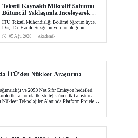
Tekstil Kaynaklı Mikrolif Salımını
Bütüncül Yaklaşımla İnceleyerek
Analiz ve Azaltım Stratejileri
İTÜ Tekstil Mühendisliği Bölümü öğretim üyesi
Geliştirecek Projeye TÜBİTAK
Doç. Dr. Hande Sezgin'in yürütücülüğünü
Desteği
üstlendiği “Sürdürülebilir Pamuk ve Polyester
05 Ağu 2026
Akademik
Esaslı Tekstil Ürünlerinde Kullanım Koşullarına
Bağlı Mikrolif Salımı: Aşınma, UV Maruziyeti ve
Yıkama Döngülerinin Bütünsel Analizi ve
Azaltım Stratejilerinin Geliştirilmesi” başlıklı
proje, TÜBİTAK 2515 – COST Aksiyon Üyeleri
Ar-Ge Destek Programı kapsamında
desteklenmeye hak kazandı.
nda İTÜ’den Nükleer Araştırma
ağımsızlığı ve 2053 Net Sıfır Emisyon hedefleri
olojiler alanında iki stratejik öncelikli araştırma
lı Nükleer Teknolojiler Alanında Platform Projeleri
lı Genel Araştırma Projeleri (ÖÇGAP) Çağrısı”,
netim Kurulu Başkanı Selçuk Bayraktar’ın bağış