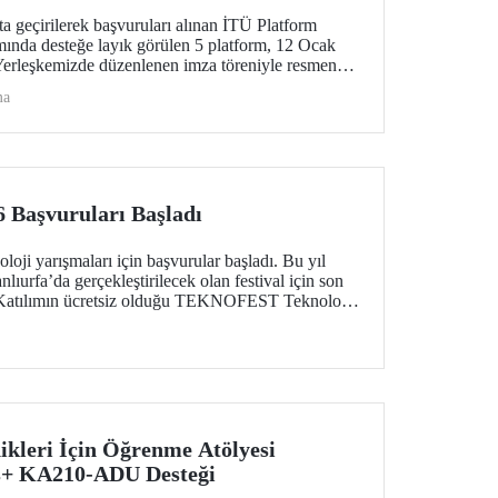
ta geçirilerek başvuruları alınan İTÜ Platform
mında desteğe layık görülen 5 platform, 12 Ocak
Yerleşkemizde düzenlenen imza töreniyle resmen
raştırma ekosisteminde disiplinler arası iş birliğini
ma
lanlarda ortak üretimi destekleyen nitelikleriyle
Başvuruları Başladı
 yarışmaları için başvurular başladı. Bu yıl
nlıurfa’da gerçekleştirilecek olan festival için son
! Katılımın ücretsiz olduğu TEKNOFEST Teknoloji
erkese açık.
ikleri İçin Öğrenme Atölyesi
s+ KA210-ADU Desteği