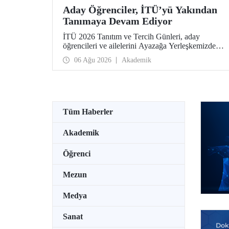
Aday Öğrenciler, İTÜ’yü Yakından
Tanımaya Devam Ediyor
İTÜ 2026 Tanıtım ve Tercih Günleri, aday
öğrencileri ve ailelerini Ayazağa Yerleşkemizde
ağırlamaya devam ediyor. Tanıtım ve Tercih
06 Ağu 2026
Akademik
Günleri 7 Ağustos’ta tamamlanacak, ilgili fakülte
ve birimler adaylara bilgi vermeye devam edecek.
Tüm Haberler
Akademik
Öğrenci
Mezun
Medya
Sanat