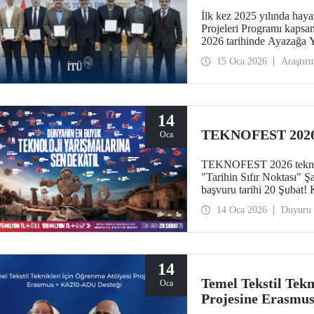
İlk kez 2025 yılında haya
Projeleri Programı kapsa
2026 tarihinde Ayazağa 
başladı. Platformlar, İTÜ a
15 Oca 2026
Araştır
güçlendiren ve stratejik a
dikkat çekiyor.
14
TEKNOFEST 2026 
Oca
TEKNOFEST 2026 teknoloji
"Tarihin Sıfır Noktası" Şa
başvuru tarihi 20 Şubat
Yarışmaları başvuruları h
14 Oca 2026
Duyuru
14
Temel Tekstil Tekn
Oca
Projesine Erasmu