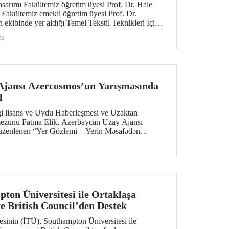
Tasarımı Fakültemiz öğretim üyesi Prof. Dr. Hale
Fakültemiz emekli öğretim üyesi Prof. Dr.
 ekibinde yer aldığı Temel Tekstil Teknikleri İçin
i, Erasmus+ KA210-ADU desteği elde etti.
ma
Ajansı Azercosmos’un Yarışmasında
l
ği lisans ve Uydu Haberleşmesi ve Uzaktan
mezunu Fatma Elik, Azerbaycan Uzay Ajansı
üzenlenen “Yer Gözlemi – Yerin Məsafədən
 ödüle layık görüldü. Elik, yarışmaya Türkiye’den
kat çekti.
ton Üniversitesi ile Ortaklaşa
ye British Council’den Destek
esinin (İTÜ), Southampton Üniversitesi ile