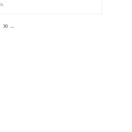
ik
30
...