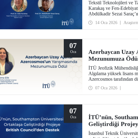
Tekstil Teknolojileri ve 
Karakaş ve Fen-Edebiyat 
Abdülkadir Sezai Saraç’ın
Öğrenme Atölyesi Projes
14 Oca 2026
Araştır
07
Azerbaycan Uzay 
Oca
Mezunumuza Ödü
İTÜ Jeofizik Mühendisli
Algılama yüksek lisans 
Azercosmos tarafından d
Müşahidəsi” yarışmasında
07 Oca 2026
katılan ilk isim olarak dik
07
İTÜ’nün, Southamp
Oca
Geliştirdiği Proje
İstanbul Teknik Üniversit