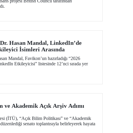
lisans projesi British Council tarafından
dı.
 Dr. Hasan Mandal, LinkedIn’de
ileyici İsimleri Arasında
asan Mandal, Favikon’un hazırladığı “2026
kedIn Etkileyicisi” listesinde 12’nci sırada yer
m ve Akademik Açık Arşiv Adımı
tesi (İTÜ), “Açık Bilim Politikası” ve “Akademik
üzenlediği senato toplantısıyla belirleyerek hayata