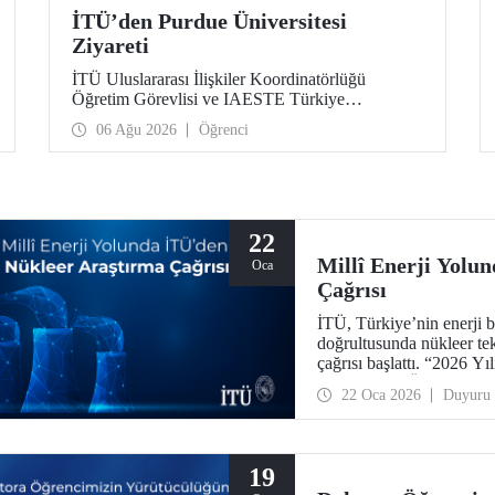
İTÜ’den Purdue Üniversitesi
Ziyareti
İTÜ Uluslararası İlişkiler Koordinatörlüğü
Öğretim Görevlisi ve IAESTE Türkiye
Sorumlusu Cahit Okan, akademik ilişkileri ve iş
06 Ağu 2026
Öğrenci
birliğini geliştirmek amacıyla 20-27 Temmuz
tarihlerinde ABD’de dünyanın önde gelen
araştırma üniversitelerinden Purdue Üniversitesi
başta olmak üzere bir dizi ziyarette bulundu.
22
Millî Enerji Yolu
Oca
Çağrısı
İTÜ, Türkiye’nin enerji b
doğrultusunda nükleer tekn
çağrısı başlattı. “2026 Yı
Çağrısı” ile “Özel Çağrı
22 Oca 2026
Duyuru
mezunumuz ve Baykar Yö
desteğiyle güçlendi.
19