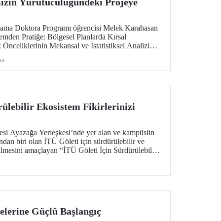
izin Yürütücülüğündeki Projeye
lama Doktora Programı öğrencisi Melek Karahasan
mden Pratiğe: Bölgesel Planlarda Kırsal
 Önceliklerinin Mekansal ve İstatistiksel Analizi"
K-ARDEB 1002 - A Hızlı Destek Modülü desteği
ma
ülebilir Ekosistem Fikirlerinizi
tesi Ayazağa Yerleşkesi’nde yer alan ve kampüsün
ndan biri olan İTÜ Göleti için sürdürülebilir ve
tirilmesini amaçlayan “İTÜ Göleti İçin Sürdürülebilir
 başladı.
elerine Güçlü Başlangıç