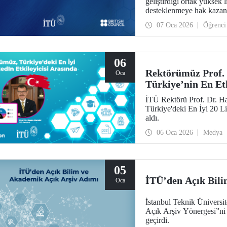
geliştirdiği ortak yüksek 
desteklenmeye hak kazan
07 Oca 2026
Öğrenci
06
Rektörümüz Prof.
Oca
Türkiye’nin En Etk
İTÜ Rektörü Prof. Dr. H
Türkiye'deki En İyi 20 Lin
aldı.
06 Oca 2026
Medya
05
İTÜ’den Açık Bili
Oca
İstanbul Teknik Üniversi
Açık Arşiv Yönergesi”ni d
geçirdi.