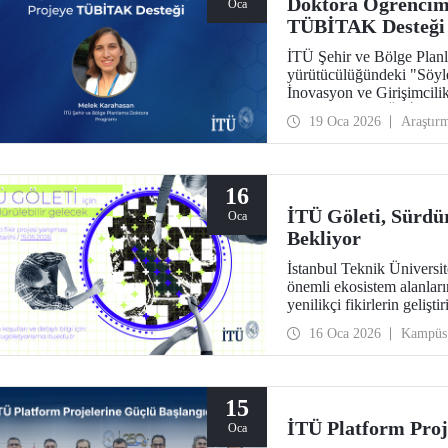
Doktora Öğrencim
Oca
TÜBİTAK Desteği
İTÜ Şehir ve Bölge Plan
yürütücülüğündeki "Söyle
İnovasyon ve Girişimcilik
başlıklı proje, TÜBİTA
19 Oca 2026
Araştır
kazandı.
16
İTÜ Göleti, Sürdür
Oca
Bekliyor
İstanbul Teknik Üniversi
önemli ekosistem alanları
yenilikçi fikirlerin geliş
Gelecek” Proje Yarışması
16 Oca 2026
Kampüs
15
İTÜ Platform Proj
Oca