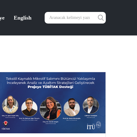
ye
English