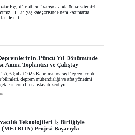
nstar Egypt Triathlon” yarışmasında üniversitemizi
ımımız, 18–24 yaş kategorisinde hem kadınlarda
k elde etti.
epremlerinin 3’üncü Yıl Dönümünde
sı Anma Toplantısı ve Çalıştay
tüsü, 6 Şubat 2023 Kahramanmaraş Depremlerinin
 bilimleri, deprem mühendisliği ve afet yönetimi
lçekte önemli bir çalıştay düzenliyor.
ma
ılık Teknolojileri İş Birliğiyle
n (METRON) Projesi Başarıyla