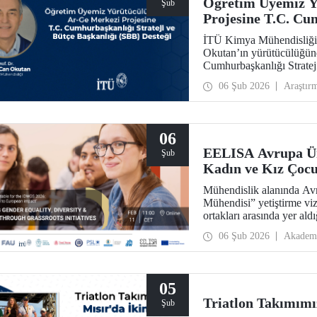
Öğretim Üyemiz Y
Şub
Projesine T.C. Cum
Başkanlığı (SBB) 
İTÜ Kimya Mühendisliği 
Okutan’ın yürütücülüğünd
Cumhurbaşkanlığı Stratej
31.931.000 TL’lik ek bütç
06 Şub 2026
Araştır
sahip olacak Teknolojik 
06
EELISA Avrupa Üni
Şub
Kadın ve Kız Çocu
Mühendislik alanında Avr
Mühendisi” yetiştirme vi
ortakları arasında yer a
ve Kız Çocukları Günü”nü
06 Şub 2026
Akadem
05
Triatlon Takımımız
Şub