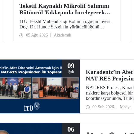
Tekstil Kaynaklı Mikrolif Salımını
Bütüncül Yaklaşımla İnceleyerek
Analiz ve Azaltım Stratejileri
İTÜ Tekstil Mühendisliği Bölümü öğretim üyesi
Geliştirecek Projeye TÜBİTAK
Doç. Dr. Hande Sezgin'in yürütücülüğünü
Desteği
üstlendiği “Sürdürülebilir Pamuk ve Polyester
05 Ağu 2026
Akademik
Esaslı Tekstil Ürünlerinde Kullanım Koşullarına
Bağlı Mikrolif Salımı: Aşınma, UV Maruziyeti ve
Yıkama Döngülerinin Bütünsel Analizi ve
Azaltım Stratejilerinin Geliştirilmesi” başlıklı
proje, TÜBİTAK 2515 – COST Aksiyon Üyeleri
Ar-Ge Destek Programı kapsamında
09
desteklenmeye hak kazandı.
Karadeniz’in Afet 
Şub
NAT-RES Projesind
NAT-RES Projesi, Karaden
risklere karşı bölgesel bi
koordinasyonunda, Türki
iş birliğiyle hayata geçiri
09 Şub 2026
Medya
Ayazağa Yerleşkemizde y
06