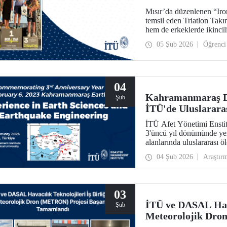
Mısır’da düzenlenen “Iro
temsil eden Triatlon Tak
hem de erkeklerde ikincili
05 Şub 2026
Öğrenci
04
Kahramanmaraş D
Şub
İTÜ'de Uluslarara
İTÜ Afet Yönetimi Ensti
3'üncü yıl dönümünde yer
alanlarında uluslararası ö
04 Şub 2026
Araştır
03
İTÜ ve DASAL Havac
Şub
Meteorolojik Dro
Tamamlandı