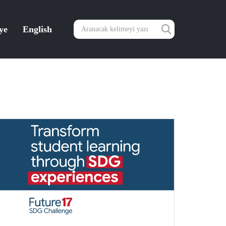
ye
English