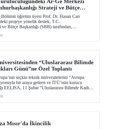
ürütücülüğündeki Ar-Ge Merkezi
hurbaşkanlığı Strateji ve Bütçe
Desteği
Bölümü öğretim üyesi Prof. Dr. Hasan Can
eki projeye yönelik destek, T.C.
i ve Bütçe Başkanlığı (SBB) tarafından,
eyle bir yıl daha uzatıldı ve 700 metrekare alana
ma
Araştırma Laboratuvar Binası’nın yapımı onaylandı.
versitesinden “Uluslararası Bilimde
kları Günü”ne Özel Toplantı
upa’nın seçkin teknik üniversitelerini “Avrupa
zyonuyla bir araya getiren ve İTÜ’nün kurucu
ldığı EELISA, 11 Şubat “Uluslararası Bilimde Kadın
 bir yuvarlak masa toplantısıyla kutluyor.
ik
a Mısır'da İkincilik