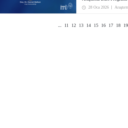
desteklenmeye hak kazan
28 Oca 2026
Araştır
...
11
12
13
14
15
16
17
18
19