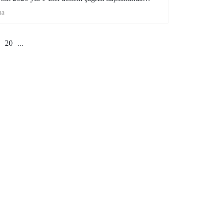
dı.
ma
20
...