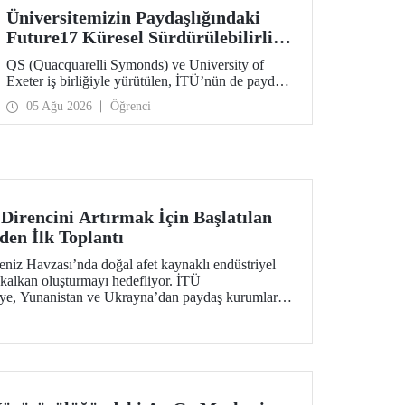
Üniversitemizin Paydaşlığındaki
Future17 Küresel Sürdürülebilirlik
Proje Programı, Öğrencilerimizin
QS (Quacquarelli Symonds) ve University of
Başvurularını Bekliyor
Exeter iş birliğiyle yürütülen, İTÜ’nün de paydaşı
olduğu Future17 Küresel Sürdürülebilirlik Proje
05 Ağu 2026
Öğrenci
Programı için yeni dönem öğrenci başvuruları
açıldı. Başvurular için son gün 31 Ağustos!
Direncini Artırmak İçin Başlatılan
en İlk Toplantı
iz Havzası’nda doğal afet kaynaklı endüstriyel
r kalkan oluşturmayı hedefliyor. İTÜ
ye, Yunanistan ve Ukrayna’dan paydaş kurumların
len projenin ilk toplantısı 2-4 Şubat 2026 tarihlerinde
apıldı.