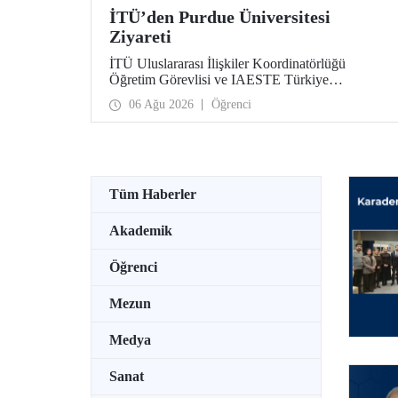
İTÜ’den Purdue Üniversitesi
Ziyareti
İTÜ Uluslararası İlişkiler Koordinatörlüğü
Öğretim Görevlisi ve IAESTE Türkiye
Sorumlusu Cahit Okan, akademik ilişkileri ve iş
06 Ağu 2026
Öğrenci
birliğini geliştirmek amacıyla 20-27 Temmuz
tarihlerinde ABD’de dünyanın önde gelen
araştırma üniversitelerinden Purdue Üniversitesi
başta olmak üzere bir dizi ziyarette bulundu.
Tüm Haberler
Akademik
Öğrenci
Mezun
Medya
Sanat