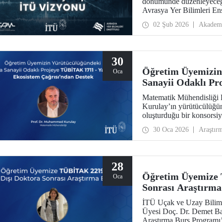
dönümünde düzenleyeceği 
Avrasya Yer Bilimleri En
Toplantıda, bir araştırma 
02 Şub 2026
Akadem
yaklaşımı ve yenilikçi yön
araştırmalarından ardışık 
alınacak.
30
Öğretim Üyemizin
Oca
Sanayii Odaklı P
Ekosistem Çağrısı
Matematik Mühendisliği
Kurulay’ın yürütücülüğ
oluşturduğu bir konsors
Yapay Zekâ Ekosistem Ça
30 Oca 2026
Araştır
28
Öğretim Üyemize 
Oca
Sonrası Araştırma
İTÜ Uçak ve Uzay Biliml
Üyesi Doç. Dr. Demet B
Araştırma Burs Programı’