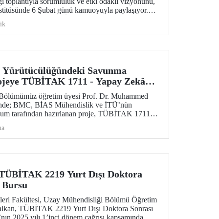
toplantıyla sorumluluk ve etki odaklı vizyonunu,
stitüsünde 6 Şubat günü kamuoyuyla paylaşıyor.
üniversitesi olarak İTÜ’nün disiplinler arası
ik
temleri kullanan bilimsel bakış açısı, fay
afet tehlikelerine uzanan geniş bir yelpazede ele
 Yürütücülüğündeki Savunma
rojeye TÜBİTAK 1711 - Yapay Zekâ
’ndan Destek
 Bölümümüz öğretim üyesi Prof. Dr. Muhammed
ünde; BMC, BİAS Mühendislik ve İTÜ’nün
iyum tarafından hazırlanan proje, TÜBİTAK 1711 -
ğrısı kapsamında desteklenmeye hak kazandı.
ma
TÜBİTAK 2219 Yurt Dışı Doktora
 Bursu
eri Fakültesi, Uzay Mühendisliği Bölümü Öğretim
alkan, TÜBİTAK 2219 Yurt Dışı Doktora Sonrası
nın 2025 yılı 1’inci dönem çağrısı kapsamında