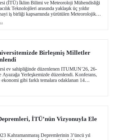
esi (İTÜ) İklim Bilimi ve Meteoroloji Mühendisliği
ık Teknolojileri arasında yaklaşık üç yıldır
anayi iş birliği kapsamında yürütülen Meteorolojik
başarıyla tamamlandı. METRON sistemine
ma
alı eğitimler 26-30 Ocak arasında gerçekleştirildi.
versitemizde Birleşmiş Milletler
nlendi
itesi ev sahipliğinde düzenlenen ITUMUN’26, 26-
de Ayazağa Yerleşkemizde düzenlendi. Konferans,
e ekonomi gibi farklı temalara odaklanan 14
ak 1 Fransızca komite ile, çok dilli ve uluslararası
imülasyonu deneyimi sundu.
premleri, İTÜ’nün Vizyonuyla Ele
2023 Kahramanmaraş Depremlerinin 3’üncü yıl