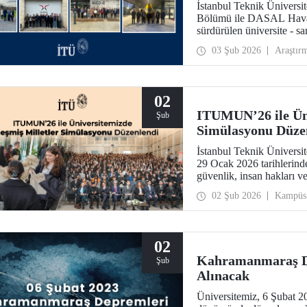
İstanbul Teknik Üniversit
Bölümü ile DASAL Havacıl
sürdürülen üniversite - s
Dron (METRON) Projesi 
03 Şub 2026
Araştır
yönelik teorik ve uygulam
02
ITUMUN’26 ile Üni
Şub
Simülasyonu Düze
İstanbul Teknik Ünivers
29 Ocak 2026 tarihlerin
güvenlik, insan hakları v
İngilizce komiteye ek olar
02 Şub 2026
Kampüs
bir Birleşmiş Milletler s
02
Kahramanmaraş De
Şub
Alınacak
Üniversitemiz, 6 Şubat 