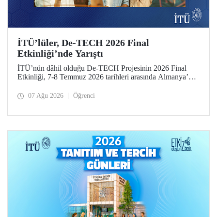
İTÜ’lüler, De-TECH 2026 Final
Etkinliği’nde Yarıştı
İTÜ’nün dâhil olduğu De-TECH Projesinin 2026 Final
Etkinliği, 7-8 Temmuz 2026 tarihleri arasında Almanya’da
Leibniz Üniversitesi Hannover ev sahipliğinde düzenlendi.
İTÜ’lü girişimciler, etkinlikte girişimlerini ve projelerini
07 Ağu 2026
Öğrenci
tanıttılar. İTÜ Gıda Mühendisliği Bölümü öğrencisi Elmas
Elif Altuntaş ve Arş. Gör. İlayda Şanlı tarafından
geliştirilen “PressPot” Projesi, De-TECH İnovasyon
Teknoloji Müsabakası – Gıda ve Tarım Edisyonu’nda “En
Yaratıcı Fikir” kategorisinde birincilik ödülünün sahibi
oldu.