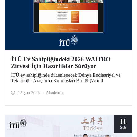
İTÜ Ev Sahipliğindeki 2026 WAITRO
Zirvesi İçin Hazırlıklar Sürüyor
İTÜ ev sahipliğinde düzenlenecek Dünya Endüstriyel ve
Teknolojik Araştırma Kuruluşları Birliği (World
Association of Industrial and Technological Research
Organizations) 2026 Zirvesi bağlamında 11 Şubat günü
12 Şub 2026
Akademik
yapılan çevrim içi toplantıda hazırlık ve iş birliği alanları
değerlendirildi.
11
Şub