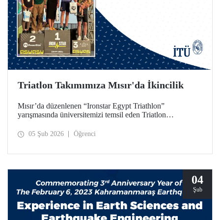
Triatlon Takımımıza Mısır'da İkincilik
Mısır’da düzenlenen “Ironstar Egypt Triathlon”
yarışmasında üniversitemizi temsil eden Triatlon
Takımımız, 18–24 yaş kategorisinde hem kadınlarda hem
de erkeklerde ikincilik elde etti.
05 Şub 2026
Öğrenci
04
Şub