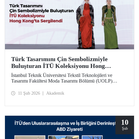
Türk Tasarımını Çin Sembolizmiyle
Buluşturan İTÜ Koleksiyonu Hong
Kong’ta Sergilendi
İstanbul Teknik Üniversitesi Tekstil Teknolojileri ve
Tasarımı Fakültesi Moda Tasarımı Bölümü (UOLP)
dördüncü sınıf öğrencisi Beyza Nur Yılmaz tarafından
tasarlanan ve Öğr. Gör. Dr. Belgin Görgün’ün
11 Şub 2026
Akademik
uygulamasını gerçekleştirdiği iki giysi, uluslararası
“Threads of Unity: Belt & Road Fashion Gala 2025”
kapsamında sergilenmeye hak kazandı. Koleksiyon, The
Hong Kong Polytechnic University (PolyU) ev
sahipliğinde düzenlenen defilede tanıtıldı.
10
Şub