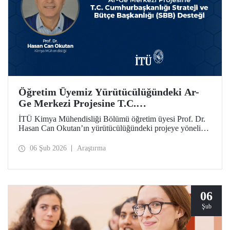
Öğretim Üyemiz Yürütücülüğündeki Ar-
Ge Merkezi Projesine T.C.
Cumhurbaşkanlığı Strateji ve Bütçe
İTÜ Kimya Mühendisliği Bölümü öğretim üyesi Prof. Dr.
Başkanlığı (SBB) Desteği
Hasan Can Okutan’ın yürütücülüğündeki projeye yönelik
destek, T.C. Cumhurbaşkanlığı Strateji ve Bütçe Başkanlığı
(SBB) tarafından, 31.931.000 TL’lik ek bütçeyle bir yıl
06 Şub 2026
Araştırma
daha uzatıldı ve 700 metrekare alana sahip olacak
Teknolojik Araştırma Laboratuvar Binası’nın yapımı
onaylandı.
06
Şub