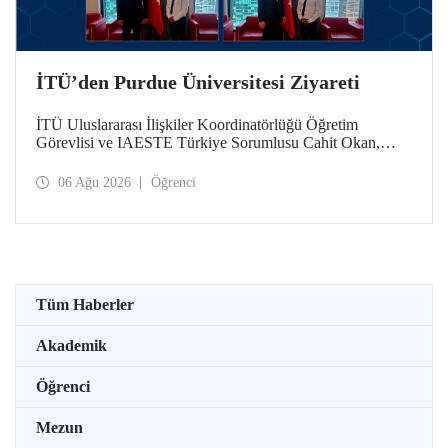
İTÜ’den Purdue Üniversitesi Ziyareti
İTÜ Uluslararası İlişkiler Koordinatörlüğü Öğretim
Görevlisi ve IAESTE Türkiye Sorumlusu Cahit Okan,
akademik ilişkileri ve iş birliğini geliştirmek amacıyla 20-27
Temmuz tarihlerinde ABD’de dünyanın önde gelen
06 Ağu 2026
Öğrenci
araştırma üniversitelerinden Purdue Üniversitesi başta
olmak üzere bir dizi ziyarette bulundu.
Tüm Haberler
Akademik
Öğrenci
Mezun