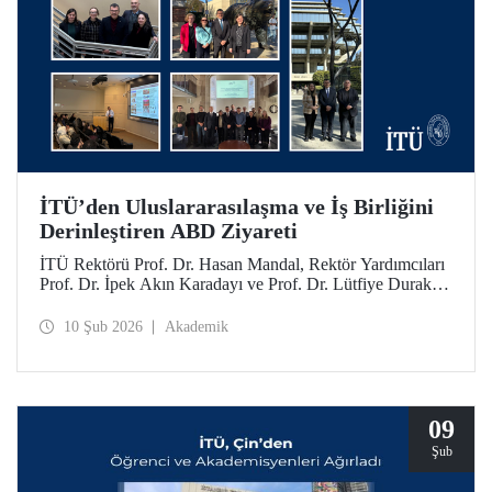
İTÜ’den Uluslararasılaşma ve İş Birliğini
Derinleştiren ABD Ziyareti
İTÜ Rektörü Prof. Dr. Hasan Mandal, Rektör Yardımcıları
Prof. Dr. İpek Akın Karadayı ve Prof. Dr. Lütfiye Durak
Ata ile birlikte İTÜ’nün küresel iş birliklerini güçlendirmek
ve mezunlarıyla bir araya gelmek için 24-30 Ocak 2026
10 Şub 2026
Akademik
tarihlerinde ABD’ye bir ziyarette bulundu.
09
Şub