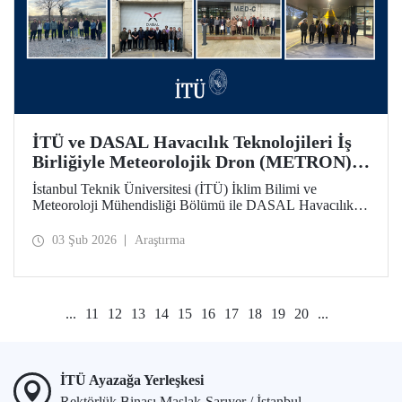
İTÜ ve DASAL Havacılık Teknolojileri İş
Birliğiyle Meteorolojik Dron (METRON)
Projesi Başarıyla Tamamlandı
İstanbul Teknik Üniversitesi (İTÜ) İklim Bilimi ve
Meteoroloji Mühendisliği Bölümü ile DASAL Havacılık
Teknolojileri arasında yaklaşık üç yıldır sürdürülen
üniversite - sanayi iş birliği kapsamında yürütülen
03 Şub 2026
Araştırma
Meteorolojik Dron (METRON) Projesi başarıyla
tamamlandı. METRON sistemine yönelik teorik ve
uygulamalı eğitimler 26-30 Ocak arasında gerçekleştirildi.
...
11
12
13
14
15
16
17
18
19
20
...
İTÜ Ayazağa Yerleşkesi
Rektörlük Binası Maslak-Sarıyer / İstanbul