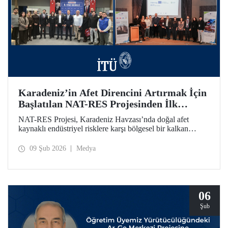
Karadeniz’in Afet Direncini Artırmak İçin
Başlatılan NAT-RES Projesinden İlk
Toplantı
NAT-RES Projesi, Karadeniz Havzası’nda doğal afet
kaynaklı endüstriyel risklere karşı bölgesel bir kalkan
oluşturmayı hedefliyor. İTÜ koordinasyonunda, Türkiye,
Yunanistan ve Ukrayna’dan paydaş kurumların iş birliğiyle
09 Şub 2026
Medya
hayata geçirilen projenin ilk toplantısı 2-4 Şubat 2026
tarihlerinde Ayazağa Yerleşkemizde yapıldı.
06
Şub