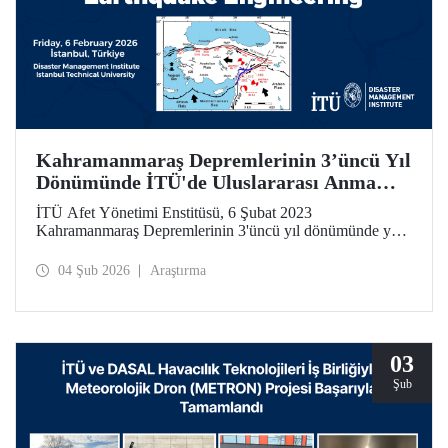
Kahramanmaraş Depremlerinin 3’üncü Yıl
Dönümünde İTÜ'de Uluslararası Anma
Toplantısı ve Çalıştay
İTÜ Afet Yönetimi Enstitüsü, 6 Şubat 2023
Kahramanmaraş Depremlerinin 3'üncü yıl dönümünde yer
bilimleri, deprem mühendisliği ve afet yönetimi alanlarında
uluslararası ölçekte önemli bir çalıştay düzenliyor.
04 Şub 2026
Araştırma
03
Şub