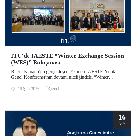
İTÜ’de IAESTE “Winter Exchange Session
(WES)” Buluşması
Bu yıl Kanada’da gerçekleşen 79'uncu IAESTE Yıllık
Genel Konferansı’nın devamı niteliğindeki “Winter
Exchange Session (WES)” etkinliği, İstanbul Teknik
Üniversitesi ev sahipliğinde, Süleyman Demirel Kültür
16 Şub 2026
Öğrenci
Merkezimizde 5-7 Şubat 2026 tarihleri arasında düzenlendi.
16
Şub