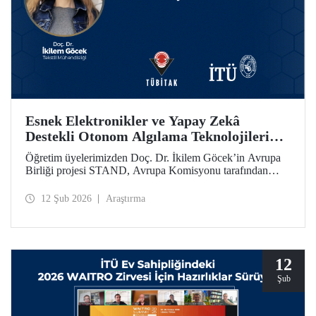
Esnek Elektronikler ve Yapay Zekâ
Destekli Otonom Algılama Teknolojilerini
Bir Araya Getiren STAND Projesine
Öğretim üyelerimizden Doç. Dr. İkilem Göcek’in Avrupa
AB’den Destek
Birliği projesi STAND, Avrupa Komisyonu tarafından
Ufuk Avrupa Programı kapsamında desteklenmeye hak
kazandı.
12 Şub 2026
Araştırma
12
Şub