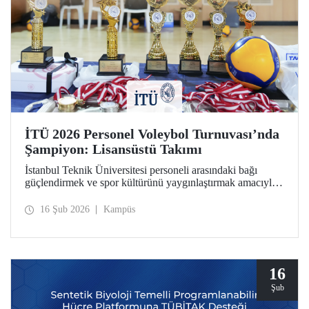
İTÜ 2026 Personel Voleybol Turnuvası’nda
Şampiyon: Lisansüstü Takımı
İstanbul Teknik Üniversitesi personeli arasındaki bağı
güçlendirmek ve spor kültürünü yaygınlaştırmak amacıyla
düzenlenen "İTÜ 2026 Personel Voleybol Turnuvası"
heyecan dolu bir finalle sona erdi.
16 Şub 2026
Kampüs
16
Şub