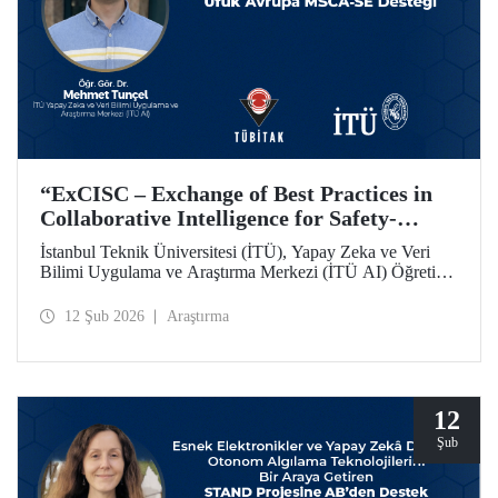
“ExCISC – Exchange of Best Practices in
Collaborative Intelligence for Safety-
Critical Applications” Projesine, Ufuk
İstanbul Teknik Üniversitesi (İTÜ), Yapay Zeka ve Veri
Avrupa MSCA-SE Fon Desteği
Bilimi Uygulama ve Araştırma Merkezi (İTÜ AI) Öğretim
Görevlisi Dr. Mehmet Tunçel’in proje ortakları arasında yer
aldığı “ExCISC – Exchange of Best Practices in
12 Şub 2026
Araştırma
Collaborative Intelligence for Safety-Critical Applications”
başlıklı proje, Avrupa Komisyonu tarafından Horizon
Europe Marie Skłodowska-Curie Actions Staff Exchanges
(MSCA-SE) programı kapsamında desteklenmeye hak
kazandı.
12
Şub