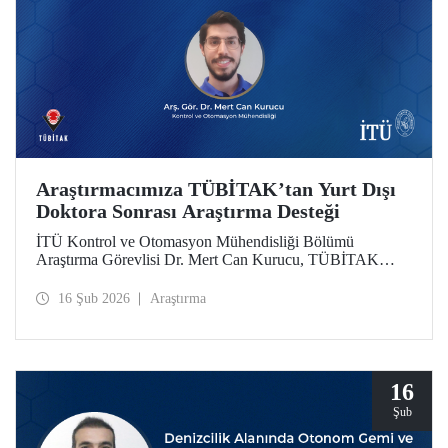
Araştırmacımıza TÜBİTAK’tan Yurt Dışı
Doktora Sonrası Araştırma Desteği
İTÜ Kontrol ve Otomasyon Mühendisliği Bölümü
Araştırma Görevlisi Dr. Mert Can Kurucu, TÜBİTAK
2219 Yurt Dışı Doktora Sonrası Araştırma Burs Programı
kapsamında desteklenmeye hak kazandı. Dr. Kurucu,
16 Şub 2026
Araştırma
çalışmalarını İsveç’teki KTH Royal Institute of
Technology’de sürdürecek.
16
Şub