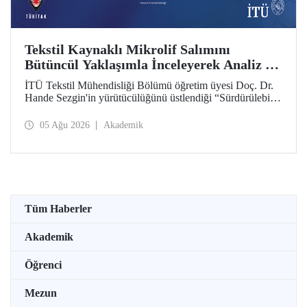
Tekstil Kaynaklı Mikrolif Salımını
Bütüncül Yaklaşımla İnceleyerek Analiz ve
Azaltım Stratejileri Geliştirecek Projeye
İTÜ Tekstil Mühendisliği Bölümü öğretim üyesi Doç. Dr.
TÜBİTAK Desteği
Hande Sezgin'in yürütücülüğünü üstlendiği “Sürdürülebilir
Pamuk ve Polyester Esaslı Tekstil Ürünlerinde Kullanım
Koşullarına Bağlı Mikrolif Salımı: Aşınma, UV Maruziyeti
05 Ağu 2026
Akademik
ve Yıkama Döngülerinin Bütünsel Analizi ve Azaltım
Stratejilerinin Geliştirilmesi” başlıklı proje, TÜBİTAK
2515 – COST Aksiyon Üyeleri Ar-Ge Destek Programı
kapsamında desteklenmeye hak kazandı.
Tüm Haberler
Akademik
Öğrenci
Mezun