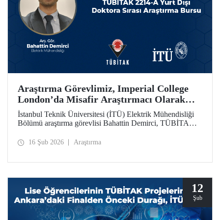
Araştırma Görevlimiz, Imperial College
London’da Misafir Araştırmacı Olarak
Çalışacak
İstanbul Teknik Üniversitesi (İTÜ) Elektrik Mühendisliği
Bölümü araştırma görevlisi Bahattin Demirci, TÜBİTAK
2214-A Yurt Dışı Doktora Sırası Araştırma Bursu
kapsamında Imperial College London’da 1 yıl süreyle
16 Şub 2026
Araştırma
misafir araştırmacı olarak çalışmaya hak kazandı.
12
Şub