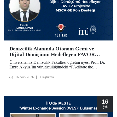
Denizcilik Alanında Otonom Gemi ve
Dijital Dönüşümü Hedefleyen FAVOR
Projesine MSCA-SE Fon Desteği
Üniversitemiz Denizcilik Fakültesi öğretim üyesi Prof. Dr.
Emre Akyüz’ün yürütücülüğündeki “FAcilitate the
development of unmanned Vehicles in the maritime sector
(FAVOR)” başlıklı 1.182.360 avro bütçeli AB HORIZON
16 Şub 2026
Araştırma
projesi 48 ay süre ile desteklenecek.
16
Şub