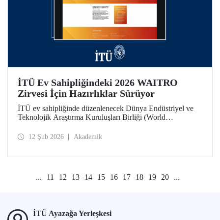
İTÜ Ev Sahipliğindeki 2026 WAITRO
Zirvesi İçin Hazırlıklar Sürüyor
İTÜ ev sahipliğinde düzenlenecek Dünya Endüstriyel ve
Teknolojik Araştırma Kuruluşları Birliği (World
Association of Industrial and Technological Research
Organizations) 2026 Zirvesi bağlamında 11 Şubat günü
12 Şub 2026
Akademik
yapılan çevrim içi toplantıda hazırlık ve iş birliği alanları
değerlendirildi.
...
11
12
13
14
15
16
17
18
19
20
...
İTÜ Ayazağa Yerleşkesi