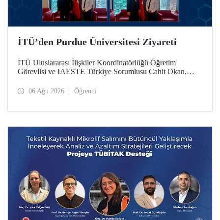
İTÜ’den Purdue Üniversitesi Ziyareti
İTÜ Uluslararası İlişkiler Koordinatörlüğü Öğretim
Görevlisi ve IAESTE Türkiye Sorumlusu Cahit Okan,
akademik ilişkileri ve iş birliğini geliştirmek amacıyla 20-27
Temmuz tarihlerinde ABD’de dünyanın önde gelen
06 Ağu 2026
Öğrenci
araştırma üniversitelerinden Purdue Üniversitesi başta
olmak üzere bir dizi ziyarette bulundu.