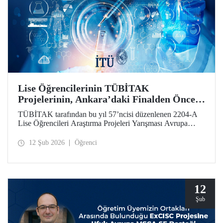
Lise Öğrencilerinin TÜBİTAK
Projelerinin, Ankara’daki Finalden Önceki
Durağı, İTÜ Oldu
TÜBİTAK tarafından bu yıl 57’ncisi düzenlenen 2204-A
Lise Öğrencileri Araştırma Projeleri Yarışması Avrupa
Bölge Sergisi, İstanbul Teknik Üniversitesi ev sahipliğinde
gerçekleştirildi.
12 Şub 2026
Öğrenci
12
Şub