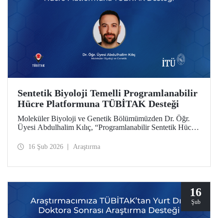
Sentetik Biyoloji Temelli Programlanabilir
Hücre Platformuna TÜBİTAK Desteği
Moleküler Biyoloji ve Genetik Bölümümüzden Dr. Öğr.
Üyesi Abdulhalim Kılıç, “Programlanabilir Sentetik Hücre
Platformu Geliştirilmesi: Anjiyogenezin Çift Yönlü
Dinamik Modülasyonu ile Konsept Kanıtı” başlıklı
16 Şub 2026
Araştırma
projesiyle TÜBİTAK 3501 Kariyer Geliştirme
Programı’nda desteğe layık görüldü.
16
Şub