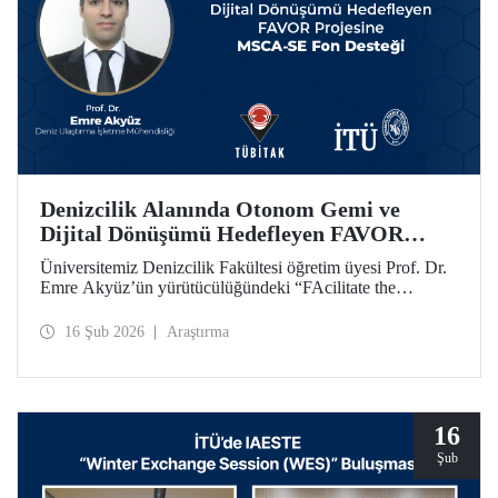
Denizcilik Alanında Otonom Gemi ve
Dijital Dönüşümü Hedefleyen FAVOR
Projesine MSCA-SE Fon Desteği
Üniversitemiz Denizcilik Fakültesi öğretim üyesi Prof. Dr.
Emre Akyüz’ün yürütücülüğündeki “FAcilitate the
development of unmanned Vehicles in the maritime sector
(FAVOR)” başlıklı 1.182.360 avro bütçeli AB HORIZON
16 Şub 2026
Araştırma
projesi 48 ay süre ile desteklenecek.
16
Şub