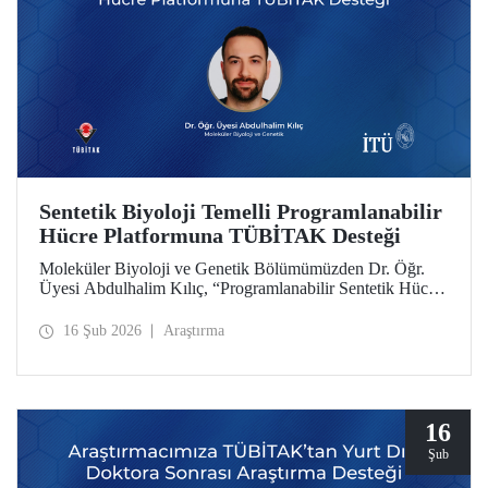
Sentetik Biyoloji Temelli Programlanabilir
Hücre Platformuna TÜBİTAK Desteği
Moleküler Biyoloji ve Genetik Bölümümüzden Dr. Öğr.
Üyesi Abdulhalim Kılıç, “Programlanabilir Sentetik Hücre
Platformu Geliştirilmesi: Anjiyogenezin Çift Yönlü
Dinamik Modülasyonu ile Konsept Kanıtı” başlıklı
16 Şub 2026
Araştırma
projesiyle TÜBİTAK 3501 Kariyer Geliştirme
Programı’nda desteğe layık görüldü.
16
Şub