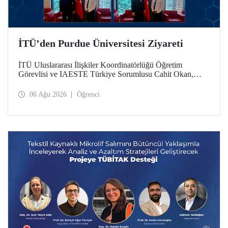
İTÜ’den Purdue Üniversitesi Ziyareti
İTÜ Uluslararası İlişkiler Koordinatörlüğü Öğretim
Görevlisi ve IAESTE Türkiye Sorumlusu Cahit Okan,
akademik ilişkileri ve iş birliğini geliştirmek amacıyla 20-27
Temmuz tarihlerinde ABD’de dünyanın önde gelen
06 Ağu 2026
Öğrenci
araştırma üniversitelerinden Purdue Üniversitesi başta
olmak üzere bir dizi ziyarette bulundu.