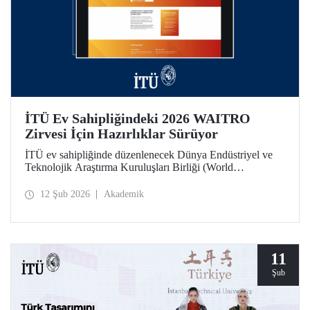
İTÜ Ev Sahipliğindeki 2026 WAITRO
Zirvesi İçin Hazırlıklar Sürüyor
İTÜ ev sahipliğinde düzenlenecek Dünya Endüstriyel ve
Teknolojik Araştırma Kuruluşları Birliği (World
Association of Industrial and Technological Research
Organizations) 2026 Zirvesi bağlamında 11 Şubat günü
12 Şub 2026
Akademik
yapılan çevrim içi toplantıda hazırlık ve iş birliği alanları
değerlendirildi.
11
Şub