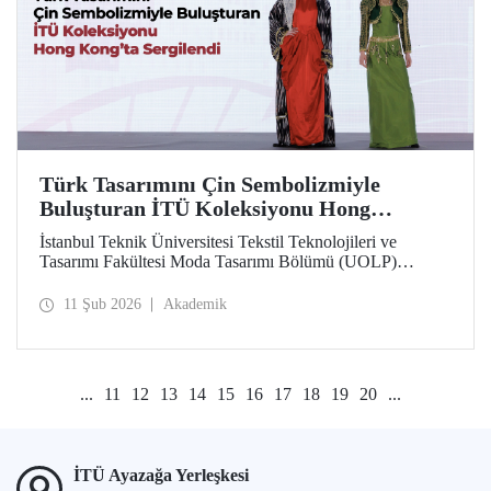
Türk Tasarımını Çin Sembolizmiyle
Buluşturan İTÜ Koleksiyonu Hong
Kong’ta Sergilendi
İstanbul Teknik Üniversitesi Tekstil Teknolojileri ve
Tasarımı Fakültesi Moda Tasarımı Bölümü (UOLP)
dördüncü sınıf öğrencisi Beyza Nur Yılmaz tarafından
tasarlanan ve Öğr. Gör. Dr. Belgin Görgün’ün
11 Şub 2026
Akademik
uygulamasını gerçekleştirdiği iki giysi, uluslararası
“Threads of Unity: Belt & Road Fashion Gala 2025”
kapsamında sergilenmeye hak kazandı. Koleksiyon, The
Hong Kong Polytechnic University (PolyU) ev
...
11
12
13
14
15
16
17
18
19
20
...
sahipliğinde düzenlenen defilede tanıtıldı.
İTÜ Ayazağa Yerleşkesi