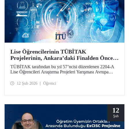
Lise Öğrencilerinin TÜBİTAK
Projelerinin, Ankara’daki Finalden Önceki
Durağı, İTÜ Oldu
TÜBİTAK tarafından bu yıl 57’ncisi düzenlenen 2204-A
Lise Öğrencileri Araştırma Projeleri Yarışması Avrupa
Bölge Sergisi, İstanbul Teknik Üniversitesi ev sahipliğinde
gerçekleştirildi.
12 Şub 2026
Öğrenci
12
Şub