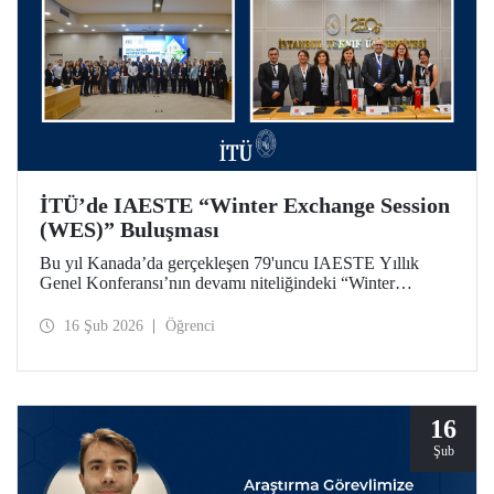
İTÜ’de IAESTE “Winter Exchange Session
(WES)” Buluşması
Bu yıl Kanada’da gerçekleşen 79'uncu IAESTE Yıllık
Genel Konferansı’nın devamı niteliğindeki “Winter
Exchange Session (WES)” etkinliği, İstanbul Teknik
Üniversitesi ev sahipliğinde, Süleyman Demirel Kültür
16 Şub 2026
Öğrenci
Merkezimizde 5-7 Şubat 2026 tarihleri arasında düzenlendi.
16
Şub