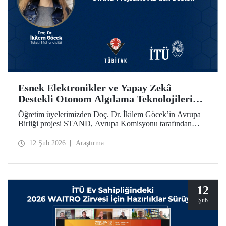
Esnek Elektronikler ve Yapay Zekâ
Destekli Otonom Algılama Teknolojilerini
Bir Araya Getiren STAND Projesine
Öğretim üyelerimizden Doç. Dr. İkilem Göcek’in Avrupa
AB’den Destek
Birliği projesi STAND, Avrupa Komisyonu tarafından
Ufuk Avrupa Programı kapsamında desteklenmeye hak
kazandı.
12 Şub 2026
Araştırma
12
Şub