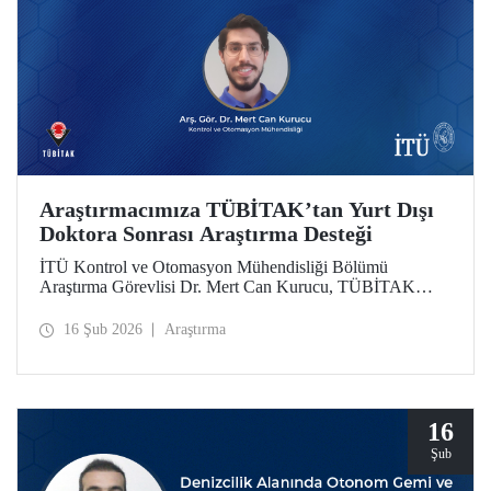
Araştırmacımıza TÜBİTAK’tan Yurt Dışı
Doktora Sonrası Araştırma Desteği
İTÜ Kontrol ve Otomasyon Mühendisliği Bölümü
Araştırma Görevlisi Dr. Mert Can Kurucu, TÜBİTAK
2219 Yurt Dışı Doktora Sonrası Araştırma Burs Programı
kapsamında desteklenmeye hak kazandı. Dr. Kurucu,
16 Şub 2026
Araştırma
çalışmalarını İsveç’teki KTH Royal Institute of
Technology’de sürdürecek.
16
Şub