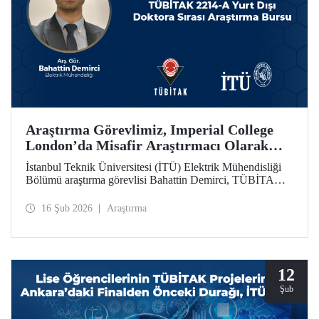
Araştırma Görevlimiz, Imperial College
London’da Misafir Araştırmacı Olarak
Çalışacak
İstanbul Teknik Üniversitesi (İTÜ) Elektrik Mühendisliği
Bölümü araştırma görevlisi Bahattin Demirci, TÜBİTAK
2214-A Yurt Dışı Doktora Sırası Araştırma Bursu
kapsamında Imperial College London’da 1 yıl süreyle
16 Şub 2026
Araştırma
misafir araştırmacı olarak çalışmaya hak kazandı.
12
Şub