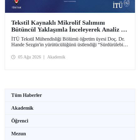
Tekstil Kaynaklı Mikrolif Salımını
Bütüncül Yaklaşımla İnceleyerek Analiz ve
Azaltım Stratejileri Geliştirecek Projeye
İTÜ Tekstil Mühendisliği Bölümü öğretim üyesi Doç. Dr.
TÜBİTAK Desteği
Hande Sezgin'in yürütücülüğünü üstlendiği “Sürdürülebilir
Pamuk ve Polyester Esaslı Tekstil Ürünlerinde Kullanım
Koşullarına Bağlı Mikrolif Salımı: Aşınma, UV Maruziyeti
05 Ağu 2026
Akademik
ve Yıkama Döngülerinin Bütünsel Analizi ve Azaltım
Stratejilerinin Geliştirilmesi” başlıklı proje, TÜBİTAK
2515 – COST Aksiyon Üyeleri Ar-Ge Destek Programı
kapsamında desteklenmeye hak kazandı.
Tüm Haberler
Akademik
Öğrenci
Mezun