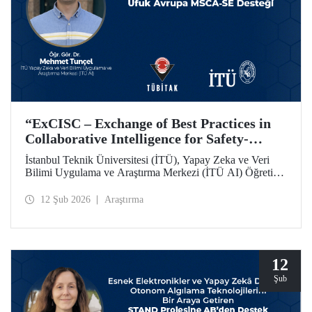
“ExCISC – Exchange of Best Practices in
Collaborative Intelligence for Safety-
Critical Applications” Projesine, Ufuk
İstanbul Teknik Üniversitesi (İTÜ), Yapay Zeka ve Veri
Avrupa MSCA-SE Fon Desteği
Bilimi Uygulama ve Araştırma Merkezi (İTÜ AI) Öğretim
Görevlisi Dr. Mehmet Tunçel’in proje ortakları arasında yer
aldığı “ExCISC – Exchange of Best Practices in
12 Şub 2026
Araştırma
Collaborative Intelligence for Safety-Critical Applications”
başlıklı proje, Avrupa Komisyonu tarafından Horizon
Europe Marie Skłodowska-Curie Actions Staff Exchanges
(MSCA-SE) programı kapsamında desteklenmeye hak
kazandı.
12
Şub