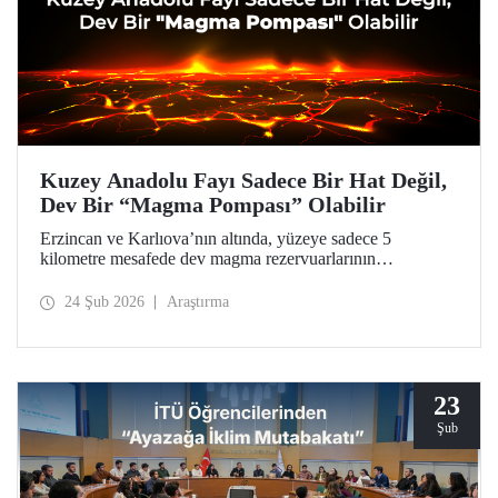
Kuzey Anadolu Fayı Sadece Bir Hat Değil,
Dev Bir “Magma Pompası” Olabilir
Erzincan ve Karlıova’nın altında, yüzeye sadece 5
kilometre mesafede dev magma rezervuarlarının
keşfedildiği araştırma, Türkiye’nin en aktif fay hattına dair
ezber bozucu bulgularıyla doğal afetlerden kaynaklanan
24 Şub 2026
Araştırma
tehlikelere karşı daha hazırlıklı olunması için bir kapı
aralıyor.
23
Şub