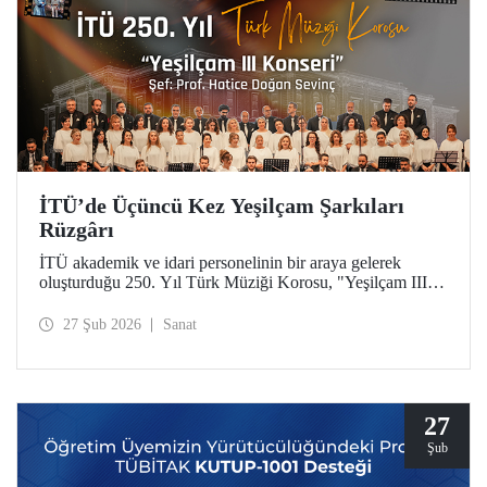
İTÜ’de Üçüncü Kez Yeşilçam Şarkıları
Rüzgârı
İTÜ akademik ve idari personelinin bir araya gelerek
oluşturduğu 250. Yıl Türk Müziği Korosu, "Yeşilçam III"
konseriyle Türk sinemasının unutulmaz eserlerini Maçka
Yerleşkemize taşıdı.
27 Şub 2026
Sanat
27
Şub