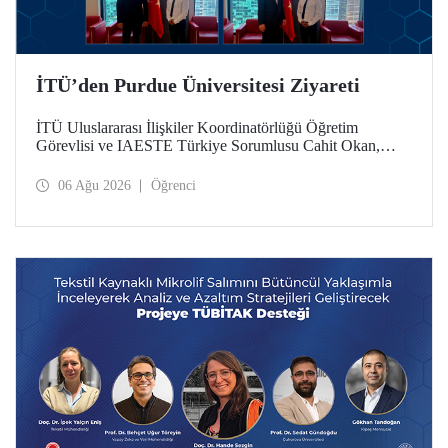
İTÜ’den Purdue Üniversitesi Ziyareti
İTÜ Uluslararası İlişkiler Koordinatörlüğü Öğretim
Görevlisi ve IAESTE Türkiye Sorumlusu Cahit Okan,
akademik ilişkileri ve iş birliğini geliştirmek amacıyla 20-27
Temmuz tarihlerinde ABD’de dünyanın önde gelen
06 Ağu 2026
Öğrenci
araştırma üniversitelerinden Purdue Üniversitesi başta
olmak üzere bir dizi ziyarette bulundu.