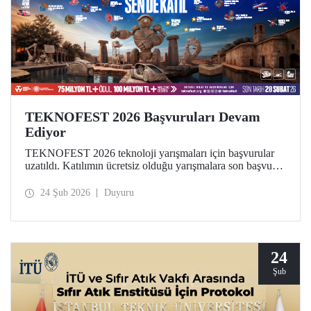
TEKNOFEST 2026 Başvuruları Devam
Ediyor
TEKNOFEST 2026 teknoloji yarışmaları için başvurular
uzatıldı. Katılımın ücretsiz olduğu yarışmalara son başvuru
tarihi 28 Şubat! Dünyanın en büyük havacılık, uzay ve
teknoloji festivali TEKNOFEST kapsamında düzenlenen
24 Şub 2026
Duyuru
yarışmalar, geleceğe iz bırakmak isteyen tüm gençlere açık.
24
Şub