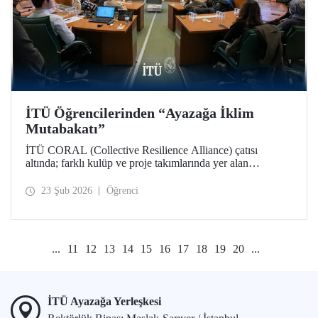
İTÜ Öğrencilerinden “Ayazağa İklim
Mutabakatı”
İTÜ CORAL (Collective Resilience Alliance) çatısı
altında; farklı kulüp ve proje takımlarında yer alan
öğrencilerle, iklim ve sürdürülebilirlik çalışmalarının
bütünleşik bir yaklaşımla ele alındığı COP31 Komisyonu
23 Şub 2026
Öğrenci
toplantısı Ayazağa Yerleşkemizde düzenlendi.
...
11
12
13
14
15
16
17
18
19
20
...
İTÜ Ayazağa Yerleşkesi