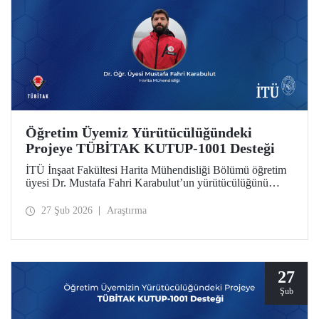
Öğretim Üyemiz Yürütücülüğündeki
Projeye TÜBİTAK KUTUP-1001 Desteği
İTÜ İnşaat Fakültesi Harita Mühendisliği Bölümü öğretim
üyesi Dr. Mustafa Fahri Karabulut’un yürütücülüğünü
üstlendiği proje, TÜBİTAK KUTUP-1001 Destek
Programı kapsamında desteğe değer görüldü.
27 Şub 2026
Araştırma
27
Şub