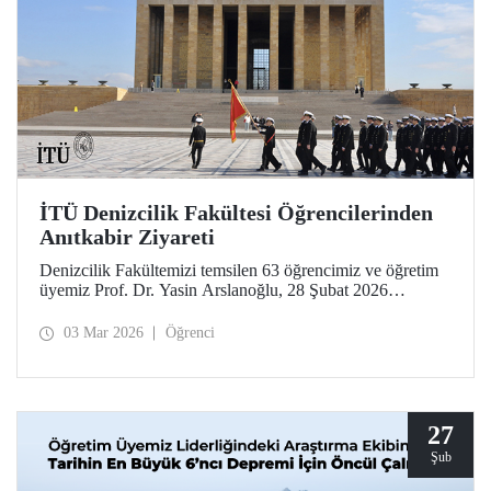
İTÜ Denizcilik Fakültesi Öğrencilerinden
Anıtkabir Ziyareti
Denizcilik Fakültemizi temsilen 63 öğrencimiz ve öğretim
üyemiz Prof. Dr. Yasin Arslanoğlu, 28 Şubat 2026
tarihinde Anıtkabir'e bir ziyarette bulundu. İTÜ’lüler, Gazi
Mustafa Kemal Atatürk’ün mozolesine çelenk bırakılması
03 Mar 2026
Öğrenci
ve anı defterinin imzalanmasının ardından Anıtkabir
Atatürk ve Kurtuluş Savaşı Müzesi’ni gezdi.
27
Şub