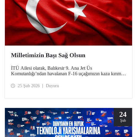
Milletimizin Başı Sağ Olsun
İTÜ Ailesi olarak, Balıkesir 9. Ana Jet Üs
Komutanlığı’ndan havalanan F-16 uçağımızın kaza kırıma
uğraması sonucu şehit olan kahraman pilotumuz Hv. Plt.
Bnb. İbrahim Bolat’a Allah'tan rahmet, ailesine ve
25 Şub 2026
Duyuru
sevenlerine sabır diliyoruz.
24
Şub