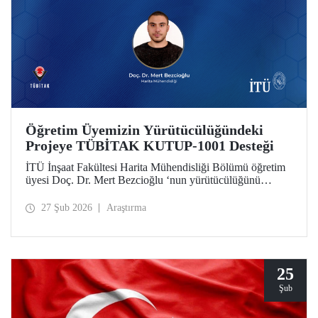
Öğretim Üyemizin Yürütücülüğündeki
Projeye TÜBİTAK KUTUP-1001 Desteği
İTÜ İnşaat Fakültesi Harita Mühendisliği Bölümü öğretim
üyesi Doç. Dr. Mert Bezcioğlu ‘nun yürütücülüğünü
üstlendiği proje, TÜBİTAK KUTUP-1001 Destek
Programı kapsamında desteğe değer görüldü.
27 Şub 2026
Araştırma
25
Şub