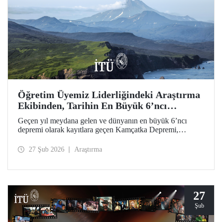
Öğretim Üyemiz Liderliğindeki Araştırma
Ekibinden, Tarihin En Büyük 6’ncı
Depremi İçin Öncül Çalışma
Geçen yıl meydana gelen ve dünyanın en büyük 6’ncı
depremi olarak kayıtlara geçen Kamçatka Depremi,
akademisyenimiz Prof. Dr. Tuncay Taymaz’ın uluslararası
iş birliğiyle ilk kez ayrıntılı biçimde ele alındı. Science
27 Şub 2026
Araştırma
Dergisi’nde yer bulan öncül bilimsel araştırma; deprem,
tsunami, yanardağ dinamikleri ve doğal afet zararlarına
yönelik değerli sismolojik bulgular ortaya koydu.
27
Şub