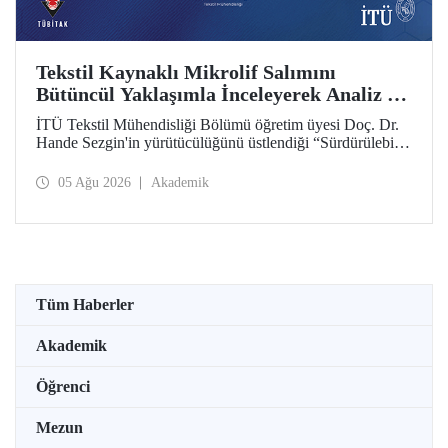
Tekstil Kaynaklı Mikrolif Salımını
Bütüncül Yaklaşımla İnceleyerek Analiz ve
Azaltım Stratejileri Geliştirecek Projeye
İTÜ Tekstil Mühendisliği Bölümü öğretim üyesi Doç. Dr.
TÜBİTAK Desteği
Hande Sezgin'in yürütücülüğünü üstlendiği “Sürdürülebilir
Pamuk ve Polyester Esaslı Tekstil Ürünlerinde Kullanım
Koşullarına Bağlı Mikrolif Salımı: Aşınma, UV Maruziyeti
05 Ağu 2026
Akademik
ve Yıkama Döngülerinin Bütünsel Analizi ve Azaltım
Stratejilerinin Geliştirilmesi” başlıklı proje, TÜBİTAK
2515 – COST Aksiyon Üyeleri Ar-Ge Destek Programı
kapsamında desteklenmeye hak kazandı.
Tüm Haberler
Akademik
Öğrenci
Mezun