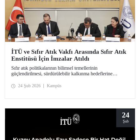
İTÜ ve Sıfır Atık Vakfı Arasında Sıfır Atık
Enstitüsü İçin İmzalar Atıldı
Sıfır atık politikalarının bilimsel temellerinin
güçlendirilmesi, sürdürülebilir kalkınma hedeflerine
akademik katkı sağlanması ve çevre bilincinin artırılması
amacıyla kapılarını açmaya hazırlanan Sıfır Atık Enstitüsü
24 Şub 2026
Kampüs
için İTÜ ev sahipliğinde önemli bir adım atıldı.
24
Şub