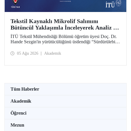
Tekstil Kaynaklı Mikrolif Salımını
Bütüncül Yaklaşımla İnceleyerek Analiz ve
Azaltım Stratejileri Geliştirecek Projeye
İTÜ Tekstil Mühendisliği Bölümü öğretim üyesi Doç. Dr.
TÜBİTAK Desteği
Hande Sezgin'in yürütücülüğünü üstlendiği “Sürdürülebilir
Pamuk ve Polyester Esaslı Tekstil Ürünlerinde Kullanım
Koşullarına Bağlı Mikrolif Salımı: Aşınma, UV Maruziyeti
05 Ağu 2026
Akademik
ve Yıkama Döngülerinin Bütünsel Analizi ve Azaltım
Stratejilerinin Geliştirilmesi” başlıklı proje, TÜBİTAK
2515 – COST Aksiyon Üyeleri Ar-Ge Destek Programı
kapsamında desteklenmeye hak kazandı.
Tüm Haberler
Akademik
Öğrenci
Mezun