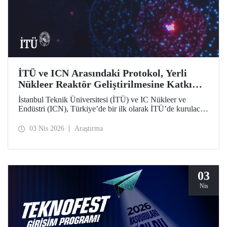
İTÜ ve ICN Arasındaki Protokol, Yerli
Nükleer Reaktör Geliştirilmesine Katkı
Sunacak
İstanbul Teknik Üniversitesi (İTÜ) ve IC Nükleer ve
Endüstri (ICN), Türkiye’de bir ilk olarak İTÜ’de kurulacak
Nükleer Teknopark kapsamında yerli reaktör geliştirme
sürecine katkı sağlayacak bir protokolü hayata geçirdi.
03 Nis 2026
Araştırma
03
Nis