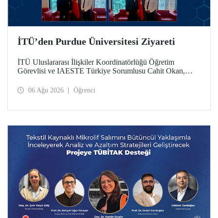
İTÜ’den Purdue Üniversitesi Ziyareti
İTÜ Uluslararası İlişkiler Koordinatörlüğü Öğretim
Görevlisi ve IAESTE Türkiye Sorumlusu Cahit Okan,
akademik ilişkileri ve iş birliğini geliştirmek amacıyla 20-27
Temmuz tarihlerinde ABD’de dünyanın önde gelen
06 Ağu 2026
Öğrenci
araştırma üniversitelerinden Purdue Üniversitesi başta
olmak üzere bir dizi ziyarette bulundu.