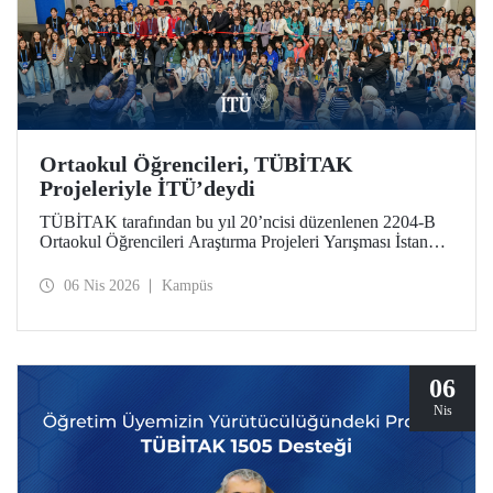
Ortaokul Öğrencileri, TÜBİTAK
Projeleriyle İTÜ’deydi
TÜBİTAK tarafından bu yıl 20’ncisi düzenlenen 2204-B
Ortaokul Öğrencileri Araştırma Projeleri Yarışması İstanbul
Avrupa Bölge Sergisi ve Ödül Töreni’ne, İstanbul Teknik
Üniversitesi ev sahipliği yaptı.
06 Nis 2026
Kampüs
06
Nis