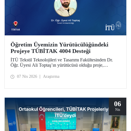
Öğretim Üyemizin Yürütücülüğündeki
Projeye TÜBİTAK 4004 Desteği
İTÜ Tekstil Teknolojileri ve Tasarımı Fakültesinden Dr.
Öğr. Üyesi Ali Toptaş’ın yürütücüsü olduğu proje,
TÜBİTAK 4004 - Doğa Eğitimi ve Bilim Okulları
Destekleme Programı kapsamında desteklenmeye hak
07 Nis 2026
Araştırma
kazandı.
06
Nis