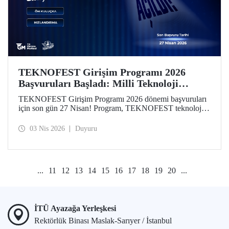
TEKNOFEST Girişim Programı 2026
Başvuruları Başladı: Milli Teknoloji
Hamlesi Yeni Girişimlerini Bekliyor!
TEKNOFEST Girişim Programı 2026 dönemi başvuruları
için son gün 27 Nisan! Program, TEKNOFEST teknoloji
yarışmalarına başvuran takım ve üyelerine özel olarak
kurgulandı. Programın yeni döneminde, girişimlerin
03 Nis 2026
Duyuru
aşamalarına göre özelleştirilmiş finansal destekler dikkat
çekiyor.
...
11
12
13
14
15
16
17
18
19
20
...
İTÜ Ayazağa Yerleşkesi
Rektörlük Binası Maslak-Sarıyer / İstanbul