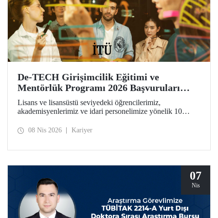
De-TECH Girişimcilik Eğitimi ve
Mentörlük Programı 2026 Başvuruları
Başladı
Lisans ve lisansüstü seviyedeki öğrencilerimiz,
akademisyenlerimiz ve idari personelimize yönelik 10
haftalık De-TECH Girişimcilik Eğitimi ve Mentörlük
Programı başvuruları için son gün 20 Nisan! Katılımcılar
08 Nis 2026
Kariyer
girişimcilik, inovasyon ve derin teknoloji odaklı ticarileşme
konularında kendilerini geliştirebilecek ve Avrupa
ölçeğindeki inovasyon ağının parçası haline gelecek.
07
Nis