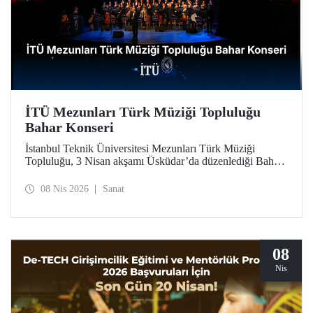
İTÜ Mezunları Türk Müziği Topluluğu
Bahar Konseri
İstanbul Teknik Üniversitesi Mezunları Türk Müziği
Topluluğu, 3 Nisan akşamı Üsküdar’da düzenlediği Bahar
Konseri’ndeki unutulmaz icralarıyla, Türk sanat
musikisinin en seçkin örneklerini dinleyicilerle buluşturdu.
08 Nis 2026
Sanat
08
Nis