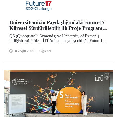
Üniversitemizin Paydaşlığındaki Future17
Küresel Sürdürülebilirlik Proje Programı,
Öğrencilerimizin Başvurularını Bekliyor
QS (Quacquarelli Symonds) ve University of Exeter iş
birliğiyle yürütülen, İTÜ’nün de paydaşı olduğu Future17
Küresel Sürdürülebilirlik Proje Programı için yeni dönem
öğrenci başvuruları açıldı. Başvurular için son gün 31
05 Ağu 2026
Öğrenci
Ağustos!