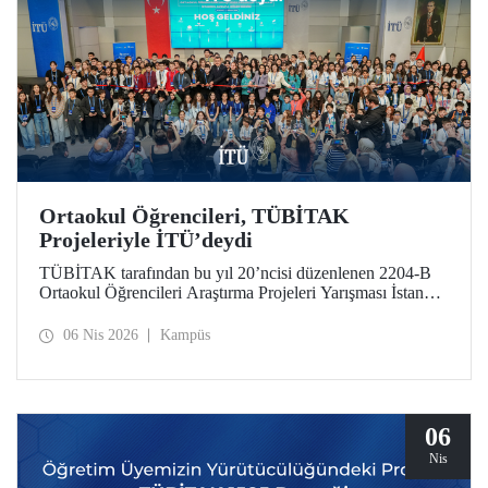
Ortaokul Öğrencileri, TÜBİTAK
Projeleriyle İTÜ’deydi
TÜBİTAK tarafından bu yıl 20’ncisi düzenlenen 2204-B
Ortaokul Öğrencileri Araştırma Projeleri Yarışması İstanbul
Avrupa Bölge Sergisi ve Ödül Töreni’ne, İstanbul Teknik
Üniversitesi ev sahipliği yaptı.
06 Nis 2026
Kampüs
06
Nis