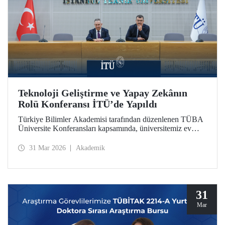
Teknoloji Geliştirme ve Yapay Zekânın
Rolü Konferansı İTÜ’de Yapıldı
Türkiye Bilimler Akademisi tarafından düzenlenen TÜBA
Üniversite Konferansları kapsamında, üniversitemiz ev
sahipliğinde “Teknoloji Geliştirme ve Yapay Zekânın
Rolü” başlıklı konferans, 30 Mart 2026’da Süleyman
31 Mar 2026
Akademik
Demirel Kültür Merkezimizin Senato Salonu’nda
gerçekleşti.
31
Mar