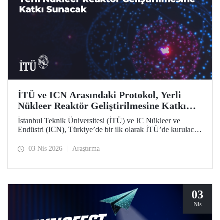
İTÜ ve ICN Arasındaki Protokol, Yerli
Nükleer Reaktör Geliştirilmesine Katkı
Sunacak
İstanbul Teknik Üniversitesi (İTÜ) ve IC Nükleer ve
Endüstri (ICN), Türkiye’de bir ilk olarak İTÜ’de kurulacak
Nükleer Teknopark kapsamında yerli reaktör geliştirme
sürecine katkı sağlayacak bir protokolü hayata geçirdi.
03 Nis 2026
Araştırma
03
Nis