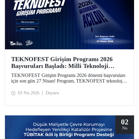
TEKNOFEST Girişim Programı 2026
Başvuruları Başladı: Milli Teknoloji
Hamlesi Yeni Girişimlerini Bekliyor!
TEKNOFEST Girişim Programı 2026 dönemi başvuruları
için son gün 27 Nisan! Program, TEKNOFEST teknoloji
yarışmalarına başvuran takım ve üyelerine özel olarak
kurgulandı. Programın yeni döneminde, girişimlerin
03 Nis 2026
Duyuru
aşamalarına göre özelleştirilmiş finansal destekler dikkat
çekiyor.
02
Nis