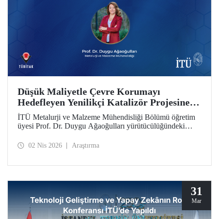
Düşük Maliyetle Çevre Korumayı
Hedefleyen Yenilikçi Katalizör Projesine
TÜBİTAK İkili İş Birliği Programı Desteği
İTÜ Metalurji ve Malzeme Mühendisliği Bölümü öğretim
üyesi Prof. Dr. Duygu Ağaoğulları yürütücülüğündeki
proje, “2502 - Araştırma Projeleri - Bulgaristan Bilimler
Akademisi (BAS) ile İkili İşbirliği Programı” kapsamında
02 Nis 2026
Araştırma
desteklenmeye hak kazandı. Projedeki ileri malzemelerin
hazırlanmasında sürdürülebilir ve yenilikçi mekanokimya
yaklaşımı öne çıkıyor.
31
Mar