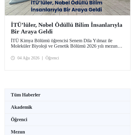
İTÜ’lüler, Nobel Ödüllü Bilim İnsanlarıyla
Bir Araya Geldi
İTÜ Kimya Bölümü öğrencisi Senem Dila Yılmaz ile
Moleküler Biyoloji ve Genetik Bölümü 2026 yılı mezunu
Elif Önel, TÜBİTAK 2224-C Yurt Dışı Bilimsel
Etkinliklere Katılım Desteği kapsamında 75’inci Lindau
04 Ağu 2026
Öğrenci
Nobel Ödüllü Bilim İnsanları Toplantısı’na katıldı.
Tüm Haberler
Akademik
Öğrenci
Mezun