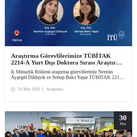
Araştırma Görevlilerimize TÜBİTAK
2214-A Yurt Dışı Doktora Sırası Araştırma
Bursu
İç Mimarlık Bölümü araştırma görevlilerimiz Nermin
Ayşegül Dikbıyık ve Sertap Balcı Yaşar TÜBİTAK 2214-
A Doktora Sırası Araştırma Bursunu almaya hak
kazandılar.
31 Mar 2026
Araştırma
30
Mar