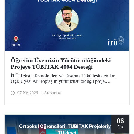
Öğretim Üyemizin Yürütücülüğündeki
Projeye TÜBİTAK 4004 Desteği
İTÜ Tekstil Teknolojileri ve Tasarımı Fakültesinden Dr.
Öğr. Üyesi Ali Toptaş’ın yürütücüsü olduğu proje,
TÜBİTAK 4004 - Doğa Eğitimi ve Bilim Okulları
Destekleme Programı kapsamında desteklenmeye hak
07 Nis 2026
Araştırma
kazandı.
06
Nis