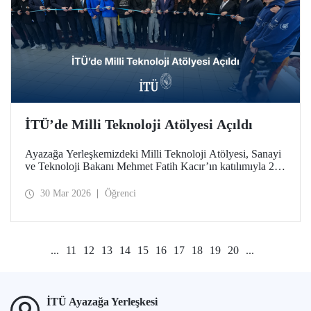
İTÜ’de Milli Teknoloji Atölyesi Açıldı
Ayazağa Yerleşkemizdeki Milli Teknoloji Atölyesi, Sanayi
ve Teknoloji Bakanı Mehmet Fatih Kacır’ın katılımıyla 27
Mart 2026 tarihinde düzenlenen törenle açıldı.
30 Mar 2026
Öğrenci
...
11
12
13
14
15
16
17
18
19
20
...
İTÜ Ayazağa Yerleşkesi