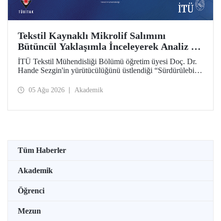
Tekstil Kaynaklı Mikrolif Salımını
Bütüncül Yaklaşımla İnceleyerek Analiz ve
Azaltım Stratejileri Geliştirecek Projeye
İTÜ Tekstil Mühendisliği Bölümü öğretim üyesi Doç. Dr.
TÜBİTAK Desteği
Hande Sezgin'in yürütücülüğünü üstlendiği “Sürdürülebilir
Pamuk ve Polyester Esaslı Tekstil Ürünlerinde Kullanım
Koşullarına Bağlı Mikrolif Salımı: Aşınma, UV Maruziyeti
05 Ağu 2026
Akademik
ve Yıkama Döngülerinin Bütünsel Analizi ve Azaltım
Stratejilerinin Geliştirilmesi” başlıklı proje, TÜBİTAK
2515 – COST Aksiyon Üyeleri Ar-Ge Destek Programı
kapsamında desteklenmeye hak kazandı.
Tüm Haberler
Akademik
Öğrenci
Mezun