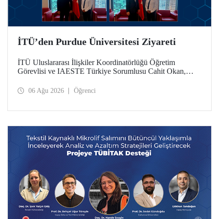
İTÜ’den Purdue Üniversitesi Ziyareti
İTÜ Uluslararası İlişkiler Koordinatörlüğü Öğretim
Görevlisi ve IAESTE Türkiye Sorumlusu Cahit Okan,
akademik ilişkileri ve iş birliğini geliştirmek amacıyla 20-27
Temmuz tarihlerinde ABD’de dünyanın önde gelen
06 Ağu 2026
Öğrenci
araştırma üniversitelerinden Purdue Üniversitesi başta
olmak üzere bir dizi ziyarette bulundu.