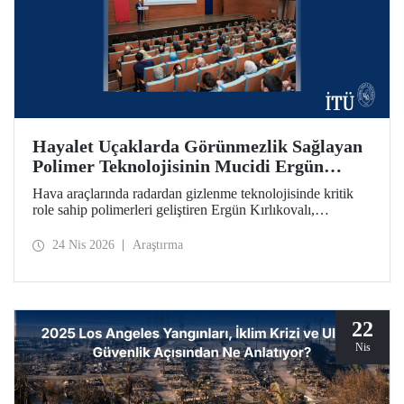
Hayalet Uçaklarda Görünmezlik Sağlayan
Polimer Teknolojisinin Mucidi Ergün
Kırlıkovalı, İTÜ’deydi
Hava araçlarında radardan gizlenme teknolojisinde kritik
role sahip polimerleri geliştiren Ergün Kırlıkovalı,
“İnovasyon Öğretilebilir Bir Beceridir” semineriyle
İTÜ’lülerle bir araya geldi.
24 Nis 2026
Araştırma
22
Nis