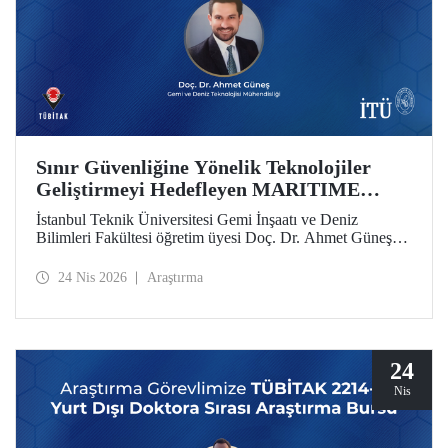
Sınır Güvenliğine Yönelik Teknolojiler
Geliştirmeyi Hedefleyen MARITIME
Projesine AB’den Destek
İstanbul Teknik Üniversitesi Gemi İnşaatı ve Deniz
Bilimleri Fakültesi öğretim üyesi Doç. Dr. Ahmet Güneş’in
yer aldığı MARITIME başlıklı proje, Avrupa Birliği Ufuk
Avrupa Programı kapsamında destek almaya hak kazandı.
24 Nis 2026
Araştırma
24
Nis