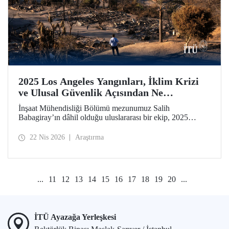
2025 Los Angeles Yangınları, İklim Krizi
ve Ulusal Güvenlik Açısından Ne
Anlatıyor?
İnşaat Mühendisliği Bölümü mezunumuz Salih
Babagiray’ın dâhil olduğu uluslararası bir ekip, 2025
yılında Kaliforniya, Los Angeles’ta meydana gelen büyük
yangınları mercek altına alan bir çalışmaya imza attı.
22 Nis 2026
Araştırma
Kentsel yangınların yalnızca çevresel bir afet değil, aynı
zamanda giderek önem kazanan bir ulusal güvenlik
meselesi olduğuna vurgu yapan araştırma, Nature’ın kentler
odaklı yayın organı olan Nature Cities’te yayımlandı.
...
11
12
13
14
15
16
17
18
19
20
...
İTÜ Ayazağa Yerleşkesi