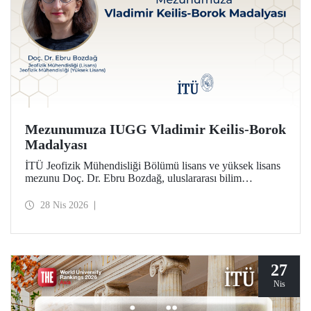
Mezunumuza IUGG Vladimir Keilis-Borok
Madalyası
İTÜ Jeofizik Mühendisliği Bölümü lisans ve yüksek lisans
mezunu Doç. Dr. Ebru Bozdağ, uluslararası bilim
camiasının en prestijli ödüllerinden biri olan IUGG
Vladimir Keilis-Borok Madalyası’na (2026) layık görüldü.
28 Nis 2026
27
Nis