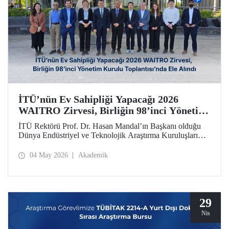
İTÜ’nün Ev Sahipliği Yapacağı 2026
WAITRO Zirvesi, Birliğin 98’inci Yönetim
Kurulu Toplantısı’nda Ele Alındı
İTÜ Rektörü Prof. Dr. Hasan Mandal’ın Başkanı olduğu
Dünya Endüstriyel ve Teknolojik Araştırma Kuruluşları
Birliğinin (WAITRO) 98’inci Yönetim Kurulu Toplantısı
yapıldı. Köln’deki toplantının gündem başlıkları arasında
04 May 2026
Akademik
İTÜ ev sahipliğinde düzenlenecek 2026 WAITRO Zirvesi
öne çıktı.
29
Nis