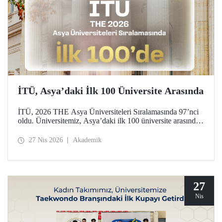
İTÜ, Asya’daki İlk 100 Üniversite Arasında
İTÜ, 2026 THE Asya Üniversiteleri Sıralamasında 97’nci
oldu. Üniversitemiz, Asya’daki ilk 100 üniversite arasında
yer aldığı bu derecelendirmede beş ayrı performans
göstergesinde (araştırma kalitesi, araştırma çevresi,
27 Nis 2026
Akademik
öğretimi, endüstri ve uluslararası görünüm) değerlendirildi.
27
Nis