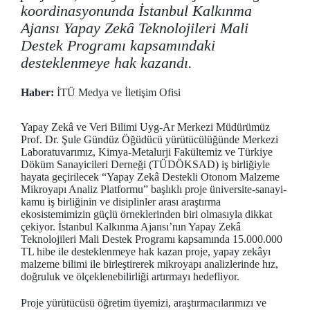
koordinasyonunda İstanbul Kalkınma
Ajansı Yapay Zekâ Teknolojileri Mali
Destek Programı kapsamındaki
desteklenmeye hak kazandı.
Haber:
İTÜ Medya ve İletişim Ofisi
Yapay Zekâ ve Veri Bilimi Uyg-Ar Merkezi Müdürümüz
Prof. Dr. Şule Gündüz Öğüdücü yürütücülüğünde Merkezi
Laboratuvarımız, Kimya-Metalurji Fakültemiz ve Türkiye
Döküm Sanayicileri Derneği (TÜDÖKSAD) iş birliğiyle
hayata geçirilecek “Yapay Zekâ Destekli Otonom Malzeme
Mikroyapı Analiz Platformu” başlıklı proje üniversite-sanayi-
kamu iş birliğinin ve disiplinler arası araştırma
ekosistemimizin güçlü örneklerinden biri olmasıyla dikkat
çekiyor.
İstanbul Kalkınma Ajansı’nın Yapay Zekâ
Teknolojileri Mali Destek Programı kapsamında 15.000.000
TL hibe ile desteklenmeye hak kazan proje, yapay zekâyı
malzeme bilimi ile birleştirerek mikroyapı analizlerinde hız,
doğruluk ve ölçeklenebilirliği artırmayı hedefliyor.
Proje yürütücüsü öğretim üyemizi, araştırmacılarımızı ve