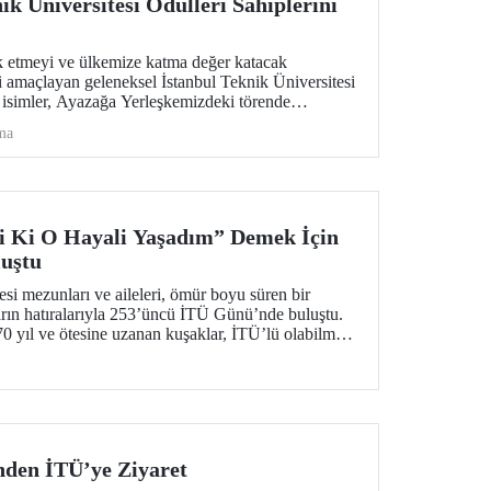
ik Üniversitesi Ödülleri Sahiplerini
ik etmeyi ve ülkemize katma değer katacak
i amaçlayan geleneksel İstanbul Teknik Üniversitesi
n isimler, Ayazağa Yerleşkemizdeki törende
ma
i Ki O Hayali Yaşadım” Demek İçin
uştu
esi mezunları ve aileleri, ömür boyu süren bir
arın hatıralarıyla 253’üncü İTÜ Günü’nde buluştu.
0 yıl ve ötesine uzanan kuşaklar, İTÜ’lü olabilme
te hatırladılar.
inden İTÜ’ye Ziyaret