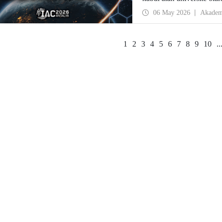
06 May 2026
Akadem
1
2
3
4
5
6
7
8
9
10
..