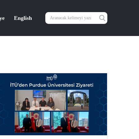
ye
English