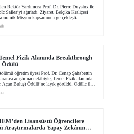
en Rektör Yardımcısı Prof. Dr. Pierre Duysinx ile
c Salles’yi ağırladı. Ziyaret, Belçika Kraliçesi
Ekonomik Misyon kapsamında gerçekleşti.
ik
Temel Fizik Alanında Breakthrough
) Ödülü
ölümü öğretim üyesi Prof. Dr. Cenap Şahabettin
ararası araştırmacı ekibiyle, Temel Fizik alanında
 Açan Buluş) Ödülü’ne layık görüldü. Ödülle ilgili
ntinin hassas ölçümü konusu, Standart Model’in
ma
yışında güçlü bir araç niteliği taşıyor.
EM’den Lisansüstü Öğrencilere
tü Araştırmalarda Yapay Zekânın
” Eğitim Dizisi