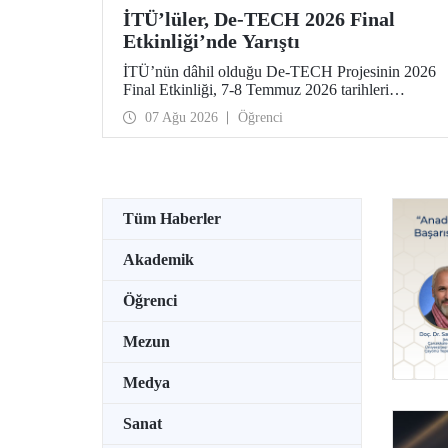
İTÜ’lüler, De-TECH 2026 Final
Etkinliği’nde Yarıştı
İTÜ’nün dâhil olduğu De-TECH Projesinin 2026
Final Etkinliği, 7-8 Temmuz 2026 tarihleri
arasında Almanya’da Leibniz Üniversitesi
07 Ağu 2026
Öğrenci
Hannover ev sahipliğinde düzenlendi. İTÜ’lü
girişimciler, etkinlikte girişimlerini ve projelerini
tanıttılar. İTÜ Gıda Mühendisliği Bölümü
öğrencisi Elmas Elif Altuntaş ve Arş. Gör. İlayda
Şanlı tarafından geliştirilen “PressPot” Projesi,
De-TECH İnovasyon Teknoloji Müsabakası –
Tüm Haberler
Gıda ve Tarım Edisyonu’nda “En Yaratıcı Fikir”
kategorisinde birincilik ödülünün sahibi oldu.
Akademik
Öğrenci
Mezun
Medya
Sanat