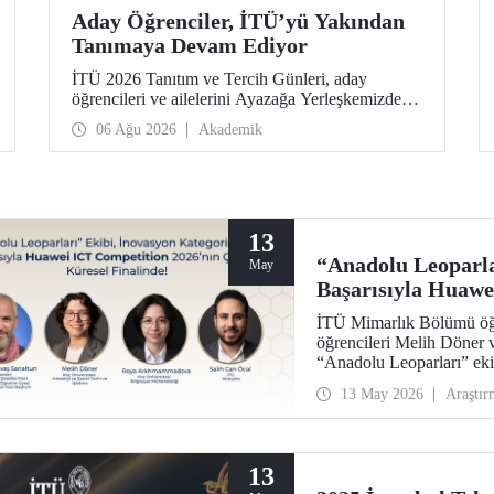
Aday Öğrenciler, İTÜ’yü Yakından
Tanımaya Devam Ediyor
İTÜ 2026 Tanıtım ve Tercih Günleri, aday
öğrencileri ve ailelerini Ayazağa Yerleşkemizde
ağırlamaya devam ediyor. Tanıtım ve Tercih
06 Ağu 2026
Akademik
Günleri 7 Ağustos’ta tamamlanacak, ilgili fakülte
ve birimler adaylara bilgi vermeye devam edecek.
13
“Anadolu Leoparla
May
Başarısıyla Huawe
Küresel Finalinde
İTÜ Mimarlık Bölümü öğre
öğrencileri Melih Döner
“Anadolu Leoparları” eki
inovasyon kategorisinde
13 May 2026
Araştır
yarışmaya hak kazandı.
13