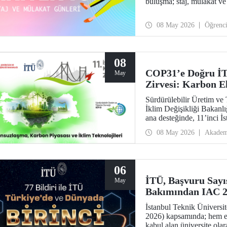
buluşma; staj, mülakat ve 
08 May 2026
Öğrenc
08
COP31’e Doğru İTÜ
May
Zirvesi: Karbon El
Sürdürülebilir Üretim ve
İklim Değişikliği Bakanl
ana desteğinde, 11’inci İ
düzenlendi. “Karbonsuzla
08 May 2026
Akadem
temalı zirvede karbon el 
06
İTÜ, Başvuru Sayıs
May
Bakımından IAC 20
İstanbul Teknik Üniversi
2026) kapsamında; hem en
kabul alan üniversite olar