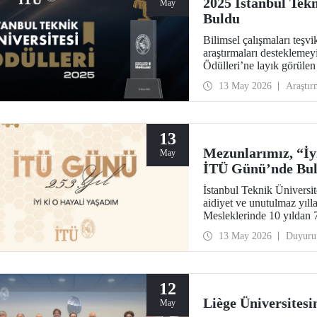
2025 İstanbul Tekn
May
Buldu
Bilimsel çalışmaları teşv
araştırmaları desteklemey
Ödülleri’ne layık görüle
onurlandırıldı.
13 May 2026
Araştır
13
Mezunlarımız, “İy
May
İTÜ Günü’nde Bul
İstanbul Teknik Üniversit
aidiyet ve unutulmaz yıll
Mesleklerinde 10 yıldan 7
hayalinin hikâyesini birlik
13 May 2026
Duyuru
12
Liège Üniversites
May