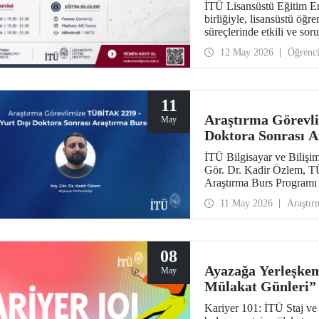
İTÜ Lisansüstü Eğitim E
birliğiyle, lisansüstü öğr
süreçlerinde etkili ve so
eğitim dizisi başlatılıyo
12 May 2026
Öğrenc
dizisinin ilk modülü 15, 
gerçekleştirilecek; Mod
11
Araştırma Görevl
May
Doktora Sonrası A
İTÜ Bilgisayar ve Bilişi
Gör. Dr. Kadir Özlem, T
Araştırma Burs Programı
11 May 2026
Araştır
08
Ayazağa Yerleşkem
May
Mülakat Günleri”
Kariyer 101: İTÜ Staj ve 