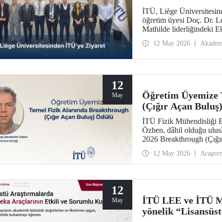
İTÜ, Liège Üniversitesind
öğretim üyesi Doç. Dr. Loï
Mathilde liderliğindeki 
12 May 2026
Akadem
12
Öğretim Üyemize 
May
(Çığır Açan Buluş
İTÜ Fizik Mühendisliği B
Özben, dâhil olduğu ulusl
2026 Breakthrough (Çığır
olan müon manyetik mome
12 May 2026
Araştır
ötesindeki “yeni fizik” ara
12
İTÜ LEE ve İTÜ M
May
yönelik “Lisansüs
Sorumlu Kullanımı