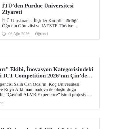
İTÜ’den Purdue Üniversitesi
Ziyareti
İTÜ Uluslararası İlişkiler Koordinatörlüğü
Öğretim Görevlisi ve IAESTE Türkiye
Sorumlusu Cahit Okan, akademik ilişkileri ve iş
06 Ağu 2026
Öğrenci
birliğini geliştirmek amacıyla 20-27 Temmuz
tarihlerinde ABD’de dünyanın önde gelen
araştırma üniversitelerinden Purdue Üniversitesi
başta olmak üzere bir dizi ziyarette bulundu.
rı” Ekibi, İnovasyon Kategorisindeki
i ICT Competition 2026’nın Çin’deki
!
ncisi Salih Can Öcal’ın, Koç Üniversitesi
 ve Roya Arkhmammadova ile oluşturduğu
bi, “Çayönü AI-VR Experience” isimli projesiyle
 Huawei ICT Competition 2026 Küresel Finalinde
ma