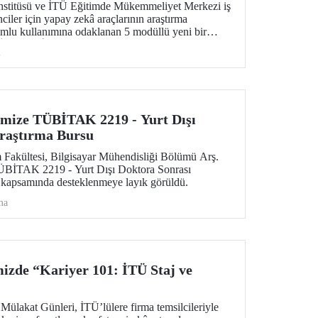
nstitüsü ve İTÜ Eğitimde Mükemmeliyet Merkezi iş
enciler için yapay zekâ araçlarının araştırma
rumlu kullanımına odaklanan 5 modüllü yeni bir
r. Öğrenme İstasyonu formatında tasarlanan eğitim
i
18 ve 20 Mayıs 2026 tarihlerinde çevrim içi olarak
ül 2–5 ise 2026–2027 Güz döneminde uygulanacak.
imize TÜBİTAK 2219 - Yurt Dışı
raştırma Bursu
m Fakültesi, Bilgisayar Mühendisliği Bölümü Arş.
ÜBİTAK 2219 - Yurt Dışı Doktora Sonrası
 kapsamında desteklenmeye layık görüldü.
ma
izde “Kariyer 101: İTÜ Staj ve
Mülakat Günleri, İTÜ’lülere firma temsilcileriyle