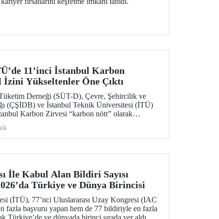
kariyer fırsatlarını keşfetme imkânı tanıdı.
i
’de 11’inci İstanbul Karbon
 İzini Yükseltenler Öne Çıktı
 Tüketim Derneği (SÜT-D), Çevre, Şehircilik ve
ığı (ÇŞİDB) ve İstanbul Teknik Üniversitesi (İTÜ)
stanbul Karbon Zirvesi “karbon nötr” olarak
şma, Karbon Piyasası ve İklim Teknolojileri”
ik
izi yükselten “karbon kahramanları” ödüllendirildi.
ı İle Kabul Alan Bildiri Sayısı
26’da Türkiye ve Dünya Birincisi
tesi (İTÜ), 77’nci Uluslararası Uzay Kongresi (IAC
 fazla başvuru yapan hem de 77 bildiriyle en fazla
ak Türkiye’de ve dünyada birinci sırada yer aldı.