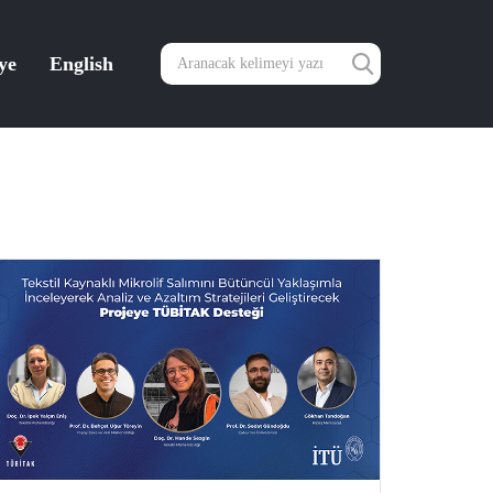
ye
English