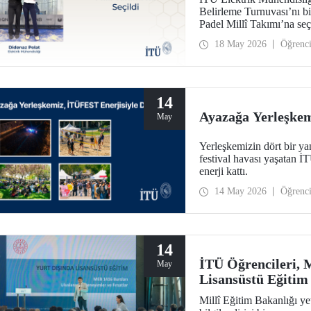
Belirleme Turnuvası’nı b
Padel Millî Takımı’na seç
18 May 2026
Öğrenc
14
Ayazağa Yerleşkem
May
Yerleşkemizin dört bir yan
festival havası yaşatan
enerji kattı.
14 May 2026
Öğrenc
14
İTÜ Öğrencileri, 
May
Lisansüstü Eğitim 
Millî Eğitim Bakanlığı ye