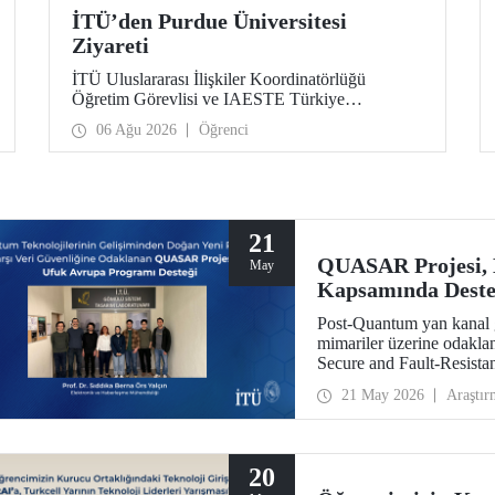
İTÜ’den Purdue Üniversitesi
Ziyareti
İTÜ Uluslararası İlişkiler Koordinatörlüğü
Öğretim Görevlisi ve IAESTE Türkiye
Sorumlusu Cahit Okan, akademik ilişkileri ve iş
06 Ağu 2026
Öğrenci
birliğini geliştirmek amacıyla 20-27 Temmuz
tarihlerinde ABD’de dünyanın önde gelen
araştırma üniversitelerinden Purdue Üniversitesi
başta olmak üzere bir dizi ziyarette bulundu.
21
QUASAR Projesi,
May
Kapsamında Dest
Post-Quantum yan kanal g
mimariler üzerine odak
Secure and Fault-Resistan
HORIZON CL3 2025 02 C
21 May 2026
Araştır
hak kazandı.
20