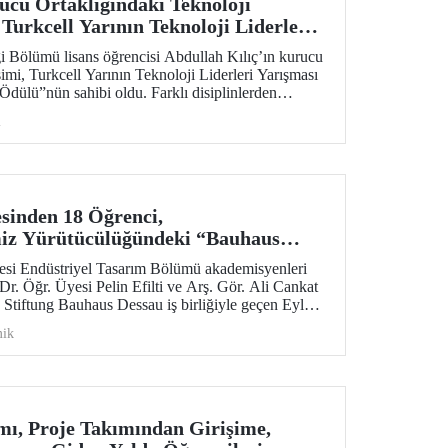
cu Ortaklığındaki Teknoloji
Turkcell Yarının Teknoloji Liderleri
eklenme Potansiyeli Ödülü”
 Bölümü lisans öğrencisi Abdullah Kılıç’ın kurucu
imi, Turkcell Yarının Teknoloji Liderleri Yarışması
Ödülü”nün sahibi oldu. Farklı disiplinlerden
 yapay zekâ, yazılım ve mühendislik alanlarını bir
i
esinden 18 Öğrenci,
iz Yürütücülüğündeki “Bauhaus
gramına Katıldı
tesi Endüstriyel Tasarım Bölümü akademisyenleri
r. Öğr. Üyesi Pelin Efilti ve Arş. Gör. Ali Cankat
Stiftung Bauhaus Dessau iş birliğiyle geçen Eylül
 Open Studios programı başarıyla tamamlandı.
ik
, Proje Takımından Girişime,