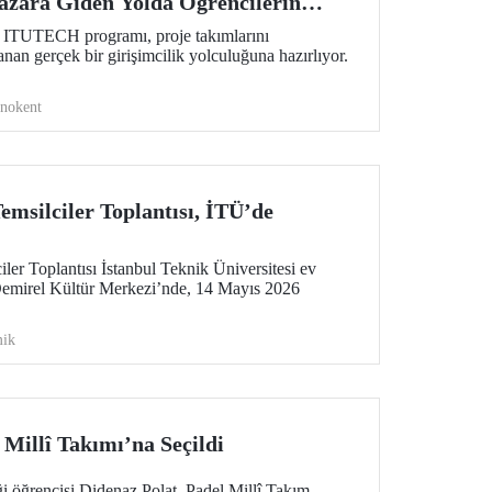
zara Giden Yolda Öğrencilerin
i ITUTECH programı, proje takımlarını
nan gerçek bir girişimcilik yolculuğuna hazırlıyor.
knokent
msilciler Toplantısı, İTÜ’de
er Toplantısı İstanbul Teknik Üniversitesi ev
Demirel Kültür Merkezi’nde, 14 Mayıs 2026
ik
Millî Takımı’na Seçildi
i öğrencisi Didenaz Polat, Padel Millî Takım