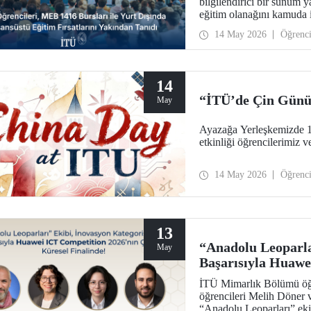
bilgilendirici bir sunum y
eğitim olanağını kamuda i
artırılmasını amaçlayan e
14 May 2026
Öğrenc
14
“İTÜ’de Çin Gün
May
Ayazağa Yerleşkemizde 
etkinliği öğrencilerimiz 
14 May 2026
Öğrenc
13
“Anadolu Leoparla
May
Başarısıyla Huawe
Küresel Finalinde
İTÜ Mimarlık Bölümü öğre
öğrencileri Melih Döner
“Anadolu Leoparları” eki