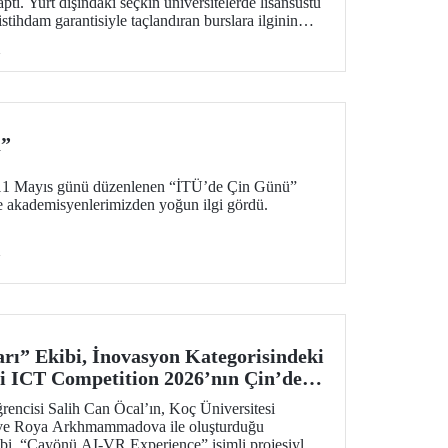
aptı. Yurt dışındaki seçkin üniversitelerde lisansüstü
stihdam garantisiyle taçlandıran burslara ilginin
tkinlikte soru-cevap oturumu da düzenlendi.
i
ü”
11 Mayıs günü düzenlenen “İTÜ’de Çin Günü”
ve akademisyenlerimizden yoğun ilgi gördü.
i
rı” Ekibi, İnovasyon Kategorisindeki
i ICT Competition 2026’nın Çin’deki
!
ncisi Salih Can Öcal’ın, Koç Üniversitesi
 ve Roya Arkhmammadova ile oluşturduğu
bi, “Çayönü AI-VR Experience” isimli projesiyle