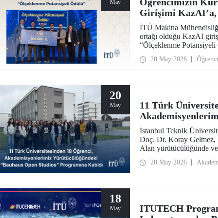
Öğrencimizin Kuru
May
Girişimi KazAI’a, 
Yarışmasında “Ölç
İTÜ Makina Mühendisliği
ortağı olduğu KazAI giriş
“Ölçeklenme Potansiyeli 
öğrenciler, girişimlerinde
20 May 2026
Öğrenc
araya getirdi.
20
11 Türk Üniversit
May
Akademisyenlerim
Open Studios” Pro
İstanbul Teknik Üniversi
Doç. Dr. Koray Gelmez, D
Alan yürütücülüğünde ve 
ayında başlayan Bauhaus
20 May 2026
Akadem
18
ITUTECH Programı
May