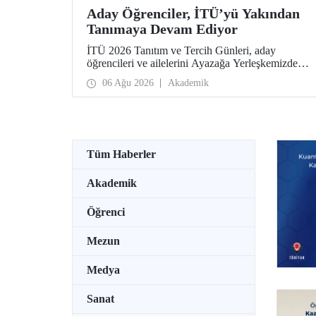
Aday Öğrenciler, İTÜ’yü Yakından
Tanımaya Devam Ediyor
İTÜ 2026 Tanıtım ve Tercih Günleri, aday
öğrencileri ve ailelerini Ayazağa Yerleşkemizde
ağırlamaya devam ediyor. Tanıtım ve Tercih
06 Ağu 2026
Akademik
Günleri 7 Ağustos’ta tamamlanacak, ilgili fakülte
ve birimler adaylara bilgi vermeye devam edecek.
Tüm Haberler
Akademik
Öğrenci
Mezun
Medya
Sanat