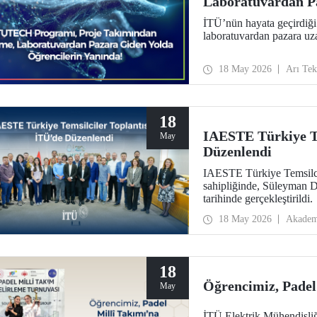
Laboratuvardan Pa
Yanında
İTÜ’nün hayata geçirdiğ
laboratuvardan pazara uza
18 May 2026
Arı Te
18
IAESTE Türkiye Te
May
Düzenlendi
IAESTE Türkiye Temsilcil
sahipliğinde, Süleyman 
tarihinde gerçekleştirildi.
18 May 2026
Akadem
18
Öğrencimiz, Padel 
May
İTÜ Elektrik Mühendisliğ