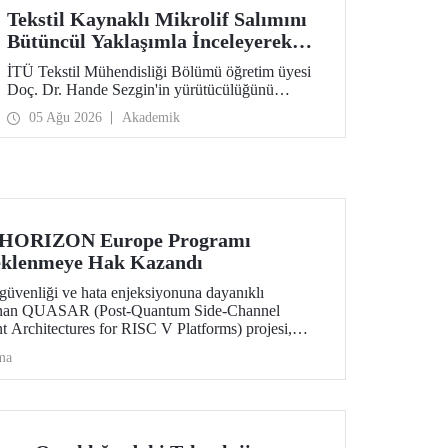
Tekstil Kaynaklı Mikrolif Salımını
Bütüncül Yaklaşımla İnceleyerek
Analiz ve Azaltım Stratejileri
İTÜ Tekstil Mühendisliği Bölümü öğretim üyesi
Geliştirecek Projeye TÜBİTAK
Doç. Dr. Hande Sezgin'in yürütücülüğünü
Desteği
üstlendiği “Sürdürülebilir Pamuk ve Polyester
05 Ağu 2026
Akademik
Esaslı Tekstil Ürünlerinde Kullanım Koşullarına
Bağlı Mikrolif Salımı: Aşınma, UV Maruziyeti ve
Yıkama Döngülerinin Bütünsel Analizi ve
Azaltım Stratejilerinin Geliştirilmesi” başlıklı
proje, TÜBİTAK 2515 – COST Aksiyon Üyeleri
Ar-Ge Destek Programı kapsamında
desteklenmeye hak kazandı.
 HORIZON Europe Programı
eklenmeye Hak Kazandı
üvenliği ve hata enjeksiyonuna dayanıklı
lanan QUASAR (Post-Quantum Side-Channel
t Architectures for RISC V Platforms) projesi,
S ECCC 05 çağrısı kapsamında desteklenmeye
ma