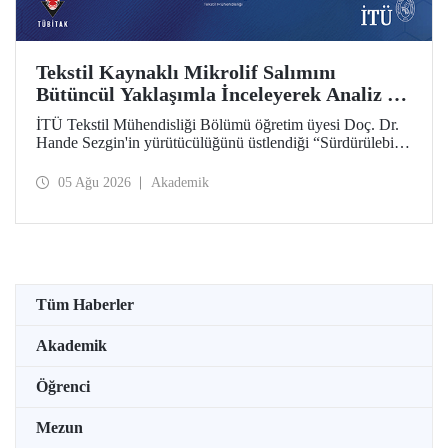
Tekstil Kaynaklı Mikrolif Salımını
Bütüncül Yaklaşımla İnceleyerek Analiz ve
Azaltım Stratejileri Geliştirecek Projeye
İTÜ Tekstil Mühendisliği Bölümü öğretim üyesi Doç. Dr.
TÜBİTAK Desteği
Hande Sezgin'in yürütücülüğünü üstlendiği “Sürdürülebilir
Pamuk ve Polyester Esaslı Tekstil Ürünlerinde Kullanım
Koşullarına Bağlı Mikrolif Salımı: Aşınma, UV Maruziyeti
05 Ağu 2026
Akademik
ve Yıkama Döngülerinin Bütünsel Analizi ve Azaltım
Stratejilerinin Geliştirilmesi” başlıklı proje, TÜBİTAK
2515 – COST Aksiyon Üyeleri Ar-Ge Destek Programı
kapsamında desteklenmeye hak kazandı.
Tüm Haberler
Akademik
Öğrenci
Mezun