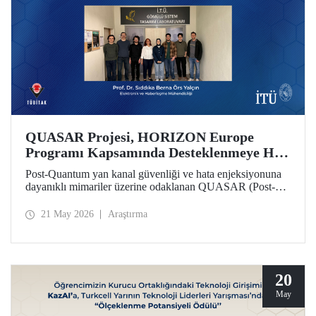
QUASAR Projesi, HORIZON Europe
Programı Kapsamında Desteklenmeye Hak
Kazandı
Post-Quantum yan kanal güvenliği ve hata enjeksiyonuna
dayanıklı mimariler üzerine odaklanan QUASAR (Post-
Quantum Side-Channel Secure and Fault-Resistant
Architectures for RISC V Platforms) projesi, HORIZON
21 May 2026
Araştırma
CL3 2025 02 CS ECCC 05 çağrısı kapsamında
desteklenmeye hak kazandı.
20
May