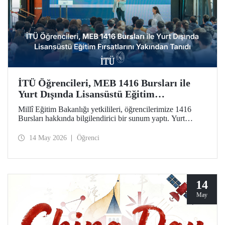
İTÜ Öğrencileri, MEB 1416 Bursları ile
Yurt Dışında Lisansüstü Eğitim
Fırsatlarını Yakından Tanıdı
Millî Eğitim Bakanlığı yetkilileri, öğrencilerimize 1416
Bursları hakkında bilgilendirici bir sunum yaptı. Yurt
dışındaki seçkin üniversitelerde lisansüstü eğitim olanağını
kamuda istihdam garantisiyle taçlandıran burslara ilginin
14 May 2026
Öğrenci
artırılmasını amaçlayan etkinlikte soru-cevap oturumu da
düzenlendi.
14
May