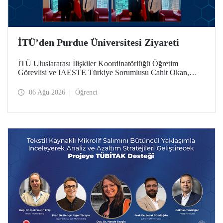
İTÜ’den Purdue Üniversitesi Ziyareti
İTÜ Uluslararası İlişkiler Koordinatörlüğü Öğretim
Görevlisi ve IAESTE Türkiye Sorumlusu Cahit Okan,
akademik ilişkileri ve iş birliğini geliştirmek amacıyla 20-27
Temmuz tarihlerinde ABD’de dünyanın önde gelen
06 Ağu 2026
Öğrenci
araştırma üniversitelerinden Purdue Üniversitesi başta
olmak üzere bir dizi ziyarette bulundu.