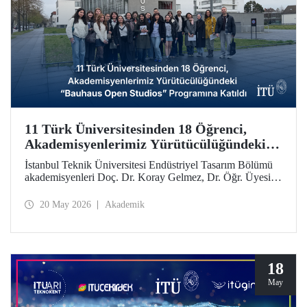
11 Türk Üniversitesinden 18 Öğrenci,
Akademisyenlerimiz Yürütücülüğündeki
“Bauhaus Open Studios” Programına
İstanbul Teknik Üniversitesi Endüstriyel Tasarım Bölümü
Katıldı
akademisyenleri Doç. Dr. Koray Gelmez, Dr. Öğr. Üyesi
Pelin Efilti ve Arş. Gör. Ali Cankat Alan yürütücülüğünde
ve Stiftung Bauhaus Dessau iş birliğiyle geçen Eylül
20 May 2026
Akademik
ayında başlayan Bauhaus Open Studios programı başarıyla
tamamlandı.
18
May