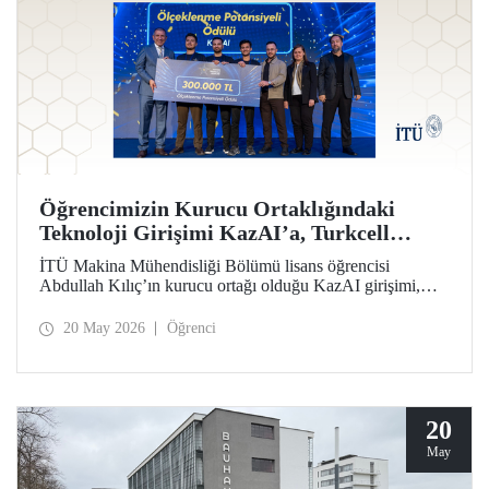
Öğrencimizin Kurucu Ortaklığındaki
Teknoloji Girişimi KazAI’a, Turkcell
Yarının Teknoloji Liderleri Yarışmasında
İTÜ Makina Mühendisliği Bölümü lisans öğrencisi
“Ölçeklenme Potansiyeli Ödülü”
Abdullah Kılıç’ın kurucu ortağı olduğu KazAI girişimi,
Turkcell Yarının Teknoloji Liderleri Yarışması “Ölçeklenme
Potansiyeli Ödülü”nün sahibi oldu. Farklı disiplinlerden
20 May 2026
Öğrenci
öğrenciler, girişimlerinde yapay zekâ, yazılım ve
mühendislik alanlarını bir araya getirdi.
20
May