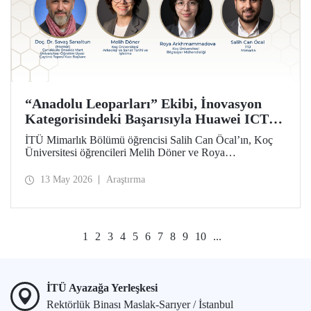
“Anadolu Leoparları” Ekibi, İnovasyon
Kategorisindeki Başarısıyla Huawei ICT
Competition 2026’nın Çin’deki Küresel
İTÜ Mimarlık Bölümü öğrencisi Salih Can Öcal’ın, Koç
Finalinde!
Üniversitesi öğrencileri Melih Döner ve Roya
Arkhmammadova ile oluşturduğu “Anadolu Leoparları”
ekibi, “Çayönü AI-VR Experience” isimli projesiyle
13 May 2026
Araştırma
inovasyon kategorisinde Huawei ICT Competition 2026
Küresel Finalinde yarışmaya hak kazandı.
1
2
3
4
5
6
7
8
9
10
...
İTÜ Ayazağa Yerleşkesi
Rektörlük Binası Maslak-Sarıyer / İstanbul