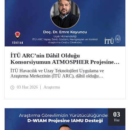
İTÜ ARC’nin Dâhil Olduğu
Konsorsiyumun ATMOSPHER Projesine
Ufuk Avrupa Desteği
İTÜ Havacılık ve Uzay Teknolojileri Uygulama ve
Araştırma Merkezinin (İTÜ ARC), dâhil olduğu
uluslararası konsorsiyum, ATMOSPHER Projesiyle Ufuk
Avrupa desteği kazandı. Bu projeyle İTÜ ARC’nin hava
03 Haz 2026
Araştırma
trafik yönetimi ve havacılıkta yapay zekâ alanlarında
yetkinliği, Avrupa kıtası ölçeğinde hava trafik yönetimi
(ATM) alanlarındaki dev isimler arasında yer alacak.
03
Haz