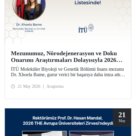
Mezunumuz, Nörodejenerasyon ve Doku
Onarımı Araştırmaları Dolayısıyla 2026
Forbes 30 Altı 30 Listesinde!
İTÜ Moleküler Biyoloji ve Genetik Bölümü lisans mezunu
Dr. Xhoela Bame, gurur verici bir başarıya daha imza attı.
Dr. Bame, nörodejenerasyon ve doku onarımı alanlarındaki
çalışmaları dolayısıyla Forbes dergisinin “2026 Avrupa’nın
21 May 2026
Araştırma
Bilim ve Sağlık Hizmetlerinde 30 Yaş Altı 30 İsmi”
listesine seçildi.
21
May