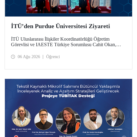
İTÜ’den Purdue Üniversitesi Ziyareti
İTÜ Uluslararası İlişkiler Koordinatörlüğü Öğretim
Görevlisi ve IAESTE Türkiye Sorumlusu Cahit Okan,
akademik ilişkileri ve iş birliğini geliştirmek amacıyla 20-27
Temmuz tarihlerinde ABD’de dünyanın önde gelen
06 Ağu 2026
Öğrenci
araştırma üniversitelerinden Purdue Üniversitesi başta
olmak üzere bir dizi ziyarette bulundu.