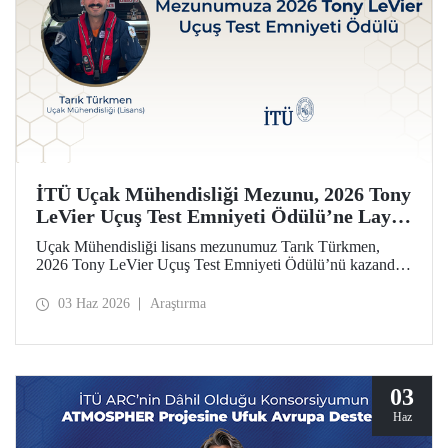
İTÜ Uçak Mühendisliği Mezunu, 2026 Tony
LeVier Uçuş Test Emniyeti Ödülü’ne Layık
Görüldü
Uçak Mühendisliği lisans mezunumuz Tarık Türkmen,
2026 Tony LeVier Uçuş Test Emniyeti Ödülü’nü kazandı.
Mezunumuz, yeni bir uçuş test tekniği geliştirerek uçuş test
emniyetine ve literatürüne sağladığı katkıyla bu prestijli
03 Haz 2026
Araştırma
ödülü kazanan ilk ve tek Türk oldu.
03
Haz