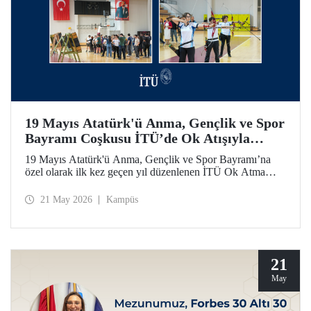
19 Mayıs Atatürk'ü Anma, Gençlik ve Spor
Bayramı Coşkusu İTÜ’de Ok Atışıyla
Yaşandı
19 Mayıs Atatürk'ü Anma, Gençlik ve Spor Bayramı’na
özel olarak ilk kez geçen yıl düzenlenen İTÜ Ok Atma
Etkinliği, 2026 yılında da İTÜ ailesini spor bilinci etrafında
bir araya getirdi.
21 May 2026
Kampüs
21
May