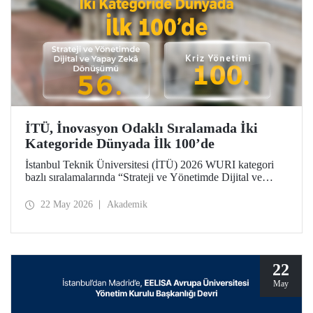
İTÜ, İnovasyon Odaklı Sıralamada İki
Kategoride Dünyada İlk 100’de
İstanbul Teknik Üniversitesi (İTÜ) 2026 WURI kategori
bazlı sıralamalarında “Strateji ve Yönetimde Dijital ve
Yapay Zekâ Dönüşümü”nde 56’ncı, “Kriz Yönetimi”nde
100’üncü oldu.
22 May 2026
Akademik
22
May