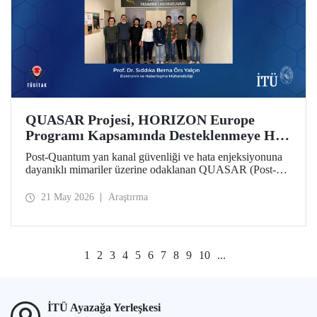
QUASAR Projesi, HORIZON Europe
Programı Kapsamında Desteklenmeye Hak
Kazandı
Post-Quantum yan kanal güvenliği ve hata enjeksiyonuna
dayanıklı mimariler üzerine odaklanan QUASAR (Post-
Quantum Side-Channel Secure and Fault-Resistant
Architectures for RISC V Platforms) projesi, HORIZON
21 May 2026
Araştırma
CL3 2025 02 CS ECCC 05 çağrısı kapsamında
desteklenmeye hak kazandı.
1
2
3
4
5
6
7
8
9
10
...
İTÜ Ayazağa Yerleşkesi