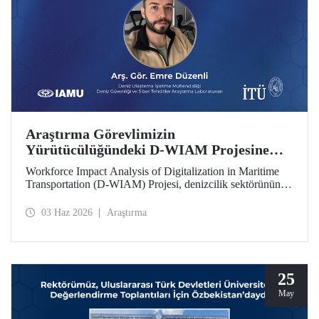
Araştırma Görevlimizin
Yürütücülüğündeki D-WIAM Projesine
IAMU Desteği
Workforce Impact Analysis of Digitalization in Maritime
Transportation (D-WIAM) Projesi, denizcilik sektörünün
dijital dönüşümünün iş gücüne etkilerine odaklanıyor.
Uluslararası Denizcilik Üniversiteleri Birliği (IAMU)
03 Haz 2026
Araştırma
tarafından desteklenen projeyi, İTÜ Deniz Ulaştırma
İşletme Mühendisliği Bölümü Araştırma Görevlisi ve Deniz
Güvenliği ve Siber Tehditler Araştırma Laboratuvarı
araştırmacısı Emre Düzenli yürütecek.
25
May