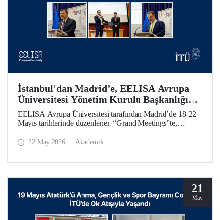
İstanbul’dan Madrid’e, EELISA Avrupa
Üniversitesi Yönetim Kurulu Başkanlığı
Devri
EELISA Avrupa Üniversitesi tarafından Madrid’de 18-22
Mayıs tarihlerinde düzenlenen “Grand Meetings”te,
EELISA Yönetim Kurulu Dönem Başkanlığı İTÜ’den
UPM’e geçti. İTÜ Rektörü Prof. Dr. Hasan Mandal, 6 ay
22 May 2026
Akademik
boyunca sürdürdüğü Başkanlık görevini UPM Rektörü
Prof. Dr. Óscar García Suárez’e düzenlenen bir törenle
devretti.
21
May