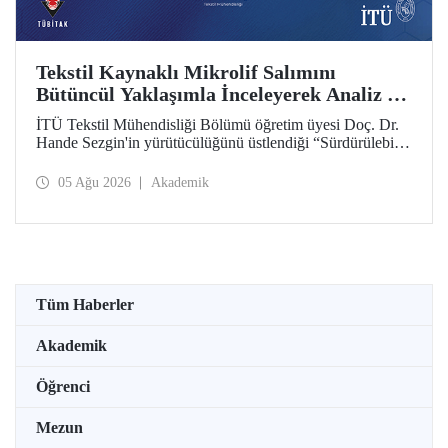
Tekstil Kaynaklı Mikrolif Salımını
Bütüncül Yaklaşımla İnceleyerek Analiz ve
Azaltım Stratejileri Geliştirecek Projeye
İTÜ Tekstil Mühendisliği Bölümü öğretim üyesi Doç. Dr.
TÜBİTAK Desteği
Hande Sezgin'in yürütücülüğünü üstlendiği “Sürdürülebilir
Pamuk ve Polyester Esaslı Tekstil Ürünlerinde Kullanım
Koşullarına Bağlı Mikrolif Salımı: Aşınma, UV Maruziyeti
05 Ağu 2026
Akademik
ve Yıkama Döngülerinin Bütünsel Analizi ve Azaltım
Stratejilerinin Geliştirilmesi” başlıklı proje, TÜBİTAK
2515 – COST Aksiyon Üyeleri Ar-Ge Destek Programı
kapsamında desteklenmeye hak kazandı.
Tüm Haberler
Akademik
Öğrenci
Mezun