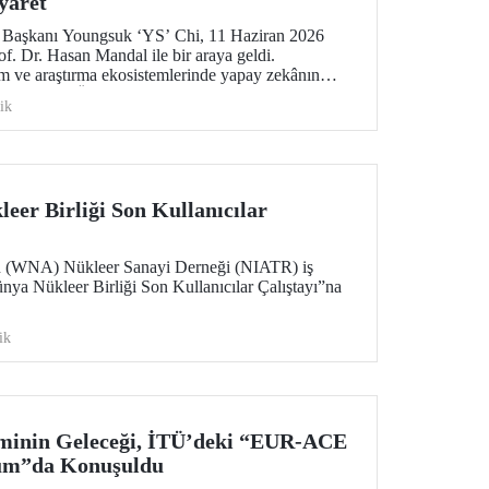
yaret
 Başkanı Youngsuk ‘YS’ Chi, 11 Haziran 2026
f. Dr. Hasan Mandal ile bir araya geldi.
 ve araştırma ekosistemlerinde yapay zekânın
’üncü Nesil Üniversite” yaklaşımı üzerine verimli
ik
eer Birliği Son Kullanıcılar
n (WNA) Nükleer Sanayi Derneği (NIATR) iş
ünya Nükleer Birliği Son Kullanıcılar Çalıştayı”na
ik
iminin Geleceği, İTÜ’deki “EUR-ACE
um”da Konuşuldu