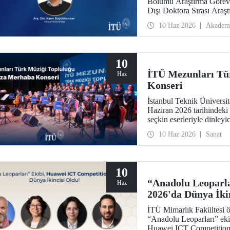
Bölümü Araştırma Göre
Dışı Doktora Sırası Ara
kazandı.
10 Haz 2026
Akadem
10
İTÜ Mezunları Tü
Haz
Konseri
İstanbul Teknik Üniversi
Haziran 2026 tarihindeki
seçkin eserleriyle dinleyi
10 Haz 2026
Sanat
10
“Anadolu Leoparla
Haz
2026'da Dünya İki
İTÜ Mimarlık Fakültesi ö
“Anadolu Leoparları” eki
Huawei ICT Competition 