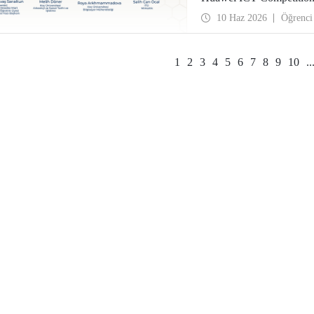
oldu.
10 Haz 2026
Öğrenci
1
2
3
4
5
6
7
8
9
10
..