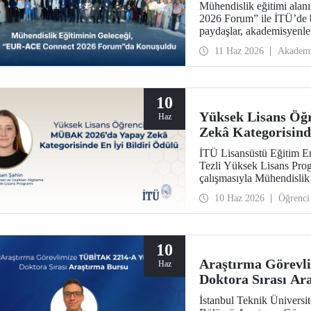
Mühendislik eğitimi ala
2026 Forum” ile İTÜ’de b
paydaşlar, akademisyenler,
için insan ve fikir odaklı
11 Haz 2026
Akadem
10
Yüksek Lisans Ö
Haz
Zekâ Kategorisind
İTÜ Lisansüstü Eğitim E
Tezli Yüksek Lisans Progr
çalışmasıyla Mühendislik
(MÜBAK 2026) Yapay Zekâ
10 Haz 2026
Öğrenci
10
Araştırma Görevl
Haz
Doktora Sırası Ar
İstanbul Teknik Üniversi