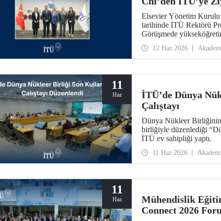
Chi’den İTÜ’ye Zi
Elsevier Yönetim Kurulu
tarihinde İTÜ Rektörü Pro
Görüşmede yükseköğretim
dönüştürücü etkisi ile “4
12 Haz 2026
Akadem
görüş alışverişleri yapıldı.
11
İTÜ’de Dünya Nükl
Haz
Çalıştayı
Dünya Nükleer Birliğini
birliğiyle düzenlediği “D
İTÜ ev sahipliği yaptı.
11 Haz 2026
Akadem
11
Mühendislik Eğit
Haz
Connect 2026 For