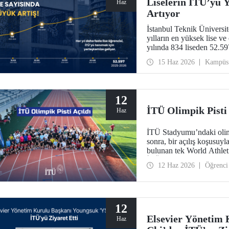
Liselerin İTÜ’yü Y
Haz
Artıyor
İstanbul Teknik Üniversit
yılların en yüksek lise ve
yılında 834 liseden 52.5
15 Haz 2026
Kampüs
12
İTÜ Olimpik Pisti 
Haz
İTÜ Stadyumu’ndaki olimp
sonra, bir açılış koşusuyl
bulunan tek World Athletic
İTÜ ailesi bir araya geldi.
12 Haz 2026
Öğrenci
12
Elsevier Yönetim 
Haz