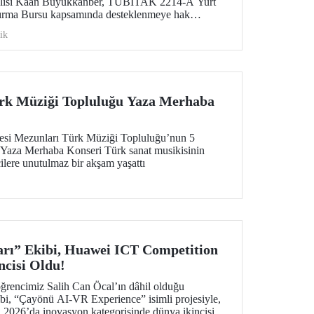
vlisi Kaan Büyükkanber, TÜBİTAK 2214-A Yurt
ştırma Bursu kapsamında desteklenmeye hak
ik
rk Müziği Topluluğu Yaza Merhaba
tesi Mezunları Türk Müziği Topluluğu’nun 5
 Yaza Merhaba Konseri Türk sanat musikisinin
cilere unutulmaz bir akşam yaşattı
rı” Ekibi, Huawei ICT Competition
ncisi Oldu!
ğrencimiz Salih Can Öcal’ın dâhil olduğu
bi, “Çayönü AI-VR Experience” isimli projesiyle,
2026’da inovasyon kategorisinde dünya ikincisi