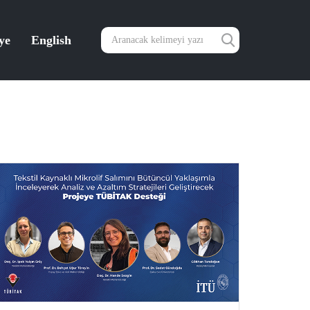
ye
English