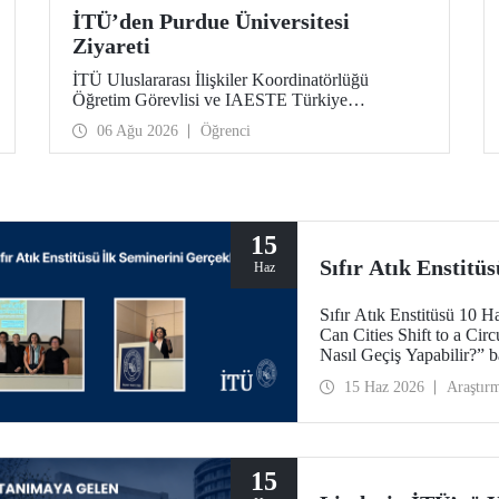
İTÜ’den Purdue Üniversitesi
Ziyareti
İTÜ Uluslararası İlişkiler Koordinatörlüğü
Öğretim Görevlisi ve IAESTE Türkiye
Sorumlusu Cahit Okan, akademik ilişkileri ve iş
06 Ağu 2026
Öğrenci
birliğini geliştirmek amacıyla 20-27 Temmuz
tarihlerinde ABD’de dünyanın önde gelen
araştırma üniversitelerinden Purdue Üniversitesi
başta olmak üzere bir dizi ziyarette bulundu.
15
Sıfır Atık Enstitü
Haz
Sıfır Atık Enstitüsü 10 
Can Cities Shift to a Ci
Nasıl Geçiş Yapabilir?” ba
15 Haz 2026
Araştır
15