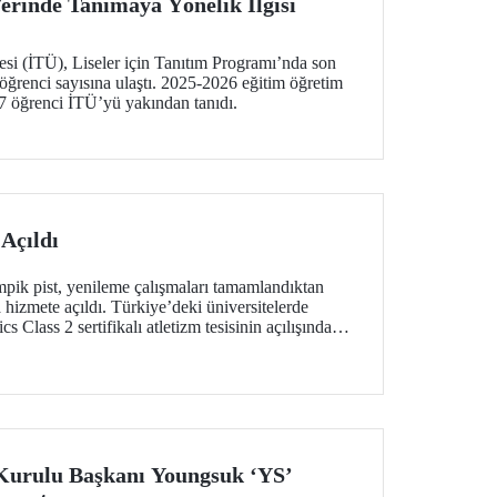
erinde Tanımaya Yönelik İlgisi
esi (İTÜ), Liseler için Tanıtım Programı’nda son
 öğrenci sayısına ulaştı. 2025-2026 eğitim öğretim
97 öğrenci İTÜ’yü yakından tanıdı.
Açıldı
ik pist, yenileme çalışmaları tamamlandıktan
a hizmete açıldı. Türkiye’deki üniversitelerde
s Class 2 sertifikalı atletizm tesisinin açılışında
Kurulu Başkanı Youngsuk ‘YS’