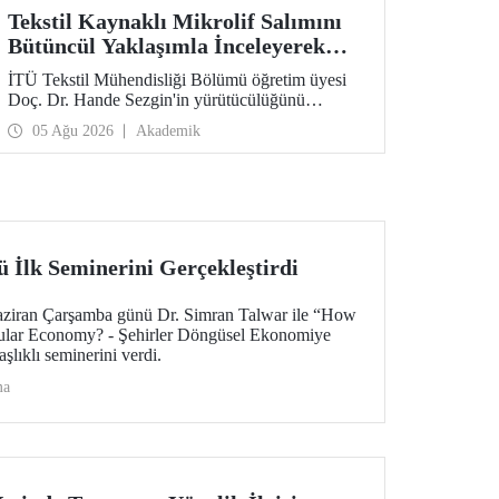
Tekstil Kaynaklı Mikrolif Salımını
Bütüncül Yaklaşımla İnceleyerek
Analiz ve Azaltım Stratejileri
İTÜ Tekstil Mühendisliği Bölümü öğretim üyesi
Geliştirecek Projeye TÜBİTAK
Doç. Dr. Hande Sezgin'in yürütücülüğünü
Desteği
üstlendiği “Sürdürülebilir Pamuk ve Polyester
05 Ağu 2026
Akademik
Esaslı Tekstil Ürünlerinde Kullanım Koşullarına
Bağlı Mikrolif Salımı: Aşınma, UV Maruziyeti ve
Yıkama Döngülerinin Bütünsel Analizi ve
Azaltım Stratejilerinin Geliştirilmesi” başlıklı
proje, TÜBİTAK 2515 – COST Aksiyon Üyeleri
Ar-Ge Destek Programı kapsamında
desteklenmeye hak kazandı.
sü İlk Seminerini Gerçekleştirdi
Haziran Çarşamba günü Dr. Simran Talwar ile “How
rcular Economy? - Şehirler Döngüsel Ekonomiye
şlıklı seminerini verdi.
ma