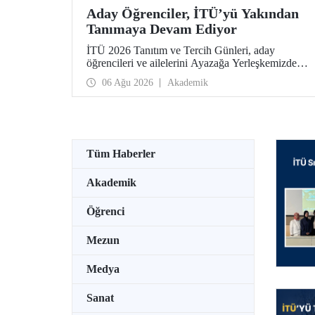
Aday Öğrenciler, İTÜ’yü Yakından
Tanımaya Devam Ediyor
İTÜ 2026 Tanıtım ve Tercih Günleri, aday
öğrencileri ve ailelerini Ayazağa Yerleşkemizde
ağırlamaya devam ediyor. Tanıtım ve Tercih
06 Ağu 2026
Akademik
Günleri 7 Ağustos’ta tamamlanacak, ilgili fakülte
ve birimler adaylara bilgi vermeye devam edecek.
Tüm Haberler
Akademik
Öğrenci
Mezun
Medya
Sanat