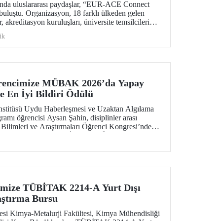
nında uluslararası paydaşlar, “EUR-ACE Connect
uluştu. Organizasyon, 18 farklı ülkeden gelen
 akreditasyon kuruluşları, üniversite temsilcileri
 bir ağ oluşturmayı amaçladı.
ik
ğrencimize MÜBAK 2026’da Yapay
e En İyi Bildiri Ödülü
nstitüsü Uydu Haberleşmesi ve Uzaktan Algılama
amı öğrencisi Aysan Şahin, disiplinler arası
 Bilimleri ve Araştırmaları Öğrenci Kongresi’nde
 kategorisinde En İyi Bildiri Ödülü’nü kazandı.
imize TÜBİTAK 2214-A Yurt Dışı
aştırma Bursu
tesi Kimya-Metalurji Fakültesi, Kimya Mühendisliği