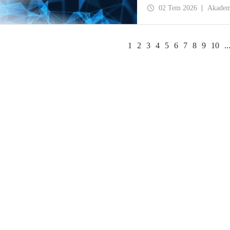
ve potansiyel iş birlikleri 
02 Tem 2026
Akadem
1
2
3
4
5
6
7
8
9
10
..