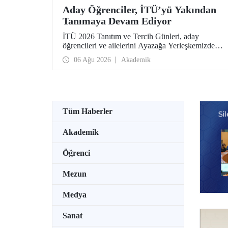
Aday Öğrenciler, İTÜ’yü Yakından
Tanımaya Devam Ediyor
İTÜ 2026 Tanıtım ve Tercih Günleri, aday
öğrencileri ve ailelerini Ayazağa Yerleşkemizde
ağırlamaya devam ediyor. Tanıtım ve Tercih
06 Ağu 2026
Akademik
Günleri 7 Ağustos’ta tamamlanacak, ilgili fakülte
ve birimler adaylara bilgi vermeye devam edecek.
Tüm Haberler
Akademik
Öğrenci
Mezun
Medya
Sanat