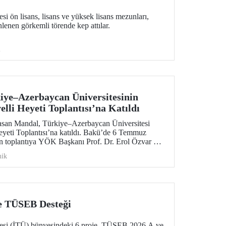
si ön lisans, lisans ve yüksek lisans mezunları,
nen görkemli törende kep attılar.
i
ye–Azerbaycan Üniversitesinin
lli Heyeti Toplantısı’na Katıldı
asan Mandal, Türkiye–Azerbaycan Üniversitesi
yeti Toplantısı’na katıldı. Bakü’de 6 Temmuz
n toplantıya YÖK Başkanı Prof. Dr. Erol Özvar ve
tim Bakanı Emin Amrullayev başkanlık etti.
ik
e TÜSEB Desteği
itesi (İTÜ) bünyesindeki 6 proje, TÜSEB 2026 A ve