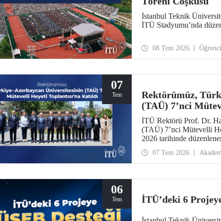
Töreni Coşkusu
İstanbul Teknik Üniversite
İTÜ Stadyumu’nda düzenle
08 Tem 2026
Öğrenc
07
Rektörümüz, Türki
Tem
(TAÜ) 7’nci Müteve
İTÜ Rektörü Prof. Dr. H
(TAÜ) 7’nci Mütevelli He
2026 tarihinde düzenlene
Azerbaycan Bilim ve Eği
07 Tem 2026
Akadem
06
İTÜ’deki 6 Projey
Tem
İstanbul Teknik Ünivers