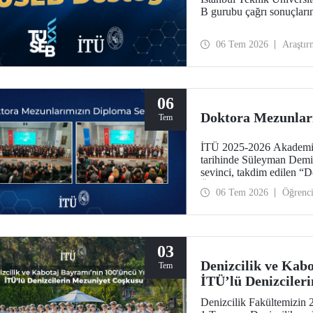
B gurubu çağrı sonuçları
06 Tem 2026
Araştır
06
Doktora Mezunlar
Tem
İTÜ 2025-2026 Akademik
tarihinde Süleyman Demi
sevinci, takdim edilen “
Ödülleri” ile taçlandı.
06 Tem 2026
Öğrenc
03
Denizcilik ve Kab
Tem
İTÜ’lü Denizciler
Denizcilik Fakültemizin 