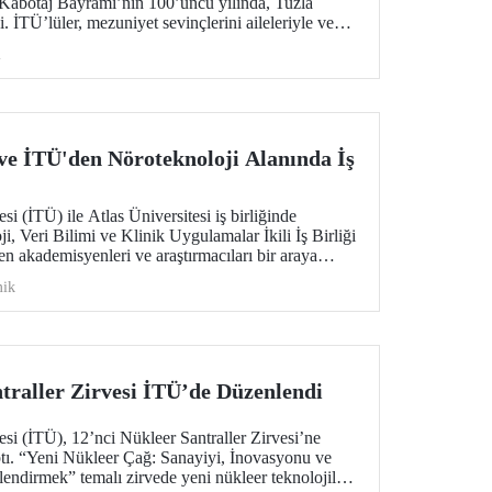
Kabotaj Bayramı’nın 100’üncü yılında, Tuzla
 İTÜ’lüler, mezuniyet sevinçlerini aileleriyle ve
enizcilik alanındaki kamu, sivil toplum ve sektör
i
 mezuniyet gururuna tanıklık etti.
 ve İTÜ'den Nöroteknoloji Alanında İş
si (İTÜ) ile Atlas Üniversitesi iş birliğinde
, Veri Bilimi ve Klinik Uygulamalar İkili İş Birliği
den akademisyenleri ve araştırmacıları bir araya
ik
traller Zirvesi İTÜ’de Düzenlendi
esi (İTÜ), 12’nci Nükleer Santraller Zirvesi’ne
tı. “Yeni Nükleer Çağ: Sanayiyi, İnovasyonu ve
lendirmek” temalı zirvede yeni nükleer teknolojiler