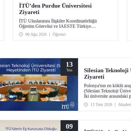
İTÜ’den Purdue Üniversitesi
Ziyareti
İTÜ Uluslararası İlişkiler Koordinatörlüğü
Öğretim Görevlisi ve IAESTE Türkiye
Sorumlusu Cahit Okan, akademik ilişkileri ve iş
06 Ağu 2026
Öğrenci
birliğini geliştirmek amacıyla 20-27 Temmuz
tarihlerinde ABD’de dünyanın önde gelen
araştırma üniversitelerinden Purdue Üniversitesi
başta olmak üzere bir dizi ziyarette bulundu.
13
Silesian Teknoloji
Tem
Ziyareti
Polonya'nın en köklü araş
(Silesian Teknoloji Ünive
İki üniversite arasındaki 
yapıldığı ziyarette sürdürü
13 Tem 2026
Akadem
araştırma merkezi kurulma
09