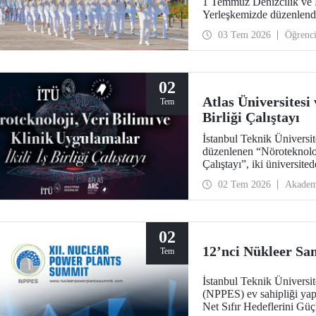
1 Temmuz Denizcilik ve 
Yerleşkemizde düzenlendi.
hocalarıyla paylaştılar. D
03 Tem 2026
Öğrenc
temsilcileri İTÜ ailesinin
02
Atlas Üniversitesi
Tem
Birliği Çalıştayı
İstanbul Teknik Üniversite
düzenlenen “Nöroteknoloji
Çalıştayı”, iki üniversite
getirdi.
02 Tem 2026
Akadem
02
12’nci Nükleer San
Tem
İstanbul Teknik Üniversit
(NPPES) ev sahipliği yap
Net Sıfır Hedeflerini Güç