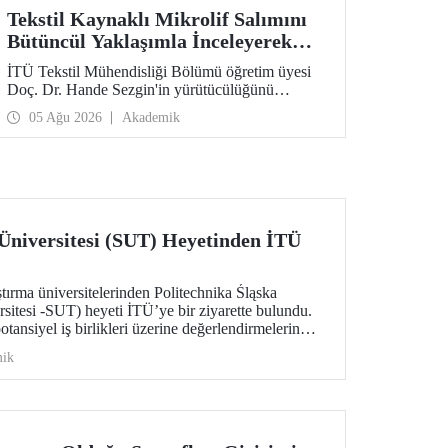
Tekstil Kaynaklı Mikrolif Salımını
Bütüncül Yaklaşımla İnceleyerek
Analiz ve Azaltım Stratejileri
İTÜ Tekstil Mühendisliği Bölümü öğretim üyesi
Geliştirecek Projeye TÜBİTAK
Doç. Dr. Hande Sezgin'in yürütücülüğünü
Desteği
üstlendiği “Sürdürülebilir Pamuk ve Polyester
05 Ağu 2026
Akademik
Esaslı Tekstil Ürünlerinde Kullanım Koşullarına
Bağlı Mikrolif Salımı: Aşınma, UV Maruziyeti ve
Yıkama Döngülerinin Bütünsel Analizi ve
Azaltım Stratejilerinin Geliştirilmesi” başlıklı
proje, TÜBİTAK 2515 – COST Aksiyon Üyeleri
Ar-Ge Destek Programı kapsamında
desteklenmeye hak kazandı.
 Üniversitesi (SUT) Heyetinden İTÜ
tırma üniversitelerinden Politechnika Śląska
rsitesi -SUT) heyeti İTÜ’ye bir ziyarette bulundu.
potansiyel iş birlikleri üzerine değerlendirmelerin
lebilirlik ve dijital teknolojiler odaklı ortak
ik
sı gündem başlıkları arasında yer aldı.