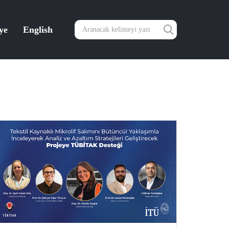
ye
English