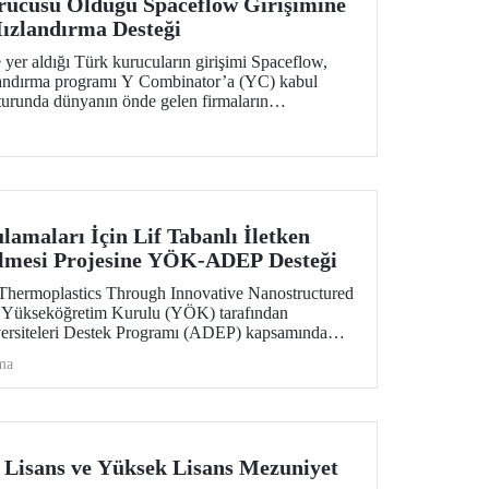
rucusu Olduğu Spaceflow Girişimine
Hızlandırma Desteği
 yer aldığı Türk kurucuların girişimi Spaceflow,
zlandırma programı Y Combinator’a (YC) kabul
m turunda dünyanın önde gelen firmaların
dolar yatırım aldı.
amaları İçin Lif Tabanlı İletken
rilmesi Projesine YÖK-ADEP Desteği
hermoplastics Through Innovative Nanostructured
e, Yükseköğretim Kurulu (YÖK) tarafından
versiteleri Destek Programı (ADEP) kapsamında
ı. Projenin ortak yürütücülüğünü Tekstil
ma
etim üyesi Prof. Dr. Burçak Karagüzel Kayaoğlu
 Mühendisliği Bölümü öğretim üyesi Prof. Dr.
pıyor.
 Lisans ve Yüksek Lisans Mezuniyet