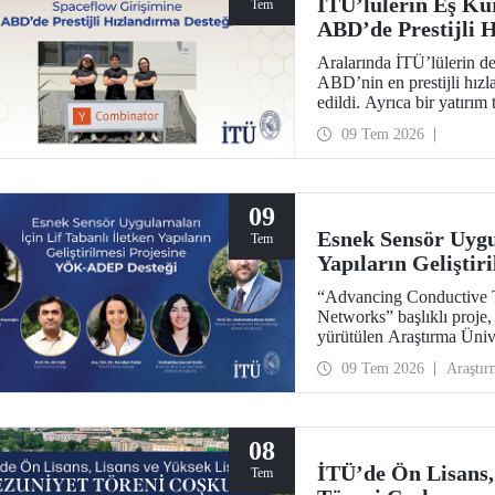
İTÜ’lülerin Eş Ku
Tem
ABD’de Prestijli 
Aralarında İTÜ’lülerin de
ABD’nin en prestijli hı
edildi. Ayrıca bir yatırı
yöneticilerinden 1 milyon 
09 Tem 2026
09
Esnek Sensör Uygul
Tem
Yapıların Gelişti
“Advancing Conductive T
Networks” başlıklı proj
yürütülen Araştırma Üni
desteklenmeye hak kazand
09 Tem 2026
Araştır
Mühendisliği Bölümü öğr
ile Metalurji ve Malzeme
Mohammadreza Nofar ya
08
İTÜ’de Ön Lisans,
Tem