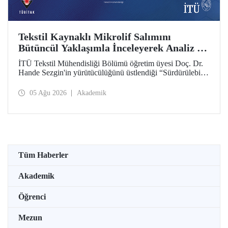
Tekstil Kaynaklı Mikrolif Salımını
Bütüncül Yaklaşımla İnceleyerek Analiz ve
Azaltım Stratejileri Geliştirecek Projeye
İTÜ Tekstil Mühendisliği Bölümü öğretim üyesi Doç. Dr.
TÜBİTAK Desteği
Hande Sezgin'in yürütücülüğünü üstlendiği “Sürdürülebilir
Pamuk ve Polyester Esaslı Tekstil Ürünlerinde Kullanım
Koşullarına Bağlı Mikrolif Salımı: Aşınma, UV Maruziyeti
05 Ağu 2026
Akademik
ve Yıkama Döngülerinin Bütünsel Analizi ve Azaltım
Stratejilerinin Geliştirilmesi” başlıklı proje, TÜBİTAK
2515 – COST Aksiyon Üyeleri Ar-Ge Destek Programı
kapsamında desteklenmeye hak kazandı.
Tüm Haberler
Akademik
Öğrenci
Mezun