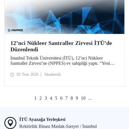
12’nci Nükleer Santraller Zirvesi İTÜ’de
Düzenlendi
İstanbul Teknik Üniversitesi (İTÜ), 12’nci Nükleer
Santraller Zirvesi’ne (NPPES) ev sahipliği yaptı. “Yeni
Nükleer Çağ: Sanayiyi, İnovasyonu ve Net Sıfır
Hedeflerini Güçlendirmek” temalı zirvede yeni nükleer
02 Tem 2026
Akademik
teknolojiler ve potansiyel iş birlikleri ele alındı.
1
2
3
4
5
6
7
8
9
10
...
İTÜ Ayazağa Yerleşkesi
Rektörlük Binası Maslak-Sarıyer / İstanbul