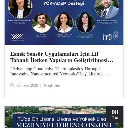
Esnek Sensör Uygulamaları İçin Lif
Tabanlı İletken Yapıların Geliştirilmesi
Projesine YÖK-ADEP Desteği
“Advancing Conductive Thermoplastics Through
Innovative Nanostructured Networks” başlıklı proje,
Yükseköğretim Kurulu (YÖK) tarafından yürütülen
Araştırma Üniversiteleri Destek Programı (ADEP)
09 Tem 2026
Araştırma
kapsamında desteklenmeye hak kazandı. Projenin ortak
yürütücülüğünü Tekstil Mühendisliği Bölümü öğretim
üyesi Prof. Dr. Burçak Karagüzel Kayaoğlu ile Metalurji ve
Malzeme Mühendisliği Bölümü öğretim üyesi Prof. Dr.
Mohammadreza Nofar yapıyor.
08
Tem