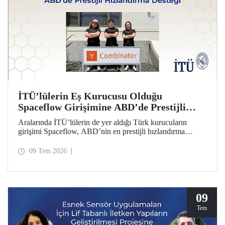
İTÜ’lülerin Eş Kurucusu Olduğu
Spaceflow Girişimine ABD’de Prestijli
Hızlandırma Desteği
Aralarında İTÜ’lülerin de yer aldığı Türk kurucuların
girişimi Spaceflow, ABD’nin en prestijli hızlandırma
programı Y Combinator’a (YC) kabul edildi. Ayrıca bir
yatırım turunda dünyanın önde gelen firmaların
09 Tem 2026
yöneticilerinden 1 milyon dolar yatırım aldı.
09
Tem