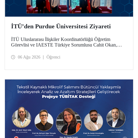
İTÜ’den Purdue Üniversitesi Ziyareti
İTÜ Uluslararası İlişkiler Koordinatörlüğü Öğretim
Görevlisi ve IAESTE Türkiye Sorumlusu Cahit Okan,
akademik ilişkileri ve iş birliğini geliştirmek amacıyla 20-27
Temmuz tarihlerinde ABD’de dünyanın önde gelen
06 Ağu 2026
Öğrenci
araştırma üniversitelerinden Purdue Üniversitesi başta
olmak üzere bir dizi ziyarette bulundu.