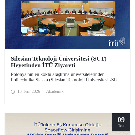
Silesian Teknoloji Üniversitesi (SUT)
Heyetinden İTÜ Ziyareti
Polonya'nın en köklü araştırma üniversitelerinden
Politechnika Śląska (Silesian Teknoloji Üniversitesi -SUT)
heyeti İTÜ’ye bir ziyarette bulundu. İki üniversite
arasındaki potansiyel iş birlikleri üzerine değerlendirmelerin
13 Tem 2026
Akademik
yapıldığı ziyarette sürdürülebilirlik ve dijital teknolojiler
odaklı ortak araştırma merkezi kurulması gündem başlıkları
arasında yer aldı.
09
Tem