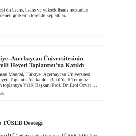
si ön lisans, lisans ve yüksek lisans mezunları,
nen görkemli törende kep attılar.
i
ye–Azerbaycan Üniversitesinin
lli Heyeti Toplantısı’na Katıldı
asan Mandal, Türkiye–Azerbaycan Üniversitesi
yeti Toplantısı’na katıldı. Bakü’de 6 Temmuz
n toplantıya YÖK Başkanı Prof. Dr. Erol Özvar ve
tim Bakanı Emin Amrullayev başkanlık etti.
ik
e TÜSEB Desteği
itesi (İTÜ) bünyesindeki 6 proje, TÜSEB 2026 A ve