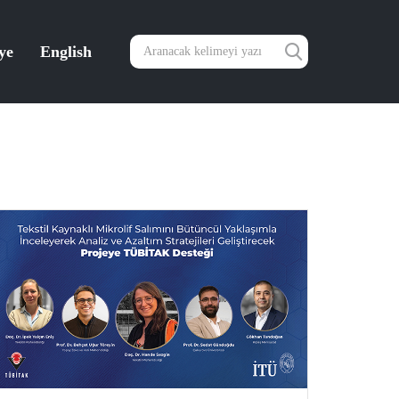
ye
English