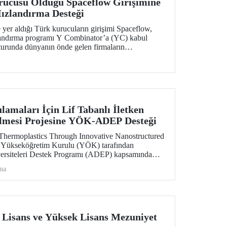
rucusu Olduğu Spaceflow Girişimine
Hızlandırma Desteği
 yer aldığı Türk kurucuların girişimi Spaceflow,
zlandırma programı Y Combinator’a (YC) kabul
m turunda dünyanın önde gelen firmaların
dolar yatırım aldı.
amaları İçin Lif Tabanlı İletken
rilmesi Projesine YÖK-ADEP Desteği
hermoplastics Through Innovative Nanostructured
e, Yükseköğretim Kurulu (YÖK) tarafından
versiteleri Destek Programı (ADEP) kapsamında
ı. Projenin ortak yürütücülüğünü Tekstil
ma
etim üyesi Prof. Dr. Burçak Karagüzel Kayaoğlu
 Mühendisliği Bölümü öğretim üyesi Prof. Dr.
pıyor.
 Lisans ve Yüksek Lisans Mezuniyet