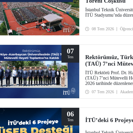
Töreni Coşkusu
İstanbul Teknik Üniversite
İTÜ Stadyumu’nda düzenle
08 Tem 2026
Öğrenc
07
Rektörümüz, Türki
Tem
(TAÜ) 7’nci Müteve
İTÜ Rektörü Prof. Dr. H
(TAÜ) 7’nci Mütevelli He
2026 tarihinde düzenlene
Azerbaycan Bilim ve Eği
07 Tem 2026
Akadem
06
İTÜ’deki 6 Projey
Tem
İstanbul Teknik Ünivers