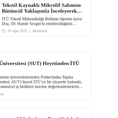
Tekstil Kaynaklı Mikrolif Salımını
Bütüncül Yaklaşımla İnceleyerek
Analiz ve Azaltım Stratejileri
İTÜ Tekstil Mühendisliği Bölümü öğretim üyesi
Geliştirecek Projeye TÜBİTAK
Doç. Dr. Hande Sezgin'in yürütücülüğünü
Desteği
üstlendiği “Sürdürülebilir Pamuk ve Polyester
05 Ağu 2026
Akademik
Esaslı Tekstil Ürünlerinde Kullanım Koşullarına
Bağlı Mikrolif Salımı: Aşınma, UV Maruziyeti ve
Yıkama Döngülerinin Bütünsel Analizi ve
Azaltım Stratejilerinin Geliştirilmesi” başlıklı
proje, TÜBİTAK 2515 – COST Aksiyon Üyeleri
Ar-Ge Destek Programı kapsamında
desteklenmeye hak kazandı.
 Üniversitesi (SUT) Heyetinden İTÜ
tırma üniversitelerinden Politechnika Śląska
rsitesi -SUT) heyeti İTÜ’ye bir ziyarette bulundu.
potansiyel iş birlikleri üzerine değerlendirmelerin
lebilirlik ve dijital teknolojiler odaklı ortak
ik
sı gündem başlıkları arasında yer aldı.