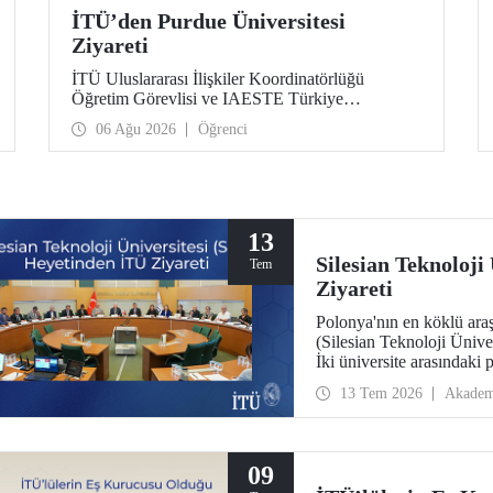
İTÜ’den Purdue Üniversitesi
Ziyareti
İTÜ Uluslararası İlişkiler Koordinatörlüğü
Öğretim Görevlisi ve IAESTE Türkiye
Sorumlusu Cahit Okan, akademik ilişkileri ve iş
06 Ağu 2026
Öğrenci
birliğini geliştirmek amacıyla 20-27 Temmuz
tarihlerinde ABD’de dünyanın önde gelen
araştırma üniversitelerinden Purdue Üniversitesi
başta olmak üzere bir dizi ziyarette bulundu.
13
Silesian Teknoloji
Tem
Ziyareti
Polonya'nın en köklü araş
(Silesian Teknoloji Ünive
İki üniversite arasındaki 
yapıldığı ziyarette sürdürü
13 Tem 2026
Akadem
araştırma merkezi kurulma
09