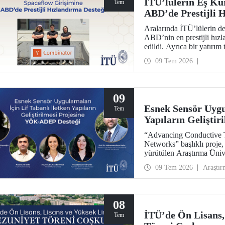
İTÜ’lülerin Eş Ku
Tem
ABD’de Prestijli 
Aralarında İTÜ’lülerin de
ABD’nin en prestijli hı
edildi. Ayrıca bir yatırı
yöneticilerinden 1 milyon 
09 Tem 2026
09
Esnek Sensör Uygul
Tem
Yapıların Gelişti
“Advancing Conductive T
Networks” başlıklı proj
yürütülen Araştırma Üni
desteklenmeye hak kazand
09 Tem 2026
Araştır
Mühendisliği Bölümü öğr
ile Metalurji ve Malzeme
Mohammadreza Nofar ya
08
İTÜ’de Ön Lisans,
Tem