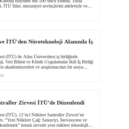
Kabotaj Bayramı’nın 100’üncü yılında, Tuzla
 İTÜ’lüler, mezuniyet sevinçlerini aileleriyle ve
enizcilik alanındaki kamu, sivil toplum ve sektör
i
 mezuniyet gururuna tanıklık etti.
 ve İTÜ'den Nöroteknoloji Alanında İş
si (İTÜ) ile Atlas Üniversitesi iş birliğinde
, Veri Bilimi ve Klinik Uygulamalar İkili İş Birliği
den akademisyenleri ve araştırmacıları bir araya
ik
traller Zirvesi İTÜ’de Düzenlendi
esi (İTÜ), 12’nci Nükleer Santraller Zirvesi’ne
tı. “Yeni Nükleer Çağ: Sanayiyi, İnovasyonu ve
lendirmek” temalı zirvede yeni nükleer teknolojiler