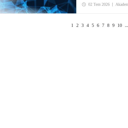
ve potansiyel iş birlikleri 
02 Tem 2026
Akadem
1
2
3
4
5
6
7
8
9
10
..