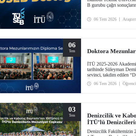
B gurubu çağrı sonuçları
06 Tem 2026
Araştır
06
Doktora Mezunlar
Tem
İTÜ 2025-2026 Akademik
tarihinde Süleyman Demi
sevinci, takdim edilen “
Ödülleri” ile taçlandı.
06 Tem 2026
Öğrenc
03
Denizcilik ve Kab
Tem
İTÜ’lü Denizciler
Denizcilik Fakültemizin 