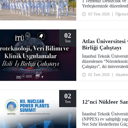
1 Temmuz Denizcilik ve 
Yerleşkemizde düzenlendi.
hocalarıyla paylaştılar. D
03 Tem 2026
Öğrenc
temsilcileri İTÜ ailesinin
02
Atlas Üniversitesi
Tem
Birliği Çalıştayı
İstanbul Teknik Üniversite
düzenlenen “Nöroteknoloji
Çalıştayı”, iki üniversite
getirdi.
02 Tem 2026
Akadem
02
12’nci Nükleer San
Tem
İstanbul Teknik Üniversit
(NPPES) ev sahipliği yap
Net Sıfır Hedeflerini Güç