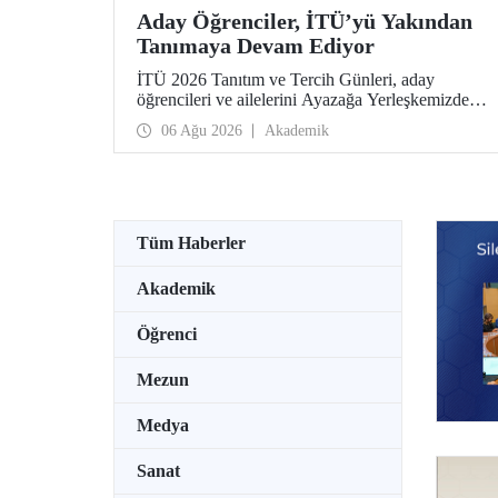
Aday Öğrenciler, İTÜ’yü Yakından
Tanımaya Devam Ediyor
İTÜ 2026 Tanıtım ve Tercih Günleri, aday
öğrencileri ve ailelerini Ayazağa Yerleşkemizde
ağırlamaya devam ediyor. Tanıtım ve Tercih
06 Ağu 2026
Akademik
Günleri 7 Ağustos’ta tamamlanacak, ilgili fakülte
ve birimler adaylara bilgi vermeye devam edecek.
Tüm Haberler
Akademik
Öğrenci
Mezun
Medya
Sanat