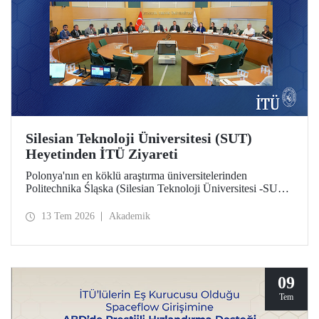
Silesian Teknoloji Üniversitesi (SUT)
Heyetinden İTÜ Ziyareti
Polonya'nın en köklü araştırma üniversitelerinden
Politechnika Śląska (Silesian Teknoloji Üniversitesi -SUT)
heyeti İTÜ’ye bir ziyarette bulundu. İki üniversite
arasındaki potansiyel iş birlikleri üzerine değerlendirmelerin
13 Tem 2026
Akademik
yapıldığı ziyarette sürdürülebilirlik ve dijital teknolojiler
odaklı ortak araştırma merkezi kurulması gündem başlıkları
arasında yer aldı.
09
Tem