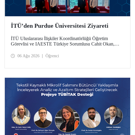
İTÜ’den Purdue Üniversitesi Ziyareti
İTÜ Uluslararası İlişkiler Koordinatörlüğü Öğretim
Görevlisi ve IAESTE Türkiye Sorumlusu Cahit Okan,
akademik ilişkileri ve iş birliğini geliştirmek amacıyla 20-27
Temmuz tarihlerinde ABD’de dünyanın önde gelen
06 Ağu 2026
Öğrenci
araştırma üniversitelerinden Purdue Üniversitesi başta
olmak üzere bir dizi ziyarette bulundu.