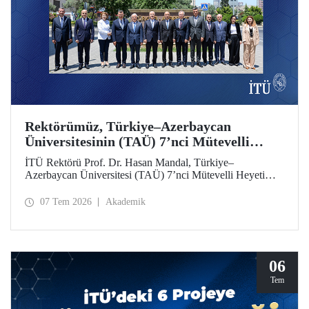
Rektörümüz, Türkiye–Azerbaycan
Üniversitesinin (TAÜ) 7’nci Mütevelli
Heyeti Toplantısı’na Katıldı
İTÜ Rektörü Prof. Dr. Hasan Mandal, Türkiye–
Azerbaycan Üniversitesi (TAÜ) 7’nci Mütevelli Heyeti
Toplantısı’na katıldı. Bakü’de 6 Temmuz 2026 tarihinde
düzenlenen toplantıya YÖK Başkanı Prof. Dr. Erol Özvar
07 Tem 2026
Akademik
ve Azerbaycan Bilim ve Eğitim Bakanı Emin Amrullayev
başkanlık etti.
06
Tem