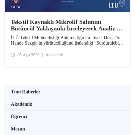
Tekstil Kaynaklı Mikrolif Salımını
Bütüncül Yaklaşımla İnceleyerek Analiz ve
Azaltım Stratejileri Geliştirecek Projeye
İTÜ Tekstil Mühendisliği Bölümü öğretim üyesi Doç. Dr.
TÜBİTAK Desteği
Hande Sezgin'in yürütücülüğünü üstlendiği “Sürdürülebilir
Pamuk ve Polyester Esaslı Tekstil Ürünlerinde Kullanım
Koşullarına Bağlı Mikrolif Salımı: Aşınma, UV Maruziyeti
05 Ağu 2026
Akademik
ve Yıkama Döngülerinin Bütünsel Analizi ve Azaltım
Stratejilerinin Geliştirilmesi” başlıklı proje, TÜBİTAK
2515 – COST Aksiyon Üyeleri Ar-Ge Destek Programı
kapsamında desteklenmeye hak kazandı.
Tüm Haberler
Akademik
Öğrenci
Mezun