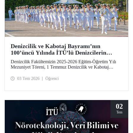
Denizcilik ve Kabotaj Bayramı’nın
100’üncü Yılında İTÜ’lü Denizcilerin
Mezuniyet Coşkusu
Denizcilik Fakültemizin 2025-2026 Eğitim-Öğretim Yılı
Mezuniyet Töreni, 1 Temmuz Denizcilik ve Kabotaj
Bayramı’nın 100’üncü yılında, Tuzla Yerleşkemizde
düzenlendi. İTÜ’lüler, mezuniyet sevinçlerini aileleriyle ve
03 Tem 2026
Öğrenci
hocalarıyla paylaştılar. Denizcilik alanındaki kamu, sivil
toplum ve sektör temsilcileri İTÜ ailesinin mezuniyet
gururuna tanıklık etti.
02
Tem