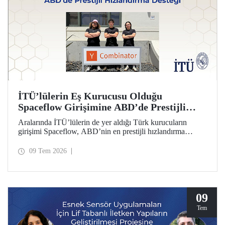
İTÜ’lülerin Eş Kurucusu Olduğu
Spaceflow Girişimine ABD’de Prestijli
Hızlandırma Desteği
Aralarında İTÜ’lülerin de yer aldığı Türk kurucuların
girişimi Spaceflow, ABD’nin en prestijli hızlandırma
programı Y Combinator’a (YC) kabul edildi. Ayrıca bir
yatırım turunda dünyanın önde gelen firmaların
09 Tem 2026
yöneticilerinden 1 milyon dolar yatırım aldı.
09
Tem