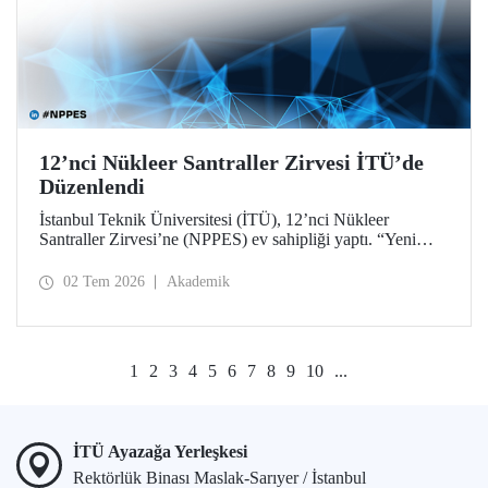
12’nci Nükleer Santraller Zirvesi İTÜ’de
Düzenlendi
İstanbul Teknik Üniversitesi (İTÜ), 12’nci Nükleer
Santraller Zirvesi’ne (NPPES) ev sahipliği yaptı. “Yeni
Nükleer Çağ: Sanayiyi, İnovasyonu ve Net Sıfır
Hedeflerini Güçlendirmek” temalı zirvede yeni nükleer
02 Tem 2026
Akademik
teknolojiler ve potansiyel iş birlikleri ele alındı.
1
2
3
4
5
6
7
8
9
10
...
İTÜ Ayazağa Yerleşkesi
Rektörlük Binası Maslak-Sarıyer / İstanbul