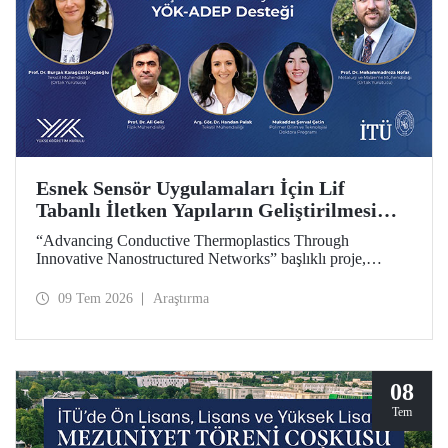
Esnek Sensör Uygulamaları İçin Lif
Tabanlı İletken Yapıların Geliştirilmesi
Projesine YÖK-ADEP Desteği
“Advancing Conductive Thermoplastics Through
Innovative Nanostructured Networks” başlıklı proje,
Yükseköğretim Kurulu (YÖK) tarafından yürütülen
Araştırma Üniversiteleri Destek Programı (ADEP)
09 Tem 2026
Araştırma
kapsamında desteklenmeye hak kazandı. Projenin ortak
yürütücülüğünü Tekstil Mühendisliği Bölümü öğretim
üyesi Prof. Dr. Burçak Karagüzel Kayaoğlu ile Metalurji ve
Malzeme Mühendisliği Bölümü öğretim üyesi Prof. Dr.
Mohammadreza Nofar yapıyor.
08
Tem