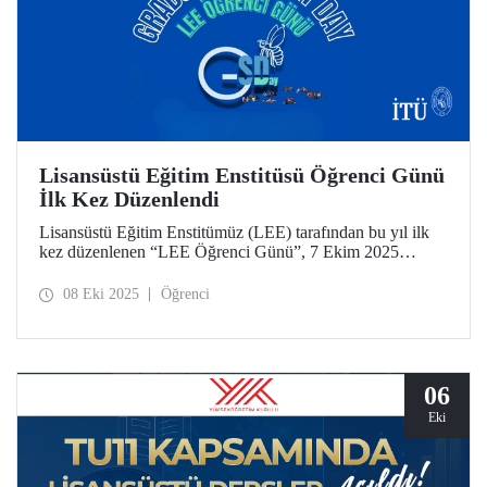
Lisansüstü Eğitim Enstitüsü Öğrenci Günü
İlk Kez Düzenlendi
Lisansüstü Eğitim Enstitümüz (LEE) tarafından bu yıl ilk
kez düzenlenen “LEE Öğrenci Günü”, 7 Ekim 2025
tarihinde Süleyman Demirel Kültür Merkezimizde
(SDKM) düzenlendi.
08 Eki 2025
Öğrenci
06
Eki