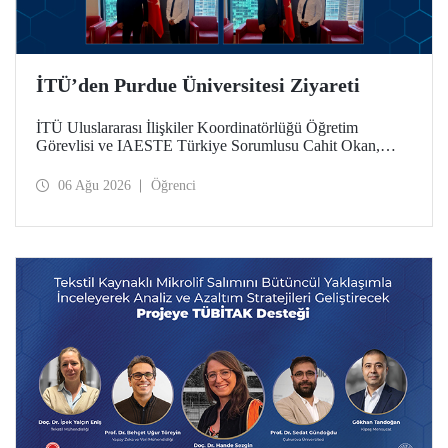
İTÜ’den Purdue Üniversitesi Ziyareti
İTÜ Uluslararası İlişkiler Koordinatörlüğü Öğretim
Görevlisi ve IAESTE Türkiye Sorumlusu Cahit Okan,
akademik ilişkileri ve iş birliğini geliştirmek amacıyla 20-27
Temmuz tarihlerinde ABD’de dünyanın önde gelen
06 Ağu 2026
Öğrenci
araştırma üniversitelerinden Purdue Üniversitesi başta
olmak üzere bir dizi ziyarette bulundu.