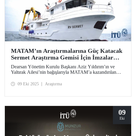
MATAM’ın Araştırmalarına Güç Katacak
Sermet Araştırma Gemisi İçin İmzalar
Atıldı
Dearsan Yönetim Kurulu Başkanı Aziz Yıldırım’ın ve
Yaltırak Ailesi’nin bağışlarıyla MATAM’a kazandırılan
Sermet araştırma gemisinin teslimi için İTÜ Rektörü Prof.
Dr. Hasan Mandal ve MATAM Müdürü Prof. Dr. Cenk
09 Eki 2025
Araştırma
Yaltırak’ın katılımıyla İstanbul Bölge Liman Başkanı
Mustafa Kıran ev sahipliğinde bir imza töreni düzenlendi.
09
Eki