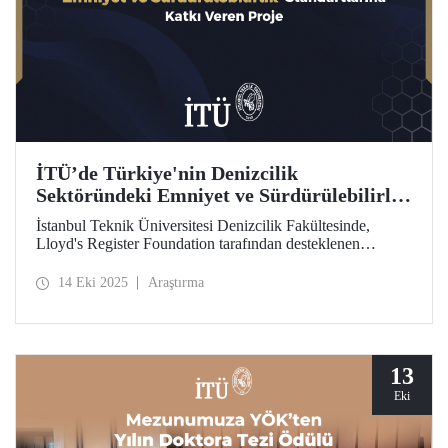
İTÜ’de Türkiye'nin Denizcilik
Sektöründeki Emniyet ve Sürdürülebilirlik
Standartlarına Katkı Veren Proje
İstanbul Teknik Üniversitesi Denizcilik Fakültesinde,
Lloyd's Register Foundation tarafından desteklenen
"Türkiye'nin Güvenli ve Sürdürülebilir Yaklaşımı için
Gemi Geri Dönüşüm Risk Çerçevesi” projesi kapsamında
14 Eki 2025
Araştırma
önemli bir araştırma gerçekleştiriliyor.
13
Eki