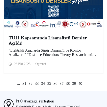
TU11 Kapsamında Lisansüstü Dersler
Açıldı!
“Elektrikli Araçlarda Sürüş Dinamiği ve Konfor
Analizleri,” “Distance Education: Theory Research and
Practice,” “Statistical Learning and Simulation” ortak
seçmeli dersleri, tüm teknik üniversite lisansüstü öğrencileri
06 Eki 2025
Öğrenci
için TU11 kapsamında açıldı.
...
31
32
33
34
35
36
37
38
39
40
...
İTÜ Ayazağa Yerleşkesi
Rektörlük Binası Maslak-Sarıyer / İstanbul