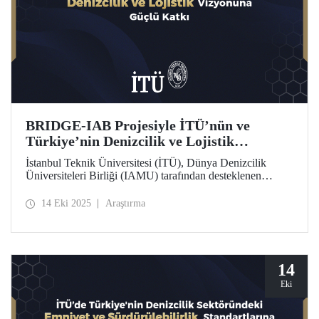
BRIDGE-IAB Projesiyle İTÜ’nün ve
Türkiye’nin Denizcilik ve Lojistik
Vizyonuna Güçlü Katkı
İstanbul Teknik Üniversitesi (İTÜ), Dünya Denizcilik
Üniversiteleri Birliği (IAMU) tarafından desteklenen
“Building Relationships: Innovation and Development for
Global Excellence via Industrial Advisory Board
14 Eki 2025
Araştırma
(BRIDGE-IAB)” başlıklı projede görev alıyor. Nippon
Foundation destekli bu proje, IAMU’nun 2025–2026
dönemine ait Kurumsal Gelişim Projeleri kapsamında
yürütülüyor.
14
Eki