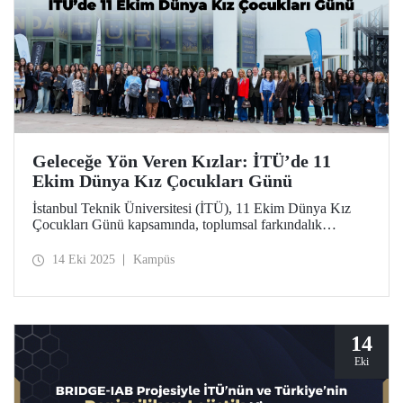
Geleceğe Yön Veren Kızlar: İTÜ’de 11
Ekim Dünya Kız Çocukları Günü
İstanbul Teknik Üniversitesi (İTÜ), 11 Ekim Dünya Kız
Çocukları Günü kapsamında, toplumsal farkındalık
oluşturmak ve kız çocuklarının bilim, teknoloji ve
mühendislik alanlarındaki yerini güçlendirmek amacıyla
14 Eki 2025
Kampüs
“Geleceğe Yön Veren Kızlar” başlıklı özel bir etkinlik
düzenledi.
14
Eki