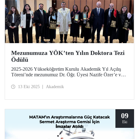
Mezunumuza YÖK’ten Yılın Doktora Tezi
Ödülü
2025-2026 Yükseköğretim Kurulu Akademik Yıl Açılış
Töreni’nde mezunumuz Dr. Öğr. Üyesi Nazife Özer’e ve
tez danışmanı Prof. Dr. Seden Acun Özgünler’e “Güzel
Sanatlar ve Mimarlık” kategorisindeki Yılın Doktora Tezi
13 Eki 2025
Akademik
Ödülü, Cumhurbaşkanı Sayın Recep Tayyip Erdoğan
tarafından takdim edildi.
09
Eki