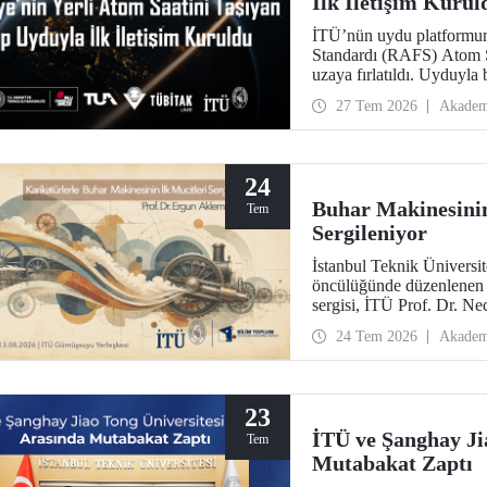
İlk İletişim Kurul
İTÜ’nün uydu platformun
Standardı (RAFS) Atom 
uzaya fırlatıldı. Uyduyla 
alındı. RAFS, Türkiye’n
27 Tem 2026
Akadem
teknolojileri açısından b
24
Buhar Makinesinin
Tem
Sergileniyor
İstanbul Teknik Ünivers
öncülüğünde düzenlenen “
sergisi, İTÜ Prof. Dr. N
ziyaretçileriyle buluşuyo
24 Tem 2026
Akadem
arasında ziyarete açık ola
23
İTÜ ve Şanghay Ji
Tem
Mutabakat Zaptı