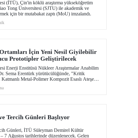
esi (İTÜ), Çin'in köklü araştırma yükseköğretim
iao Tong Üniversitesi (SJTU) ile akademik ve
ştirmek için bir mutabakat zaptı (MoU) imzalandı.
ik
rtamları İçin Yeni Nesil Giyilebilir
u Prototipler Geliştirilecek
esi Enerji Enstitüsü Nükleer Araştırmalar Anabilim
 Dr. Sema Erentürk yürütücülüğünde, "Kritik
n Katmanlı Metal-Polimer Kompozit Esaslı Ateşe
onize Radyasyon Koruyucu Sisteminin
ma
proje, Özel Çağrılı Genel Araştırma Projesi (ÖÇGAP)
 kritik radyasyon ortamlarında kullanılmak üzere
klı ve yüksek performanslı yeni nesil giyilebilir
lerin geliştirilmesi hedefleniyor.
ve Tercih Günleri Başlıyor
cih Günleri, İTÜ Süleyman Demirel Kültür
 7 Ağustos tarihlerinde düzenlenecek. Gelen