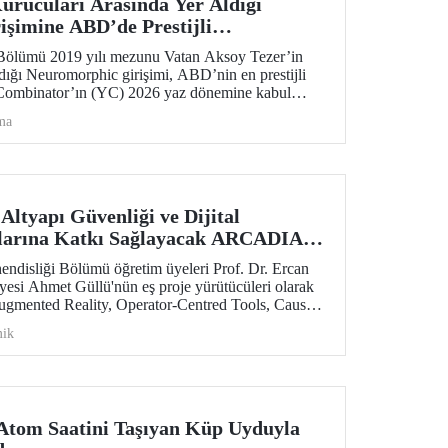
rucuları Arasında Yer Aldığı
şimine ABD’de Prestijli
ği
Bölümü 2019 yılı mezunu Vatan Aksoy Tezer’in
ldığı Neuromorphic girişimi, ABD’nin en prestijli
Combinator’ın (YC) 2026 yaz dönemine kabul
lar yatırım aldı.
ma
ltyapı Güvenliği ve Dijital
larına Katkı Sağlayacak ARCADIA
aff Exchanges Programı Desteği
endisliği Bölümü öğretim üyeleri Prof. Dr. Ercan
esi Ahmet Güllü'nün eş proje yürütücüleri olarak
mented Reality, Operator-Centred Tools, Causal
 for Infrastructure Assessment) başlıklı proje,
ik
łodowska-Curie Actions (MSCA) Staff Exchanges
teklenmeye hak kazandı.
 Atom Saatini Taşıyan Küp Uyduyla