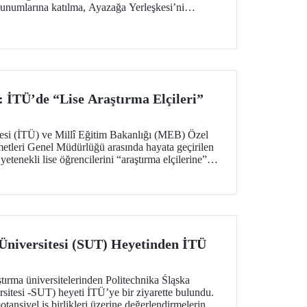
 sunumlarına katılma, Ayazağa Yerleşkesi’ni
sağladığı burs ve barınma gibi olanaklar ve
 alma imkânı bulacak. Aday öğrenciler ve
mleri, 20 Temmuz – 13 Ağustos tarihleri
lgi alabilecek.
: İTÜ’de “Lise Araştırma Elçileri”
tesi (İTÜ) ve Millî Eğitim Bakanlığı (MEB) Özel
etleri Genel Müdürlüğü arasında hayata geçirilen
 yetenekli lise öğrencilerini “araştırma elçilerine”
i
 Üniversitesi (SUT) Heyetinden İTÜ
tırma üniversitelerinden Politechnika Śląska
rsitesi -SUT) heyeti İTÜ’ye bir ziyarette bulundu.
potansiyel iş birlikleri üzerine değerlendirmelerin