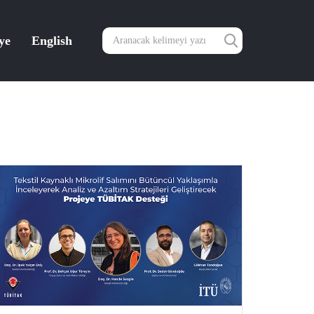
ye
English