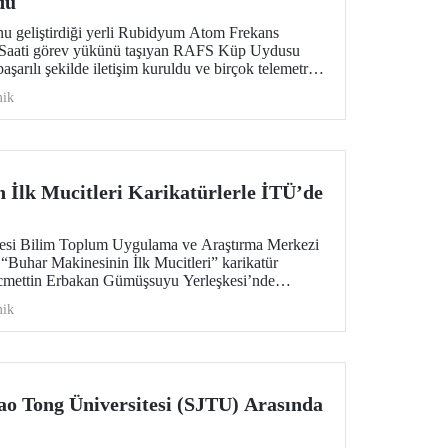
du
u geliştirdiği yerli Rubidyum Atom Frekans
Saati görev yükünü taşıyan RAFS Küp Uydusu
başarılı şekilde iletişim kuruldu ve birçok telemetri
in uzay tabanlı zamanlama ve konumlama
ik
üyük önem taşıyor.
 İlk Mucitleri Karikatürlerle İTÜ’de
itesi Bilim Toplum Uygulama ve Araştırma Merkezi
Buhar Makinesinin İlk Mucitleri” karikatür
ecmettin Erbakan Gümüşsuyu Yerleşkesi’nde
r. Sergi, 23 Temmuz–13 Ağustos 2026 tarihleri
ik
cak.
ao Tong Üniversitesi (SJTU) Arasında