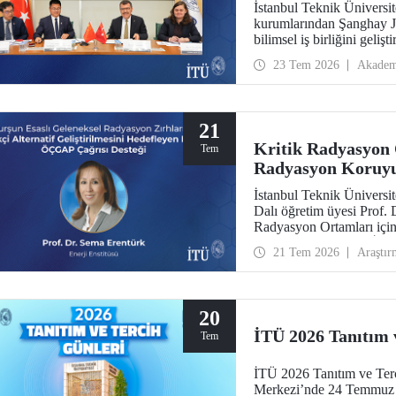
İstanbul Teknik Üniversit
kurumlarından Şanghay J
bilimsel iş birliğini geli
23 Tem 2026
Akadem
21
Kritik Radyasyon O
Tem
Radyasyon Koruyuc
İstanbul Teknik Üniversit
Dalı öğretim üyesi Prof.
Radyasyon Ortamları içi
Dayanıklı Giyilebilir İy
21 Tem 2026
Araştır
Geliştirilmesi" başlıklı 
desteği kazandı. Projeyle
hafif, esnek, ateşe dayanı
radyasyon koruyucu sistem
20
İTÜ 2026 Tanıtım 
Tem
İTÜ 2026 Tanıtım ve Ter
Merkezi’nde 24 Temmuz –