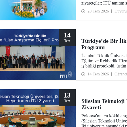
ziyaretçiler; İTÜ tanıtım
otobüsle gezme, İTÜ’nün 
20 Tem 2026
Duyuru
bölümler hakkında yüz yüze bilgi
aileleri ayrıca ilgili fakülte ve biri
arasında ziyaret ederek bi
14
Türkiye’de Bir İlk
Tem
Programı
İstanbul Teknik Üniversi
Eğitim ve Rehberlik Hizm
iş birliği protokolü, üstün
dönüştürüyor.
14 Tem 2026
Öğrenc
13
Silesian Teknoloji
Tem
Ziyareti
Polonya'nın en köklü araş
(Silesian Teknoloji Ünive
İki üniversite arasındaki 