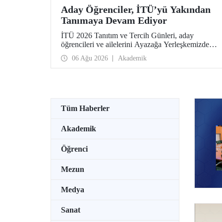
Aday Öğrenciler, İTÜ’yü Yakından
Tanımaya Devam Ediyor
İTÜ 2026 Tanıtım ve Tercih Günleri, aday
öğrencileri ve ailelerini Ayazağa Yerleşkemizde
ağırlamaya devam ediyor. Tanıtım ve Tercih
06 Ağu 2026
Akademik
Günleri 7 Ağustos’ta tamamlanacak, ilgili fakülte
ve birimler adaylara bilgi vermeye devam edecek.
Tüm Haberler
Akademik
Öğrenci
Mezun
Medya
Sanat