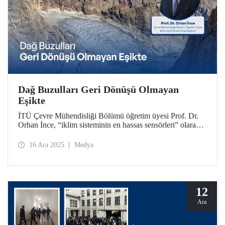
Dağ Buzulları Geri Dönüşü Olmayan
Eşikte
İTÜ Çevre Mühendisliği Bölümü öğretim üyesi Prof. Dr.
Orhan İnce, “iklim sisteminin en hassas sensörleri” olarak
nitelendirdiği dağ buzullarının önemi, mevcut durumu ve
geleceği hakkında kapsamlı değerlendirmelerde bulundu.
16 Ara 2025
Medya
12
Ara