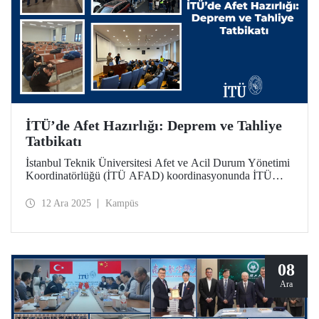
İTÜ’de Afet Hazırlığı: Deprem ve Tahliye
Tatbikatı
İstanbul Teknik Üniversitesi Afet ve Acil Durum Yönetimi
Koordinatörlüğü (İTÜ AFAD) koordinasyonunda İTÜ
Gümüşsuyu Prof. Dr. Necmettin Erbakan Yerleşkesi’nde
planlanarak hayata geçirilen ilk uygulamalı deprem ve
12 Ara 2025
Kampüs
tahliye tatbikatı, örnek teşkil edecek nitelikte.
08
Ara