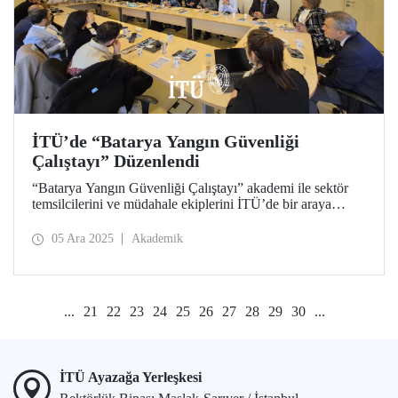
İTÜ’de “Batarya Yangın Güvenliği
Çalıştayı” Düzenlendi
“Batarya Yangın Güvenliği Çalıştayı” akademi ile sektör
temsilcilerini ve müdahale ekiplerini İTÜ’de bir araya
getirdi. Etkinlikte batarya yangın riskleri, algılama ve
söndürme ekipmanları ile müdahale çalışmaları ile güvenlik
05 Ara 2025
Akademik
stratejileri kapsamlı biçimde tartışıldı.
...
21
22
23
24
25
26
27
28
29
30
...
İTÜ Ayazağa Yerleşkesi