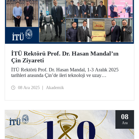
İTÜ Rektörü Prof. Dr. Hasan Mandal’ın
Çin Ziyareti
İTÜ Rektörü Prof. Dr. Hasan Mandal, 1-3 Aralık 2025
tarihleri arasında Çin’de ileri teknoloji ve uzay
ekosistemlerinde İTÜ’nün iş birliğini derinleştirmeyi
amaçlayan çeşitli temaslarda bulundu. İTÜ ve Nanjing
08 Ara 2025
Akademik
Tech Üniversitesi bir mutabakat zaptının imzalanmasının
yanı sıra Prof. Dr. Mandal’a, Nanjing Havacılık ve Uzay
Bilimleri Üniversitesi (NUAA) tarafından Fahri
Profesörlük ünvanı verildi.
08
Ara