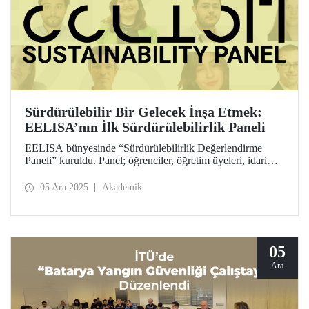
Sürdürülebilir Bir Gelecek İnşa Etmek:
EELISA’nın İlk Sürdürülebilirlik Paneli
EELISA bünyesinde “Sürdürülebilirlik Değerlendirme
Paneli” kuruldu. Panel; öğrenciler, öğretim üyeleri, idari
personel, sürdürülebilirlik görevlileri ve dış paydaşlardan
oluşan 12 kişilik bir ekipten oluşuyor. Amaç, EELISA’nın
05 Ara 2025
Akademik
sürdürülebilirlik yönünden çalışmalarını dört temel alanda
değerlendirmek ve iyileştirme önerileri sunmak.
05
Ara