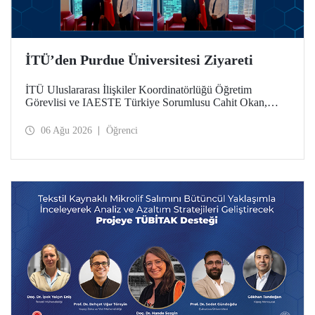
İTÜ’den Purdue Üniversitesi Ziyareti
İTÜ Uluslararası İlişkiler Koordinatörlüğü Öğretim
Görevlisi ve IAESTE Türkiye Sorumlusu Cahit Okan,
akademik ilişkileri ve iş birliğini geliştirmek amacıyla 20-27
Temmuz tarihlerinde ABD’de dünyanın önde gelen
06 Ağu 2026
Öğrenci
araştırma üniversitelerinden Purdue Üniversitesi başta
olmak üzere bir dizi ziyarette bulundu.