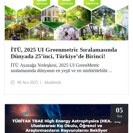
İTÜ, 2025 UI Greenmetric Sıralamasında
Dünyada 25’inci, Türkiye’de Birinci!
İTÜ Ayazağa Yerleşkesi, 2025 UI GreenMetric
sıralamasında dünyanın en yeşil ve en sürdürülebilir
25’inci, Avrupa’nın ise 15’inci kampüsü oldu! Türkiye’de
1’inci olan İTÜ, bu başarısıyla dokuzuncu kez Türkiye
06 Ara 2025
Akademik
birincisi olmanın gururunu taşıyor.
05
Ara