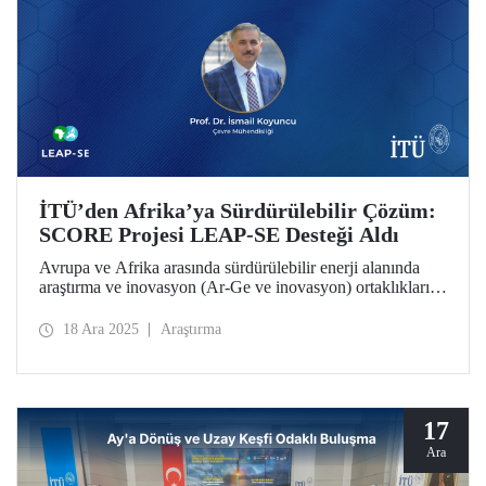
İTÜ’den Afrika’ya Sürdürülebilir Çözüm:
SCORE Projesi LEAP-SE Desteği Aldı
Avrupa ve Afrika arasında sürdürülebilir enerji alanında
araştırma ve inovasyon (Ar-Ge ve inovasyon) ortaklıklarını
güçlendirmeyi hedefleyen LEAP-SE (Long-Term EU–
Africa Partnership on Sustainable Energy) çağrısı
18 Ara 2025
Araştırma
kapsamında İstanbul Teknik Üniversitesi
koordinatörlüğünde yürütülen SCORE Projesi, uluslararası
değerlendirme sürecini başarıyla geçerek desteklenmeye
hak kazandı.
17
Ara