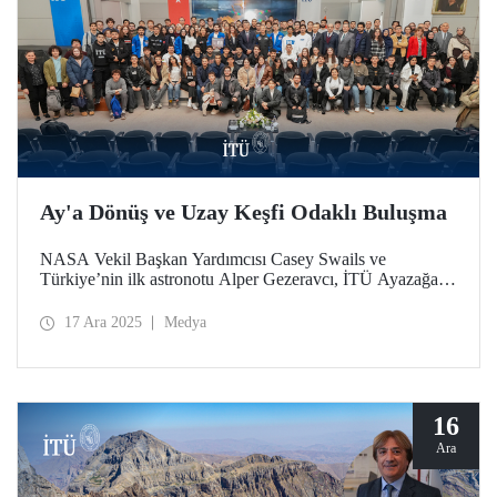
Ay'a Dönüş ve Uzay Keşfi Odaklı Buluşma
NASA Vekil Başkan Yardımcısı Casey Swails ve
Türkiye’nin ilk astronotu Alper Gezeravcı, İTÜ Ayazağa
Yerleşkemizde düzenlenen etkinlikte öğrencilerle bir araya
gelerek uzay çalışmalarının geleceği, Artemis Programı ve
17 Ara 2025
Medya
küresel ortaklıklar üzerine deneyimlerini paylaştı.
16
Ara