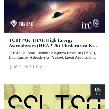
TÜBİTAK TBAE High Energy
Astrophysics (HEAP'26) Uluslararası Kış
Okulu, Öğrenci ve Araştırmacıların
TÜBİTAK Temel Bilimler Araştırma Enstitüsü (TBAE),
Başvurularını Bekliyor
High Energy Astrophysics (Yüksek Enerji Astrofiziği)
(HEAP'26) Uluslararası Kış Okulu etkinliği düzenleyecek.
Ücretsiz olan etkinlik için son başvuru tarihi 18 Ocak 2026!
05 Ara 2025
Duyuru
05
Ara