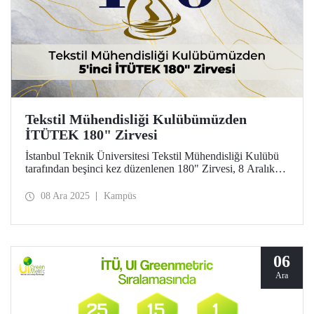
Tekstil Mühendisliği Kulübümüzden
İTÜTEK 180" Zirvesi
İstanbul Teknik Üniversitesi Tekstil Mühendisliği Kulübü
tarafından beşinci kez düzenlenen 180" Zirvesi, 8 Aralık
2025 tarihinde İTÜ Gümüşsuyu Prof. Dr. Necmettin
Erbakan Yerleşkesi Orhan Öcalgiray Konferans
08 Ara 2025
Kampüs
Salonu’nda gerçekleştirildi. Gün boyu süren etkinlikte,
sürdürülebilirlik ve yapay zekânın tekstil sektörü başta
olmak üzere farklı alanlardaki kullanımı ele alındı.
06
Ara