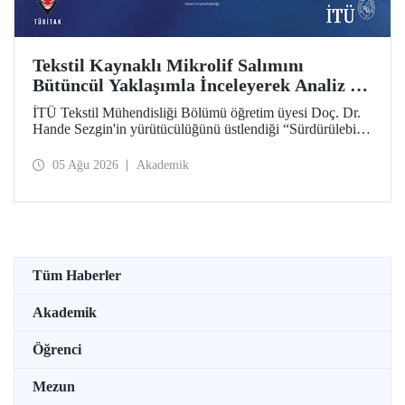
Tekstil Kaynaklı Mikrolif Salımını
Bütüncül Yaklaşımla İnceleyerek Analiz ve
Azaltım Stratejileri Geliştirecek Projeye
İTÜ Tekstil Mühendisliği Bölümü öğretim üyesi Doç. Dr.
TÜBİTAK Desteği
Hande Sezgin'in yürütücülüğünü üstlendiği “Sürdürülebilir
Pamuk ve Polyester Esaslı Tekstil Ürünlerinde Kullanım
Koşullarına Bağlı Mikrolif Salımı: Aşınma, UV Maruziyeti
05 Ağu 2026
Akademik
ve Yıkama Döngülerinin Bütünsel Analizi ve Azaltım
Stratejilerinin Geliştirilmesi” başlıklı proje, TÜBİTAK
2515 – COST Aksiyon Üyeleri Ar-Ge Destek Programı
kapsamında desteklenmeye hak kazandı.
Tüm Haberler
Akademik
Öğrenci
Mezun