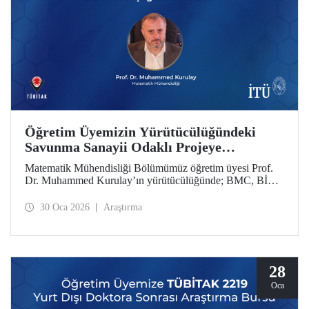
Öğretim Üyemizin Yürütücülüğündeki
Savunma Sanayii Odaklı Projeye
TÜBİTAK 1711 - Yapay Zekâ Ekosistem
Matematik Mühendisliği Bölümümüz öğretim üyesi Prof.
Çağrısı’ndan Destek
Dr. Muhammed Kurulay’ın yürütücülüğünde; BMC, BİAS
Mühendislik ve İTÜ’nün oluşturduğu bir konsorsiyum
tarafından hazırlanan proje, TÜBİTAK 1711 - Yapay Zekâ
30 Oca 2026
Araştırma
Ekosistem Çağrısı kapsamında desteklenmeye hak kazandı.
28
Oca