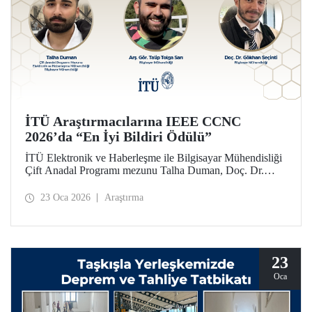
İTÜ Araştırmacılarına IEEE CCNC
2026’da “En İyi Bildiri Ödülü”
İTÜ Elektronik ve Haberleşme ile Bilgisayar Mühendisliği
Çift Anadal Programı mezunu Talha Duman, Doç. Dr.
Gökhan Seçinti danışmanlığındaki lisans bitirme projesi
kapsamında, Arş. Gör. Talip Tolga Sarı ile birlikte sunduğu
23 Oca 2026
Araştırma
çalışmayla IEEE CCNC 2026’da “En İyi Bildiri” ödülünü
kazandı.
23
Oca