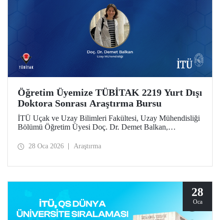
Öğretim Üyemize TÜBİTAK 2219 Yurt Dışı
Doktora Sonrası Araştırma Bursu
İTÜ Uçak ve Uzay Bilimleri Fakültesi, Uzay Mühendisliği
Bölümü Öğretim Üyesi Doç. Dr. Demet Balkan,
TÜBİTAK 2219 Yurt Dışı Doktora Sonrası Araştırma Burs
Programı’nın 2025 yılı 1’inci dönem çağrısı kapsamında
28 Oca 2026
Araştırma
desteklenmeye hak kazandı.
28
Oca