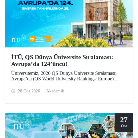
İTÜ, QS Dünya Üniversite Sıralaması:
Avrupa’da 124’üncü!
Üniversitemiz, 2026 QS Dünya Üniversite Sıralaması:
Avrupa’da (QS World University Rankings: Europe)
124’üncü sırada yer aldı. “İşveren tanınırlığı” göstergesinde
25’inci sırada konumlanan İTÜ, “yurt dışına giden değişim
28 Oca 2026
Akademik
öğrencileri” ile “öğretim üyesi başına makale sayısı”
göstergelerinde büyük ilerleme kaydetti.
27
Oca