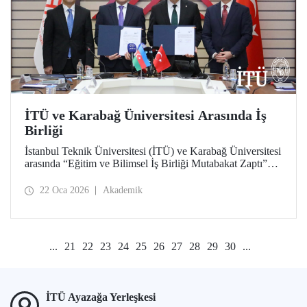
İTÜ ve Karabağ Üniversitesi Arasında İş
Birliği
İstanbul Teknik Üniversitesi (İTÜ) ve Karabağ Üniversitesi
arasında “Eğitim ve Bilimsel İş Birliği Mutabakat Zaptı”
imzalandı. Öğrenci ve akademisyen değişiminden proje ve
bilimsel çalışmalara, bilgi ve materyal paylaşımından çift
22 Oca 2026
Akademik
diploma programları geliştirilmesi ve akademik insan
kaynağına katkı verilmesine kadar uzanan geniş bir
yelpazede Türkiye ve Azerbaycan arasında
yükseköğretimde iş birliğini derinleştirmek ve bağları
...
21
22
23
24
25
26
27
28
29
30
...
güçlendirmek hedeflendi.
İTÜ Ayazağa Yerleşkesi