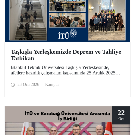
Taşkışla Yerleşkemizde Deprem ve Tahliye
Tatbikatı
İstanbul Teknik Üniversitesi Taşkışla Yerleşkesinde,
afetlere hazırlık çalışmaları kapsamında 25 Aralık 2025
tarihinde deprem ve tahliye tatbikatı düzenlendi. Tatbikat,
olası bir deprem anında bina tahliye süreçlerinin
23 Oca 2026
Kampüs
uygulanabilirliğini test etmek ve üniversitemiz
mensuplarının farkındalığını artırmak amacıyla
gerçekleştirildi.
22
Oca