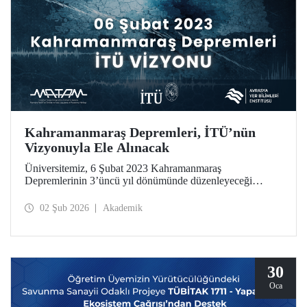
Kahramanmaraş Depremleri, İTÜ’nün
Vizyonuyla Ele Alınacak
Üniversitemiz, 6 Şubat 2023 Kahramanmaraş
Depremlerinin 3’üncü yıl dönümünde düzenleyeceği
toplantıyla sorumluluk ve etki odaklı vizyonunu, Avrasya
Yer Bilimleri Enstitüsünde 6 Şubat günü kamuoyuyla
02 Şub 2026
Akademik
paylaşıyor. Toplantıda, bir araştırma üniversitesi olarak
İTÜ’nün disiplinler arası yaklaşımı ve yenilikçi yöntemleri
kullanan bilimsel bakış açısı, fay araştırmalarından ardışık
afet tehlikelerine uzanan geniş bir yelpazede ele alınacak.
30
Oca