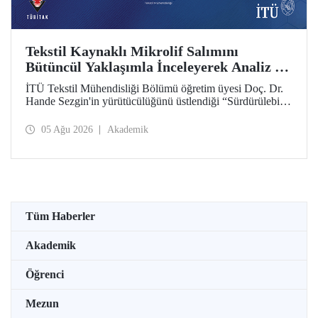
Tekstil Kaynaklı Mikrolif Salımını
Bütüncül Yaklaşımla İnceleyerek Analiz ve
Azaltım Stratejileri Geliştirecek Projeye
İTÜ Tekstil Mühendisliği Bölümü öğretim üyesi Doç. Dr.
TÜBİTAK Desteği
Hande Sezgin'in yürütücülüğünü üstlendiği “Sürdürülebilir
Pamuk ve Polyester Esaslı Tekstil Ürünlerinde Kullanım
Koşullarına Bağlı Mikrolif Salımı: Aşınma, UV Maruziyeti
05 Ağu 2026
Akademik
ve Yıkama Döngülerinin Bütünsel Analizi ve Azaltım
Stratejilerinin Geliştirilmesi” başlıklı proje, TÜBİTAK
2515 – COST Aksiyon Üyeleri Ar-Ge Destek Programı
kapsamında desteklenmeye hak kazandı.
Tüm Haberler
Akademik
Öğrenci
Mezun