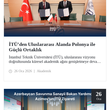
İTÜ’den Uluslararası Alanda Polonya ile
Güçlü Ortaklık
İstanbul Teknik Üniversitesi (İTÜ), uluslararası vizyonu
doğrultusunda küresel akademik ağını genişletmeye devam
ediyor. İTÜ, Polonya’nın köklü kurumlarından Gdańsk
Üniversitesi ile stratejik bir iş birliği protokolü imzalandı.
26 Oca 2026
Akademik
26
Oca