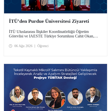
İTÜ’den Purdue Üniversitesi Ziyareti
İTÜ Uluslararası İlişkiler Koordinatörlüğü Öğretim
Görevlisi ve IAESTE Türkiye Sorumlusu Cahit Okan,
akademik ilişkileri ve iş birliğini geliştirmek amacıyla 20-27
Temmuz tarihlerinde ABD’de dünyanın önde gelen
06 Ağu 2026
Öğrenci
araştırma üniversitelerinden Purdue Üniversitesi başta
olmak üzere bir dizi ziyarette bulundu.