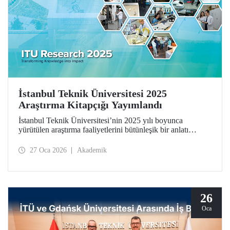
İstanbul Teknik Üniversitesi 2025
Araştırma Kitapçığı Yayımlandı
İstanbul Teknik Üniversitesi’nin 2025 yılı boyunca
yürütülen araştırma faaliyetlerini bütünleşik bir anlatı
çerçevesinde bir araya getiren İstanbul Teknik Üniversitesi
2025 Araştırma Kitapçığı (ITU Research 2025)
27 Oca 2026
Akademik
yayımlandı. Kitapçık, üniversitemizin bilimsel üretimini
yalnızca sonuçlar üzerinden değil; bu üretimi şekillendiren
düşünsel yaklaşım, disiplinler arası etkileşim ve toplumsal
sorumluluk anlayışıyla birlikte ele alıyor.
26
Oca