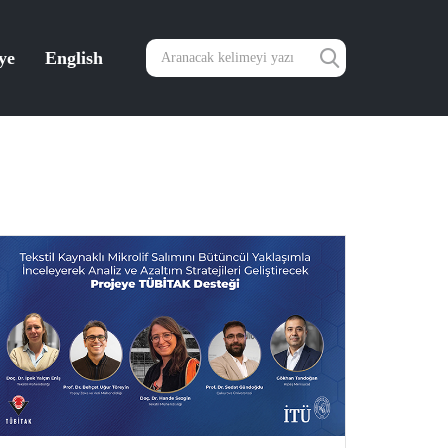
ye
English