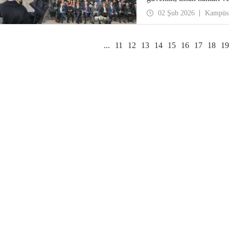
İngilizce komiteye ek olar
02 Şub 2026
Kampüs
bir Birleşmiş Milletler s
...
11
12
13
14
15
16
17
18
19