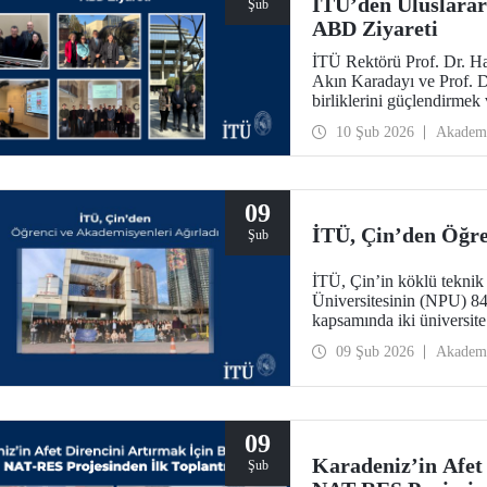
İTÜ’den Uluslarara
Şub
ABD Ziyareti
İTÜ Rektörü Prof. Dr. Ha
Akın Karadayı ve Prof. Dr
birliklerini güçlendirmek
2026 tarihlerinde ABD’ye
10 Şub 2026
Akadem
09
İTÜ, Çin’den Öğre
Şub
İTÜ, Çin’in köklü teknik 
Üniversitesinin (NPU) 84 
kapsamında iki üniversite 
değerlendirildi.
09 Şub 2026
Akadem
09
Karadeniz’in Afet 
Şub