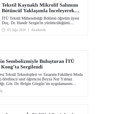
Tekstil Kaynaklı Mikrolif Salımını
Bütüncül Yaklaşımla İnceleyerek
Analiz ve Azaltım Stratejileri
İTÜ Tekstil Mühendisliği Bölümü öğretim üyesi
Geliştirecek Projeye TÜBİTAK
Doç. Dr. Hande Sezgin'in yürütücülüğünü
Desteği
üstlendiği “Sürdürülebilir Pamuk ve Polyester
05 Ağu 2026
Akademik
Esaslı Tekstil Ürünlerinde Kullanım Koşullarına
Bağlı Mikrolif Salımı: Aşınma, UV Maruziyeti ve
Yıkama Döngülerinin Bütünsel Analizi ve
Azaltım Stratejilerinin Geliştirilmesi” başlıklı
proje, TÜBİTAK 2515 – COST Aksiyon Üyeleri
Ar-Ge Destek Programı kapsamında
desteklenmeye hak kazandı.
in Sembolizmiyle Buluşturan İTÜ
Kong’ta Sergilendi
esi Tekstil Teknolojileri ve Tasarımı Fakültesi Moda
dördüncü sınıf öğrencisi Beyza Nur Yılmaz
 Öğr. Gör. Dr. Belgin Görgün’ün uygulamasını
, uluslararası “Threads of Unity: Belt & Road
ik
amında sergilenmeye hak kazandı. Koleksiyon,
ic University (PolyU) ev sahipliğinde düzenlenen