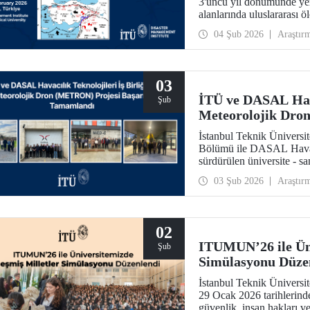
3'üncü yıl dönümünde yer
alanlarında uluslararası ö
04 Şub 2026
Araştır
03
İTÜ ve DASAL Havac
Şub
Meteorolojik Dro
Tamamlandı
İstanbul Teknik Üniversit
Bölümü ile DASAL Havacıl
sürdürülen üniversite - s
Dron (METRON) Projesi 
03 Şub 2026
Araştır
yönelik teorik ve uygulam
02
ITUMUN’26 ile Üni
Şub
Simülasyonu Düze
İstanbul Teknik Ünivers
29 Ocak 2026 tarihlerin
güvenlik, insan hakları v