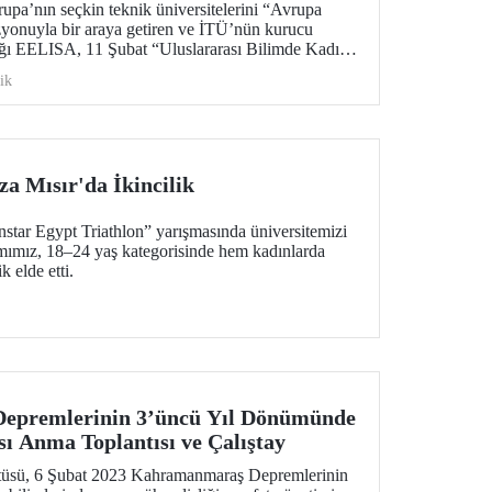
upa’nın seçkin teknik üniversitelerini “Avrupa
zyonuyla bir araya getiren ve İTÜ’nün kurucu
ldığı EELISA, 11 Şubat “Uluslararası Bilimde Kadın
 bir yuvarlak masa toplantısıyla kutluyor.
ik
a Mısır'da İkincilik
nstar Egypt Triathlon” yarışmasında üniversitemizi
ımımız, 18–24 yaş kategorisinde hem kadınlarda
k elde etti.
epremlerinin 3’üncü Yıl Dönümünde
sı Anma Toplantısı ve Çalıştay
tüsü, 6 Şubat 2023 Kahramanmaraş Depremlerinin