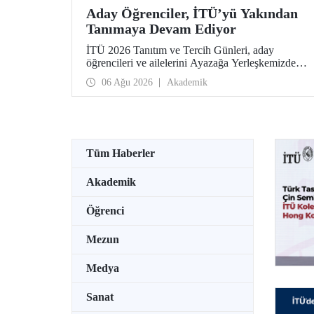
Aday Öğrenciler, İTÜ’yü Yakından
Tanımaya Devam Ediyor
İTÜ 2026 Tanıtım ve Tercih Günleri, aday
öğrencileri ve ailelerini Ayazağa Yerleşkemizde
ağırlamaya devam ediyor. Tanıtım ve Tercih
06 Ağu 2026
Akademik
Günleri 7 Ağustos’ta tamamlanacak, ilgili fakülte
ve birimler adaylara bilgi vermeye devam edecek.
Tüm Haberler
Akademik
Öğrenci
Mezun
Medya
Sanat