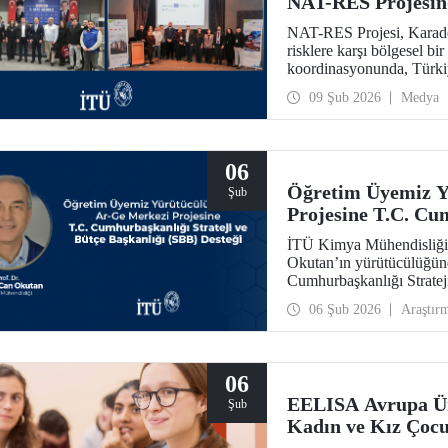
NAT-RES Projesind
NAT-RES Projesi, Karaden
risklere karşı bölgesel bi
koordinasyonunda, Türki
iş birliğiyle hayata geçiri
09 Şub 2026
Medya
Ayazağa Yerleşkemizde y
06
Öğretim Üyemiz Y
Şub
Projesine T.C. Cum
Başkanlığı (SBB) 
İTÜ Kimya Mühendisliği 
Okutan’ın yürütücülüğünd
Cumhurbaşkanlığı Stratej
31.931.000 TL’lik ek bütç
06 Şub 2026
Araştır
sahip olacak Teknolojik 
06
EELISA Avrupa Üni
Şub
Kadın ve Kız Çocu