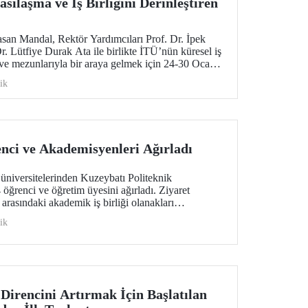
sılaşma ve İş Birliğini Derinleştiren
san Mandal, Rektör Yardımcıları Prof. Dr. İpek
. Lütfiye Durak Ata ile birlikte İTÜ’nün küresel iş
 ve mezunlarıyla bir araya gelmek için 24-30 Ocak
 bir ziyarette bulundu.
ik
nci ve Akademisyenleri Ağırladı
üniversitelerinden Kuzeybatı Politeknik
öğrenci ve öğretim üyesini ağırladı. Ziyaret
arasındaki akademik iş birliği olanakları
ik
Direncini Artırmak İçin Başlatılan