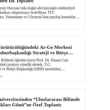
en İlk Toplantı
iz Havzası’nda doğal afet kaynaklı endüstriyel
r kalkan oluşturmayı hedefliyor. İTÜ
ye, Yunanistan ve Ukrayna’dan paydaş kurumların
len projenin ilk toplantısı 2-4 Şubat 2026 tarihlerinde
apıldı.
ürütücülüğündeki Ar-Ge Merkezi
hurbaşkanlığı Strateji ve Bütçe
Desteği
Bölümü öğretim üyesi Prof. Dr. Hasan Can
eki projeye yönelik destek, T.C.
i ve Bütçe Başkanlığı (SBB) tarafından,
eyle bir yıl daha uzatıldı ve 700 metrekare alana
ma
Araştırma Laboratuvar Binası’nın yapımı onaylandı.
versitesinden “Uluslararası Bilimde
kları Günü”ne Özel Toplantı