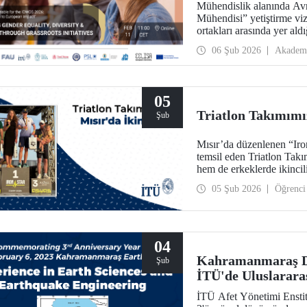
Mühendislik alanında Avr
Mühendisi” yetiştirme vi
ortakları arasında yer a
ve Kız Çocukları Günü”nü
06 Şub 2026
Akadem
05
Triatlon Takımımız
Şub
Mısır’da düzenlenen “Iro
temsil eden Triatlon Tak
hem de erkeklerde ikincili
05 Şub 2026
Öğrenci
04
Kahramanmaraş D
Şub
İTÜ'de Uluslarara
İTÜ Afet Yönetimi Ensti