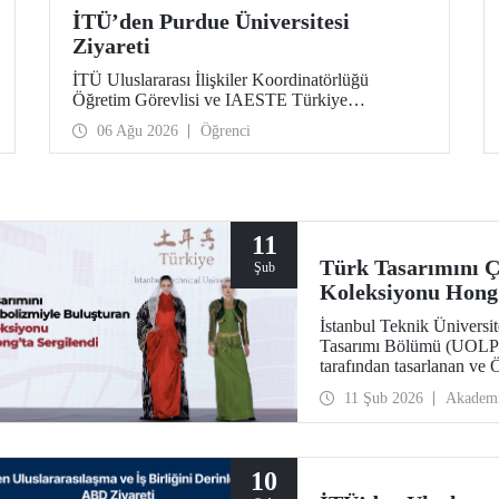
İTÜ’den Purdue Üniversitesi
Ziyareti
İTÜ Uluslararası İlişkiler Koordinatörlüğü
Öğretim Görevlisi ve IAESTE Türkiye
Sorumlusu Cahit Okan, akademik ilişkileri ve iş
06 Ağu 2026
Öğrenci
birliğini geliştirmek amacıyla 20-27 Temmuz
tarihlerinde ABD’de dünyanın önde gelen
araştırma üniversitelerinden Purdue Üniversitesi
başta olmak üzere bir dizi ziyarette bulundu.
11
Türk Tasarımını Ç
Şub
Koleksiyonu Hong 
İstanbul Teknik Üniversit
Tasarımı Bölümü (UOLP) 
tarafından tasarlanan ve
gerçekleştirdiği iki giysi
11 Şub 2026
Akadem
Fashion Gala 2025” kaps
The Hong Kong Polytechn
defilede tanıtıldı.
10