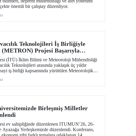
 bilimleri, deprem mühendisliği ve afet yönetimi
lçekte önemli bir çalıştay düzenliyor.
ma
ılık Teknolojileri İş Birliğiyle
n (METRON) Projesi Başarıyla
esi (İTÜ) İklim Bilimi ve Meteoroloji Mühendisliği
ık Teknolojileri arasında yaklaşık üç yıldır
anayi iş birliği kapsamında yürütülen Meteorolojik
başarıyla tamamlandı. METRON sistemine
ma
alı eğitimler 26-30 Ocak arasında gerçekleştirildi.
versitemizde Birleşmiş Milletler
nlendi
itesi ev sahipliğinde düzenlenen ITUMUN’26, 26-
de Ayazağa Yerleşkemizde düzenlendi. Konferans,
e ekonomi gibi farklı temalara odaklanan 14