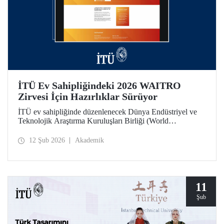
İTÜ Ev Sahipliğindeki 2026 WAITRO
Zirvesi İçin Hazırlıklar Sürüyor
İTÜ ev sahipliğinde düzenlenecek Dünya Endüstriyel ve
Teknolojik Araştırma Kuruluşları Birliği (World
Association of Industrial and Technological Research
Organizations) 2026 Zirvesi bağlamında 11 Şubat günü
12 Şub 2026
Akademik
yapılan çevrim içi toplantıda hazırlık ve iş birliği alanları
değerlendirildi.
11
Şub