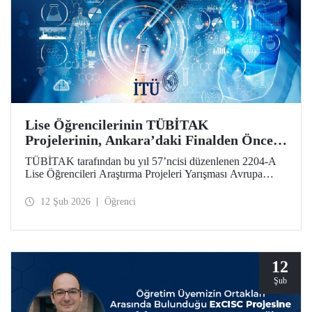
Lise Öğrencilerinin TÜBİTAK
Projelerinin, Ankara’daki Finalden Önceki
Durağı, İTÜ Oldu
TÜBİTAK tarafından bu yıl 57’ncisi düzenlenen 2204-A
Lise Öğrencileri Araştırma Projeleri Yarışması Avrupa
Bölge Sergisi, İstanbul Teknik Üniversitesi ev sahipliğinde
gerçekleştirildi.
12 Şub 2026
Öğrenci
12
Şub