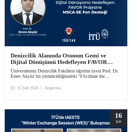
Denizcilik Alanında Otonom Gemi ve
Dijital Dönüşümü Hedefleyen FAVOR
Projesine MSCA-SE Fon Desteği
Üniversitemiz Denizcilik Fakültesi öğretim üyesi Prof. Dr.
Emre Akyüz’ün yürütücülüğündeki “FAcilitate the
development of unmanned Vehicles in the maritime sector
(FAVOR)” başlıklı 1.182.360 avro bütçeli AB HORIZON
16 Şub 2026
Araştırma
projesi 48 ay süre ile desteklenecek.
16
Şub