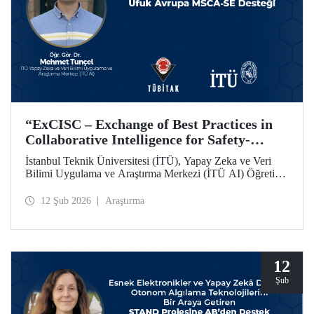
“ExCISC – Exchange of Best Practices in
Collaborative Intelligence for Safety-
Critical Applications” Projesine, Ufuk
İstanbul Teknik Üniversitesi (İTÜ), Yapay Zeka ve Veri
Avrupa MSCA-SE Fon Desteği
Bilimi Uygulama ve Araştırma Merkezi (İTÜ AI) Öğretim
Görevlisi Dr. Mehmet Tunçel’in proje ortakları arasında yer
aldığı “ExCISC – Exchange of Best Practices in
12 Şub 2026
Araştırma
Collaborative Intelligence for Safety-Critical Applications”
başlıklı proje, Avrupa Komisyonu tarafından Horizon
Europe Marie Skłodowska-Curie Actions Staff Exchanges
(MSCA-SE) programı kapsamında desteklenmeye hak
kazandı.
12
Şub