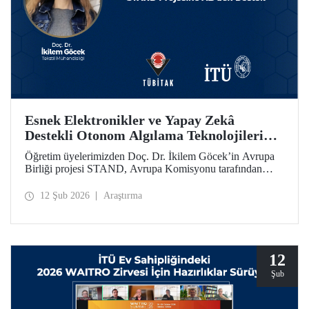
Esnek Elektronikler ve Yapay Zekâ
Destekli Otonom Algılama Teknolojilerini
Bir Araya Getiren STAND Projesine
Öğretim üyelerimizden Doç. Dr. İkilem Göcek’in Avrupa
AB’den Destek
Birliği projesi STAND, Avrupa Komisyonu tarafından
Ufuk Avrupa Programı kapsamında desteklenmeye hak
kazandı.
12 Şub 2026
Araştırma
12
Şub