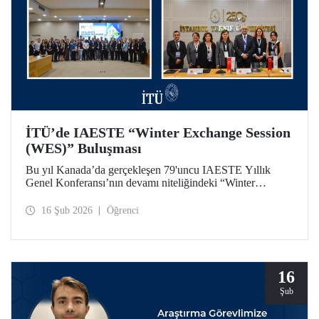
İTÜ’de IAESTE “Winter Exchange Session
(WES)” Buluşması
Bu yıl Kanada’da gerçekleşen 79'uncu IAESTE Yıllık
Genel Konferansı’nın devamı niteliğindeki “Winter
Exchange Session (WES)” etkinliği, İstanbul Teknik
Üniversitesi ev sahipliğinde, Süleyman Demirel Kültür
16 Şub 2026
Öğrenci
Merkezimizde 5-7 Şubat 2026 tarihleri arasında düzenlendi.
16
Şub