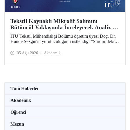
Tekstil Kaynaklı Mikrolif Salımını
Bütüncül Yaklaşımla İnceleyerek Analiz ve
Azaltım Stratejileri Geliştirecek Projeye
İTÜ Tekstil Mühendisliği Bölümü öğretim üyesi Doç. Dr.
TÜBİTAK Desteği
Hande Sezgin'in yürütücülüğünü üstlendiği “Sürdürülebilir
Pamuk ve Polyester Esaslı Tekstil Ürünlerinde Kullanım
Koşullarına Bağlı Mikrolif Salımı: Aşınma, UV Maruziyeti
05 Ağu 2026
Akademik
ve Yıkama Döngülerinin Bütünsel Analizi ve Azaltım
Stratejilerinin Geliştirilmesi” başlıklı proje, TÜBİTAK
2515 – COST Aksiyon Üyeleri Ar-Ge Destek Programı
kapsamında desteklenmeye hak kazandı.
Tüm Haberler
Akademik
Öğrenci
Mezun