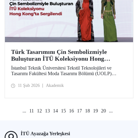
Türk Tasarımını Çin Sembolizmiyle
Buluşturan İTÜ Koleksiyonu Hong
Kong’ta Sergilendi
İstanbul Teknik Üniversitesi Tekstil Teknolojileri ve
Tasarımı Fakültesi Moda Tasarımı Bölümü (UOLP)
dördüncü sınıf öğrencisi Beyza Nur Yılmaz tarafından
tasarlanan ve Öğr. Gör. Dr. Belgin Görgün’ün
11 Şub 2026
Akademik
uygulamasını gerçekleştirdiği iki giysi, uluslararası
“Threads of Unity: Belt & Road Fashion Gala 2025”
kapsamında sergilenmeye hak kazandı. Koleksiyon, The
Hong Kong Polytechnic University (PolyU) ev
...
11
12
13
14
15
16
17
18
19
20
...
sahipliğinde düzenlenen defilede tanıtıldı.
İTÜ Ayazağa Yerleşkesi