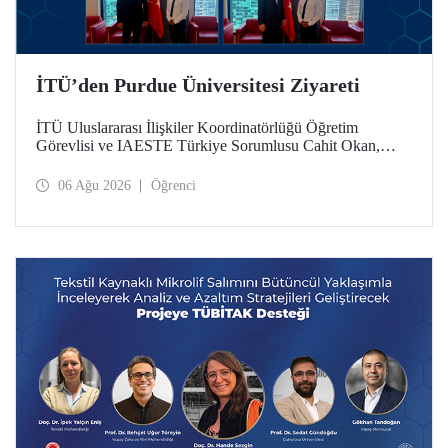
İTÜ’den Purdue Üniversitesi Ziyareti
İTÜ Uluslararası İlişkiler Koordinatörlüğü Öğretim
Görevlisi ve IAESTE Türkiye Sorumlusu Cahit Okan,
akademik ilişkileri ve iş birliğini geliştirmek amacıyla 20-27
Temmuz tarihlerinde ABD’de dünyanın önde gelen
06 Ağu 2026
Öğrenci
araştırma üniversitelerinden Purdue Üniversitesi başta
olmak üzere bir dizi ziyarette bulundu.