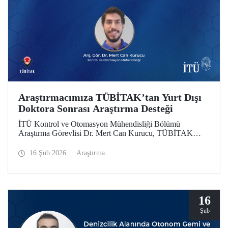
Araştırmacımıza TÜBİTAK’tan Yurt Dışı
Doktora Sonrası Araştırma Desteği
İTÜ Kontrol ve Otomasyon Mühendisliği Bölümü
Araştırma Görevlisi Dr. Mert Can Kurucu, TÜBİTAK
2219 Yurt Dışı Doktora Sonrası Araştırma Burs Programı
kapsamında desteklenmeye hak kazandı. Dr. Kurucu,
16 Şub 2026
Araştırma
çalışmalarını İsveç’teki KTH Royal Institute of
Technology’de sürdürecek.
16
Şub