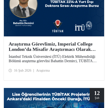
Araştırma Görevlimiz, Imperial College
London’da Misafir Araştırmacı Olarak
Çalışacak
İstanbul Teknik Üniversitesi (İTÜ) Elektrik Mühendisliği
Bölümü araştırma görevlisi Bahattin Demirci, TÜBİTAK
2214-A Yurt Dışı Doktora Sırası Araştırma Bursu
kapsamında Imperial College London’da 1 yıl süreyle
16 Şub 2026
Araştırma
misafir araştırmacı olarak çalışmaya hak kazandı.
12
Şub