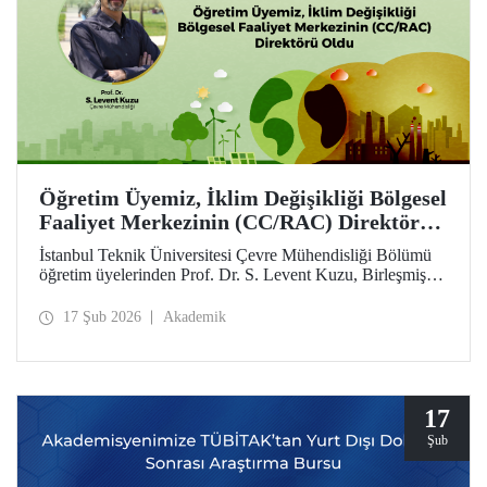
Öğretim Üyemiz, İklim Değişikliği Bölgesel
Faaliyet Merkezinin (CC/RAC) Direktörü
Oldu
İstanbul Teknik Üniversitesi Çevre Mühendisliği Bölümü
öğretim üyelerinden Prof. Dr. S. Levent Kuzu, Birleşmiş
Milletler Çevre Programı / Akdeniz Eylem Planı
(UNEP/MAP) bünyesinde faaliyet gösteren İklim
17 Şub 2026
Akademik
Değişikliği Bölgesel Faaliyet Merkezi (CC/RAC)
bünyesine Direktör olarak atandı.
17
Şub