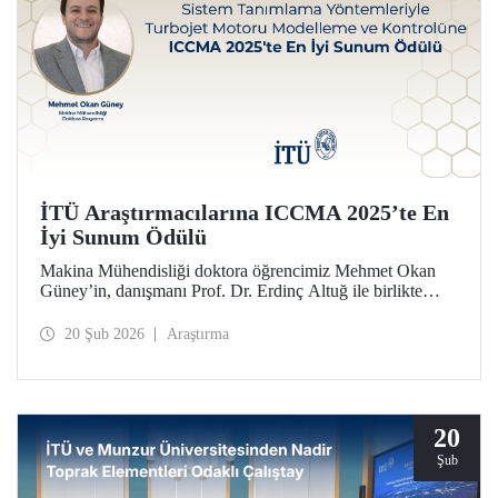
İTÜ Araştırmacılarına ICCMA 2025’te En
İyi Sunum Ödülü
Makina Mühendisliği doktora öğrencimiz Mehmet Okan
Güney’in, danışmanı Prof. Dr. Erdinç Altuğ ile birlikte
hazırlayarak Paris’te düzenlenen ICCMA 2025
konferansında sunduğu bildiri, “Karmaşık Sistemlerde
20 Şub 2026
Araştırma
Kontrol Modelleri ve Mekatronik” oturumunda En İyi
Sunum Ödülü’nü almaya layık görüldü.
20
Şub