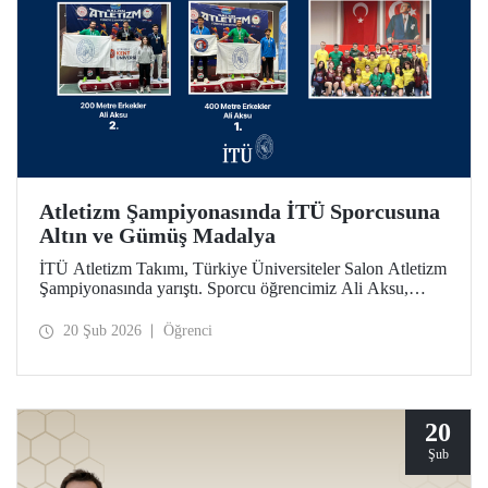
Atletizm Şampiyonasında İTÜ Sporcusuna
Altın ve Gümüş Madalya
İTÜ Atletizm Takımı, Türkiye Üniversiteler Salon Atletizm
Şampiyonasında yarıştı. Sporcu öğrencimiz Ali Aksu,
İTÜ’yü temsilen koştuğu parkurda 400 metrede altın ve
200 metrede gümüş madalyanın sahibi oldu.
20 Şub 2026
Öğrenci
20
Şub