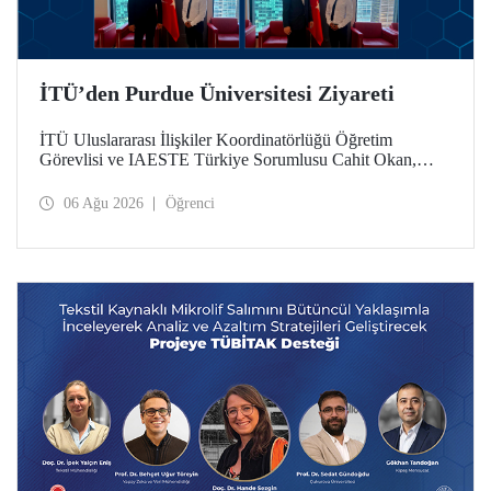
İTÜ’den Purdue Üniversitesi Ziyareti
İTÜ Uluslararası İlişkiler Koordinatörlüğü Öğretim
Görevlisi ve IAESTE Türkiye Sorumlusu Cahit Okan,
akademik ilişkileri ve iş birliğini geliştirmek amacıyla 20-27
Temmuz tarihlerinde ABD’de dünyanın önde gelen
06 Ağu 2026
Öğrenci
araştırma üniversitelerinden Purdue Üniversitesi başta
olmak üzere bir dizi ziyarette bulundu.