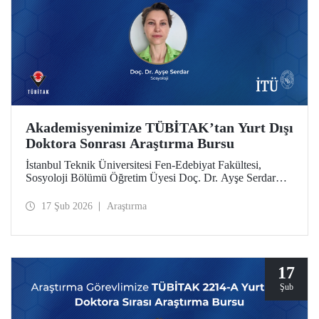
Akademisyenimize TÜBİTAK’tan Yurt Dışı
Doktora Sonrası Araştırma Bursu
İstanbul Teknik Üniversitesi Fen-Edebiyat Fakültesi,
Sosyoloji Bölümü Öğretim Üyesi Doç. Dr. Ayşe Serdar
TÜBİTAK 2219 Yurt Dışı Doktora Sonrası Araştırma Burs
Programı kapsamında desteklenmeye hak kazandı.
17 Şub 2026
Araştırma
17
Şub