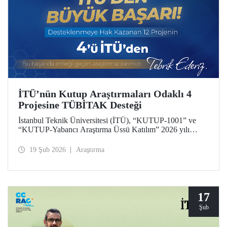
İTÜ’nün Kutup Araştırmaları Odaklı 4
Projesine TÜBİTAK Desteği
İstanbul Teknik Üniversitesi (İTÜ), “KUTUP-1001” ve
“KUTUP-Yabancı Araştırma Üssü Katılım” 2026 yılı
çağrıları kapsamında 4 projesiyle desteklenmeye hak
kazandı. Toplam 12 proje arasında İTÜ’den 4 projenin yer
19 Şub 2026
Araştırma
alması, üniversitemizin kutup araştırmaları alanındaki öncü
konumunun bir yansıması.
17
Şub