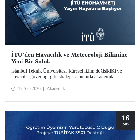
İTÜ’den Havacılık ve Meteoroloji Bilimine
Yeni Bir Soluk
İstanbul Teknik Üniversitesi, küresel iklim değişikliği ve
havacılık güvenliği gibi stratejik alanlarda akademik
derinliğini artırmaya devam ediyor. İTÜ Uçak ve Uzay
Bilimleri Fakültesi bünyesinde hazırlıkları tamamlanan
17 Şub 2026
Akademik
“İTÜ EHOHAVMET / ITU JEWAM” dergisi, uluslararası
standartlardaki yayıncılık anlayışıyla bilim dünyasına
“merhaba” diyor.
16
Şub