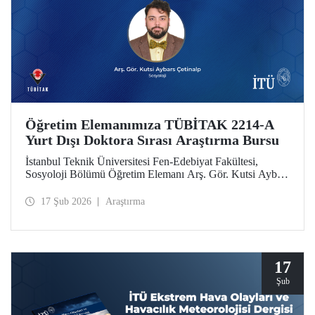
Öğretim Elemanımıza TÜBİTAK 2214-A
Yurt Dışı Doktora Sırası Araştırma Bursu
İstanbul Teknik Üniversitesi Fen-Edebiyat Fakültesi,
Sosyoloji Bölümü Öğretim Elemanı Arş. Gör. Kutsi Aybars
Çetinalp, TÜBİTAK 2214-A Yurt Dışı Doktora Sırası
Araştırma Bursu kapsamında desteklenmeye hak kazandı.
17 Şub 2026
Araştırma
17
Şub