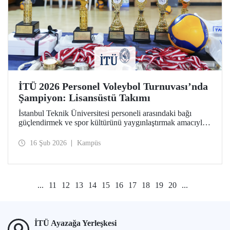
İTÜ 2026 Personel Voleybol Turnuvası’nda
Şampiyon: Lisansüstü Takımı
İstanbul Teknik Üniversitesi personeli arasındaki bağı
güçlendirmek ve spor kültürünü yaygınlaştırmak amacıyla
düzenlenen "İTÜ 2026 Personel Voleybol Turnuvası"
heyecan dolu bir finalle sona erdi.
16 Şub 2026
Kampüs
...
11
12
13
14
15
16
17
18
19
20
...
İTÜ Ayazağa Yerleşkesi