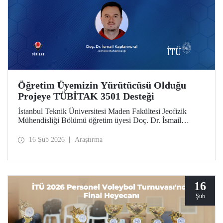
Öğretim Üyemizin Yürütücüsü Olduğu
Projeye TÜBİTAK 3501 Desteği
İstanbul Teknik Üniversitesi Maden Fakültesi Jeofizik
Mühendisliği Bölümü öğretim üyesi Doç. Dr. İsmail
Kaplanvural’ın yürütücülüğünü yaptığı proje, TÜBİTAK
3501 Kariyer Geliştirme Programı kapsamında destek
16 Şub 2026
Araştırma
almaya hak kazandı.
16
Şub