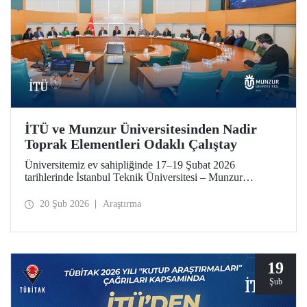
İTÜ ve Munzur Üniversitesinden Nadir
Toprak Elementleri Odaklı Çalıştay
Üniversitemiz ev sahipliğinde 17–19 Şubat 2026
tarihlerinde İstanbul Teknik Üniversitesi – Munzur
Üniversitesi Ar-Ge Proje İş Geliştirme İş Birliği Çalıştayı
düzenlendi. Her iki üniversiteden akademisyenler çalıştaya
20 Şub 2026
Araştırma
katkı sundu.
19
Şub