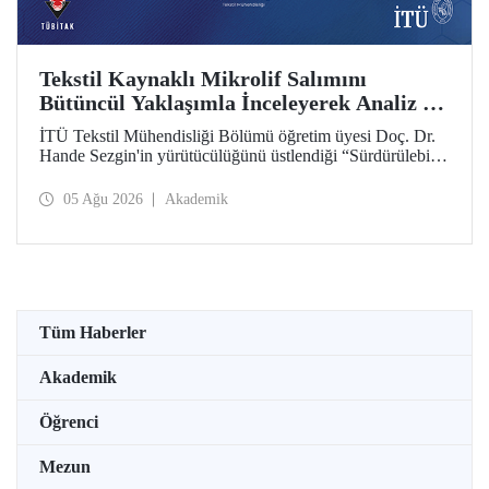
Tekstil Kaynaklı Mikrolif Salımını
Bütüncül Yaklaşımla İnceleyerek Analiz ve
Azaltım Stratejileri Geliştirecek Projeye
İTÜ Tekstil Mühendisliği Bölümü öğretim üyesi Doç. Dr.
TÜBİTAK Desteği
Hande Sezgin'in yürütücülüğünü üstlendiği “Sürdürülebilir
Pamuk ve Polyester Esaslı Tekstil Ürünlerinde Kullanım
Koşullarına Bağlı Mikrolif Salımı: Aşınma, UV Maruziyeti
05 Ağu 2026
Akademik
ve Yıkama Döngülerinin Bütünsel Analizi ve Azaltım
Stratejilerinin Geliştirilmesi” başlıklı proje, TÜBİTAK
2515 – COST Aksiyon Üyeleri Ar-Ge Destek Programı
kapsamında desteklenmeye hak kazandı.
Tüm Haberler
Akademik
Öğrenci
Mezun