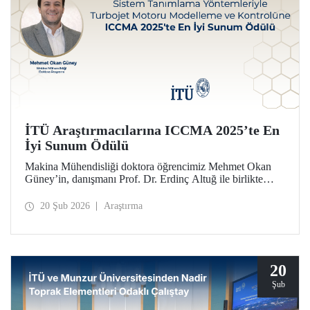
İTÜ Araştırmacılarına ICCMA 2025’te En
İyi Sunum Ödülü
Makina Mühendisliği doktora öğrencimiz Mehmet Okan
Güney’in, danışmanı Prof. Dr. Erdinç Altuğ ile birlikte
hazırlayarak Paris’te düzenlenen ICCMA 2025
konferansında sunduğu bildiri, “Karmaşık Sistemlerde
20 Şub 2026
Araştırma
Kontrol Modelleri ve Mekatronik” oturumunda En İyi
Sunum Ödülü’nü almaya layık görüldü.
20
Şub