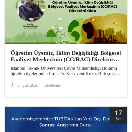
Öğretim Üyemiz, İklim Değişikliği Bölgesel
Faaliyet Merkezinin (CC/RAC) Direktörü
Oldu
İstanbul Teknik Üniversitesi Çevre Mühendisliği Bölümü
öğretim üyelerinden Prof. Dr. S. Levent Kuzu, Birleşmiş
Milletler Çevre Programı / Akdeniz Eylem Planı
(UNEP/MAP) bünyesinde faaliyet gösteren İklim
17 Şub 2026
Akademik
Değişikliği Bölgesel Faaliyet Merkezi (CC/RAC)
bünyesine Direktör olarak atandı.
17
Şub