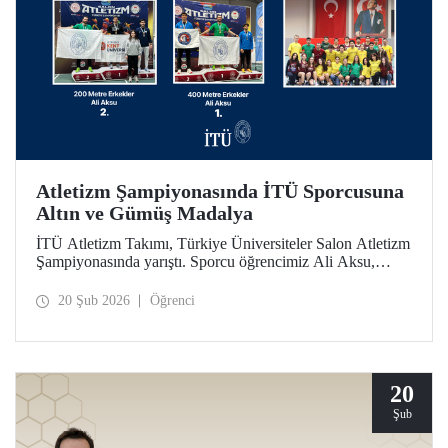
Atletizm Şampiyonasında İTÜ Sporcusuna
Altın ve Gümüş Madalya
İTÜ Atletizm Takımı, Türkiye Üniversiteler Salon Atletizm
Şampiyonasında yarıştı. Sporcu öğrencimiz Ali Aksu,
İTÜ’yü temsilen koştuğu parkurda 400 metrede altın ve
200 metrede gümüş madalyanın sahibi oldu.
20 Şub 2026
Öğrenci
20
Şub