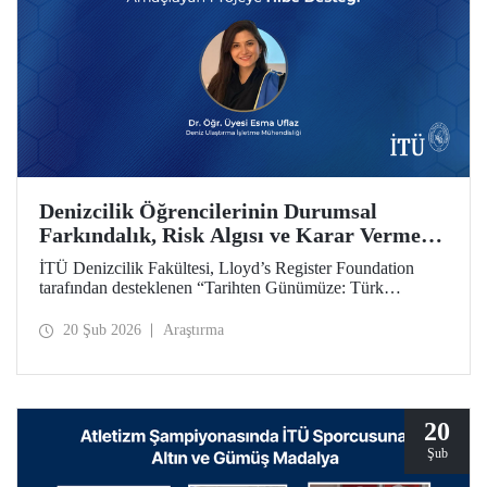
Denizcilik Öğrencilerinin Durumsal
Farkındalık, Risk Algısı ve Karar Verme
Yetkinliklerini Geliştirmeyi Amaçlayan
İTÜ Denizcilik Fakültesi, Lloyd’s Register Foundation
Projeye Hibe Desteği
tarafından desteklenen “Tarihten Günümüze: Türk
Boğazları Seyir Kazalarını Yeniden Oluşturma (From
Archives to Action: Recreating Turkish Straits Navigation
20 Şub 2026
Araştırma
Accidents)” başlıklı proje kapsamında hibe almaya hak
kazandı.
20
Şub