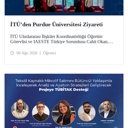
İTÜ’den Purdue Üniversitesi Ziyareti
İTÜ Uluslararası İlişkiler Koordinatörlüğü Öğretim
Görevlisi ve IAESTE Türkiye Sorumlusu Cahit Okan,
akademik ilişkileri ve iş birliğini geliştirmek amacıyla 20-27
Temmuz tarihlerinde ABD’de dünyanın önde gelen
06 Ağu 2026
Öğrenci
araştırma üniversitelerinden Purdue Üniversitesi başta
olmak üzere bir dizi ziyarette bulundu.