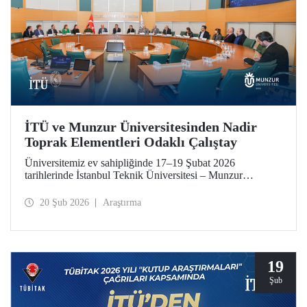
İTÜ ve Munzur Üniversitesinden Nadir
Toprak Elementleri Odaklı Çalıştay
Üniversitemiz ev sahipliğinde 17–19 Şubat 2026
tarihlerinde İstanbul Teknik Üniversitesi – Munzur
Üniversitesi Ar-Ge Proje İş Geliştirme İş Birliği Çalıştayı
düzenlendi. Her iki üniversiteden akademisyenler çalıştaya
20 Şub 2026
Araştırma
katkı sundu.
19
Şub