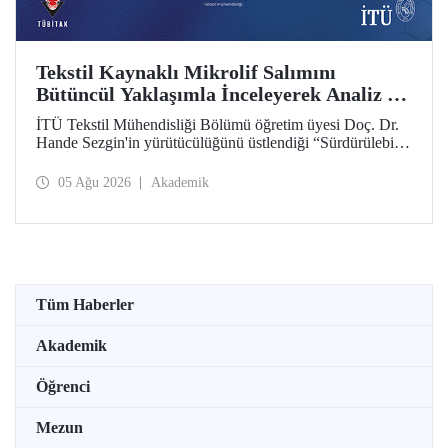
Tekstil Kaynaklı Mikrolif Salımını
Bütüncül Yaklaşımla İnceleyerek Analiz ve
Azaltım Stratejileri Geliştirecek Projeye
İTÜ Tekstil Mühendisliği Bölümü öğretim üyesi Doç. Dr.
TÜBİTAK Desteği
Hande Sezgin'in yürütücülüğünü üstlendiği “Sürdürülebilir
Pamuk ve Polyester Esaslı Tekstil Ürünlerinde Kullanım
Koşullarına Bağlı Mikrolif Salımı: Aşınma, UV Maruziyeti
05 Ağu 2026
Akademik
ve Yıkama Döngülerinin Bütünsel Analizi ve Azaltım
Stratejilerinin Geliştirilmesi” başlıklı proje, TÜBİTAK
2515 – COST Aksiyon Üyeleri Ar-Ge Destek Programı
kapsamında desteklenmeye hak kazandı.
Tüm Haberler
Akademik
Öğrenci
Mezun