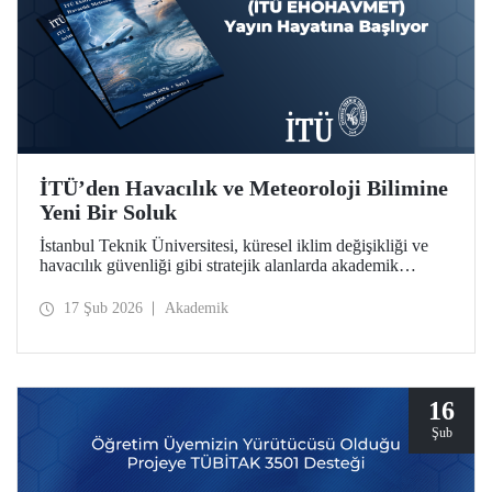
İTÜ’den Havacılık ve Meteoroloji Bilimine
Yeni Bir Soluk
İstanbul Teknik Üniversitesi, küresel iklim değişikliği ve
havacılık güvenliği gibi stratejik alanlarda akademik
derinliğini artırmaya devam ediyor. İTÜ Uçak ve Uzay
Bilimleri Fakültesi bünyesinde hazırlıkları tamamlanan
17 Şub 2026
Akademik
“İTÜ EHOHAVMET / ITU JEWAM” dergisi, uluslararası
standartlardaki yayıncılık anlayışıyla bilim dünyasına
“merhaba” diyor.
16
Şub