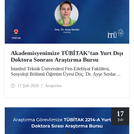
Akademisyenimize TÜBİTAK’tan Yurt Dışı
Doktora Sonrası Araştırma Bursu
İstanbul Teknik Üniversitesi Fen-Edebiyat Fakültesi,
Sosyoloji Bölümü Öğretim Üyesi Doç. Dr. Ayşe Serdar
TÜBİTAK 2219 Yurt Dışı Doktora Sonrası Araştırma Burs
Programı kapsamında desteklenmeye hak kazandı.
17 Şub 2026
Araştırma
17
Şub