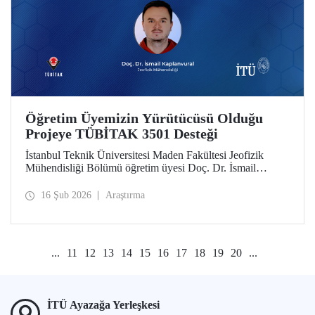
Öğretim Üyemizin Yürütücüsü Olduğu
Projeye TÜBİTAK 3501 Desteği
İstanbul Teknik Üniversitesi Maden Fakültesi Jeofizik
Mühendisliği Bölümü öğretim üyesi Doç. Dr. İsmail
Kaplanvural’ın yürütücülüğünü yaptığı proje, TÜBİTAK
3501 Kariyer Geliştirme Programı kapsamında destek
16 Şub 2026
Araştırma
almaya hak kazandı.
...
11
12
13
14
15
16
17
18
19
20
...
İTÜ Ayazağa Yerleşkesi