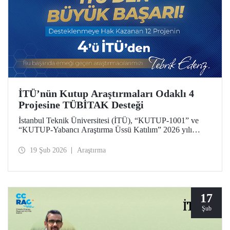
İTÜ’nün Kutup Araştırmaları Odaklı 4
Projesine TÜBİTAK Desteği
İstanbul Teknik Üniversitesi (İTÜ), “KUTUP-1001” ve
“KUTUP-Yabancı Araştırma Üssü Katılım” 2026 yılı
çağrıları kapsamında 4 projesiyle desteklenmeye hak
kazandı. Toplam 12 proje arasında İTÜ’den 4 projenin yer
19 Şub 2026
Araştırma
alması, üniversitemizin kutup araştırmaları alanındaki öncü
konumunun bir yansıması.
17
Şub