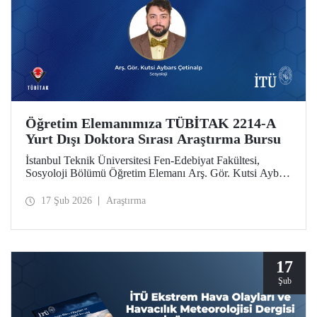
Öğretim Elemanımıza TÜBİTAK 2214-A
Yurt Dışı Doktora Sırası Araştırma Bursu
İstanbul Teknik Üniversitesi Fen-Edebiyat Fakültesi,
Sosyoloji Bölümü Öğretim Elemanı Arş. Gör. Kutsi Aybars
Çetinalp, TÜBİTAK 2214-A Yurt Dışı Doktora Sırası
Araştırma Bursu kapsamında desteklenmeye hak kazandı.
17 Şub 2026
Araştırma
17
Şub