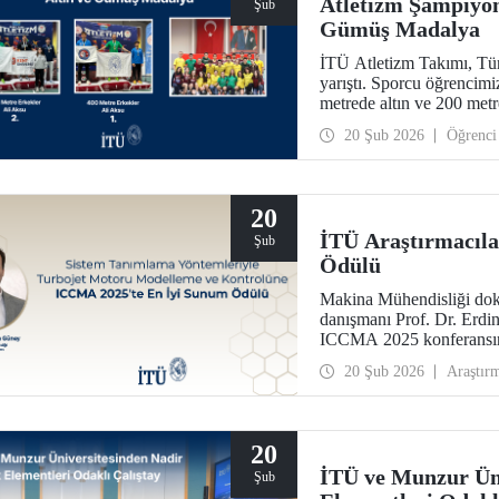
Atletizm Şampiyon
Şub
Gümüş Madalya
İTÜ Atletizm Takımı, Tür
yarıştı. Sporcu öğrencim
metrede altın ve 200 met
20 Şub 2026
Öğrenci
20
İTÜ Araştırmacıl
Şub
Ödülü
Makina Mühendisliği do
danışmanı Prof. Dr. Erdin
ICCMA 2025 konferansınd
Kontrol Modelleri ve Me
20 Şub 2026
Araştır
almaya layık görüldü.
20
İTÜ ve Munzur Üni
Şub