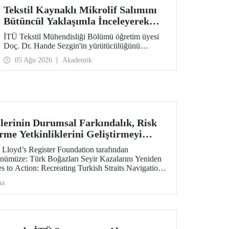
Tekstil Kaynaklı Mikrolif Salımını
Bütüncül Yaklaşımla İnceleyerek
Analiz ve Azaltım Stratejileri
İTÜ Tekstil Mühendisliği Bölümü öğretim üyesi
Geliştirecek Projeye TÜBİTAK
Doç. Dr. Hande Sezgin'in yürütücülüğünü
Desteği
üstlendiği “Sürdürülebilir Pamuk ve Polyester
05 Ağu 2026
Akademik
Esaslı Tekstil Ürünlerinde Kullanım Koşullarına
Bağlı Mikrolif Salımı: Aşınma, UV Maruziyeti ve
Yıkama Döngülerinin Bütünsel Analizi ve
Azaltım Stratejilerinin Geliştirilmesi” başlıklı
proje, TÜBİTAK 2515 – COST Aksiyon Üyeleri
Ar-Ge Destek Programı kapsamında
desteklenmeye hak kazandı.
ilerinin Durumsal Farkındalık, Risk
rme Yetkinliklerini Geliştirmeyi
 Hibe Desteği
 Lloyd’s Register Foundation tarafından
ünümüze: Türk Boğazları Seyir Kazalarını Yeniden
 to Action: Recreating Turkish Straits Navigation
je kapsamında hibe almaya hak kazandı.
ma