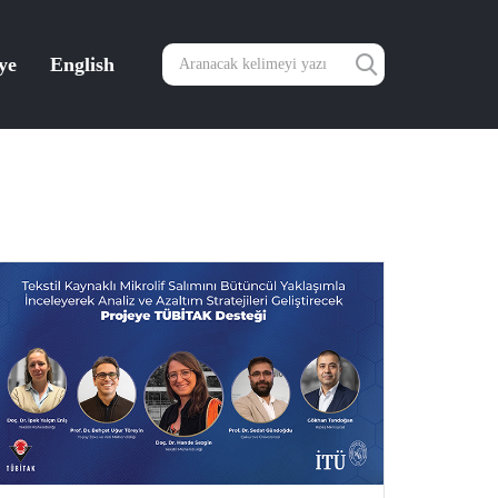
ye
English