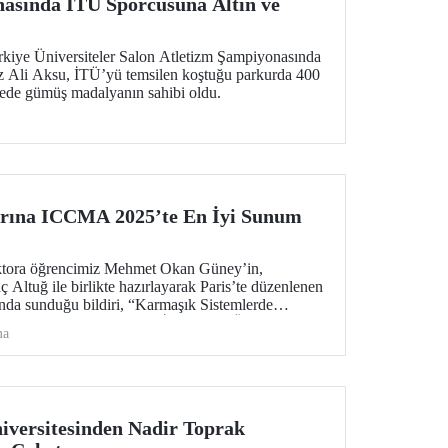
asında İTÜ Sporcusuna Altın ve
kiye Üniversiteler Salon Atletizm Şampiyonasında
iz Ali Aksu, İTÜ’yü temsilen koştuğu parkurda 400
rede gümüş madalyanın sahibi oldu.
arına ICCMA 2025’te En İyi Sunum
ktora öğrencimiz Mehmet Okan Güney’in,
ç Altuğ ile birlikte hazırlayarak Paris’te düzenlenen
a sunduğu bildiri, “Karmaşık Sistemlerde
katronik” oturumunda En İyi Sunum Ödülü’nü
ma
versitesinden Nadir Toprak