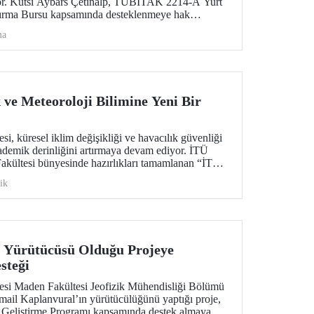
ör. Kutsi Aybars Çetinalp, TÜBİTAK 2214-A Yurt
ştırma Bursu kapsamında desteklenmeye hak
ma
 ve Meteoroloji Bilimine Yeni Bir
si, küresel iklim değişikliği ve havacılık güvenliği
akademik derinliğini artırmaya devam ediyor. İTÜ
akültesi bünyesinde hazırlıkları tamamlanan “İTÜ
 dergisi, uluslararası standartlardaki
ik
lim dünyasına “merhaba” diyor.
 Yürütücüsü Olduğu Projeye
steği
tesi Maden Fakültesi Jeofizik Mühendisliği Bölümü
mail Kaplanvural’ın yürütücülüğünü yaptığı proje,
eliştirme Programı kapsamında destek almaya