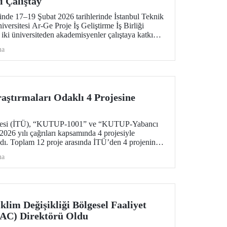
ı Çalıştay
ğinde 17–19 Şubat 2026 tarihlerinde İstanbul Teknik
versitesi Ar-Ge Proje İş Geliştirme İş Birliği
 iki üniversiteden akademisyenler çalıştaya katkı
ma
ştırmaları Odaklı 4 Projesine
sitesi (İTÜ), “KUTUP-1001” ve “KUTUP-Yabancı
026 yılı çağrıları kapsamında 4 projesiyle
ı. Toplam 12 proje arasında İTÜ’den 4 projenin
zin kutup araştırmaları alanındaki öncü konumunun
ma
lim Değişikliği Bölgesel Faaliyet
AC) Direktörü Oldu