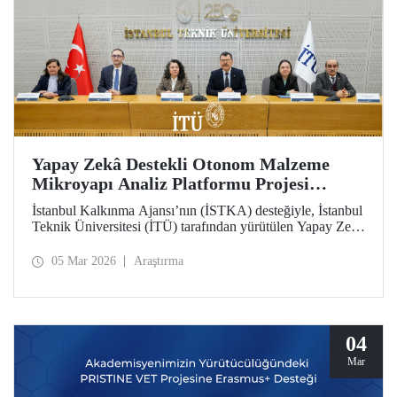
Yapay Zekâ Destekli Otonom Malzeme
Mikroyapı Analiz Platformu Projesi
(iMAT) Tanıtım Toplantısı Düzenlendi
İstanbul Kalkınma Ajansı’nın (İSTKA) desteğiyle, İstanbul
Teknik Üniversitesi (İTÜ) tarafından yürütülen Yapay Zekâ
Destekli Otonom Malzeme Mikroyapı Analiz Platformu
Projesi’nin (iMAT) tanıtım toplantısı İstanbul Vali
05 Mar 2026
Araştırma
Yardımcısı Elif Canan Tuncer, İTÜ Rektörü Prof. Dr.
Hasan Mandal, İSTKA Yönetim Kurulu Üyesi ve Genel
Sekreteri Dr. Ziya Taşkent ve proje ortağı Türkiye Döküm
Sanayicileri Derneği (TÜDÖKSAD) Genel Sekreteri
Tunçağ Şen’in katılımıyla gerçekleştirildi.
04
Mar