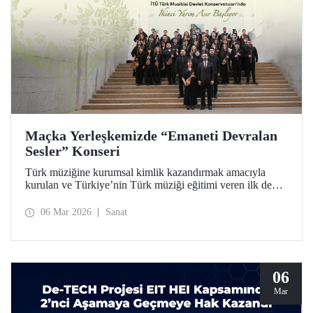
Maçka Yerleşkemizde “Emaneti Devralan
Sesler” Konseri
Türk müziğine kurumsal kimlik kazandırmak amacıyla
kurulan ve Türkiye’nin Türk müziği eğitimi veren ilk devlet
konservatuarı olan İTÜ Türk Musikisi Devlet
Konservatuarı, ikinci yarım asrına “Emaneti Devralan
06 Mar 2026
Sanat
Sesler” konseriyle adım attı.
06
Mar