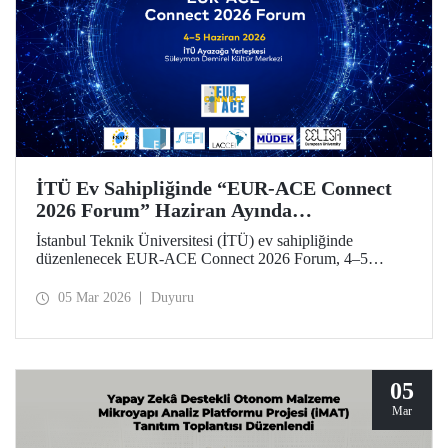
İTÜ Ev Sahipliğinde “EUR-ACE Connect
2026 Forum” Haziran Ayında
Düzenlenecek
İstanbul Teknik Üniversitesi (İTÜ) ev sahipliğinde
düzenlenecek EUR-ACE Connect 2026 Forum, 4–5
Haziran 2026 tarihlerinde Süleyman Demirel Kültür
Merkezi’nde mühendislik eğitimi alanında uluslararası
05 Mar 2026
Duyuru
paydaşları bir araya getirecek.
05
Mar