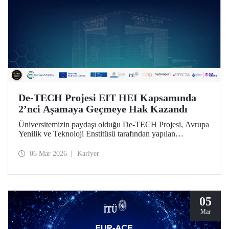
De-TECH Projesi EIT HEI Kapsamında
2’nci Aşamaya Geçmeye Hak Kazandı
Üniversitemizin paydaşı olduğu De-TECH Projesi, Avrupa
Yenilik ve Teknoloji Enstitüsü tarafından yapılan
değerlendirme sonucu 2’nci aşamaya geçmeye lâyık
bulundu.
06 Mar 2026
Kariyer
05
Mar