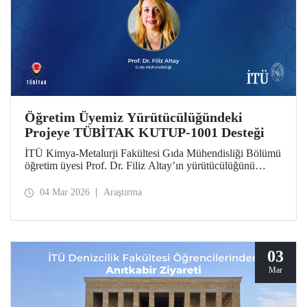
Öğretim Üyemiz Yürütücülüğündeki
Projeye TÜBİTAK KUTUP-1001 Desteği
İTÜ Kimya-Metalurji Fakültesi Gıda Mühendisliği Bölümü
öğretim üyesi Prof. Dr. Filiz Altay’ın yürütücülüğünü
üstlendiği proje, TÜBİTAK KUTUP-1001 Destek
Programı kapsamında desteğe değer görüldü.
04 Mar 2026
Araştırma
03
Mar