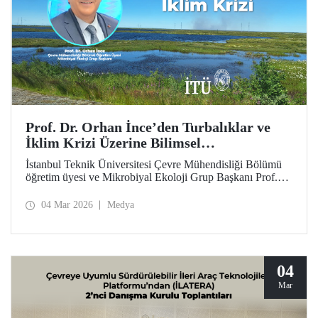
Prof. Dr. Orhan İnce’den Turbalıklar ve
İklim Krizi Üzerine Bilimsel
Değerlendirme
İstanbul Teknik Üniversitesi Çevre Mühendisliği Bölümü
öğretim üyesi ve Mikrobiyal Ekoloji Grup Başkanı Prof.
Dr. Orhan İnce’nin, Anadolu Ajansı bünyesinde çevre ve
sürdürülebilirlik odaklı yayımlar yapan platformu “Yeşil
04 Mar 2026
Medya
Hat”ta, turbalıklar ve iklim krizi konusundaki ayrıntılı
söyleşisi kamuoyuyla buluştu.
04
Mar