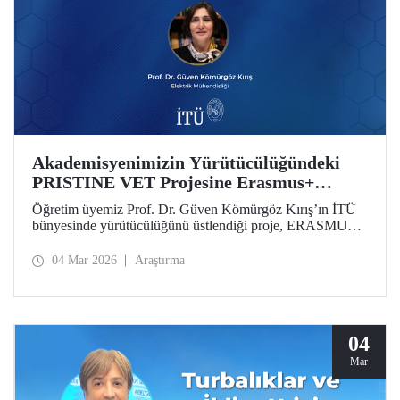
Akademisyenimizin Yürütücülüğündeki
PRISTINE VET Projesine Erasmus+
Desteği
Öğretim üyemiz Prof. Dr. Güven Kömürgöz Kırış’ın İTÜ
bünyesinde yürütücülüğünü üstlendiği proje, ERASMUS
Lump Sum Grants kapsamında desteğe değer görüldü.
“Batı Afrika’da Mesleki Eğitim ve Öğretim Yoluyla Doğal
04 Mar 2026
Araştırma
Çevrelerde Yenilenebilir ve Yenilikçi Sürdürülebilir
Teknolojilerin Teşvik Edilmesi (PRISTINE VET)” projesi,
2 yıl süreyle 6 ülkeden paydaşlar tarafından yürütülecek.
04
Mar