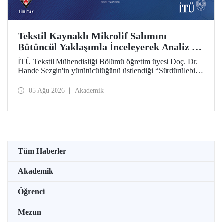
Tekstil Kaynaklı Mikrolif Salımını
Bütüncül Yaklaşımla İnceleyerek Analiz ve
Azaltım Stratejileri Geliştirecek Projeye
İTÜ Tekstil Mühendisliği Bölümü öğretim üyesi Doç. Dr.
TÜBİTAK Desteği
Hande Sezgin'in yürütücülüğünü üstlendiği “Sürdürülebilir
Pamuk ve Polyester Esaslı Tekstil Ürünlerinde Kullanım
Koşullarına Bağlı Mikrolif Salımı: Aşınma, UV Maruziyeti
05 Ağu 2026
Akademik
ve Yıkama Döngülerinin Bütünsel Analizi ve Azaltım
Stratejilerinin Geliştirilmesi” başlıklı proje, TÜBİTAK
2515 – COST Aksiyon Üyeleri Ar-Ge Destek Programı
kapsamında desteklenmeye hak kazandı.
Tüm Haberler
Akademik
Öğrenci
Mezun