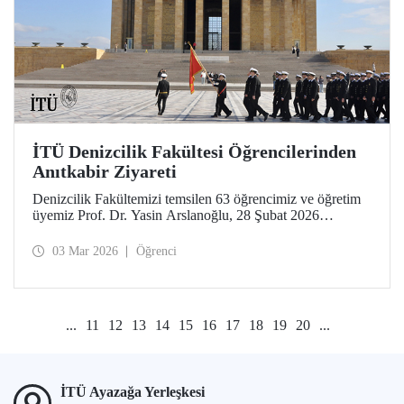
İTÜ Denizcilik Fakültesi Öğrencilerinden
Anıtkabir Ziyareti
Denizcilik Fakültemizi temsilen 63 öğrencimiz ve öğretim
üyemiz Prof. Dr. Yasin Arslanoğlu, 28 Şubat 2026
tarihinde Anıtkabir'e bir ziyarette bulundu. İTÜ’lüler, Gazi
Mustafa Kemal Atatürk’ün mozolesine çelenk bırakılması
03 Mar 2026
Öğrenci
ve anı defterinin imzalanmasının ardından Anıtkabir
Atatürk ve Kurtuluş Savaşı Müzesi’ni gezdi.
...
11
12
13
14
15
16
17
18
19
20
...
İTÜ Ayazağa Yerleşkesi