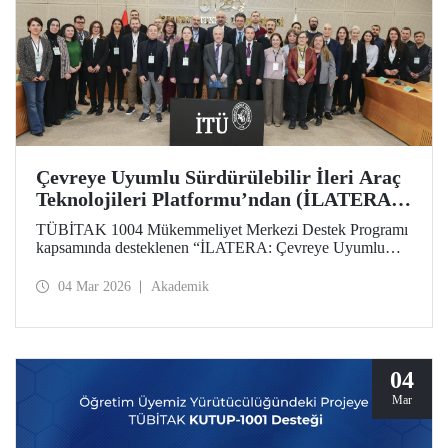
Çevreye Uyumlu Sürdürülebilir İleri Araç
Teknolojileri Platformu’ndan (İLATERA)
2’nci Danışma Kurulu Toplantıları
TÜBİTAK 1004 Mükemmeliyet Merkezi Destek Programı
kapsamında desteklenen “İLATERA: Çevreye Uyumlu
Sürdürülebilir İleri Araç Teknolojileri” platformunun ikinci
danışma kurulu toplantıları 25 Şubat 2026 tarihinde
04 Mar 2026
Akademik
İstanbul Teknik Üniversitesi, Süleyman Demirel Kültür
Merkezi, Senato Salonunda yapıldı.
04
Mar