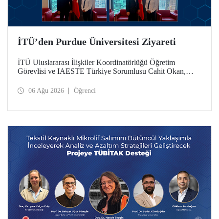
İTÜ’den Purdue Üniversitesi Ziyareti
İTÜ Uluslararası İlişkiler Koordinatörlüğü Öğretim
Görevlisi ve IAESTE Türkiye Sorumlusu Cahit Okan,
akademik ilişkileri ve iş birliğini geliştirmek amacıyla 20-27
Temmuz tarihlerinde ABD’de dünyanın önde gelen
06 Ağu 2026
Öğrenci
araştırma üniversitelerinden Purdue Üniversitesi başta
olmak üzere bir dizi ziyarette bulundu.