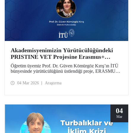
Akademisyenimizin Yürütücülüğündeki
PRISTINE VET Projesine Erasmus+
Desteği
Öğretim üyemiz Prof. Dr. Güven Kömürgöz Kırış’ın İTÜ
bünyesinde yürütücülüğünü üstlendiği proje, ERASMUS
Lump Sum Grants kapsamında desteğe değer görüldü.
“Batı Afrika’da Mesleki Eğitim ve Öğretim Yoluyla Doğal
04 Mar 2026
Araştırma
Çevrelerde Yenilenebilir ve Yenilikçi Sürdürülebilir
Teknolojilerin Teşvik Edilmesi (PRISTINE VET)” projesi,
2 yıl süreyle 6 ülkeden paydaşlar tarafından yürütülecek.
04
Mar