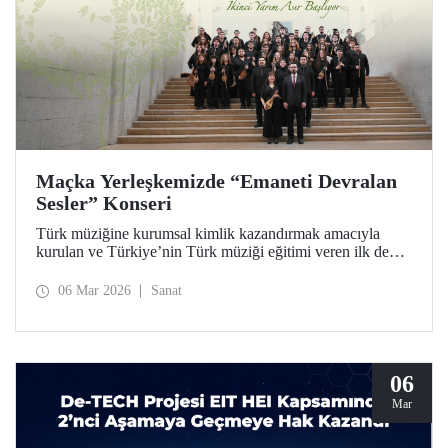
Maçka Yerleşkemizde “Emaneti Devralan
Sesler” Konseri
Türk müziğine kurumsal kimlik kazandırmak amacıyla
kurulan ve Türkiye’nin Türk müziği eğitimi veren ilk devlet
konservatuarı olan İTÜ Türk Musikisi Devlet
Konservatuarı, ikinci yarım asrına “Emaneti Devralan
06 Mar 2026
Sanat
Sesler” konseriyle adım attı.
06
Mar