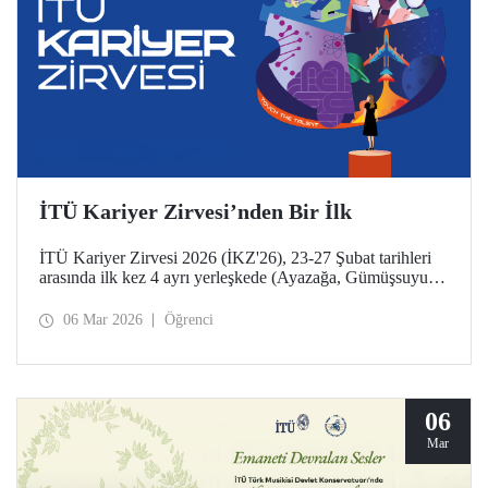
İTÜ Kariyer Zirvesi’nden Bir İlk
İTÜ Kariyer Zirvesi 2026 (İKZ'26), 23-27 Şubat tarihleri
arasında ilk kez 4 ayrı yerleşkede (Ayazağa, Gümüşsuyu
Prof. Dr. Necmettin Erbakan, Taşkışla ve Maçka) eş
zamanlı düzenlendi.
06 Mar 2026
Öğrenci
06
Mar