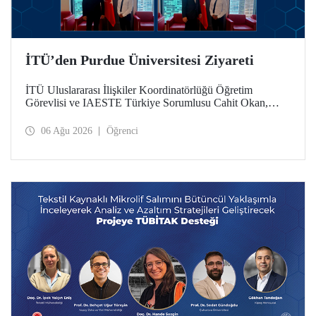
İTÜ’den Purdue Üniversitesi Ziyareti
İTÜ Uluslararası İlişkiler Koordinatörlüğü Öğretim
Görevlisi ve IAESTE Türkiye Sorumlusu Cahit Okan,
akademik ilişkileri ve iş birliğini geliştirmek amacıyla 20-27
Temmuz tarihlerinde ABD’de dünyanın önde gelen
06 Ağu 2026
Öğrenci
araştırma üniversitelerinden Purdue Üniversitesi başta
olmak üzere bir dizi ziyarette bulundu.