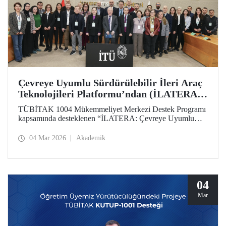
Çevreye Uyumlu Sürdürülebilir İleri Araç
Teknolojileri Platformu’ndan (İLATERA)
2’nci Danışma Kurulu Toplantıları
TÜBİTAK 1004 Mükemmeliyet Merkezi Destek Programı
kapsamında desteklenen “İLATERA: Çevreye Uyumlu
Sürdürülebilir İleri Araç Teknolojileri” platformunun ikinci
danışma kurulu toplantıları 25 Şubat 2026 tarihinde
04 Mar 2026
Akademik
İstanbul Teknik Üniversitesi, Süleyman Demirel Kültür
Merkezi, Senato Salonunda yapıldı.
04
Mar