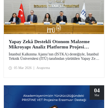
Yapay Zekâ Destekli Otonom Malzeme
Mikroyapı Analiz Platformu Projesi
(iMAT) Tanıtım Toplantısı Düzenlendi
İstanbul Kalkınma Ajansı’nın (İSTKA) desteğiyle, İstanbul
Teknik Üniversitesi (İTÜ) tarafından yürütülen Yapay Zekâ
Destekli Otonom Malzeme Mikroyapı Analiz Platformu
Projesi’nin (iMAT) tanıtım toplantısı İstanbul Vali
05 Mar 2026
Araştırma
Yardımcısı Elif Canan Tuncer, İTÜ Rektörü Prof. Dr.
Hasan Mandal, İSTKA Yönetim Kurulu Üyesi ve Genel
Sekreteri Dr. Ziya Taşkent ve proje ortağı Türkiye Döküm
Sanayicileri Derneği (TÜDÖKSAD) Genel Sekreteri
Tunçağ Şen’in katılımıyla gerçekleştirildi.
04
Mar