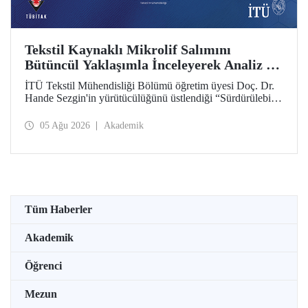
Tekstil Kaynaklı Mikrolif Salımını
Bütüncül Yaklaşımla İnceleyerek Analiz ve
Azaltım Stratejileri Geliştirecek Projeye
İTÜ Tekstil Mühendisliği Bölümü öğretim üyesi Doç. Dr.
TÜBİTAK Desteği
Hande Sezgin'in yürütücülüğünü üstlendiği “Sürdürülebilir
Pamuk ve Polyester Esaslı Tekstil Ürünlerinde Kullanım
Koşullarına Bağlı Mikrolif Salımı: Aşınma, UV Maruziyeti
05 Ağu 2026
Akademik
ve Yıkama Döngülerinin Bütünsel Analizi ve Azaltım
Stratejilerinin Geliştirilmesi” başlıklı proje, TÜBİTAK
2515 – COST Aksiyon Üyeleri Ar-Ge Destek Programı
kapsamında desteklenmeye hak kazandı.
Tüm Haberler
Akademik
Öğrenci
Mezun