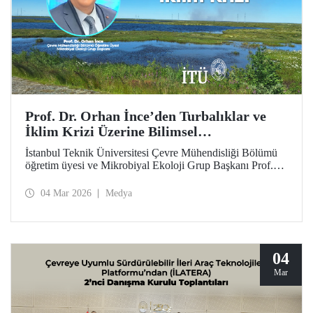
Prof. Dr. Orhan İnce’den Turbalıklar ve
İklim Krizi Üzerine Bilimsel
Değerlendirme
İstanbul Teknik Üniversitesi Çevre Mühendisliği Bölümü
öğretim üyesi ve Mikrobiyal Ekoloji Grup Başkanı Prof.
Dr. Orhan İnce’nin, Anadolu Ajansı bünyesinde çevre ve
sürdürülebilirlik odaklı yayımlar yapan platformu “Yeşil
04 Mar 2026
Medya
Hat”ta, turbalıklar ve iklim krizi konusundaki ayrıntılı
söyleşisi kamuoyuyla buluştu.
04
Mar