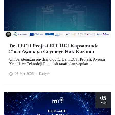
De-TECH Projesi EIT HEI Kapsamında
2’nci Aşamaya Geçmeye Hak Kazandı
Üniversitemizin paydaşı olduğu De-TECH Projesi, Avrupa
Yenilik ve Teknoloji Enstitüsü tarafından yapılan
değerlendirme sonucu 2’nci aşamaya geçmeye lâyık
bulundu.
06 Mar 2026
Kariyer
05
Mar