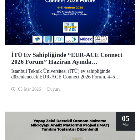
İTÜ Ev Sahipliğinde “EUR-ACE Connect
2026 Forum” Haziran Ayında
Düzenlenecek
İstanbul Teknik Üniversitesi (İTÜ) ev sahipliğinde
düzenlenecek EUR-ACE Connect 2026 Forum, 4–5
Haziran 2026 tarihlerinde Süleyman Demirel Kültür
Merkezi’nde mühendislik eğitimi alanında uluslararası
05 Mar 2026
Duyuru
paydaşları bir araya getirecek.
05
Mar