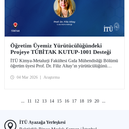
Öğretim Üyemiz Yürütücülüğündeki
Projeye TÜBİTAK KUTUP-1001 Desteği
İTÜ Kimya-Metalurji Fakültesi Gıda Mühendisliği Bölümü
öğretim üyesi Prof. Dr. Filiz Altay’ın yürütücülüğünü
üstlendiği proje, TÜBİTAK KUTUP-1001 Destek
Programı kapsamında desteğe değer görüldü.
04 Mar 2026
Araştırma
...
11
12
13
14
15
16
17
18
19
20
...
İTÜ Ayazağa Yerleşkesi