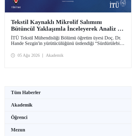
Tekstil Kaynaklı Mikrolif Salımını
Bütüncül Yaklaşımla İnceleyerek Analiz ve
Azaltım Stratejileri Geliştirecek Projeye
İTÜ Tekstil Mühendisliği Bölümü öğretim üyesi Doç. Dr.
TÜBİTAK Desteği
Hande Sezgin'in yürütücülüğünü üstlendiği “Sürdürülebilir
Pamuk ve Polyester Esaslı Tekstil Ürünlerinde Kullanım
Koşullarına Bağlı Mikrolif Salımı: Aşınma, UV Maruziyeti
05 Ağu 2026
Akademik
ve Yıkama Döngülerinin Bütünsel Analizi ve Azaltım
Stratejilerinin Geliştirilmesi” başlıklı proje, TÜBİTAK
2515 – COST Aksiyon Üyeleri Ar-Ge Destek Programı
kapsamında desteklenmeye hak kazandı.
Tüm Haberler
Akademik
Öğrenci
Mezun