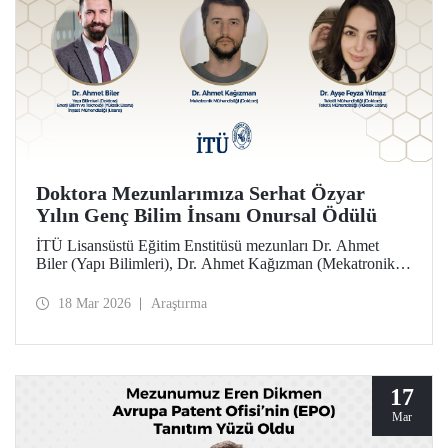
Doktora Mezunlarımıza Serhat Özyar
Yılın Genç Bilim İnsanı Onursal Ödülü
İTÜ Lisansüstü Eğitim Enstitüsü mezunları Dr. Ahmet
Biler (Yapı Bilimleri), Dr. Ahmet Kağızman (Mekatronik
Mühendisliği) ve Dr. Ayşe Feyza Yılmaz (Tekstil
Mühendisliği) doktora tezleri kapsamındaki çalışmalarıyla
18 Mar 2026
Araştırma
2025 yılı Serhat Özyar Yılın Genç Bilim İnsanı Onursal
Ödülü’ne layık görüldüler.
17
Mar