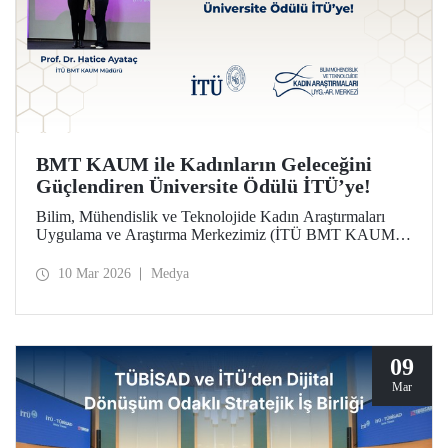
BMT KAUM ile Kadınların Geleceğini
Güçlendiren Üniversite Ödülü İTÜ’ye!
Bilim, Mühendislik ve Teknolojide Kadın Araştırmaları
Uygulama ve Araştırma Merkezimiz (İTÜ BMT KAUM)
üniversitemiz Türkiye'nin Lider Kadınları Ödülleri’nde
“Kadınların Geleceğini Güçlendiren Üniversite Ödülü”ne
10 Mar 2026
Medya
layık görüldü. Ödül, düzenlenen törende Merkezimizin
Müdürü Prof. Dr. Hatice Ayataç’a takdim edildi.
09
Mar