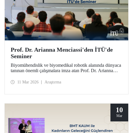
Prof. Dr. Arianna Menciassi'den İTÜ'de
Seminer
Biyomühendislik ve biyomedikal robotik alanında dünyaca
tanınan önemli çalışmalara imza atan Prof. Dr. Arianna
Menciassi, “Robotic Technologies for Medicine: From
Rigid to Soft and Wireless Solutions” başlıklı semineriyle
11 Mar 2026
Araştırma
İTÜ’lülerle buluştu.
10
Mar