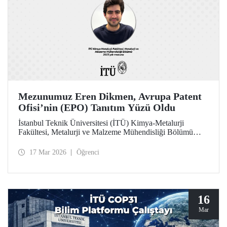
Mezunumuz Eren Dikmen, Avrupa Patent
Ofisi’nin (EPO) Tanıtım Yüzü Oldu
İstanbul Teknik Üniversitesi (İTÜ) Kimya-Metalurji
Fakültesi, Metalurji ve Malzeme Mühendisliği Bölümü
2023 yılı mezunu Eren Dikmen, her yıl binlerce adayın
başvurduğu "Pan European Seal EPO Young
17 Mar 2026
Öğrenci
Professionals" programı kapsamında, Avrupa Patent Ofisi
(EPO) tarafından programın tanıtım yüzü olarak seçildi.
16
Mar