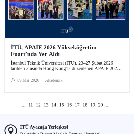
İTÜ, APAIE 2026 Yükseköğretim
Fuarı’nda Yer Aldı
İstanbul Teknik Üniversitesi (İTÜ), 23–27 Şubat 2026
tarihleri arasında Hong Kong’ta düzenlenen APAIE 2026
Yükseköğretim Fuarı’na katılarak uluslararası
yükseköğretim paydaşlarıyla bir araya geldi.
09 Mar 2026
Akademik
...
11
12
13
14
15
16
17
18
19
20
...
İTÜ Ayazağa Yerleşkesi