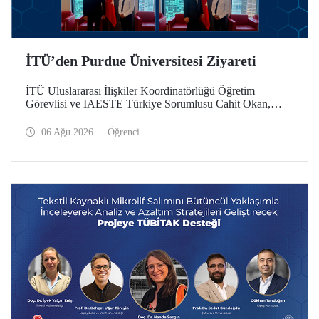
İTÜ’den Purdue Üniversitesi Ziyareti
İTÜ Uluslararası İlişkiler Koordinatörlüğü Öğretim
Görevlisi ve IAESTE Türkiye Sorumlusu Cahit Okan,
akademik ilişkileri ve iş birliğini geliştirmek amacıyla 20-27
Temmuz tarihlerinde ABD’de dünyanın önde gelen
06 Ağu 2026
Öğrenci
araştırma üniversitelerinden Purdue Üniversitesi başta
olmak üzere bir dizi ziyarette bulundu.