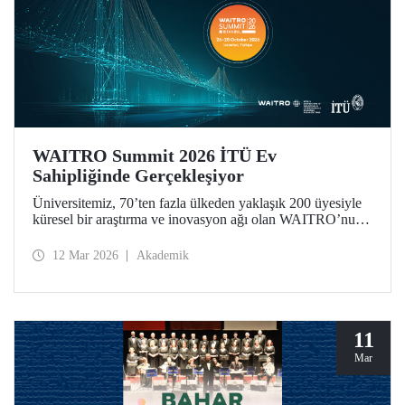
WAITRO Summit 2026 İTÜ Ev
Sahipliğinde Gerçekleşiyor
Üniversitemiz, 70’ten fazla ülkeden yaklaşık 200 üyesiyle
küresel bir araştırma ve inovasyon ağı olan WAITRO’nun
2026 yılı zirvesine ev sahipliği yapıyor. “Uygulamada
Öncü Olmak - Ortak Geleceğimiz İçin Birlikte Üretimi
12 Mar 2026
Akademik
Güçlendirmek” temasıyla düzenlenen zirve, vizyondan
somut uygulamaya geçişi merkeze alıyor.
11
Mar