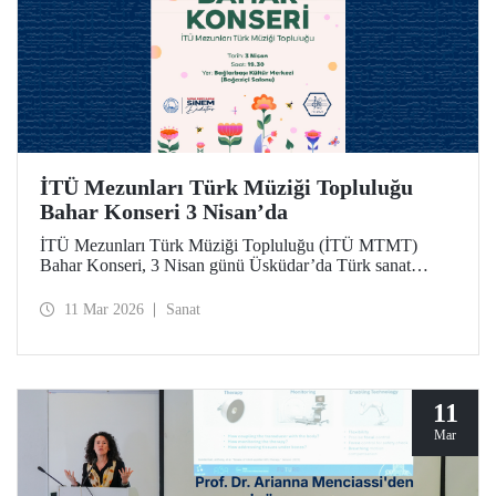
İTÜ Mezunları Türk Müziği Topluluğu
Bahar Konseri 3 Nisan’da
İTÜ Mezunları Türk Müziği Topluluğu (İTÜ MTMT)
Bahar Konseri, 3 Nisan günü Üsküdar’da Türk sanat
musikisinin seçkin eserleriyle dinleyicilere unutulmaz bir
akşam yaşatacak.
11 Mar 2026
Sanat
11
Mar