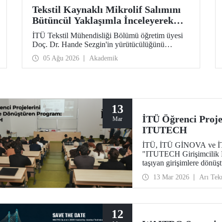
Tekstil Kaynaklı Mikrolif Salımını
Bütüncül Yaklaşımla İnceleyerek
Analiz ve Azaltım Stratejileri
İTÜ Tekstil Mühendisliği Bölümü öğretim üyesi
Geliştirecek Projeye TÜBİTAK
Doç. Dr. Hande Sezgin'in yürütücülüğünü
Desteği
üstlendiği “Sürdürülebilir Pamuk ve Polyester
05 Ağu 2026
Akademik
Esaslı Tekstil Ürünlerinde Kullanım Koşullarına
Bağlı Mikrolif Salımı: Aşınma, UV Maruziyeti ve
Yıkama Döngülerinin Bütünsel Analizi ve
Azaltım Stratejilerinin Geliştirilmesi” başlıklı
proje, TÜBİTAK 2515 – COST Aksiyon Üyeleri
Ar-Ge Destek Programı kapsamında
13
desteklenmeye hak kazandı.
İTÜ Öğrenci Proje
Mar
ITUTECH
İTÜ, İTÜ GİNOVA ve İTÜ 
"ITUTECH Girişimcilik Pr
taşıyan girişimlere dönüş
13 Mar 2026
Arı Tek
12