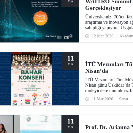
WAITRO Summit 2
Mar
Gerçekleşiyor
Üniversitemiz, 70’ten faz
araştırma ve inovasyon a
sahipliği yapıyor. “Uyg
Birlikte Üretimi Güçlend
12 Mar 2026
Akadem
somut uygulamaya geçişi 
11
İTÜ Mezunları Tü
Mar
Nisan’da
İTÜ Mezunları Türk Müz
Nisan günü Üsküdar’da Tü
dinleyicilere unutulmaz b
11 Mar 2026
Sanat
11
Prof. Dr. Arianna
Mar