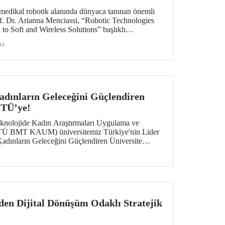
edikal robotik alanında dünyaca tanınan önemli
of. Dr. Arianna Menciassi, “Robotic Technologies
to Soft and Wireless Solutions” başlıklı
uluştu.
ma
ınların Geleceğini Güçlendiren
İTÜ’ye!
eknolojide Kadın Araştırmaları Uygulama ve
İTÜ BMT KAUM) üniversitemiz Türkiye'nin Lider
Kadınların Geleceğini Güçlendiren Üniversite
 Ödül, düzenlenen törende Merkezimizin Müdürü
 takdim edildi.
en Dijital Dönüşüm Odaklı Stratejik