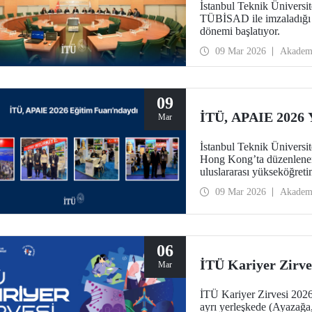
İstanbul Teknik Üniversit
TÜBİSAD ile imzaladığı pr
dönemi başlatıyor.
09 Mar 2026
Akadem
09
İTÜ, APAIE 2026 
Mar
İstanbul Teknik Üniversit
Hong Kong’ta düzenlene
uluslararası yükseköğreti
09 Mar 2026
Akadem
06
İTÜ Kariyer Zirve
Mar
İTÜ Kariyer Zirvesi 2026 
ayrı yerleşkede (Ayazağ