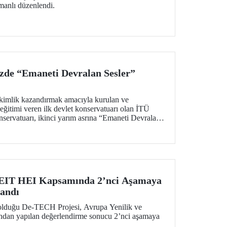
manlı düzenlendi.
zde “Emaneti Devralan Sesler”
kimlik kazandırmak amacıyla kurulan ve
ğitimi veren ilk devlet konservatuarı olan İTÜ
servatuarı, ikinci yarım asrına “Emaneti Devralan
tı.
EIT HEI Kapsamında 2’nci Aşamaya
andı
 olduğu De-TECH Projesi, Avrupa Yenilik ve
fından yapılan değerlendirme sonucu 2’nci aşamaya