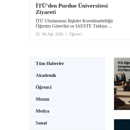
İTÜ’den Purdue Üniversitesi
Ziyareti
İTÜ Uluslararası İlişkiler Koordinatörlüğü
Öğretim Görevlisi ve IAESTE Türkiye
Sorumlusu Cahit Okan, akademik ilişkileri ve iş
06 Ağu 2026
Öğrenci
birliğini geliştirmek amacıyla 20-27 Temmuz
tarihlerinde ABD’de dünyanın önde gelen
araştırma üniversitelerinden Purdue Üniversitesi
başta olmak üzere bir dizi ziyarette bulundu.
Tüm Haberler
Akademik
Öğrenci
Mezun
Medya
Sanat