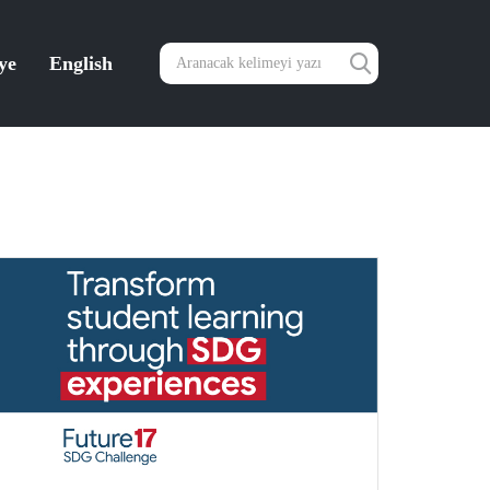
ye
English