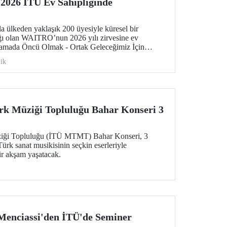
026 İTÜ Ev Sahipliğinde
la ülkeden yaklaşık 200 üyesiyle küresel bir
ğı olan WAITRO’nun 2026 yılı zirvesine ev
ulamada Öncü Olmak - Ortak Geleceğimiz İçin
irmek” temasıyla düzenlenen zirve, vizyondan
ik
merkeze alıyor.
rk Müziği Topluluğu Bahar Konseri 3
iği Topluluğu (İTÜ MTMT) Bahar Konseri, 3
rk sanat musikisinin seçkin eserleriyle
ir akşam yaşatacak.
 Menciassi'den İTÜ'de Seminer