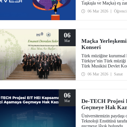
Taşkışla ve Maçka) eş za
06 Mar 2026
Öğrenci
06
Maçka Yerleşkemi
Mar
Konseri
Türk müziğine kurumsal 
Türkiye’nin Türk müziği e
Türk Musikisi Devlet Kon
Sesler” konseriyle adım at
06 Mar 2026
Sanat
06
De-TECH Projesi 
Mar
Geçmeye Hak Kaz
Üniversitemizin paydaşı
Teknoloji Enstitüsü tara
geçmeye lâyık bulundu.