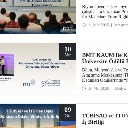
Biyomühendislik ve biyom
çalışmalara imza atan Pr
for Medicine: From Rigid 
semineriyle İTÜ’lülerle b
11 Mar 2026
Araştır
10
BMT KAUM ile Kad
Mar
Üniversite Ödülü 
Bilim, Mühendislik ve T
Araştırma Merkezimiz (
Kadınları Ödülleri’nde “
Ödülü”ne layık görüldü.
10 Mar 2026
Medya
Prof. Dr. Hatice Ayataç’a
09
TÜBİSAD ve İTÜ’d
Mar
İş Birliği