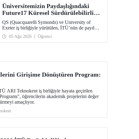
Üniversitemizin Paydaşlığındaki
Future17 Küresel Sürdürülebilirlik
Proje Programı, Öğrencilerimizin
QS (Quacquarelli Symonds) ve University of
Başvurularını Bekliyor
Exeter iş birliğiyle yürütülen, İTÜ’nün de paydaşı
olduğu Future17 Küresel Sürdürülebilirlik Proje
05 Ağu 2026
Öğrenci
Programı için yeni dönem öğrenci başvuruları
açıldı. Başvurular için son gün 31 Ağustos!
lerini Girişime Dönüştüren Program:
ARI Teknokent iş birliğiyle hayata geçirilen
ogramı", öğrencilerin akademik projelerini değer
türmeyi amaçlıyor.
nokent