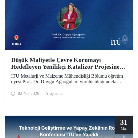
Düşük Maliyetle Çevre Korumayı
Hedefleyen Yenilikçi Katalizör Projesine
TÜBİTAK İkili İş Birliği Programı Desteği
İTÜ Metalurji ve Malzeme Mühendisliği Bölümü öğretim
üyesi Prof. Dr. Duygu Ağaoğulları yürütücülüğündeki
proje, “2502 - Araştırma Projeleri - Bulgaristan Bilimler
Akademisi (BAS) ile İkili İşbirliği Programı” kapsamında
02 Nis 2026
Araştırma
desteklenmeye hak kazandı. Projedeki ileri malzemelerin
hazırlanmasında sürdürülebilir ve yenilikçi mekanokimya
yaklaşımı öne çıkıyor.
31
Mar