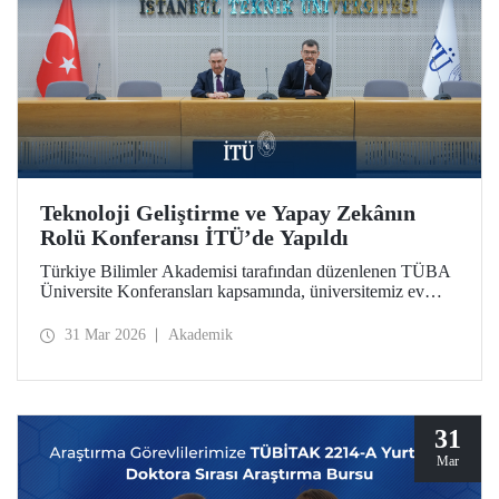
Teknoloji Geliştirme ve Yapay Zekânın
Rolü Konferansı İTÜ’de Yapıldı
Türkiye Bilimler Akademisi tarafından düzenlenen TÜBA
Üniversite Konferansları kapsamında, üniversitemiz ev
sahipliğinde “Teknoloji Geliştirme ve Yapay Zekânın
Rolü” başlıklı konferans, 30 Mart 2026’da Süleyman
31 Mar 2026
Akademik
Demirel Kültür Merkezimizin Senato Salonu’nda
gerçekleşti.
31
Mar