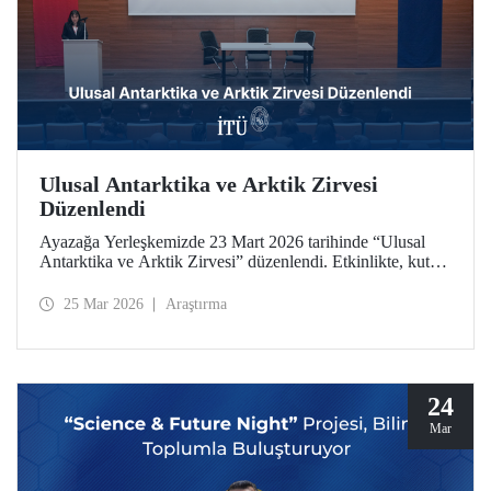
Ulusal Antarktika ve Arktik Zirvesi
Düzenlendi
Ayazağa Yerleşkemizde 23 Mart 2026 tarihinde “Ulusal
Antarktika ve Arktik Zirvesi” düzenlendi. Etkinlikte, kutup
araştırmaları ve iklim değişikliği alanındaki güncel
gelişmeler, akademik çalışmalar ve endüstriyel uygulamalar
25 Mar 2026
Araştırma
bir arada ele alındı
24
Mar