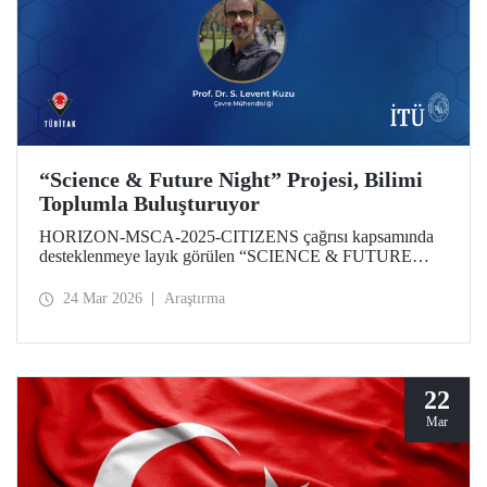
“Science & Future Night” Projesi, Bilimi
Toplumla Buluşturuyor
HORIZON-MSCA-2025-CITIZENS çağrısı kapsamında
desteklenmeye layık görülen “SCIENCE & FUTURE
NIGHT” Projesinin İTÜ bünyesindeki çalışmaları,
akademisyenimiz Prof. Dr. Levent Kuzu yürütücülüğünde
24 Mar 2026
Araştırma
gerçekleştirilecek. Proje; iklim değişikliği, halk sağlığı ve
dijital dönüşüm gibi küresel öncelikli alanlarda üretilen
bilimsel çıktıların toplumun tüm katmanlarına ulaştırılmasını
ve araştırma kültürünün şehir yaşamı ile entegrasyonunu
hedefliyor.
22
Mar