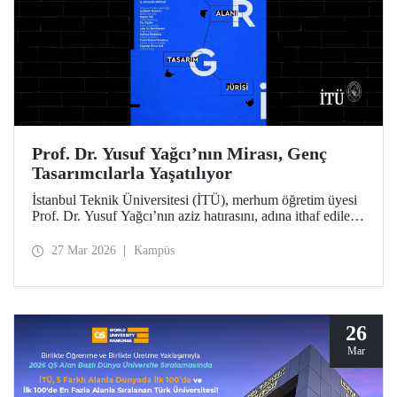
Prof. Dr. Yusuf Yağcı’nın Mirası, Genç
Tasarımcılarla Yaşatılıyor
İstanbul Teknik Üniversitesi (İTÜ), merhum öğretim üyesi
Prof. Dr. Yusuf Yağcı’nın aziz hatırasını, adına ithaf edilen
araştırma binasında, disiplinler arası bir yaklaşımla
somutlaşan kalıcı sergi alanında yaşatacak.
27 Mar 2026
Kampüs
26
Mar