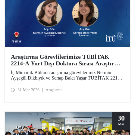
Araştırma Görevlilerimize TÜBİTAK
2214-A Yurt Dışı Doktora Sırası Araştırma
Bursu
İç Mimarlık Bölümü araştırma görevlilerimiz Nermin
Ayşegül Dikbıyık ve Sertap Balcı Yaşar TÜBİTAK 2214-
A Doktora Sırası Araştırma Bursunu almaya hak
kazandılar.
31 Mar 2026
Araştırma
30
Mar