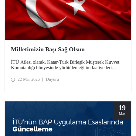
Milletimizin Başı Sağ Olsun
İTÜ Ailesi olarak, Katar-Türk Birleşik Müşterek Kuvvet
Komutanlığı bünyesinde yürütülen eğitim faaliyetleri
esnasında, Katar Silahlı Kuvvetlerine ait bir helikopterin
kaza kırıma uğraması sonucu şehit olan Türk Silahlı
22 Mar 2026
Duyuru
Kuvvetlerimiz ve ASELSAN personeli teknisyenlerimize
Allah'tan rahmet; ailelerine ve milletimize başsağlığı
diliyoruz. Milletimizin başı sağ olsun.
19
Mar