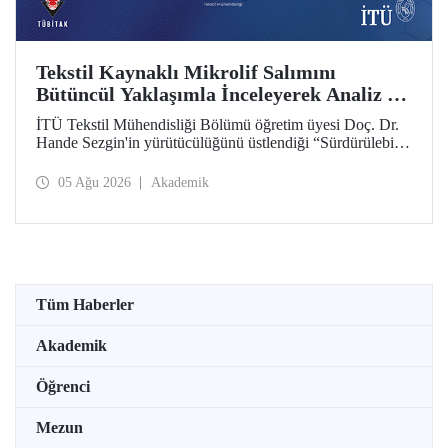
Tekstil Kaynaklı Mikrolif Salımını
Bütüncül Yaklaşımla İnceleyerek Analiz ve
Azaltım Stratejileri Geliştirecek Projeye
İTÜ Tekstil Mühendisliği Bölümü öğretim üyesi Doç. Dr.
TÜBİTAK Desteği
Hande Sezgin'in yürütücülüğünü üstlendiği “Sürdürülebilir
Pamuk ve Polyester Esaslı Tekstil Ürünlerinde Kullanım
Koşullarına Bağlı Mikrolif Salımı: Aşınma, UV Maruziyeti
05 Ağu 2026
Akademik
ve Yıkama Döngülerinin Bütünsel Analizi ve Azaltım
Stratejilerinin Geliştirilmesi” başlıklı proje, TÜBİTAK
2515 – COST Aksiyon Üyeleri Ar-Ge Destek Programı
kapsamında desteklenmeye hak kazandı.
Tüm Haberler
Akademik
Öğrenci
Mezun