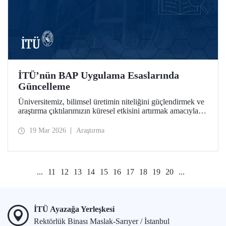
İTÜ’nün BAP Uygulama Esaslarında
Güncelleme
Üniversitemiz, bilimsel üretimin niteliğini güçlendirmek ve
araştırma çıktılarımızın küresel etkisini artırmak amacıyla
Bilimsel Araştırma Projeleri (BAP) bünyesinde stratejik
güncellemeleri hayata geçirdi.
19 Mar 2026
Araştırma
...
11
12
13
14
15
16
17
18
19
20
...
İTÜ Ayazağa Yerleşkesi
Rektörlük Binası Maslak-Sarıyer / İstanbul