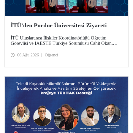
İTÜ’den Purdue Üniversitesi Ziyareti
İTÜ Uluslararası İlişkiler Koordinatörlüğü Öğretim
Görevlisi ve IAESTE Türkiye Sorumlusu Cahit Okan,
akademik ilişkileri ve iş birliğini geliştirmek amacıyla 20-27
Temmuz tarihlerinde ABD’de dünyanın önde gelen
06 Ağu 2026
Öğrenci
araştırma üniversitelerinden Purdue Üniversitesi başta
olmak üzere bir dizi ziyarette bulundu.