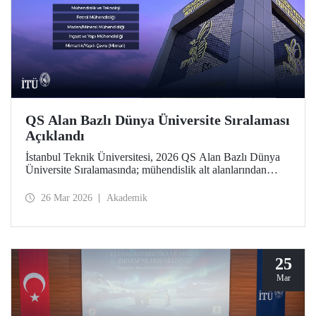
QS Alan Bazlı Dünya Üniversite Sıralaması
Açıklandı
İstanbul Teknik Üniversitesi, 2026 QS Alan Bazlı Dünya
Üniversite Sıralamasında; mühendislik alt alanlarından
“Petrol Mühendisliği”nde 39’uncu, “Maden/Mineral
Mühendisliği”nde 43’üncü, “Elektrik-Elektronik
26 Mar 2026
Akademik
Mühendisliği”nde 119’uncu oldu. “Mimarlık/Yapılı Çevre
(Mimari)” ile “İnşaat ve Yapı Mühendisliği”nde ise 51-100
aralığında bulunan İTÜ, “Mühendislik ve Teknoloji”de
dünyada ilk 100 üniversite arasında Türkiye’den yer alan
tek üniversite.
25
Mar