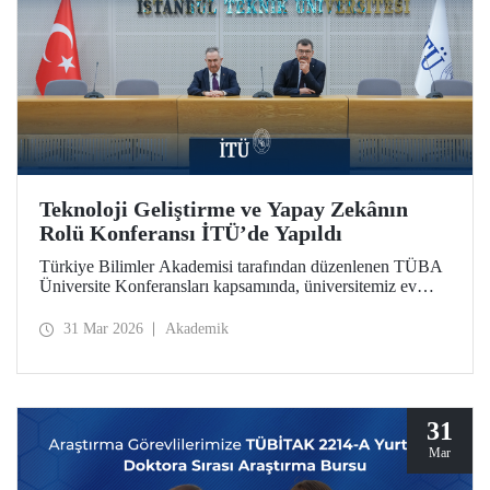
Teknoloji Geliştirme ve Yapay Zekânın
Rolü Konferansı İTÜ’de Yapıldı
Türkiye Bilimler Akademisi tarafından düzenlenen TÜBA
Üniversite Konferansları kapsamında, üniversitemiz ev
sahipliğinde “Teknoloji Geliştirme ve Yapay Zekânın
Rolü” başlıklı konferans, 30 Mart 2026’da Süleyman
31 Mar 2026
Akademik
Demirel Kültür Merkezimizin Senato Salonu’nda
gerçekleşti.
31
Mar