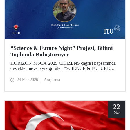
“Science & Future Night” Projesi, Bilimi
Toplumla Buluşturuyor
HORIZON-MSCA-2025-CITIZENS çağrısı kapsamında
desteklenmeye layık görülen “SCIENCE & FUTURE
NIGHT” Projesinin İTÜ bünyesindeki çalışmaları,
akademisyenimiz Prof. Dr. Levent Kuzu yürütücülüğünde
24 Mar 2026
Araştırma
gerçekleştirilecek. Proje; iklim değişikliği, halk sağlığı ve
dijital dönüşüm gibi küresel öncelikli alanlarda üretilen
bilimsel çıktıların toplumun tüm katmanlarına ulaştırılmasını
ve araştırma kültürünün şehir yaşamı ile entegrasyonunu
hedefliyor.
22
Mar