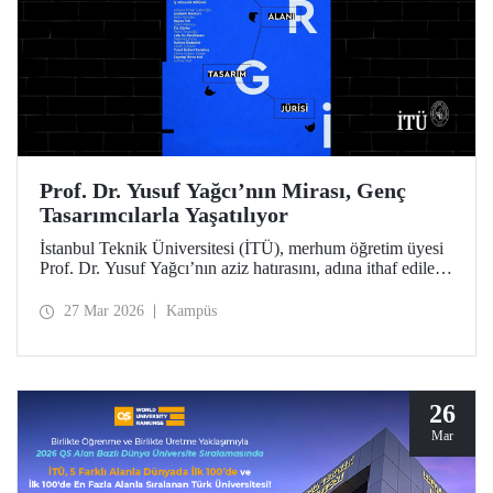
Prof. Dr. Yusuf Yağcı’nın Mirası, Genç
Tasarımcılarla Yaşatılıyor
İstanbul Teknik Üniversitesi (İTÜ), merhum öğretim üyesi
Prof. Dr. Yusuf Yağcı’nın aziz hatırasını, adına ithaf edilen
araştırma binasında, disiplinler arası bir yaklaşımla
somutlaşan kalıcı sergi alanında yaşatacak.
27 Mar 2026
Kampüs
26
Mar