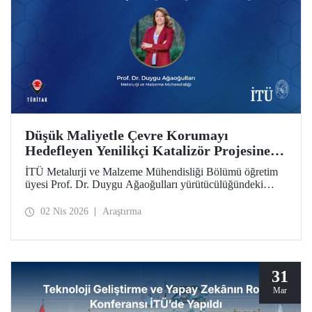
Düşük Maliyetle Çevre Korumayı
Hedefleyen Yenilikçi Katalizör Projesine
TÜBİTAK İkili İş Birliği Programı Desteği
İTÜ Metalurji ve Malzeme Mühendisliği Bölümü öğretim
üyesi Prof. Dr. Duygu Ağaoğulları yürütücülüğündeki
proje, “2502 - Araştırma Projeleri - Bulgaristan Bilimler
Akademisi (BAS) ile İkili İşbirliği Programı” kapsamında
02 Nis 2026
Araştırma
desteklenmeye hak kazandı. Projedeki ileri malzemelerin
hazırlanmasında sürdürülebilir ve yenilikçi mekanokimya
yaklaşımı öne çıkıyor.
31
Mar