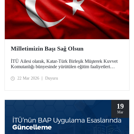
Milletimizin Başı Sağ Olsun
İTÜ Ailesi olarak, Katar-Türk Birleşik Müşterek Kuvvet
Komutanlığı bünyesinde yürütülen eğitim faaliyetleri
esnasında, Katar Silahlı Kuvvetlerine ait bir helikopterin
kaza kırıma uğraması sonucu şehit olan Türk Silahlı
22 Mar 2026
Duyuru
Kuvvetlerimiz ve ASELSAN personeli teknisyenlerimize
Allah'tan rahmet; ailelerine ve milletimize başsağlığı
diliyoruz. Milletimizin başı sağ olsun.
19
Mar