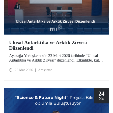
Ulusal Antarktika ve Arktik Zirvesi
Düzenlendi
Ayazağa Yerleşkemizde 23 Mart 2026 tarihinde “Ulusal
Antarktika ve Arktik Zirvesi” düzenlendi. Etkinlikte, kutup
araştırmaları ve iklim değişikliği alanındaki güncel
gelişmeler, akademik çalışmalar ve endüstriyel uygulamalar
25 Mar 2026
Araştırma
bir arada ele alındı
24
Mar