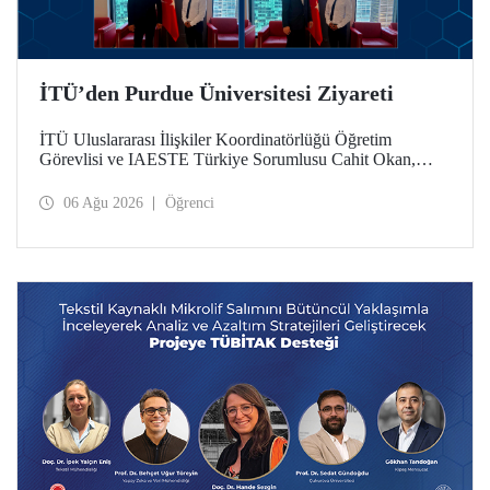
İTÜ’den Purdue Üniversitesi Ziyareti
İTÜ Uluslararası İlişkiler Koordinatörlüğü Öğretim
Görevlisi ve IAESTE Türkiye Sorumlusu Cahit Okan,
akademik ilişkileri ve iş birliğini geliştirmek amacıyla 20-27
Temmuz tarihlerinde ABD’de dünyanın önde gelen
06 Ağu 2026
Öğrenci
araştırma üniversitelerinden Purdue Üniversitesi başta
olmak üzere bir dizi ziyarette bulundu.