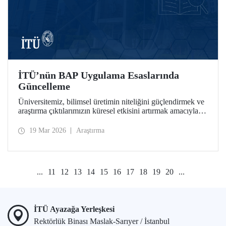
İTÜ’nün BAP Uygulama Esaslarında
Güncelleme
Üniversitemiz, bilimsel üretimin niteliğini güçlendirmek ve
araştırma çıktılarımızın küresel etkisini artırmak amacıyla
Bilimsel Araştırma Projeleri (BAP) bünyesinde stratejik
güncellemeleri hayata geçirdi.
19 Mar 2026
Araştırma
...
11
12
13
14
15
16
17
18
19
20
...
İTÜ Ayazağa Yerleşkesi
Rektörlük Binası Maslak-Sarıyer / İstanbul