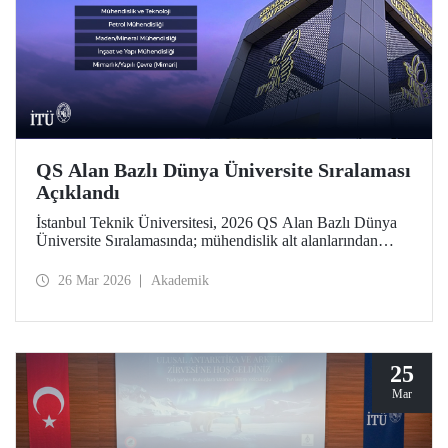
QS Alan Bazlı Dünya Üniversite Sıralaması
Açıklandı
İstanbul Teknik Üniversitesi, 2026 QS Alan Bazlı Dünya
Üniversite Sıralamasında; mühendislik alt alanlarından
“Petrol Mühendisliği”nde 39’uncu, “Maden/Mineral
Mühendisliği”nde 43’üncü, “Elektrik-Elektronik
26 Mar 2026
Akademik
Mühendisliği”nde 119’uncu oldu. “Mimarlık/Yapılı Çevre
(Mimari)” ile “İnşaat ve Yapı Mühendisliği”nde ise 51-100
aralığında bulunan İTÜ, “Mühendislik ve Teknoloji”de
dünyada ilk 100 üniversite arasında Türkiye’den yer alan
tek üniversite.
25
Mar