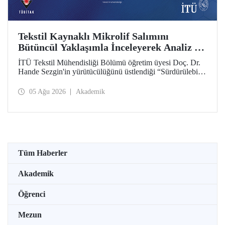
Tekstil Kaynaklı Mikrolif Salımını
Bütüncül Yaklaşımla İnceleyerek Analiz ve
Azaltım Stratejileri Geliştirecek Projeye
İTÜ Tekstil Mühendisliği Bölümü öğretim üyesi Doç. Dr.
TÜBİTAK Desteği
Hande Sezgin'in yürütücülüğünü üstlendiği “Sürdürülebilir
Pamuk ve Polyester Esaslı Tekstil Ürünlerinde Kullanım
Koşullarına Bağlı Mikrolif Salımı: Aşınma, UV Maruziyeti
05 Ağu 2026
Akademik
ve Yıkama Döngülerinin Bütünsel Analizi ve Azaltım
Stratejilerinin Geliştirilmesi” başlıklı proje, TÜBİTAK
2515 – COST Aksiyon Üyeleri Ar-Ge Destek Programı
kapsamında desteklenmeye hak kazandı.
Tüm Haberler
Akademik
Öğrenci
Mezun