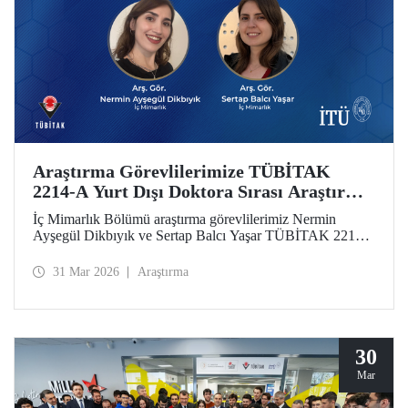
Araştırma Görevlilerimize TÜBİTAK
2214-A Yurt Dışı Doktora Sırası Araştırma
Bursu
İç Mimarlık Bölümü araştırma görevlilerimiz Nermin
Ayşegül Dikbıyık ve Sertap Balcı Yaşar TÜBİTAK 2214-
A Doktora Sırası Araştırma Bursunu almaya hak
kazandılar.
31 Mar 2026
Araştırma
30
Mar